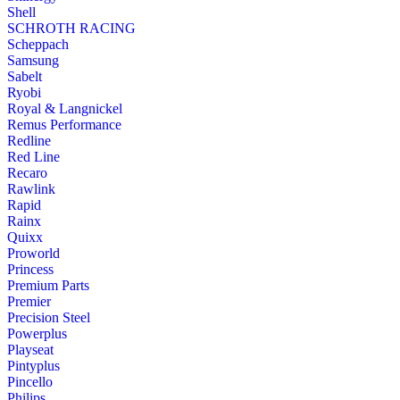
Shell
SCHROTH RACING
Scheppach
Samsung
Sabelt
Ryobi
Royal & Langnickel
Remus Performance
Redline
Red Line
Recaro
Rawlink
Rapid
Rainx
Quixx
Proworld
Princess
Premium Parts
Premier
Precision Steel
Powerplus
Playseat
Pintyplus
Pincello
Philips