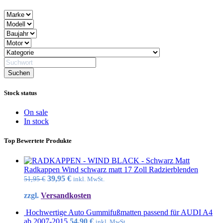
Stock status
On sale
In stock
Top Bewertete Produkte
Radkappen Wind schwarz matt 17 Zoll Radzierblenden
Ursprünglicher
Aktueller
39,95
€
51,95
€
inkl. MwSt.
Preis
Preis
zzgl.
Versandkosten
war:
ist:
51,95 €
39,95 €.
Hochwertige Auto Gummifußmatten passend für AUDI A4
ab 2007-2015
54,90
€
inkl. MwSt.