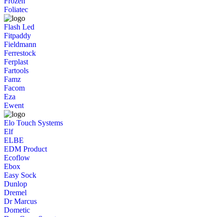
Frozen
Foliatec
Flash Led
Fitpaddy
Fieldmann
Ferrestock
Ferplast
Fartools
Famz
Facom
Eza
Ewent
Elo Touch Systems
Elf
ELBE
EDM Product
Ecoflow
Ebox
Easy Sock
Dunlop
Dremel
Dr Marcus
Dometic