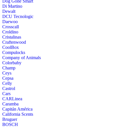
Dog Gone Smart
Di Martino
Dewalt
DCU Tecnologic
Daewoo
Crosscall
Croldino
Cristalinas
Craftenwood
CoolBox
Compulocks
Company of Animals
Colorbaby
Champ
Ceys
Cepsa
Celly
Castrol
Cars
CARLinea
Caramba
Capitán América
California Scents
Bruguer
BOSCH