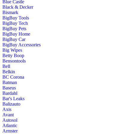
Blue Castle
Black & Decker
Bismark
BigBuy Tools
BigBuy Tech
BigBuy Pets
BigBuy Home
BigBuy Car
BigBuy Accessories
Big Wipes
Betty Boop
Bensontools
Bell
Belkin
BC Corona
Batman
Baseus
Bardahl
Bar's Leaks
Balizauto
Axis
Avant
Autosol
Atlantic
Armster