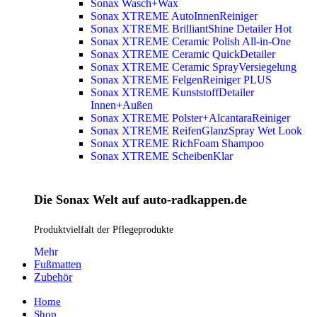
Sonax Wasch+Wax
Sonax XTREME AutoInnenReiniger
Sonax XTREME BrilliantShine Detailer
Hot
Sonax XTREME Ceramic Polish All-in-One
Sonax XTREME Ceramic QuickDetailer
Sonax XTREME Ceramic SprayVersiegelung
Sonax XTREME FelgenReiniger PLUS
Sonax XTREME KunststoffDetailer
Innen+Außen
Sonax XTREME Polster+AlcantaraReiniger
Sonax XTREME ReifenGlanzSpray Wet Look
Sonax XTREME RichFoam Shampoo
Sonax XTREME ScheibenKlar
Die Sonax Welt auf auto-radkappen.de
Produktvielfalt der Pflegeprodukte
Mehr
Fußmatten
Zubehör
Home
Shop