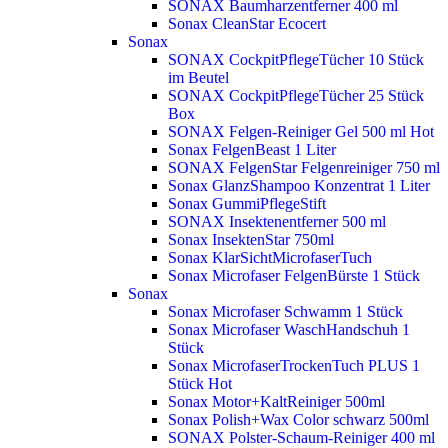
SONAX Baumharzentferner 400 ml
Sonax CleanStar Ecocert
Sonax
SONAX CockpitPflegeTücher 10 Stück
im Beutel
SONAX CockpitPflegeTücher 25 Stück
Box
SONAX Felgen-Reiniger Gel 500 ml
Hot
Sonax FelgenBeast 1 Liter
SONAX FelgenStar Felgenreiniger 750 ml
Sonax GlanzShampoo Konzentrat 1 Liter
Sonax GummiPflegeStift
SONAX Insektenentferner 500 ml
Sonax InsektenStar 750ml
Sonax KlarSichtMicrofaserTuch
Sonax Microfaser FelgenBürste 1 Stück
Sonax
Sonax Microfaser Schwamm 1 Stück
Sonax Microfaser WaschHandschuh 1
Stück
Sonax MicrofaserTrockenTuch PLUS 1
Stück
Hot
Sonax Motor+KaltReiniger 500ml
Sonax Polish+Wax Color schwarz 500ml
SONAX Polster-Schaum-Reiniger 400 ml