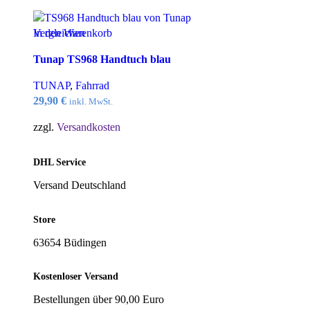
Vergleichen
In den Warenkorb
Quick view
Tunap TS968 Handtuch blau
zur Wunschliste
TUNAP
,
Fahrrad
29,90
€
inkl. MwSt.
zzgl.
Versandkosten
DHL Service
Versand Deutschland
Store
63654 Büdingen
Kostenloser Versand
Bestellungen über 90,00 Euro