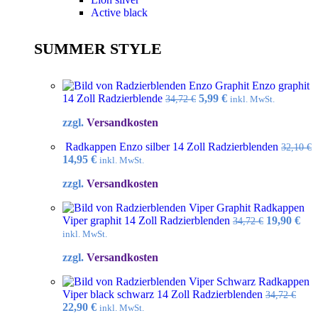
Active black
SUMMER STYLE
Enzo graphit
Ursprünglicher
Aktueller
14 Zoll Radzierblende
5,99
€
34,72
€
inkl. MwSt.
Preis
Preis
zzgl.
Versandkosten
war:
ist:
34,72 €
5,99 €.
Radkappen Enzo silber 14 Zoll Radzierblenden
32,10
€
Ursprünglicher
Aktueller
14,95
€
inkl. MwSt.
Preis
Preis
zzgl.
Versandkosten
war:
ist:
32,10 €
14,95 €.
Radkappen
Ursprüngl
Akt
Viper graphit 14 Zoll Radzierblenden
19,90
€
34,72
€
Preis
Pre
inkl. MwSt.
war:
ist:
zzgl.
Versandkosten
34,72 €
19,9
Radkappen
Viper black schwarz 14 Zoll Radzierblenden
34,72
€
Ursprünglicher
Aktueller
22,90
€
inkl. MwSt.