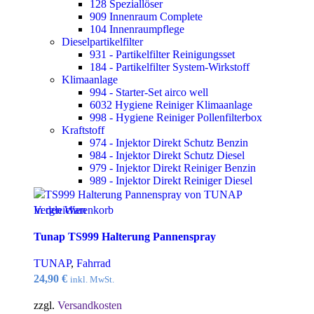
128 Speziallöser
909 Innenraum Complete
104 Innenraumpflege
Dieselpartikelfilter
931 - Partikelfilter Reinigungsset
184 - Partikelfilter System-Wirkstoff
Klimaanlage
994 - Starter-Set airco well
6032 Hygiene Reiniger Klimaanlage
998 - Hygiene Reiniger Pollenfilterbox
Kraftstoff
974 - Injektor Direkt Schutz Benzin
984 - Injektor Direkt Schutz Diesel
979 - Injektor Direkt Reiniger Benzin
989 - Injektor Direkt Reiniger Diesel
Vergleichen
In den Warenkorb
Quick view
Tunap TS999 Halterung Pannenspray
zur Wunschliste
TUNAP
,
Fahrrad
24,90
€
inkl. MwSt.
zzgl.
Versandkosten