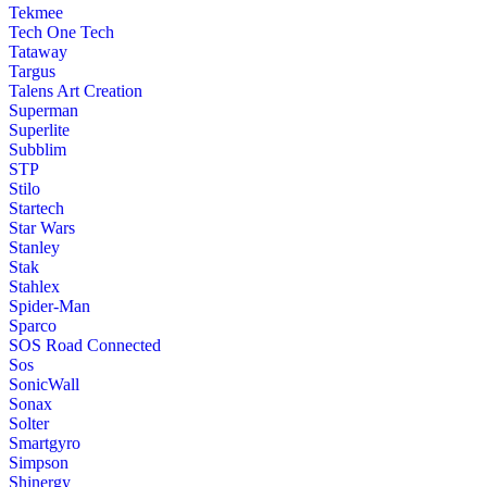
Tekmee
Tech One Tech
Tataway
Targus
Talens Art Creation
Superman
Superlite
Subblim
STP
Stilo
Startech
Star Wars
Stanley
Stak
Stahlex
Spider-Man
Sparco
SOS Road Connected
Sos
SonicWall
Sonax
Solter
Smartgyro
Simpson
Shinergy