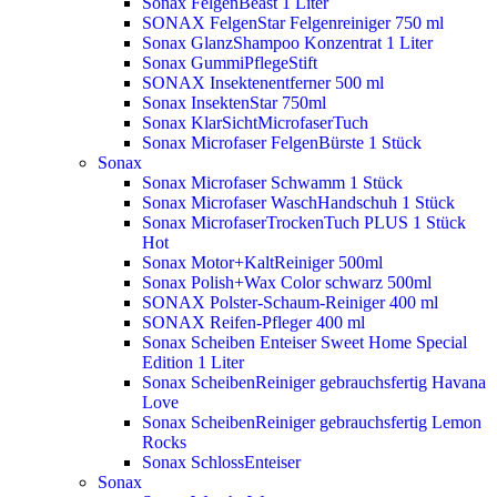
Sonax FelgenBeast 1 Liter
SONAX FelgenStar Felgenreiniger 750 ml
Sonax GlanzShampoo Konzentrat 1 Liter
Sonax GummiPflegeStift
SONAX Insektenentferner 500 ml
Sonax InsektenStar 750ml
Sonax KlarSichtMicrofaserTuch
Sonax Microfaser FelgenBürste 1 Stück
Sonax
Sonax Microfaser Schwamm 1 Stück
Sonax Microfaser WaschHandschuh 1 Stück
Sonax MicrofaserTrockenTuch PLUS 1 Stück
Hot
Sonax Motor+KaltReiniger 500ml
Sonax Polish+Wax Color schwarz 500ml
SONAX Polster-Schaum-Reiniger 400 ml
SONAX Reifen-Pfleger 400 ml
Sonax Scheiben Enteiser Sweet Home Special
Edition 1 Liter
Sonax ScheibenReiniger gebrauchsfertig Havana
Love
Sonax ScheibenReiniger gebrauchsfertig Lemon
Rocks
Sonax SchlossEnteiser
Sonax