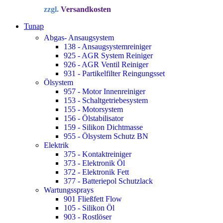
Preis
Preis
zzgl.
Versandkosten
war:
ist:
34,72 €
22,90 €.
Tunap
Abgas- Ansaugsystem
138 - Ansaugsystemreiniger
925 - AGR System Reiniger
926 - AGR Ventil Reiniger
931 - Partikelfilter Reingungsset
Ölsystem
957 - Motor Innenreiniger
153 - Schaltgetriebesystem
155 - Motorsystem
156 - Ölstabilisator
159 - Silikon Dichtmasse
955 - Ölsystem Schutz BN
Elektrik
375 - Kontaktreiniger
373 - Elektronik Öl
372 - Elektronik Fett
377 - Batteriepol Schutzlack
Wartungssprays
901 Fließfett Flow
105 - Silikon Öl
903 - Rostlöser