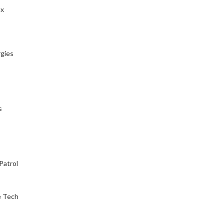
ax
gies
s
Patrol
 Tech