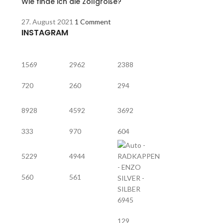
Wie finde ich die Zollgröße?
27. August 2021
1 Comment
INSTAGRAM
1569
2962
2388
720
260
294
8928
4592
3692
333
970
604
5229
4944
560
561
6945
129