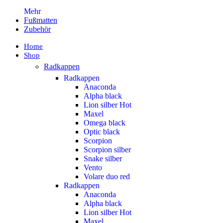
Mehr
Fußmatten
Zubehör
Home
Shop
Radkappen
Radkappen
Anaconda
Alpha black
Lion silber
Hot
Maxel
Omega black
Optic black
Scorpion
Scorpion silber
Snake silber
Vento
Volare duo red
Radkappen
Anaconda
Alpha black
Lion silber
Hot
Maxel