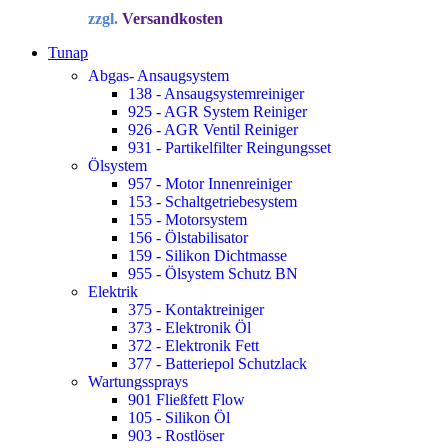
Preis
Preis
zzgl.
Versandkosten
war:
ist:
34,72 €
22,90 €.
Tunap
Abgas- Ansaugsystem
138 - Ansaugsystemreiniger
925 - AGR System Reiniger
926 - AGR Ventil Reiniger
931 - Partikelfilter Reingungsset
Ölsystem
957 - Motor Innenreiniger
153 - Schaltgetriebesystem
155 - Motorsystem
156 - Ölstabilisator
159 - Silikon Dichtmasse
955 - Ölsystem Schutz BN
Elektrik
375 - Kontaktreiniger
373 - Elektronik Öl
372 - Elektronik Fett
377 - Batteriepol Schutzlack
Wartungssprays
901 Fließfett Flow
105 - Silikon Öl
903 - Rostlöser