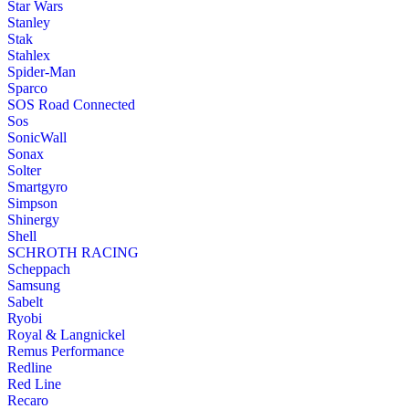
Star Wars
Stanley
Stak
Stahlex
Spider-Man
Sparco
SOS Road Connected
Sos
SonicWall
Sonax
Solter
Smartgyro
Simpson
Shinergy
Shell
SCHROTH RACING
Scheppach
Samsung
Sabelt
Ryobi
Royal & Langnickel
Remus Performance
Redline
Red Line
Recaro