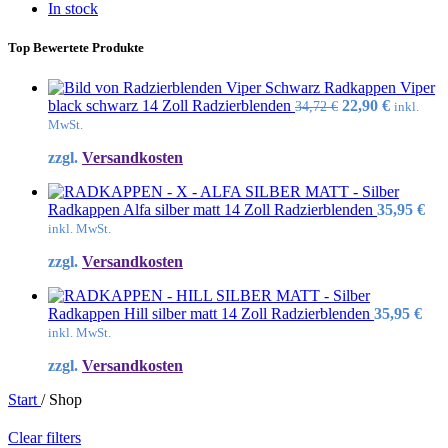
In stock
Top Bewertete Produkte
Radkappen Viper
Ursprünglicher
Aktuelle
black schwarz 14 Zoll Radzierblenden
22,90
€
34,72
€
inkl.
Preis
Preis
MwSt.
war:
ist:
zzgl.
Versandkosten
34,72 €
22,90 €.
Radkappen Alfa silber matt 14 Zoll Radzierblenden
35,95
€
inkl. MwSt.
zzgl.
Versandkosten
Radkappen Hill silber matt 14 Zoll Radzierblenden
35,95
€
inkl. MwSt.
zzgl.
Versandkosten
Start
/
Shop
Clear filters