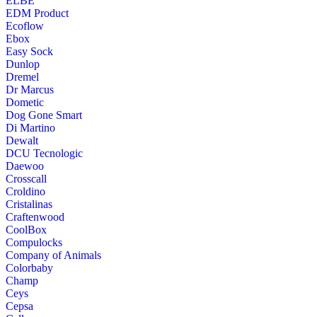
ELBE
EDM Product
Ecoflow
Ebox
Easy Sock
Dunlop
Dremel
Dr Marcus
Dometic
Dog Gone Smart
Di Martino
Dewalt
DCU Tecnologic
Daewoo
Crosscall
Croldino
Cristalinas
Craftenwood
CoolBox
Compulocks
Company of Animals
Colorbaby
Champ
Ceys
Cepsa