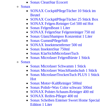
Sonax CleanStar Ecocert
Sonax
SONAX CockpitPflegeTücher 10 Stück im
Beutel
SONAX CockpitPflegeTücher 25 Stück Box
SONAX Felgen-Reiniger Gel 500 ml
Hot
Sonax FelgenBeast 1 Liter
SONAX FelgenStar Felgenreiniger 750 ml
Sonax GlanzShampoo Konzentrat 1 Liter
Sonax GummiPflegeStift
SONAX Insektenentferner 500 ml
Sonax InsektenStar 750ml
Sonax KlarSichtMicrofaserTuch
Sonax Microfaser FelgenBürste 1 Stück
Sonax
Sonax Microfaser Schwamm 1 Stück
Sonax Microfaser WaschHandschuh 1 Stück
Sonax MicrofaserTrockenTuch PLUS 1 Stück
Hot
Sonax Motor+KaltReiniger 500ml
Sonax Polish+Wax Color schwarz 500ml
SONAX Polster-Schaum-Reiniger 400 ml
SONAX Reifen-Pfleger 400 ml
Sonax Scheiben Enteiser Sweet Home Special
Edition 1 Liter