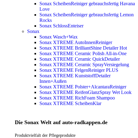
Sonax ScheibenReiniger gebrauchsfertig Havana
Love
Sonax ScheibenReiniger gebrauchsfertig Lemon
Rocks
Sonax SchlossEnteiser
Sonax
Sonax Wasch+Wax
Sonax XTREME AutoInnenReiniger
Sonax XTREME BrilliantShine Detailer
Hot
Sonax XTREME Ceramic Polish All-in-One
Sonax XTREME Ceramic QuickDetailer
Sonax XTREME Ceramic SprayVersiegelung
Sonax XTREME FelgenReiniger PLUS
Sonax XTREME KunststoffDetailer
Innen+Außen
Sonax XTREME Polster+AlcantaraReiniger
Sonax XTREME ReifenGlanzSpray Wet Look
Sonax XTREME RichFoam Shampoo
Sonax XTREME ScheibenKlar
Die Sonax Welt auf auto-radkappen.de
Produktvielfalt der Pflegeprodukte