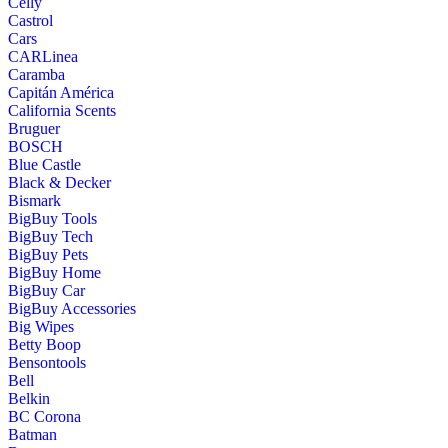
Celly
Castrol
Cars
CARLinea
Caramba
Capitán América
California Scents
Bruguer
BOSCH
Blue Castle
Black & Decker
Bismark
BigBuy Tools
BigBuy Tech
BigBuy Pets
BigBuy Home
BigBuy Car
BigBuy Accessories
Big Wipes
Betty Boop
Bensontools
Bell
Belkin
BC Corona
Batman