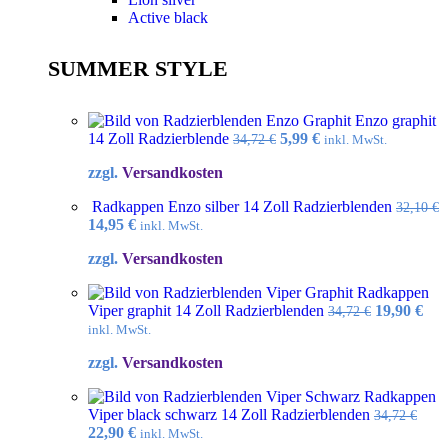
Active black
SUMMER STYLE
Enzo graphit
Ursprünglicher
Aktueller
14 Zoll Radzierblende
5,99
€
34,72
€
inkl. MwSt.
Preis
Preis
zzgl.
Versandkosten
war:
ist:
34,72 €
5,99 €.
Radkappen Enzo silber 14 Zoll Radzierblenden
32,10
€
Ursprünglicher
Aktueller
14,95
€
inkl. MwSt.
Preis
Preis
zzgl.
Versandkosten
war:
ist:
32,10 €
14,95 €.
Radkappen
Ursprüngl
Akt
Viper graphit 14 Zoll Radzierblenden
19,90
€
34,72
€
Preis
Pre
inkl. MwSt.
war:
ist:
zzgl.
Versandkosten
34,72 €
19,9
Radkappen
Viper black schwarz 14 Zoll Radzierblenden
34,72
€
Ursprünglicher
Aktueller
22,90
€
inkl. MwSt.