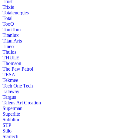
Trust
Trixie
Totalenergies
Total
TooQ
TomTom
Titanlux
Titan Arts
Tineo
Thulos
THULE
Thomson
The Paw Patrol
TESA
Tekmee
Tech One Tech
Tataway
Targus
Talens Art Creation
Superman
Superlite
Subblim
STP
Stilo
Startech