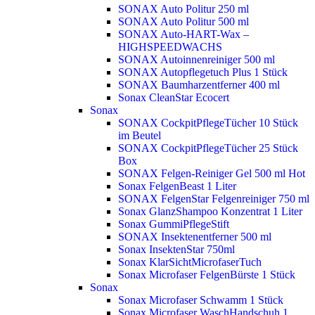
SONAX Auto Politur 250 ml
SONAX Auto Politur 500 ml
SONAX Auto-HART-Wax –
HIGHSPEEDWACHS
SONAX Autoinnenreiniger 500 ml
SONAX Autopflegetuch Plus 1 Stück
SONAX Baumharzentferner 400 ml
Sonax CleanStar Ecocert
Sonax
SONAX CockpitPflegeTücher 10 Stück
im Beutel
SONAX CockpitPflegeTücher 25 Stück
Box
SONAX Felgen-Reiniger Gel 500 ml
Hot
Sonax FelgenBeast 1 Liter
SONAX FelgenStar Felgenreiniger 750 ml
Sonax GlanzShampoo Konzentrat 1 Liter
Sonax GummiPflegeStift
SONAX Insektenentferner 500 ml
Sonax InsektenStar 750ml
Sonax KlarSichtMicrofaserTuch
Sonax Microfaser FelgenBürste 1 Stück
Sonax
Sonax Microfaser Schwamm 1 Stück
Sonax Microfaser WaschHandschuh 1