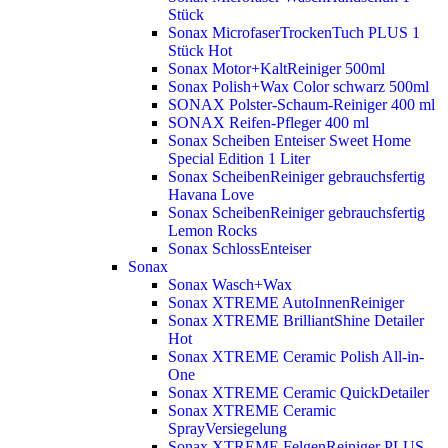
Stück
Sonax MicrofaserTrockenTuch PLUS 1
Stück
Hot
Sonax Motor+KaltReiniger 500ml
Sonax Polish+Wax Color schwarz 500ml
SONAX Polster-Schaum-Reiniger 400 ml
SONAX Reifen-Pfleger 400 ml
Sonax Scheiben Enteiser Sweet Home
Special Edition 1 Liter
Sonax ScheibenReiniger gebrauchsfertig
Havana Love
Sonax ScheibenReiniger gebrauchsfertig
Lemon Rocks
Sonax SchlossEnteiser
Sonax
Sonax Wasch+Wax
Sonax XTREME AutoInnenReiniger
Sonax XTREME BrilliantShine Detailer
Hot
Sonax XTREME Ceramic Polish All-in-
One
Sonax XTREME Ceramic QuickDetailer
Sonax XTREME Ceramic
SprayVersiegelung
Sonax XTREME FelgenReiniger PLUS