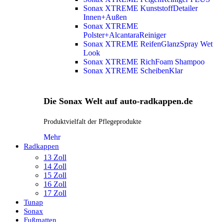
Sonax XTREME KunststoffDetailer
Innen+Außen
Sonax XTREME
Polster+AlcantaraReiniger
Sonax XTREME ReifenGlanzSpray Wet
Look
Sonax XTREME RichFoam Shampoo
Sonax XTREME ScheibenKlar
Die Sonax Welt auf auto-radkappen.de
Produktvielfalt der Pflegeprodukte
Mehr
Radkappen
13 Zoll
14 Zoll
15 Zoll
16 Zoll
17 Zoll
Tunap
Sonax
Fußmatten