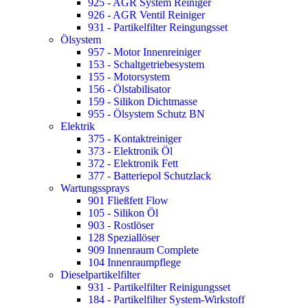
925 - AGR System Reiniger
926 - AGR Ventil Reiniger
931 - Partikelfilter Reingungsset
Ölsystem
957 - Motor Innenreiniger
153 - Schaltgetriebesystem
155 - Motorsystem
156 - Ölstabilisator
159 - Silikon Dichtmasse
955 - Ölsystem Schutz BN
Elektrik
375 - Kontaktreiniger
373 - Elektronik Öl
372 - Elektronik Fett
377 - Batteriepol Schutzlack
Wartungssprays
901 Fließfett Flow
105 - Silikon Öl
903 - Rostlöser
128 Speziallöser
909 Innenraum Complete
104 Innenraumpflege
Dieselpartikelfilter
931 - Partikelfilter Reinigungsset
184 - Partikelfilter System-Wirkstoff