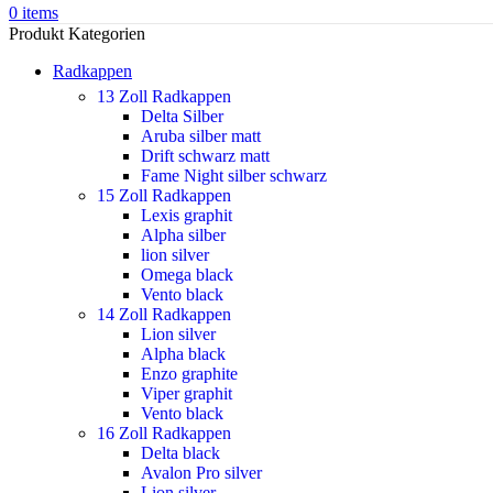
0
items
Produkt Kategorien
Radkappen
13 Zoll Radkappen
Delta Silber
Aruba silber matt
Drift schwarz matt
Fame Night silber schwarz
15 Zoll Radkappen
Lexis graphit
Alpha silber
lion silver
Omega black
Vento black
14 Zoll Radkappen
Lion silver
Alpha black
Enzo graphite
Viper graphit
Vento black
16 Zoll Radkappen
Delta black
Avalon Pro silver
Lion silver