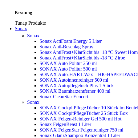
Beratung
Tunap Produkte
Sonax
Sonax
Sonax ActiFoam Energy 5 Liter
Sonax Anti-Beschlag Spray
Sonax AntiFrost+KlarSicht bis -18 °C Sweet Ho
Sonax AntiFrost+KlarSicht bis -18 °C Zirbe
SONAX Auto Politur 250 ml
SONAX Auto Politur 500 ml
SONAX Auto-HART-Wax – HIGHSPEEDWAC
SONAX Autoinnenreiniger 500 ml
SONAX Autopflegetuch Plus 1 Stück
SONAX Baumharzentferner 400 ml
Sonax CleanStar Ecocert
Sonax
SONAX CockpitPflegeTücher 10 Stück im Beute
SONAX CockpitPflegeTücher 25 Stück Box
SONAX Felgen-Reiniger Gel 500 ml
Hot
Sonax FelgenBeast 1 Liter
SONAX FelgenStar Felgenreiniger 750 ml
Sonax GlanzShampoo Konzentrat 1 Liter