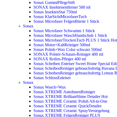
Sonax GummiPflegeStift
SONAX Insektenentferner 500 ml
Sonax InsektenStar 750ml
Sonax KlarSichtMicrofaserTuch
Sonax Microfaser FelgenBürste 1 Stück
Sonax
Sonax Microfaser Schwamm 1 Stück
Sonax Microfaser WaschHandschuh 1 Stück
Sonax MicrofaserTrockenTuch PLUS 1 Stück
Hot
Sonax Motor+KaltReiniger 500ml
Sonax Polish+Wax Color schwarz 500ml
SONAX Polster-Schaum-Reiniger 400 ml
SONAX Reifen-Pfleger 400 ml
Sonax Scheiben Enteiser Sweet Home Special Edit
Sonax ScheibenReiniger gebrauchsfertig Havana 
Sonax ScheibenReiniger gebrauchsfertig Lemon 
Sonax SchlossEnteiser
Sonax
Sonax Wasch+Wax
Sonax XTREME AutoInnenReiniger
Sonax XTREME BrilliantShine Detailer
Hot
Sonax XTREME Ceramic Polish All-in-One
Sonax XTREME Ceramic QuickDetailer
Sonax XTREME Ceramic SprayVersiegelung
Sonax XTREME FelgenReiniger PLUS