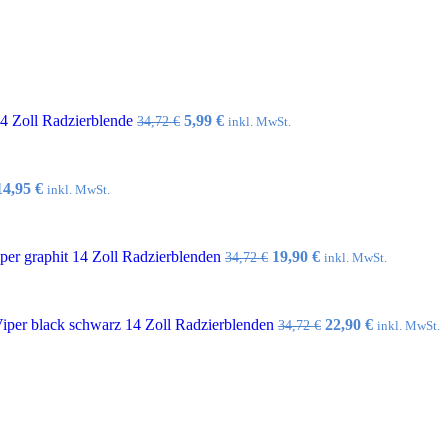
Ursprünglicher
Aktueller
14 Zoll Radzierblende
5,99
€
34,72
€
inkl. MwSt.
Preis
Preis
war:
ist:
34,72 €
5,99 €.
Ursprünglicher
Aktueller
14,95
€
inkl. MwSt.
Preis
Preis
war:
ist:
32,10 €
14,95 €.
Ursprünglicher
Aktueller
er graphit 14 Zoll Radzierblenden
19,90
€
34,72
€
inkl. MwSt.
Preis
Preis
war:
ist:
34,72 €
19,90 €.
Ursprünglicher
Aktueller
per black schwarz 14 Zoll Radzierblenden
22,90
€
34,72
€
inkl. MwSt.
Preis
Preis
war:
ist:
34,72 €
22,90 €.