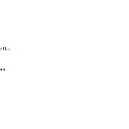
me
Hot
HS
l