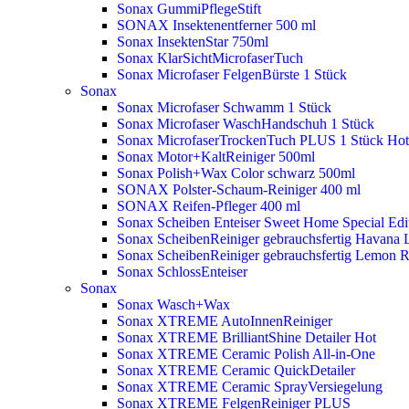
Sonax GummiPflegeStift
SONAX Insektenentferner 500 ml
Sonax InsektenStar 750ml
Sonax KlarSichtMicrofaserTuch
Sonax Microfaser FelgenBürste 1 Stück
Sonax
Sonax Microfaser Schwamm 1 Stück
Sonax Microfaser WaschHandschuh 1 Stück
Sonax MicrofaserTrockenTuch PLUS 1 Stück
Hot
Sonax Motor+KaltReiniger 500ml
Sonax Polish+Wax Color schwarz 500ml
SONAX Polster-Schaum-Reiniger 400 ml
SONAX Reifen-Pfleger 400 ml
Sonax Scheiben Enteiser Sweet Home Special Edit
Sonax ScheibenReiniger gebrauchsfertig Havana 
Sonax ScheibenReiniger gebrauchsfertig Lemon 
Sonax SchlossEnteiser
Sonax
Sonax Wasch+Wax
Sonax XTREME AutoInnenReiniger
Sonax XTREME BrilliantShine Detailer
Hot
Sonax XTREME Ceramic Polish All-in-One
Sonax XTREME Ceramic QuickDetailer
Sonax XTREME Ceramic SprayVersiegelung
Sonax XTREME FelgenReiniger PLUS