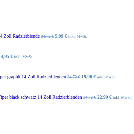
Ursprünglicher
Aktueller
14 Zoll Radzierblende
5,99
€
34,72
€
inkl. MwSt.
Preis
Preis
war:
ist:
34,72 €
5,99 €.
Ursprünglicher
Aktueller
14,95
€
inkl. MwSt.
Preis
Preis
war:
ist:
32,10 €
14,95 €.
Ursprünglicher
Aktueller
er graphit 14 Zoll Radzierblenden
19,90
€
34,72
€
inkl. MwSt.
Preis
Preis
war:
ist:
34,72 €
19,90 €.
Ursprünglicher
Aktueller
per black schwarz 14 Zoll Radzierblenden
22,90
€
34,72
€
inkl. MwSt.
Preis
Preis
war:
ist:
34,72 €
22,90 €.