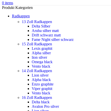
0
items
Produkt Kategorien
Radkappen
13 Zoll Radkappen
Delta Silber
Aruba silber matt
Drift schwarz matt
Fame Night silber schwarz
15 Zoll Radkappen
Lexis graphit
Alpha silber
lion silver
Omega black
Vento black
14 Zoll Radkappen
Lion silver
Alpha black
Enzo graphite
Viper graphit
Vento black
16 Zoll Radkappen
Delta black
Avalon Pro silver
Lion silver