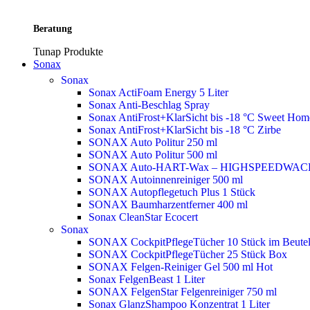
Beratung
Tunap Produkte
Sonax
Sonax
Sonax ActiFoam Energy 5 Liter
Sonax Anti-Beschlag Spray
Sonax AntiFrost+KlarSicht bis -18 °C Sweet Ho
Sonax AntiFrost+KlarSicht bis -18 °C Zirbe
SONAX Auto Politur 250 ml
SONAX Auto Politur 500 ml
SONAX Auto-HART-Wax – HIGHSPEEDWAC
SONAX Autoinnenreiniger 500 ml
SONAX Autopflegetuch Plus 1 Stück
SONAX Baumharzentferner 400 ml
Sonax CleanStar Ecocert
Sonax
SONAX CockpitPflegeTücher 10 Stück im Beute
SONAX CockpitPflegeTücher 25 Stück Box
SONAX Felgen-Reiniger Gel 500 ml
Hot
Sonax FelgenBeast 1 Liter
SONAX FelgenStar Felgenreiniger 750 ml
Sonax GlanzShampoo Konzentrat 1 Liter