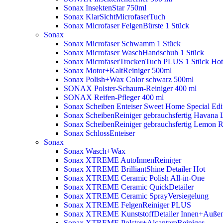
Sonax InsektenStar 750ml
Sonax KlarSichtMicrofaserTuch
Sonax Microfaser FelgenBürste 1 Stück
Sonax
Sonax Microfaser Schwamm 1 Stück
Sonax Microfaser WaschHandschuh 1 Stück
Sonax MicrofaserTrockenTuch PLUS 1 Stück
Hot
Sonax Motor+KaltReiniger 500ml
Sonax Polish+Wax Color schwarz 500ml
SONAX Polster-Schaum-Reiniger 400 ml
SONAX Reifen-Pfleger 400 ml
Sonax Scheiben Enteiser Sweet Home Special Edit
Sonax ScheibenReiniger gebrauchsfertig Havana 
Sonax ScheibenReiniger gebrauchsfertig Lemon 
Sonax SchlossEnteiser
Sonax
Sonax Wasch+Wax
Sonax XTREME AutoInnenReiniger
Sonax XTREME BrilliantShine Detailer
Hot
Sonax XTREME Ceramic Polish All-in-One
Sonax XTREME Ceramic QuickDetailer
Sonax XTREME Ceramic SprayVersiegelung
Sonax XTREME FelgenReiniger PLUS
Sonax XTREME KunststoffDetailer Innen+Auße
Sonax XTREME Polster+AlcantaraReiniger