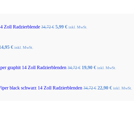
Ursprünglicher
Aktueller
14 Zoll Radzierblende
5,99
€
34,72
€
inkl. MwSt.
Preis
Preis
war:
ist:
34,72 €
5,99 €.
Ursprünglicher
Aktueller
14,95
€
inkl. MwSt.
Preis
Preis
war:
ist:
32,10 €
14,95 €.
Ursprünglicher
Aktueller
er graphit 14 Zoll Radzierblenden
19,90
€
34,72
€
inkl. MwSt.
Preis
Preis
war:
ist:
34,72 €
19,90 €.
Ursprünglicher
Aktueller
iper black schwarz 14 Zoll Radzierblenden
22,90
€
34,72
€
inkl. MwSt.
Preis
Preis
war:
ist:
34,72 €
22,90 €.