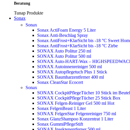
Beratung
Tunap Produkte
Sonax
Sonax
Sonax ActiFoam Energy 5 Liter
Sonax Anti-Beschlag Spray
Sonax AntiFrost+KlarSicht bis -18 °C Sweet Ho
Sonax AntiFrost+KlarSicht bis -18 °C Zirbe
SONAX Auto Politur 250 ml
SONAX Auto Politur 500 ml
SONAX Auto-HART-Wax – HIGHSPEEDWAC
SONAX Autoinnenreiniger 500 ml
SONAX Autopflegetuch Plus 1 Stück
SONAX Baumharzentferner 400 ml
Sonax CleanStar Ecocert
Sonax
SONAX CockpitPflegeTücher 10 Stück im Beute
SONAX CockpitPflegeTücher 25 Stück Box
SONAX Felgen-Reiniger Gel 500 ml
Hot
Sonax FelgenBeast 1 Liter
SONAX FelgenStar Felgenreiniger 750 ml
Sonax GlanzShampoo Konzentrat 1 Liter
Sonax GummiPflegeStift
SONAX Insektenentferner 500 ml