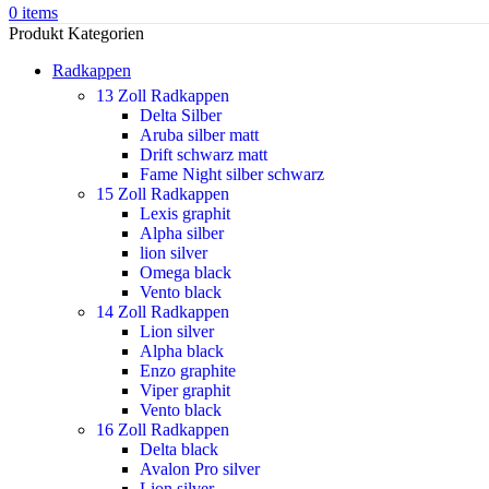
0
items
Produkt Kategorien
Radkappen
13 Zoll Radkappen
Delta Silber
Aruba silber matt
Drift schwarz matt
Fame Night silber schwarz
15 Zoll Radkappen
Lexis graphit
Alpha silber
lion silver
Omega black
Vento black
14 Zoll Radkappen
Lion silver
Alpha black
Enzo graphite
Viper graphit
Vento black
16 Zoll Radkappen
Delta black
Avalon Pro silver
Lion silver