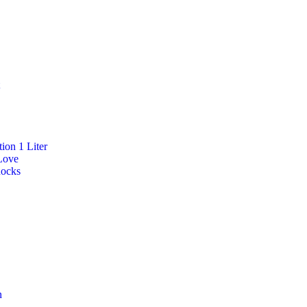
ion 1 Liter
Love
Rocks
n