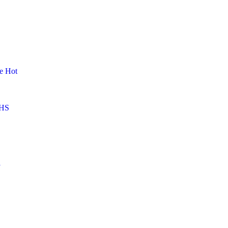
me
Hot
HS
l