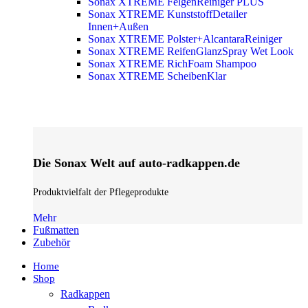
Sonax XTREME FelgenReiniger PLUS
Sonax XTREME KunststoffDetailer
Innen+Außen
Sonax XTREME Polster+AlcantaraReiniger
Sonax XTREME ReifenGlanzSpray Wet Look
Sonax XTREME RichFoam Shampoo
Sonax XTREME ScheibenKlar
Die Sonax Welt auf auto-radkappen.de
Produktvielfalt der Pflegeprodukte
Mehr
Fußmatten
Zubehör
Home
Shop
Radkappen