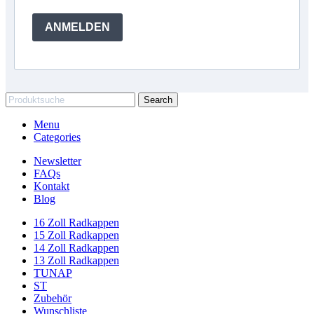
ANMELDEN
Search
Menu
Categories
Newsletter
FAQs
Kontakt
Blog
16 Zoll Radkappen
15 Zoll Radkappen
14 Zoll Radkappen
13 Zoll Radkappen
TUNAP
ST
Zubehör
Wunschliste