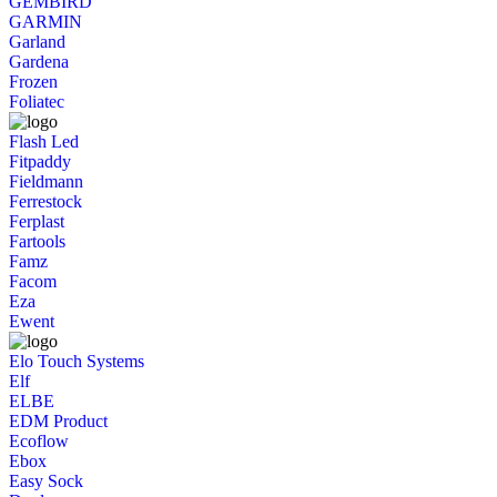
GEMBIRD
GARMIN
Garland
Gardena
Frozen
Foliatec
Flash Led
Fitpaddy
Fieldmann
Ferrestock
Ferplast
Fartools
Famz
Facom
Eza
Ewent
Elo Touch Systems
Elf
ELBE
EDM Product
Ecoflow
Ebox
Easy Sock