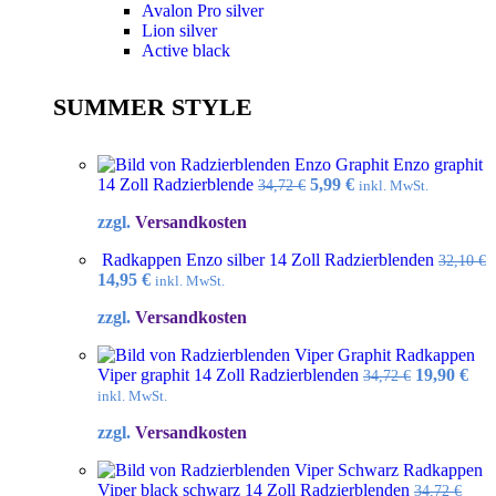
Avalon Pro silver
Lion silver
Active black
SUMMER STYLE
Enzo graphit
Ursprünglicher
Aktueller
14 Zoll Radzierblende
5,99
€
34,72
€
inkl. MwSt.
Preis
Preis
zzgl.
Versandkosten
war:
ist:
34,72 €
5,99 €.
Radkappen Enzo silber 14 Zoll Radzierblenden
32,10
€
Ursprünglicher
Aktueller
14,95
€
inkl. MwSt.
Preis
Preis
zzgl.
Versandkosten
war:
ist:
32,10 €
14,95 €.
Radkappen
Ursprüngl
Akt
Viper graphit 14 Zoll Radzierblenden
19,90
€
34,72
€
Preis
Pre
inkl. MwSt.
war:
ist:
zzgl.
Versandkosten
34,72 €
19,9
Radkappen
Viper black schwarz 14 Zoll Radzierblenden
34,72
€