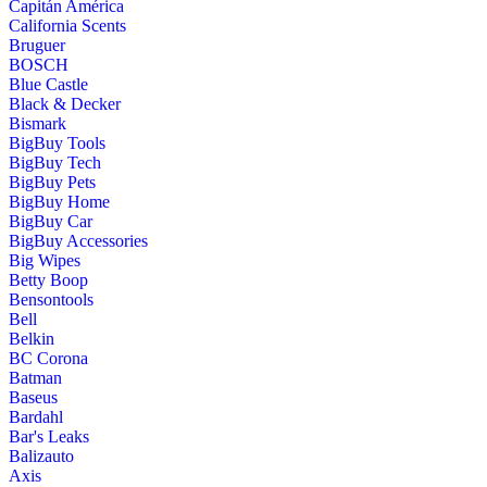
Capitán América
California Scents
Bruguer
BOSCH
Blue Castle
Black & Decker
Bismark
BigBuy Tools
BigBuy Tech
BigBuy Pets
BigBuy Home
BigBuy Car
BigBuy Accessories
Big Wipes
Betty Boop
Bensontools
Bell
Belkin
BC Corona
Batman
Baseus
Bardahl
Bar's Leaks
Balizauto
Axis