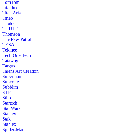
TomTom
Titanlux
Titan Arts
Tineo
Thulos
THULE
Thomson
The Paw Patrol
TESA
Tekmee
Tech One Tech
Tataway
Targus
Talens Art Creation
Superman
Superlite
Subblim
STP
Stilo
Startech
Star Wars
Stanley
Stak
Stahlex
Spider-Man