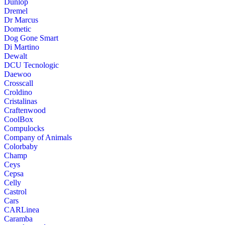
Dunlop
Dremel
Dr Marcus
Dometic
Dog Gone Smart
Di Martino
Dewalt
DCU Tecnologic
Daewoo
Crosscall
Croldino
Cristalinas
Craftenwood
CoolBox
Compulocks
Company of Animals
Colorbaby
Champ
Ceys
Cepsa
Celly
Castrol
Cars
CARLinea
Caramba