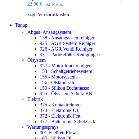
Ursprünglicher
Aktueller
22,90
€
inkl. MwSt.
Preis
Preis
zzgl.
Versandkosten
war:
ist:
34,72 €
22,90 €.
Tunap
Abgas- Ansaugsystem
138 - Ansaugsystemreiniger
925 - AGR System Reiniger
926 - AGR Ventil Reiniger
931 - Partikelfilter Reingungsset
Ölsystem
957 - Motor Innenreiniger
153 - Schaltgetriebesystem
155 - Motorsystem
156 - Ölstabilisator
159 - Silikon Dichtmasse
955 - Ölsystem Schutz BN
Elektrik
375 - Kontaktreiniger
373 - Elektronik Öl
372 - Elektronik Fett
377 - Batteriepol Schutzlack
Wartungssprays
901 Fließfett Flow
105 - Silikon Öl