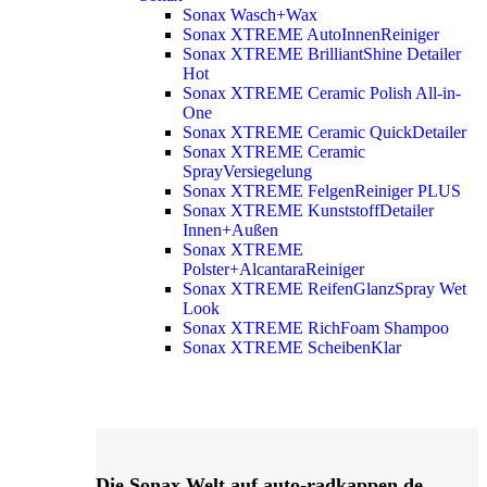
Sonax Wasch+Wax
Sonax XTREME AutoInnenReiniger
Sonax XTREME BrilliantShine Detailer
Hot
Sonax XTREME Ceramic Polish All-in-
One
Sonax XTREME Ceramic QuickDetailer
Sonax XTREME Ceramic
SprayVersiegelung
Sonax XTREME FelgenReiniger PLUS
Sonax XTREME KunststoffDetailer
Innen+Außen
Sonax XTREME
Polster+AlcantaraReiniger
Sonax XTREME ReifenGlanzSpray Wet
Look
Sonax XTREME RichFoam Shampoo
Sonax XTREME ScheibenKlar
Die Sonax Welt auf auto-radkappen.de