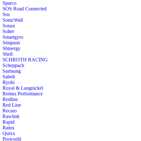
Sparco
SOS Road Connected
Sos
SonicWall
Sonax
Solter
Smartgyro
Simpson
Shinergy
Shell
SCHROTH RACING
Scheppach
Samsung
Sabelt
Ryobi
Royal & Langnickel
Remus Performance
Redline
Red Line
Recaro
Rawlink
Rapid
Rainx
Quixx
Proworld