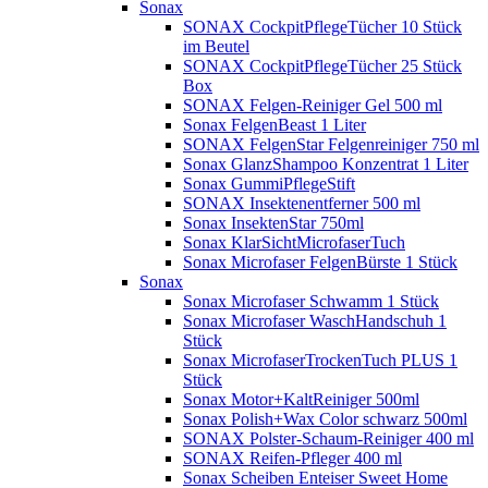
Sonax
SONAX CockpitPflegeTücher 10 Stück
im Beutel
SONAX CockpitPflegeTücher 25 Stück
Box
SONAX Felgen-Reiniger Gel 500 ml
Sonax FelgenBeast 1 Liter
SONAX FelgenStar Felgenreiniger 750 ml
Sonax GlanzShampoo Konzentrat 1 Liter
Sonax GummiPflegeStift
SONAX Insektenentferner 500 ml
Sonax InsektenStar 750ml
Sonax KlarSichtMicrofaserTuch
Sonax Microfaser FelgenBürste 1 Stück
Sonax
Sonax Microfaser Schwamm 1 Stück
Sonax Microfaser WaschHandschuh 1
Stück
Sonax MicrofaserTrockenTuch PLUS 1
Stück
Sonax Motor+KaltReiniger 500ml
Sonax Polish+Wax Color schwarz 500ml
SONAX Polster-Schaum-Reiniger 400 ml
SONAX Reifen-Pfleger 400 ml
Sonax Scheiben Enteiser Sweet Home