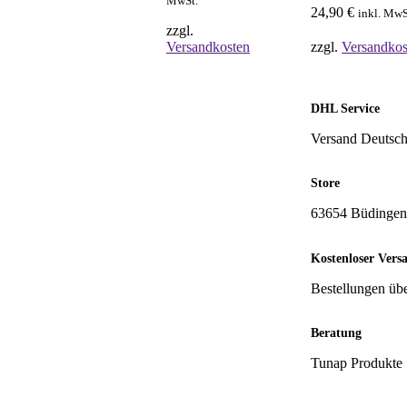
MwSt.
24,90
€
inkl. MwS
war:
ist:
zzgl.
34,72 €
22,90 €.
Versandkosten
zzgl.
Versandkos
DHL Service
Versand Deutsch
Store
63654 Büdingen
Kostenloser Vers
Bestellungen üb
Beratung
Tunap Produkte