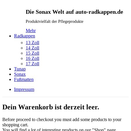
Die Sonax Welt auf auto-radkappen.de
Produktvielfalt der Pflegeprodukte
Mehr
Radkappen
13 Zoll
14 Zoll
15 Zoll
16 Zoll
17 Zoll
Tunap
Sonax
Fußmatten
Impressum
Dein Warenkorb ist derzeit leer.
Before proceed to checkout you must add some products to your
shopping cart.
You will find a lot of interesting products on our "Shop" page.