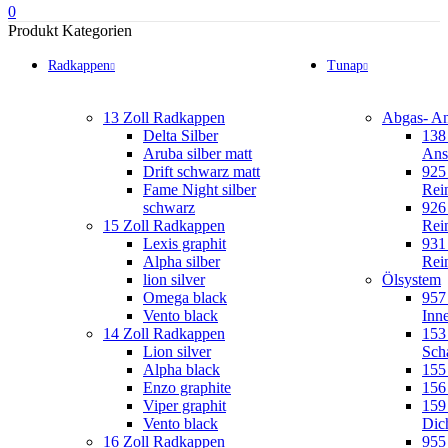
0
Produkt Kategorien
Radkappen
Tunap
13 Zoll Radkappen
Abgas- A
Delta Silber
138
Aruba silber matt
Ans
Drift schwarz matt
925
Fame Night silber
Rei
schwarz
926
15 Zoll Radkappen
Rei
Lexis graphit
931 
Alpha silber
Rei
lion silver
Ölsystem
Omega black
957
Vento black
Inne
14 Zoll Radkappen
153
Lion silver
Sch
Alpha black
155
Enzo graphite
156 
Viper graphit
159 
Vento black
Dic
16 Zoll Radkappen
955