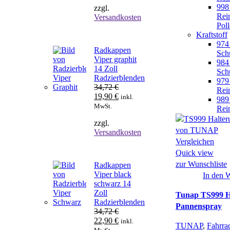
998
zzgl.
32,10 €
14,95 €.
Rei
Versandkosten
Poll
Kraftstoff
974 
Radkappen
Sch
Viper graphit
984 
14 Zoll
Sch
Radzierblenden
979 
34,72
€
Rei
Ursprünglicher
Aktueller
19,90
€
inkl.
989 
Preis
Preis
MwSt.
Rei
war:
ist:
zzgl.
34,72 €
19,90 €.
Versandkosten
Vergleichen
Quick view
zur Wunschliste
Radkappen
Viper black
In den 
schwarz 14
Zoll
Tunap TS999 H
Radzierblenden
Pannenspray
34,72
€
Ursprünglicher
Aktueller
22,90
€
inkl.
TUNAP
,
Fahrra
Preis
Preis