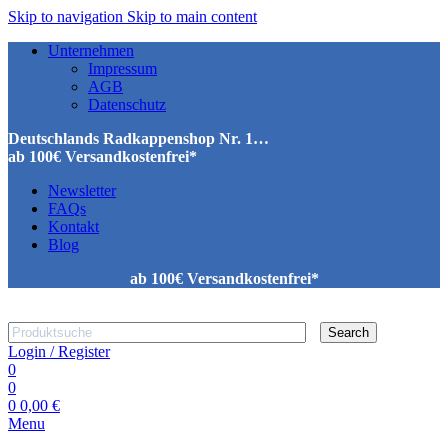
Skip to navigation
Skip to main content
Unternehmen
Impressum
AGB
Datenschutz
Deutschlands Radkappenshop Nr. 1…
ab 100€ Versandkostenfrei*
Newsletter
FAQs
Kontakt
Blog
ab 100€ Versandkostenfrei*
Search
Login / Register
0
0
0
0,00
€
Menu