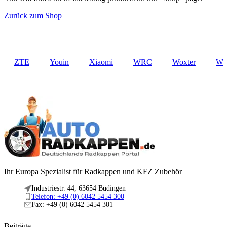
Zurück zum Shop
ZTE
Youin
Xiaomi
WRC
Woxter
Wol
Ihr Europa Spezialist für Radkappen und KFZ Zubehör
Industriestr. 44, 63654 Büdingen
Telefon: +49 (0) 6042 5454 300
Fax: +49 (0) 6042 5454 301
Beiträge