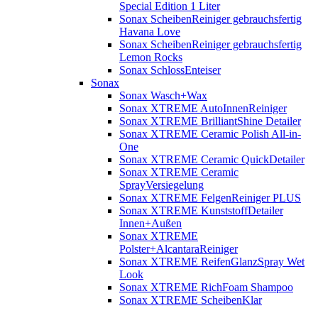
Special Edition 1 Liter
Sonax ScheibenReiniger gebrauchsfertig
Havana Love
Sonax ScheibenReiniger gebrauchsfertig
Lemon Rocks
Sonax SchlossEnteiser
Sonax
Sonax Wasch+Wax
Sonax XTREME AutoInnenReiniger
Sonax XTREME BrilliantShine Detailer
Sonax XTREME Ceramic Polish All-in-
One
Sonax XTREME Ceramic QuickDetailer
Sonax XTREME Ceramic
SprayVersiegelung
Sonax XTREME FelgenReiniger PLUS
Sonax XTREME KunststoffDetailer
Innen+Außen
Sonax XTREME
Polster+AlcantaraReiniger
Sonax XTREME ReifenGlanzSpray Wet
Look
Sonax XTREME RichFoam Shampoo
Sonax XTREME ScheibenKlar