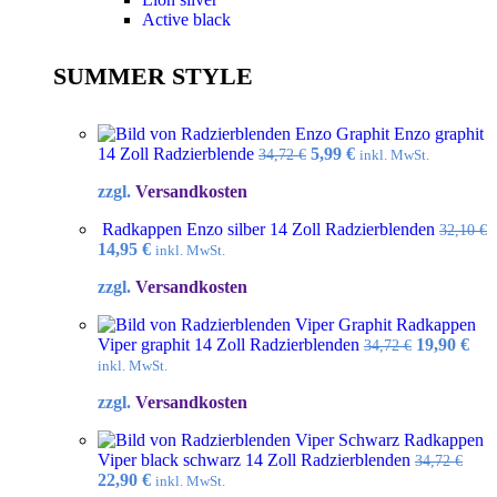
Active black
SUMMER STYLE
Enzo graphit
Ursprünglicher
Aktueller
14 Zoll Radzierblende
5,99
€
34,72
€
inkl. MwSt.
Preis
Preis
zzgl.
Versandkosten
war:
ist:
34,72 €
5,99 €.
Radkappen Enzo silber 14 Zoll Radzierblenden
32,10
€
Ursprünglicher
Aktueller
14,95
€
inkl. MwSt.
Preis
Preis
zzgl.
Versandkosten
war:
ist:
32,10 €
14,95 €.
Radkappen
Ursprüngl
Akt
Viper graphit 14 Zoll Radzierblenden
19,90
€
34,72
€
Preis
Pre
inkl. MwSt.
war:
ist:
zzgl.
Versandkosten
34,72 €
19,9
Radkappen
Viper black schwarz 14 Zoll Radzierblenden
34,72
€
Ursprünglicher
Aktueller
22,90
€
inkl. MwSt.