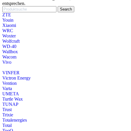
entsprechen.
Search
ZTE
Youin
Xiaomi
WRC
Woxter
Wolfcraft
WD-40
Wallbox
Wacom
Vivo
VINFER
Victron Energy
Vention
Varta
UMETA
Turtle Wax
TUNAP
Trust
Trixie
Totalenergies
Total
TooQ