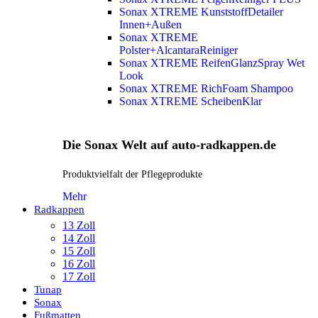
Sonax XTREME KunststoffDetailer
Innen+Außen
Sonax XTREME
Polster+AlcantaraReiniger
Sonax XTREME ReifenGlanzSpray Wet
Look
Sonax XTREME RichFoam Shampoo
Sonax XTREME ScheibenKlar
Die Sonax Welt auf auto-radkappen.de
Produktvielfalt der Pflegeprodukte
Mehr
Radkappen
13 Zoll
14 Zoll
15 Zoll
16 Zoll
17 Zoll
Tunap
Sonax
Fußmatten