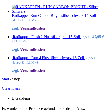
Radkappen Run Carbon Bright silber schwarz 14 Zoll
51,95
€
inkl. MwSt.
zzgl.
Versandkosten
Ursprüngl
Akt
Radkappen Flash 2 Plus silber grau 15 Zoll
47,95
€
57,50
€
Preis
Pre
inkl. MwSt.
war:
ist:
zzgl.
Versandkosten
57,50 €
47,
Radkappen Run 4 Plus silber schwarz 16 Zoll
56,95
€
Ursprünglicher
Aktueller
47,95
€
inkl. MwSt.
Preis
Preis
zzgl.
Versandkosten
war:
ist:
56,95 €
47,95 €.
Start
/
Shop
Clear filters
Gardena
Es wurden keine Produkte gefunden, die deiner Auswahl