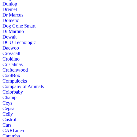
Dunlop
Dremel
Dr Marcus
Dometic
Dog Gone Smart
Di Martino
Dewalt
DCU Tecnologic
Daewoo
Crosscall
Croldino
Cristalinas
Craftenwood
CoolBox
Compulocks
Company of Animals
Colorbaby
Champ
Ceys
Cepsa
Celly
Castrol
Cars
CARLinea
Caramba