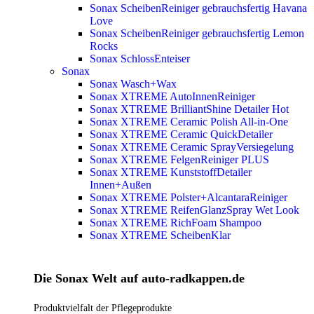
Sonax ScheibenReiniger gebrauchsfertig Havana
Love
Sonax ScheibenReiniger gebrauchsfertig Lemon
Rocks
Sonax SchlossEnteiser
Sonax
Sonax Wasch+Wax
Sonax XTREME AutoInnenReiniger
Sonax XTREME BrilliantShine Detailer
Hot
Sonax XTREME Ceramic Polish All-in-One
Sonax XTREME Ceramic QuickDetailer
Sonax XTREME Ceramic SprayVersiegelung
Sonax XTREME FelgenReiniger PLUS
Sonax XTREME KunststoffDetailer
Innen+Außen
Sonax XTREME Polster+AlcantaraReiniger
Sonax XTREME ReifenGlanzSpray Wet Look
Sonax XTREME RichFoam Shampoo
Sonax XTREME ScheibenKlar
Die Sonax Welt auf auto-radkappen.de
Produktvielfalt der Pflegeprodukte