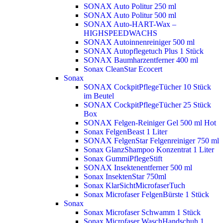
SONAX Auto Politur 250 ml
SONAX Auto Politur 500 ml
SONAX Auto-HART-Wax –
HIGHSPEEDWACHS
SONAX Autoinnenreiniger 500 ml
SONAX Autopflegetuch Plus 1 Stück
SONAX Baumharzentferner 400 ml
Sonax CleanStar Ecocert
Sonax
SONAX CockpitPflegeTücher 10 Stück
im Beutel
SONAX CockpitPflegeTücher 25 Stück
Box
SONAX Felgen-Reiniger Gel 500 ml
Hot
Sonax FelgenBeast 1 Liter
SONAX FelgenStar Felgenreiniger 750 ml
Sonax GlanzShampoo Konzentrat 1 Liter
Sonax GummiPflegeStift
SONAX Insektenentferner 500 ml
Sonax InsektenStar 750ml
Sonax KlarSichtMicrofaserTuch
Sonax Microfaser FelgenBürste 1 Stück
Sonax
Sonax Microfaser Schwamm 1 Stück
Sonax Microfaser WaschHandschuh 1