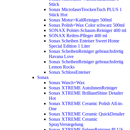
Stück
Sonax MicrofaserTrockenTuch PLUS 1
Stück
Hot
Sonax Motor+KaltReiniger 500ml
Sonax Polish+Wax Color schwarz 500ml
SONAX Polster-Schaum-Reiniger 400 ml
SONAX Reifen-Pfleger 400 ml
Sonax Scheiben Enteiser Sweet Home
Special Edition 1 Liter
Sonax ScheibenReiniger gebrauchsfertig
Havana Love
Sonax ScheibenReiniger gebrauchsfertig
Lemon Rocks
Sonax SchlossEnteiser
Sonax
Sonax Wasch+Wax
Sonax XTREME AutoInnenReiniger
Sonax XTREME BrilliantShine Detailer
Hot
Sonax XTREME Ceramic Polish All-in-
One
Sonax XTREME Ceramic QuickDetailer
Sonax XTREME Ceramic
SprayVersiegelung
Sonax XTREME FelgenReiniger PLUS