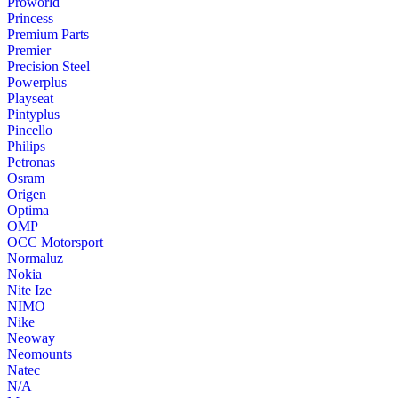
Proworld
Princess
Premium Parts
Premier
Precision Steel
Powerplus
Playseat
Pintyplus
Pincello
Philips
Petronas
Osram
Origen
Optima
OMP
OCC Motorsport
Normaluz
Nokia
Nite Ize
NIMO
Nike
Neoway
Neomounts
Natec
N/A