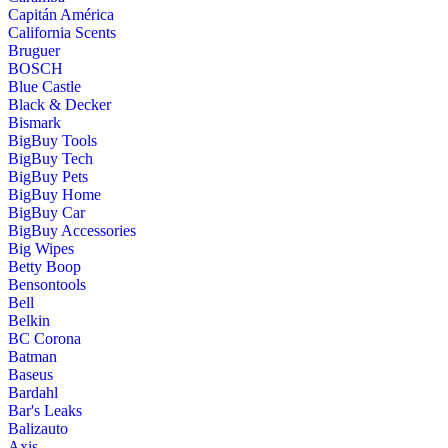
Capitán América
California Scents
Bruguer
BOSCH
Blue Castle
Black & Decker
Bismark
BigBuy Tools
BigBuy Tech
BigBuy Pets
BigBuy Home
BigBuy Car
BigBuy Accessories
Big Wipes
Betty Boop
Bensontools
Bell
Belkin
BC Corona
Batman
Baseus
Bardahl
Bar's Leaks
Balizauto
Axis