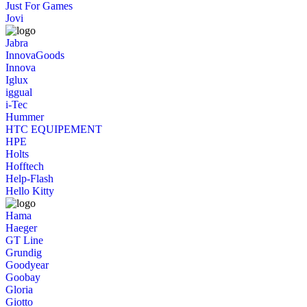
Just For Games
Jovi
Jabra
InnovaGoods
Innova
Iglux
iggual
i-Tec
Hummer
HTC EQUIPEMENT
HPE
Holts
Hofftech
Help-Flash
Hello Kitty
Hama
Haeger
GT Line
Grundig
Goodyear
Goobay
Gloria
Giotto