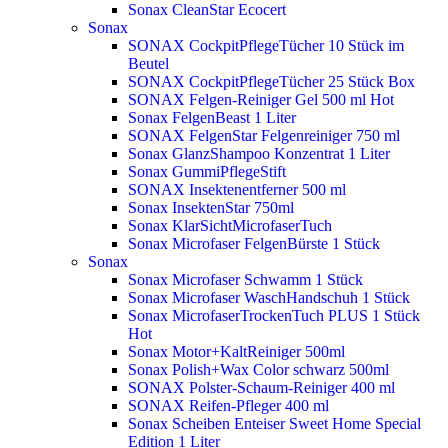
Sonax CleanStar Ecocert
Sonax
SONAX CockpitPflegeTücher 10 Stück im
Beutel
SONAX CockpitPflegeTücher 25 Stück Box
SONAX Felgen-Reiniger Gel 500 ml
Hot
Sonax FelgenBeast 1 Liter
SONAX FelgenStar Felgenreiniger 750 ml
Sonax GlanzShampoo Konzentrat 1 Liter
Sonax GummiPflegeStift
SONAX Insektenentferner 500 ml
Sonax InsektenStar 750ml
Sonax KlarSichtMicrofaserTuch
Sonax Microfaser FelgenBürste 1 Stück
Sonax
Sonax Microfaser Schwamm 1 Stück
Sonax Microfaser WaschHandschuh 1 Stück
Sonax MicrofaserTrockenTuch PLUS 1 Stück
Hot
Sonax Motor+KaltReiniger 500ml
Sonax Polish+Wax Color schwarz 500ml
SONAX Polster-Schaum-Reiniger 400 ml
SONAX Reifen-Pfleger 400 ml
Sonax Scheiben Enteiser Sweet Home Special
Edition 1 Liter