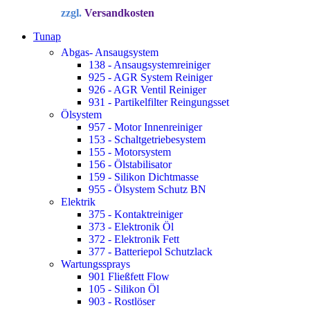
Preis
Preis
zzgl.
Versandkosten
war:
ist:
34,72 €
22,90 €.
Tunap
Abgas- Ansaugsystem
138 - Ansaugsystemreiniger
925 - AGR System Reiniger
926 - AGR Ventil Reiniger
931 - Partikelfilter Reingungsset
Ölsystem
957 - Motor Innenreiniger
153 - Schaltgetriebesystem
155 - Motorsystem
156 - Ölstabilisator
159 - Silikon Dichtmasse
955 - Ölsystem Schutz BN
Elektrik
375 - Kontaktreiniger
373 - Elektronik Öl
372 - Elektronik Fett
377 - Batteriepol Schutzlack
Wartungssprays
901 Fließfett Flow
105 - Silikon Öl
903 - Rostlöser