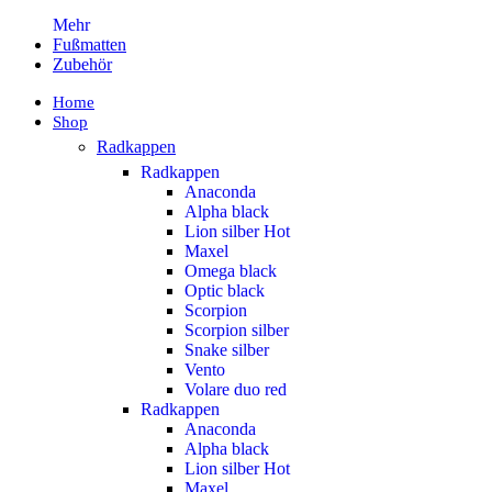
Mehr
Fußmatten
Zubehör
Home
Shop
Radkappen
Radkappen
Anaconda
Alpha black
Lion silber
Hot
Maxel
Omega black
Optic black
Scorpion
Scorpion silber
Snake silber
Vento
Volare duo red
Radkappen
Anaconda
Alpha black
Lion silber
Hot
Maxel