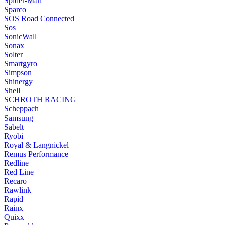
Spider-Man
Sparco
SOS Road Connected
Sos
SonicWall
Sonax
Solter
Smartgyro
Simpson
Shinergy
Shell
SCHROTH RACING
Scheppach
Samsung
Sabelt
Ryobi
Royal & Langnickel
Remus Performance
Redline
Red Line
Recaro
Rawlink
Rapid
Rainx
Quixx