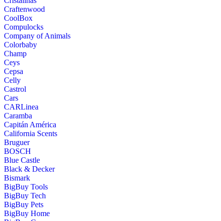
Cristalinas
Craftenwood
CoolBox
Compulocks
Company of Animals
Colorbaby
Champ
Ceys
Cepsa
Celly
Castrol
Cars
CARLinea
Caramba
Capitán América
California Scents
Bruguer
BOSCH
Blue Castle
Black & Decker
Bismark
BigBuy Tools
BigBuy Tech
BigBuy Pets
BigBuy Home