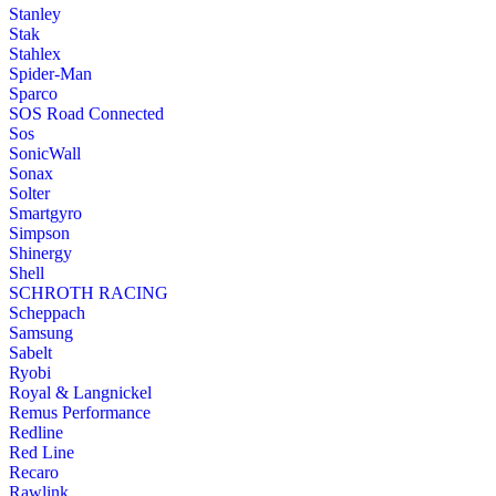
Stanley
Stak
Stahlex
Spider-Man
Sparco
SOS Road Connected
Sos
SonicWall
Sonax
Solter
Smartgyro
Simpson
Shinergy
Shell
SCHROTH RACING
Scheppach
Samsung
Sabelt
Ryobi
Royal & Langnickel
Remus Performance
Redline
Red Line
Recaro
Rawlink