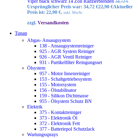
Viper black schwarz 14 Zoll Radzierblenden
34,72
€
Ursprünglicher Preis war: 34,72 €
22,90
€
Aktueller
Preis ist: 22,90 €.
inkl. MwSt.
zzgl.
Versandkosten
Tunap
Abgas- Ansaugsystem
138 - Ansaugsystemreiniger
925 - AGR System Reiniger
926 - AGR Ventil Reiniger
931 - Partikelfilter Reingungsset
Ölsystem
957 - Motor Innenreiniger
153 - Schaltgetriebesystem
155 - Motorsystem
156 - Ölstabilisator
159 - Silikon Dichtmasse
955 - Ölsystem Schutz BN
Elektrik
375 - Kontaktreiniger
373 - Elektronik Öl
372 - Elektronik Fett
377 - Batteriepol Schutzlack
Wartungssprays