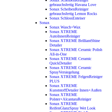
Sonax ScheibenReiniger
gebrauchsfertig Havana Love
Sonax ScheibenReiniger
gebrauchsfertig Lemon Rocks
Sonax SchlossEnteiser
Sonax
Sonax Wasch+Wax
Sonax XTREME
AutoInnenReiniger
Sonax XTREME BrilliantShine
Detailer
Sonax XTREME Ceramic Polish
All-in-One
Sonax XTREME Ceramic
QuickDetailer
Sonax XTREME Ceramic
SprayVersiegelung
Sonax XTREME FelgenReiniger
PLUS
Sonax XTREME
KunststoffDetailer Innen+Außen
Sonax XTREME
Polster+AlcantaraReiniger
Sonax XTREME
ReifenGlanzSpray Wet Look