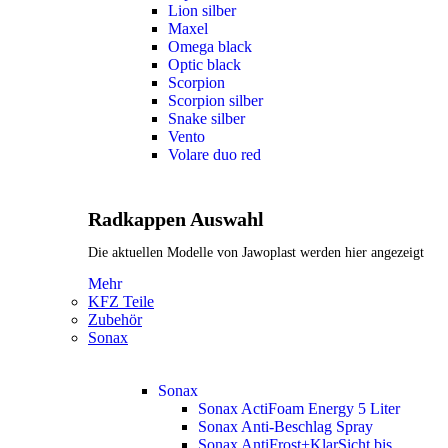
Lion silber
Maxel
Omega black
Optic black
Scorpion
Scorpion silber
Snake silber
Vento
Volare duo red
Radkappen Auswahl
Die aktuellen Modelle von Jawoplast werden hier angezeigt
Mehr
KFZ Teile
Zubehör
Sonax
Sonax
Sonax ActiFoam Energy 5 Liter
Sonax Anti-Beschlag Spray
Sonax AntiFrost+KlarSicht bis