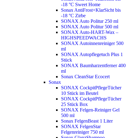
-18 °C Sweet Home
Sonax AntiFrost+KlarSicht bis
-18 °C Zirbe
SONAX Auto Politur 250 ml
SONAX Auto Politur 500 ml
SONAX Auto-HART-Wax –
HIGHSPEEDWACHS
SONAX Autoinnenreiniger 500
ml
SONAX Autopflegetuch Plus 1
Stück
SONAX Baumharzentferner 400
ml
Sonax CleanStar Ecocert
Sonax
SONAX CockpitPflegeTücher
10 Stück im Beutel
SONAX CockpitPflegeTücher
25 Stück Box
SONAX Felgen-Reiniger Gel
500 ml
Sonax FelgenBeast 1 Liter
SONAX FelgenStar
Felgenreiniger 750 ml
Sonax GlanzShampoo