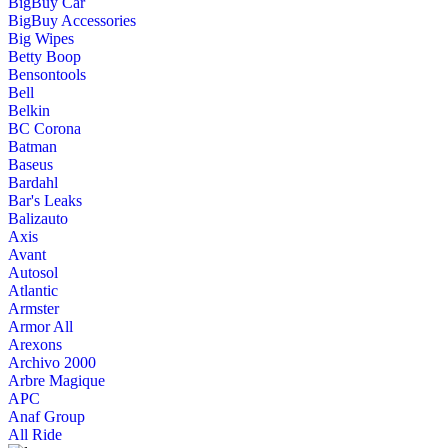
BigBuy Car
BigBuy Accessories
Big Wipes
Betty Boop
Bensontools
Bell
Belkin
BC Corona
Batman
Baseus
Bardahl
Bar's Leaks
Balizauto
Axis
Avant
Autosol
Atlantic
Armster
Armor All
Arexons
Archivo 2000
Arbre Magique
APC
Anaf Group
All Ride