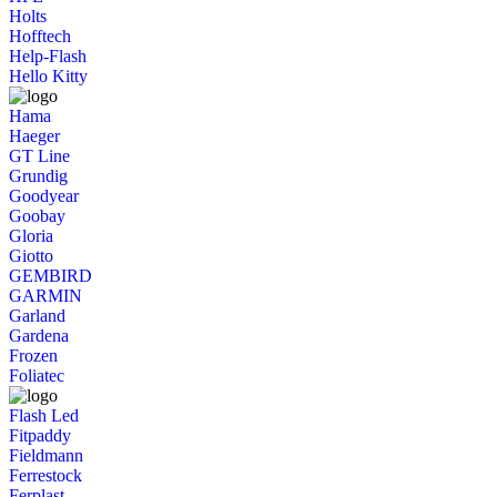
Holts
Hofftech
Help-Flash
Hello Kitty
Hama
Haeger
GT Line
Grundig
Goodyear
Goobay
Gloria
Giotto
GEMBIRD
GARMIN
Garland
Gardena
Frozen
Foliatec
Flash Led
Fitpaddy
Fieldmann
Ferrestock
Ferplast