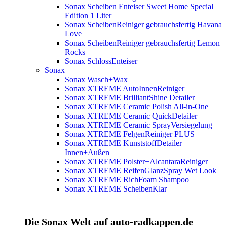
Sonax Scheiben Enteiser Sweet Home Special
Edition 1 Liter
Sonax ScheibenReiniger gebrauchsfertig Havana
Love
Sonax ScheibenReiniger gebrauchsfertig Lemon
Rocks
Sonax SchlossEnteiser
Sonax
Sonax Wasch+Wax
Sonax XTREME AutoInnenReiniger
Sonax XTREME BrilliantShine Detailer
Sonax XTREME Ceramic Polish All-in-One
Sonax XTREME Ceramic QuickDetailer
Sonax XTREME Ceramic SprayVersiegelung
Sonax XTREME FelgenReiniger PLUS
Sonax XTREME KunststoffDetailer
Innen+Außen
Sonax XTREME Polster+AlcantaraReiniger
Sonax XTREME ReifenGlanzSpray Wet Look
Sonax XTREME RichFoam Shampoo
Sonax XTREME ScheibenKlar
Die Sonax Welt auf auto-radkappen.de