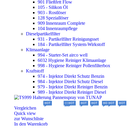
901 Fließfett Flow
105 - Silikon Öl
903 - Rostlöser
128 Speziallöser
909 Innenraum Complete
104 Innenraumpflege
Dieselpartikelfilter
931 - Partikelfilter Reinigungsset
184 - Partikelfilter System-Wirkstoff
Klimaanlage
994 - Starter-Set airco well
6032 Hygiene Reiniger Klimaanlage
998 - Hygiene Reiniger Pollenfilterbox
Kraftstoff
974 - Injektor Direkt Schutz Benzin
984 - Injektor Direkt Schutz Diesel
979 - Injektor Direkt Reiniger Benzin
989 - Injektor Direkt Reiniger Diesel
HOT
HOT
HOT
HOT
HOT
HOT
HOT
HOT
HOT
HOT
Vergleichen
Quick view
zur Wunschliste
In den Warenkorb