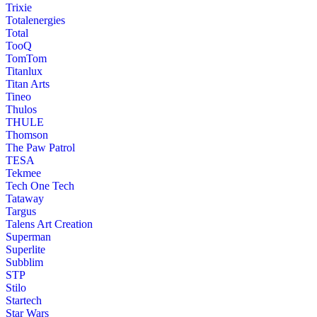
Trixie
Totalenergies
Total
TooQ
TomTom
Titanlux
Titan Arts
Tineo
Thulos
THULE
Thomson
The Paw Patrol
TESA
Tekmee
Tech One Tech
Tataway
Targus
Talens Art Creation
Superman
Superlite
Subblim
STP
Stilo
Startech
Star Wars