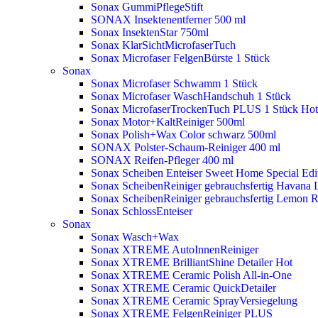
Sonax GummiPflegeStift
SONAX Insektenentferner 500 ml
Sonax InsektenStar 750ml
Sonax KlarSichtMicrofaserTuch
Sonax Microfaser FelgenBürste 1 Stück
Sonax
Sonax Microfaser Schwamm 1 Stück
Sonax Microfaser WaschHandschuh 1 Stück
Sonax MicrofaserTrockenTuch PLUS 1 Stück
Hot
Sonax Motor+KaltReiniger 500ml
Sonax Polish+Wax Color schwarz 500ml
SONAX Polster-Schaum-Reiniger 400 ml
SONAX Reifen-Pfleger 400 ml
Sonax Scheiben Enteiser Sweet Home Special Edit
Sonax ScheibenReiniger gebrauchsfertig Havana 
Sonax ScheibenReiniger gebrauchsfertig Lemon 
Sonax SchlossEnteiser
Sonax
Sonax Wasch+Wax
Sonax XTREME AutoInnenReiniger
Sonax XTREME BrilliantShine Detailer
Hot
Sonax XTREME Ceramic Polish All-in-One
Sonax XTREME Ceramic QuickDetailer
Sonax XTREME Ceramic SprayVersiegelung
Sonax XTREME FelgenReiniger PLUS