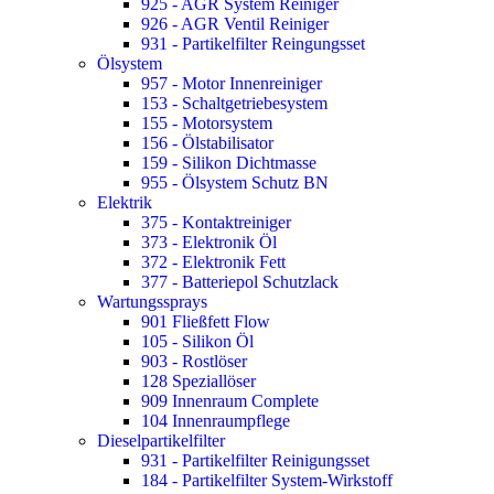
925 - AGR System Reiniger
926 - AGR Ventil Reiniger
931 - Partikelfilter Reingungsset
Ölsystem
957 - Motor Innenreiniger
153 - Schaltgetriebesystem
155 - Motorsystem
156 - Ölstabilisator
159 - Silikon Dichtmasse
955 - Ölsystem Schutz BN
Elektrik
375 - Kontaktreiniger
373 - Elektronik Öl
372 - Elektronik Fett
377 - Batteriepol Schutzlack
Wartungssprays
901 Fließfett Flow
105 - Silikon Öl
903 - Rostlöser
128 Speziallöser
909 Innenraum Complete
104 Innenraumpflege
Dieselpartikelfilter
931 - Partikelfilter Reinigungsset
184 - Partikelfilter System-Wirkstoff