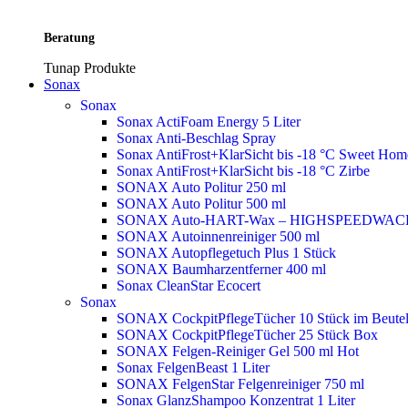
Beratung
Tunap Produkte
Sonax
Sonax
Sonax ActiFoam Energy 5 Liter
Sonax Anti-Beschlag Spray
Sonax AntiFrost+KlarSicht bis -18 °C Sweet Ho
Sonax AntiFrost+KlarSicht bis -18 °C Zirbe
SONAX Auto Politur 250 ml
SONAX Auto Politur 500 ml
SONAX Auto-HART-Wax – HIGHSPEEDWAC
SONAX Autoinnenreiniger 500 ml
SONAX Autopflegetuch Plus 1 Stück
SONAX Baumharzentferner 400 ml
Sonax CleanStar Ecocert
Sonax
SONAX CockpitPflegeTücher 10 Stück im Beute
SONAX CockpitPflegeTücher 25 Stück Box
SONAX Felgen-Reiniger Gel 500 ml
Hot
Sonax FelgenBeast 1 Liter
SONAX FelgenStar Felgenreiniger 750 ml
Sonax GlanzShampoo Konzentrat 1 Liter