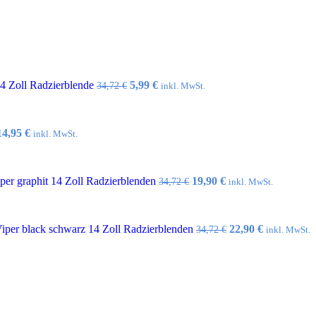
Ursprünglicher
Aktueller
14 Zoll Radzierblende
5,99
€
34,72
€
inkl. MwSt.
Preis
Preis
war:
ist:
34,72 €
5,99 €.
Ursprünglicher
Aktueller
14,95
€
inkl. MwSt.
Preis
Preis
war:
ist:
32,10 €
14,95 €.
Ursprünglicher
Aktueller
er graphit 14 Zoll Radzierblenden
19,90
€
34,72
€
inkl. MwSt.
Preis
Preis
war:
ist:
34,72 €
19,90 €.
Ursprünglicher
Aktueller
per black schwarz 14 Zoll Radzierblenden
22,90
€
34,72
€
inkl. MwSt.
Preis
Preis
war:
ist:
34,72 €
22,90 €.