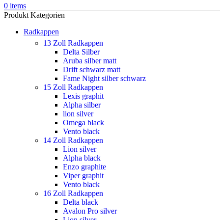
0
items
Produkt Kategorien
Radkappen
13 Zoll Radkappen
Delta Silber
Aruba silber matt
Drift schwarz matt
Fame Night silber schwarz
15 Zoll Radkappen
Lexis graphit
Alpha silber
lion silver
Omega black
Vento black
14 Zoll Radkappen
Lion silver
Alpha black
Enzo graphite
Viper graphit
Vento black
16 Zoll Radkappen
Delta black
Avalon Pro silver
Lion silver