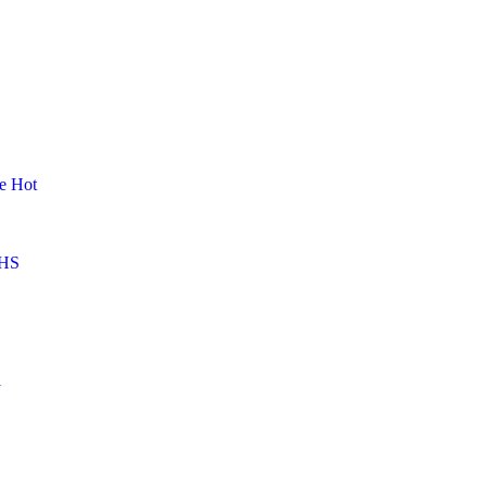
me
Hot
HS
l