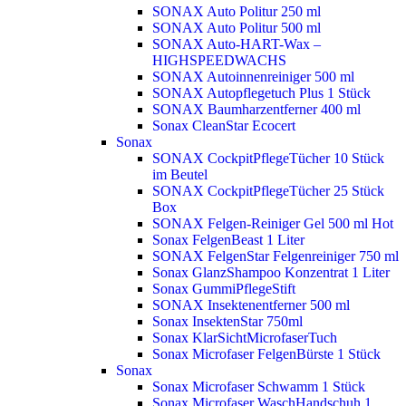
SONAX Auto Politur 250 ml
SONAX Auto Politur 500 ml
SONAX Auto-HART-Wax –
HIGHSPEEDWACHS
SONAX Autoinnenreiniger 500 ml
SONAX Autopflegetuch Plus 1 Stück
SONAX Baumharzentferner 400 ml
Sonax CleanStar Ecocert
Sonax
SONAX CockpitPflegeTücher 10 Stück
im Beutel
SONAX CockpitPflegeTücher 25 Stück
Box
SONAX Felgen-Reiniger Gel 500 ml
Hot
Sonax FelgenBeast 1 Liter
SONAX FelgenStar Felgenreiniger 750 ml
Sonax GlanzShampoo Konzentrat 1 Liter
Sonax GummiPflegeStift
SONAX Insektenentferner 500 ml
Sonax InsektenStar 750ml
Sonax KlarSichtMicrofaserTuch
Sonax Microfaser FelgenBürste 1 Stück
Sonax
Sonax Microfaser Schwamm 1 Stück
Sonax Microfaser WaschHandschuh 1