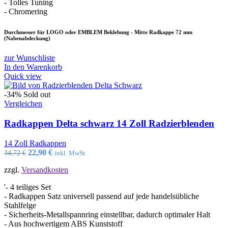
- Tolles Tuning
- Chromering
Durchmesser für LOGO oder EMBLEM Beklebung - Mitte Radkappe 72 mm
(Nabenabdeckung)
zur Wunschliste
In den Warenkorb
Quick view
-34%
Sold out
Vergleichen
Radkappen Delta schwarz 14 Zoll Radzierblenden
14 Zoll Radkappen
Ursprünglicher
Aktueller
22,90
€
34,72
€
inkl. MwSt.
Preis
Preis
zzgl.
Versandkosten
war:
ist:
34,72 €
22,90 €.
'- 4 teiliges Set
- Radkappen Satz universell passend auf jede handelsübliche
Stahlfelge
- Sicherheits-Metallspannring einstellbar, dadurch optimaler Halt
- Aus hochwertigem ABS Kunststoff