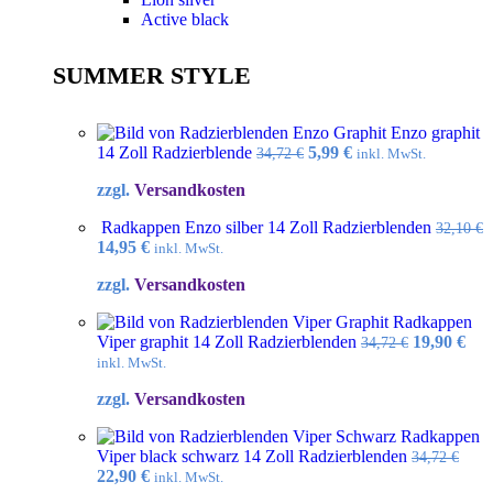
Active black
SUMMER STYLE
Enzo graphit
Ursprünglicher
Aktueller
14 Zoll Radzierblende
5,99
€
34,72
€
inkl. MwSt.
Preis
Preis
zzgl.
Versandkosten
war:
ist:
34,72 €
5,99 €.
Radkappen Enzo silber 14 Zoll Radzierblenden
32,10
€
Ursprünglicher
Aktueller
14,95
€
inkl. MwSt.
Preis
Preis
zzgl.
Versandkosten
war:
ist:
32,10 €
14,95 €.
Radkappen
Ursprüngl
Akt
Viper graphit 14 Zoll Radzierblenden
19,90
€
34,72
€
Preis
Pre
inkl. MwSt.
war:
ist:
zzgl.
Versandkosten
34,72 €
19,9
Radkappen
Viper black schwarz 14 Zoll Radzierblenden
34,72
€
Ursprünglicher
Aktueller
22,90
€
inkl. MwSt.