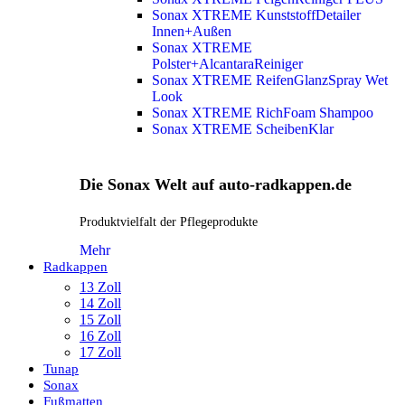
Sonax XTREME KunststoffDetailer
Innen+Außen
Sonax XTREME
Polster+AlcantaraReiniger
Sonax XTREME ReifenGlanzSpray Wet
Look
Sonax XTREME RichFoam Shampoo
Sonax XTREME ScheibenKlar
Die Sonax Welt auf auto-radkappen.de
Produktvielfalt der Pflegeprodukte
Mehr
Radkappen
13 Zoll
14 Zoll
15 Zoll
16 Zoll
17 Zoll
Tunap
Sonax
Fußmatten