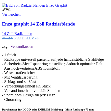
-83%
Vergleichen
Enzo graphit 14 Zoll Radzierblende
14 Zoll Radkappen
Ursprünglicher
Aktueller
5,99
€
34,72
€
inkl. MwSt.
Preis
Preis
zzgl.
Versandkosten
war:
ist:
34,72 €
5,99 €.
- 1 Stück
- Radkappe universell passend auf jede handelsübliche Stahlfelge
- Sicherheits-Metallspannring einstellbar, dadurch optimaler Halt
- Aus hochwertigem ABS Kunststoff
- Waschstraßensicher
- Mit Ventilaussparung
- Schlag- und stoßfest
- Verpackungseinheit ein Stück
- Versand innerhalb von 24h Stunden
- Sportliches Design für jedes Kfz
- Chromring
Durchmesser für LOGO oder EMBLEM Beklebung - Mitte Radkappe 70 mm