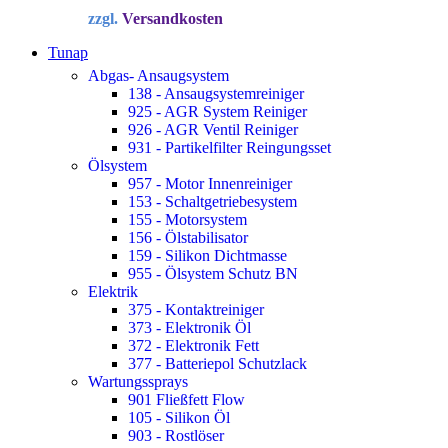
Preis
Preis
zzgl.
Versandkosten
war:
ist:
34,72 €
22,90 €.
Tunap
Abgas- Ansaugsystem
138 - Ansaugsystemreiniger
925 - AGR System Reiniger
926 - AGR Ventil Reiniger
931 - Partikelfilter Reingungsset
Ölsystem
957 - Motor Innenreiniger
153 - Schaltgetriebesystem
155 - Motorsystem
156 - Ölstabilisator
159 - Silikon Dichtmasse
955 - Ölsystem Schutz BN
Elektrik
375 - Kontaktreiniger
373 - Elektronik Öl
372 - Elektronik Fett
377 - Batteriepol Schutzlack
Wartungssprays
901 Fließfett Flow
105 - Silikon Öl
903 - Rostlöser