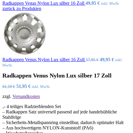
Radkappen Vegas Nylon Lux silber 16 Zoll
49,95
€
inkl. MwSt.
zurück zu Produkten
Ursprünglicher
Aktueller
Radkappen Venus Nylon Lux silber 16 Zoll
49,95
€
57,95
€
inkl.
Preis
Preis
MwSt.
war:
ist:
Radkappen Venus Nylon Lux silber 17 Zoll
57,95 €
49,95 €.
Ursprünglicher
Aktueller
51,95
€
61,10
€
inkl. MwSt.
Preis
Preis
zzgl.
Versandkosten
war:
ist:
61,10 €
51,95 €.
‚- 4 teiliges Radzierblenden Set
– Radkappen Satz universell passend auf jede handelsübliche
Stahlfelge
– Sicherheits-Metallspannring einstellbar, dadurch optimaler Halt
– Aus hochwertigem NYLON-Kunststoff (PA6)