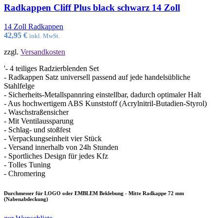
Radkappen Cliff Plus black schwarz 14 Zoll
14 Zoll Radkappen
42,95
€
inkl. MwSt.
zzgl.
Versandkosten
'- 4 teiliges Radzierblenden Set
- Radkappen Satz universell passend auf jede handelsübliche
Stahlfelge
- Sicherheits-Metallspannring einstellbar, dadurch optimaler Halt
- Aus hochwertigem ABS Kunststoff (Acrylnitril-Butadien-Styrol)
- Waschstraßensicher
- Mit Ventilaussparung
- Schlag- und stoßfest
- Verpackungseinheit vier Stück
- Versand innerhalb von 24h Stunden
- Sportliches Design für jedes Kfz
- Tolles Tuning
- Chromering
Durchmesser für LOGO oder EMBLEM Beklebung - Mitte Radkappe 72 mm
(Nabenabdeckung)