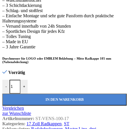
– Waschstraßensicher
– 3 Schichtlackierung
– Schlag- und stoßfest
– Einfache Montage und sehr gute Passform durch praktische
Halterungssysteme
– Versand innerhalb von 24h Stunden
– Sportliches Design für jedes Kfz
– Tolles Tuning
– Made in EU
– 3 Jahre Garantie
Durchmesser für LOGO oder EMBLEM Beklebung – Mitte Radkappe 105 mm
(Nabenabdeckung)
Vorrätig
Radkappen Venus Nylon Lux silber 17 Zoll Menge
-
+
IN DEN WARENKORB
Vergleichen
zur Wunschliste
Artikelnummer:
ST-VENS-100-17
Kategorien:
17 Zoll Radkappen
,
ST
Schlagwörter:
Radabdeckungen
,
Master Line
,
drei