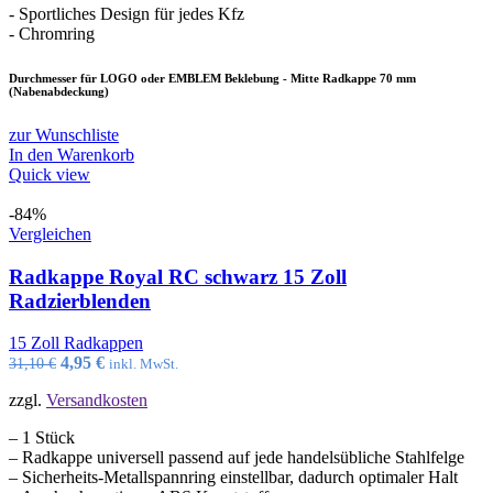
- Sportliches Design für jedes Kfz
- Chromring
Durchmesser für LOGO oder EMBLEM Beklebung - Mitte Radkappe 70 mm
(Nabenabdeckung)
zur Wunschliste
In den Warenkorb
Quick view
-84%
Vergleichen
Radkappe Royal RC schwarz 15 Zoll
Radzierblenden
15 Zoll Radkappen
Ursprünglicher
Aktueller
4,95
€
31,10
€
inkl. MwSt.
Preis
Preis
zzgl.
Versandkosten
war:
ist:
31,10 €
4,95 €.
– 1 Stück
– Radkappe universell passend auf jede handelsübliche Stahlfelge
– Sicherheits-Metallspannring einstellbar, dadurch optimaler Halt