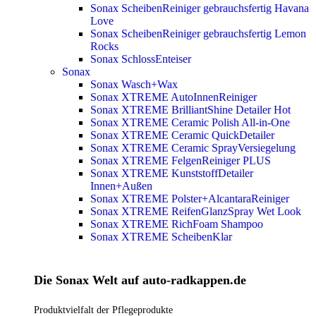
Sonax ScheibenReiniger gebrauchsfertig Havana
Love
Sonax ScheibenReiniger gebrauchsfertig Lemon
Rocks
Sonax SchlossEnteiser
Sonax
Sonax Wasch+Wax
Sonax XTREME AutoInnenReiniger
Sonax XTREME BrilliantShine Detailer
Hot
Sonax XTREME Ceramic Polish All-in-One
Sonax XTREME Ceramic QuickDetailer
Sonax XTREME Ceramic SprayVersiegelung
Sonax XTREME FelgenReiniger PLUS
Sonax XTREME KunststoffDetailer
Innen+Außen
Sonax XTREME Polster+AlcantaraReiniger
Sonax XTREME ReifenGlanzSpray Wet Look
Sonax XTREME RichFoam Shampoo
Sonax XTREME ScheibenKlar
Die Sonax Welt auf auto-radkappen.de
Produktvielfalt der Pflegeprodukte