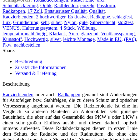
Schichtlackierung
,
Optik
,
Radblenden
,
einzeln
,
Passform
,
Radkappen
,
17 Zoll
,
Erstausrüster Qualität
,
Qualität
,
Radzierblenden
,
2 hochwertiger
,
Exklusive
,
Radkappe
,
schlagfest
,
Lux
,
Grundierung
,
sehr
,
silber
,
Nylon
,
gute
,
Silberschicht
,
stoßfest
,
VENUS
,
Halterungssystem
,
4 Stück
,
Wölbung
,
temperaturunabhängig
,
Klarlack
,
Auto
,
glänzend
,
Ventilaussparung
,
Kunsstoff
,
Hochwertig
,
silver
,
leichte Montage
,
Made in EU
,
(PA6)
,
Pkw
,
nachbestellen
Share:
Beschreibung
Zusätzliche Informationen
Versand & Lieferung
Beschreibung
Radzierblenden
oder auch
Radkappen
genannt sind Abdeckungen
für Autofelgen bzw. Stahlfelgen, die zu deren Schutz und optischer
Verbesserung angebracht werden. Die Radzierblende ist eine im
Vergleich zu anderen Bauteilen an Automobilen sehr günstige
Baueinheit, die aber auf das Gesamtbild des PKW´s oder LKW´s
einen sehr großen Einfluss ausübt und diesen dadurch optisch
immens aufwertet. Diese Radabdeckungen dienen in erster Linie
dem Schutz der Radnabe und der Radmuttern, die ohne eine
Schutzabdeckung durch Steinschlag, Streusalz oder Staub leichter