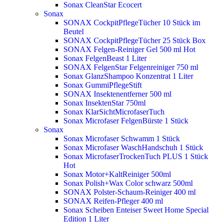
Sonax CleanStar Ecocert
Sonax
SONAX CockpitPflegeTücher 10 Stück im
Beutel
SONAX CockpitPflegeTücher 25 Stück Box
SONAX Felgen-Reiniger Gel 500 ml
Hot
Sonax FelgenBeast 1 Liter
SONAX FelgenStar Felgenreiniger 750 ml
Sonax GlanzShampoo Konzentrat 1 Liter
Sonax GummiPflegeStift
SONAX Insektenentferner 500 ml
Sonax InsektenStar 750ml
Sonax KlarSichtMicrofaserTuch
Sonax Microfaser FelgenBürste 1 Stück
Sonax
Sonax Microfaser Schwamm 1 Stück
Sonax Microfaser WaschHandschuh 1 Stück
Sonax MicrofaserTrockenTuch PLUS 1 Stück
Hot
Sonax Motor+KaltReiniger 500ml
Sonax Polish+Wax Color schwarz 500ml
SONAX Polster-Schaum-Reiniger 400 ml
SONAX Reifen-Pfleger 400 ml
Sonax Scheiben Enteiser Sweet Home Special
Edition 1 Liter