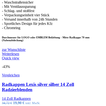
- Waschstraßensicher
- Mit Ventilaussparung
- Schlag- und stoßfest
- Verpackungseinheit vier Stück
- Versand innerhalb von 24h Stunden
- Sportliches Design für jedes Kfz
- Chromring
Durchmesser für LOGO oder EMBLEM Beklebung - Mitte Radkappe 70 mm
(Nabenabdeckung)
zur Wunschliste
Weiterlesen
Quick view
-43%
Vergleichen
Radkappen Lexis silver silber 14 Zoll
Radzierblenden
14 Zoll Radkappen
Ursprünglicher
Aktueller
19,90
€
34,72
€
inkl. MwSt.