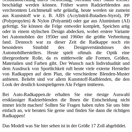
beschädigt werden können. Früher waren Radzierblenden aus
verchromtem Leichtmetall sehr geläufig, heute werden sie zumeist
aus Kunststoff wie z. B. ABS (Acrylnitril-Butadien-Styrol), PP
(Polypropylen) & Nylon (Polyamid) oder gar aus Aluminium (AI)
gefertigt. Sie können die Felge entweder komplett, Speichen artig
oder in einem stylischen Design abdecken, wobei erstere Variante
bei Automobilen der 1950er und 1960er die größte Verbreitung
fand. Dennoch war zu dieser Zeit die Radkappe noch ein
besonderes Sinnbild des Designverständnisses des
Automobilherstellers. Heute spielt oftmals die Optik eine
übergeordnete Rolle, da es mittlerweile alle Formen, Größen,
Materialien und Farben gibt. Der Wunsch nach Individualität und
dem Ausdruck von Sportlichkeit ruft heute viele externe Hersteller
von Radkappen auf dem Plan, die verschiedene Blenden-Muster
anbieten. Beliebt sind vor allem Kunststoff-Radblenden, die den
Look der deutlich kostspieligeren Alu Felgen imitieren.
Bei Auto-Radkappen.de erhalten Sie eine riesige Auswahl
erstklassiger Radzierblenden die Ihnen die Entscheidung nicht
immer leicht machen! Sollten Sie Fragen haben rufen Sie uns bitte
einfach an, wir beraten Sie gerne und finden Sie dann die richtigen
Radkappen!
Das Modell was Sie hier sehen ist in der Größe 17 Zoll abgebildet.