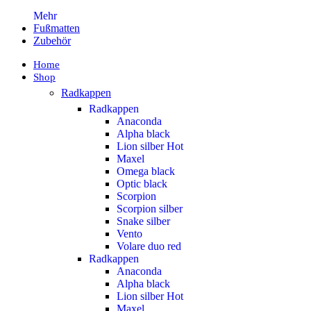
Mehr
Fußmatten
Zubehör
Home
Shop
Radkappen
Radkappen
Anaconda
Alpha black
Lion silber
Hot
Maxel
Omega black
Optic black
Scorpion
Scorpion silber
Snake silber
Vento
Volare duo red
Radkappen
Anaconda
Alpha black
Lion silber
Hot
Maxel