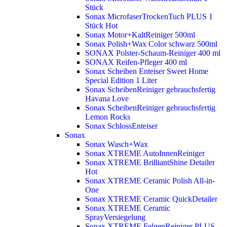
Stück
Sonax MicrofaserTrockenTuch PLUS 1
Stück
Hot
Sonax Motor+KaltReiniger 500ml
Sonax Polish+Wax Color schwarz 500ml
SONAX Polster-Schaum-Reiniger 400 ml
SONAX Reifen-Pfleger 400 ml
Sonax Scheiben Enteiser Sweet Home
Special Edition 1 Liter
Sonax ScheibenReiniger gebrauchsfertig
Havana Love
Sonax ScheibenReiniger gebrauchsfertig
Lemon Rocks
Sonax SchlossEnteiser
Sonax
Sonax Wasch+Wax
Sonax XTREME AutoInnenReiniger
Sonax XTREME BrilliantShine Detailer
Hot
Sonax XTREME Ceramic Polish All-in-
One
Sonax XTREME Ceramic QuickDetailer
Sonax XTREME Ceramic
SprayVersiegelung
Sonax XTREME FelgenReiniger PLUS