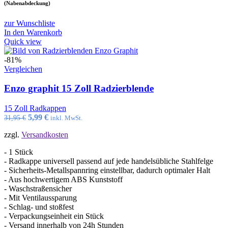
(Nabenabdeckung)
zur Wunschliste
In den Warenkorb
Quick view
-81%
Vergleichen
Enzo graphit 15 Zoll Radzierblende
15 Zoll Radkappen
Ursprünglicher
Aktueller
5,99
€
31,95
€
inkl. MwSt.
Preis
Preis
zzgl.
Versandkosten
war:
ist:
31,95 €
5,99 €.
- 1 Stück
- Radkappe universell passend auf jede handelsübliche Stahlfelge
- Sicherheits-Metallspannring einstellbar, dadurch optimaler Halt
- Aus hochwertigem ABS Kunststoff
- Waschstraßensicher
- Mit Ventilaussparung
- Schlag- und stoßfest
- Verpackungseinheit ein Stück
- Versand innerhalb von 24h Stunden