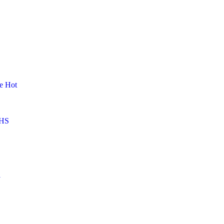
me
Hot
HS
l