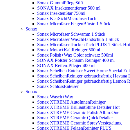
Sonax GummiPflegeStift
SONAX Insektenentferner 500 ml
Sonax InsektenStar 750ml
Sonax KlarSichtMicrofaserTuch
Sonax Microfaser FelgenBürste 1 Stück
Sonax
Sonax Microfaser Schwamm 1 Stück
Sonax Microfaser WaschHandschuh 1 Stück
Sonax MicrofaserTrockenTuch PLUS 1 Stück
Hot
Sonax Motor+KaltReiniger 500ml
Sonax Polish+Wax Color schwarz 500ml
SONAX Polster-Schaum-Reiniger 400 ml
SONAX Reifen-Pfleger 400 ml
Sonax Scheiben Enteiser Sweet Home Special Edit
Sonax ScheibenReiniger gebrauchsfertig Havana 
Sonax ScheibenReiniger gebrauchsfertig Lemon 
Sonax SchlossEnteiser
Sonax
Sonax Wasch+Wax
Sonax XTREME AutoInnenReiniger
Sonax XTREME BrilliantShine Detailer
Hot
Sonax XTREME Ceramic Polish All-in-One
Sonax XTREME Ceramic QuickDetailer
Sonax XTREME Ceramic SprayVersiegelung
Sonax XTREME FelgenReiniger PLUS