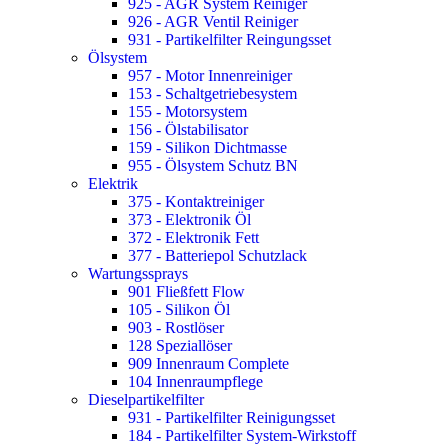
925 - AGR System Reiniger
926 - AGR Ventil Reiniger
931 - Partikelfilter Reingungsset
Ölsystem
957 - Motor Innenreiniger
153 - Schaltgetriebesystem
155 - Motorsystem
156 - Ölstabilisator
159 - Silikon Dichtmasse
955 - Ölsystem Schutz BN
Elektrik
375 - Kontaktreiniger
373 - Elektronik Öl
372 - Elektronik Fett
377 - Batteriepol Schutzlack
Wartungssprays
901 Fließfett Flow
105 - Silikon Öl
903 - Rostlöser
128 Speziallöser
909 Innenraum Complete
104 Innenraumpflege
Dieselpartikelfilter
931 - Partikelfilter Reinigungsset
184 - Partikelfilter System-Wirkstoff