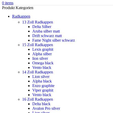
0
items
Produkt Kategorien
Radkappen
13 Zoll Radkappen
Delta Silber
Aruba silber matt
Drift schwarz matt
Fame Night silber schwarz
15 Zoll Radkappen
Lexis graphit
Alpha silber
lion silver
Omega black
Vento black
14 Zoll Radkappen
Lion silver
Alpha black
Enzo graphite
Viper graphit
Vento black
16 Zoll Radkappen
Delta black
Avalon Pro silver
Lion silver