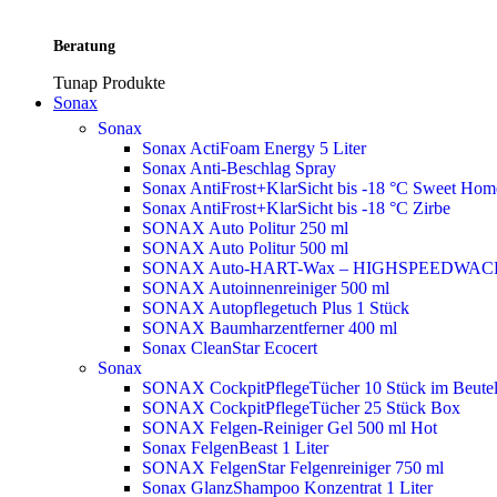
Beratung
Tunap Produkte
Sonax
Sonax
Sonax ActiFoam Energy 5 Liter
Sonax Anti-Beschlag Spray
Sonax AntiFrost+KlarSicht bis -18 °C Sweet Ho
Sonax AntiFrost+KlarSicht bis -18 °C Zirbe
SONAX Auto Politur 250 ml
SONAX Auto Politur 500 ml
SONAX Auto-HART-Wax – HIGHSPEEDWAC
SONAX Autoinnenreiniger 500 ml
SONAX Autopflegetuch Plus 1 Stück
SONAX Baumharzentferner 400 ml
Sonax CleanStar Ecocert
Sonax
SONAX CockpitPflegeTücher 10 Stück im Beute
SONAX CockpitPflegeTücher 25 Stück Box
SONAX Felgen-Reiniger Gel 500 ml
Hot
Sonax FelgenBeast 1 Liter
SONAX FelgenStar Felgenreiniger 750 ml
Sonax GlanzShampoo Konzentrat 1 Liter