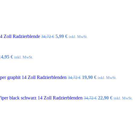
Ursprünglicher
Aktueller
14 Zoll Radzierblende
5,99
€
34,72
€
inkl. MwSt.
Preis
Preis
war:
ist:
34,72 €
5,99 €.
Ursprünglicher
Aktueller
14,95
€
inkl. MwSt.
Preis
Preis
war:
ist:
32,10 €
14,95 €.
Ursprünglicher
Aktueller
er graphit 14 Zoll Radzierblenden
19,90
€
34,72
€
inkl. MwSt.
Preis
Preis
war:
ist:
34,72 €
19,90 €.
Ursprünglicher
Aktueller
per black schwarz 14 Zoll Radzierblenden
22,90
€
34,72
€
inkl. MwSt.
Preis
Preis
war:
ist:
34,72 €
22,90 €.