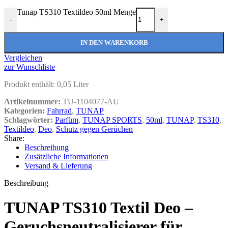
Tunap TS310 Textildeo 50ml Menge
-
+
IN DEN WARENKORB
Vergleichen
zur Wunschliste
Produkt enthält: 0,05
Liter
Artikelnummer:
TU-1104077-AU
Kategorien:
Fahrrad
,
TUNAP
Schlagwörter:
Parfüm
,
TUNAP SPORTS
,
50ml
,
TUNAP
,
TS310
,
Textildeo
,
Deo
,
Schutz gegen Gerüchen
Share:
Beschreibung
Zusätzliche Informationen
Versand & Lieferung
Beschreibung
TUNAP TS310 Textil Deo –
Geruchsneutralisierer für