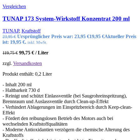
Vergleichen
TUNAP 173 System-Wirkstoff Konzentrat 200 ml
TUNAP
,
Kraftstoff
Ursprünglicher Preis war: 23,95 €
19,95
€
Aktueller Preis
23,95
€
ist: 19,95 €.
inkl. MwSt.
99,75
€
/
Liter
119,75
€
zzgl.
Versandkosten
Produkt enthält: 0,2
Liter
- Inhalt 200 ml
- Haltbarkeit 730 d
- Reinigt und schützt Einlassventile (bei Saugrohreinspritzung),
Brennraum und Auslassventile durch Clean-up-Effekt
- Verhindert Ablagerungen im Einspritzbereich durch Keep-clean-
Effekt
- Fördert den reibungslosen Betrieb des Motors auch bei
wechselnden Kraftstoffqualitäten
- Moderne Antioxidantien verzögern die chemische Alterung des
Kraftstoffs