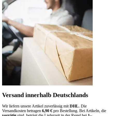
Versand innerhalb Deutschlands
Wir liefern unsere Artikel zuverlässig mit
DHL
. Die
Versandkosten
betragen
6,9
0
€
pro Bestellung
. Bei Artikeln, die
vorrätig
sind, beträgt
die
Lieferzeit
in der Regel bei
1
–