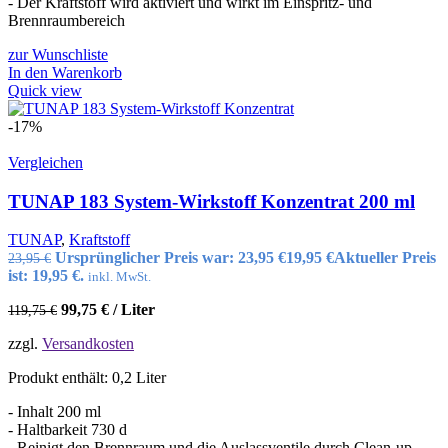
- Der Kraftstoff wird aktiviert und wirkt im Einspritz- und
Brennraumbereich
zur Wunschliste
In den Warenkorb
Quick view
-17%
Vergleichen
TUNAP 183 System-Wirkstoff Konzentrat 200 ml
TUNAP
,
Kraftstoff
Ursprünglicher Preis war: 23,95 €
19,95
€
Aktueller Preis
23,95
€
ist: 19,95 €.
inkl. MwSt.
99,75
€
/
Liter
119,75
€
zzgl.
Versandkosten
Produkt enthält: 0,2
Liter
- Inhalt 200 ml
- Haltbarkeit 730 d
- Reinigt den Brennraum und die Auslassventile durch Clean-up-