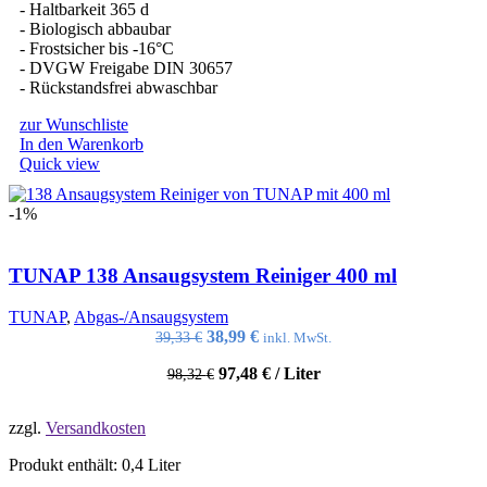
- Haltbarkeit 365 d
- Biologisch abbaubar
- Frostsicher bis -16°C
- DVGW Freigabe DIN 30657
- Rückstandsfrei abwaschbar
zur Wunschliste
In den Warenkorb
Quick view
-1%
TUNAP 138 Ansaugsystem Reiniger 400 ml
TUNAP
,
Abgas-/Ansaugsystem
Ursprünglicher
Aktueller
38,99
€
39,33
€
inkl. MwSt.
Preis
Preis
97,48
€
/
Liter
98,32
war:
€
ist:
39,33 €
38,99 €.
zzgl.
Versandkosten
Produkt enthält: 0,4
Liter