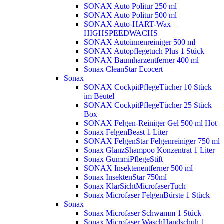
SONAX Auto Politur 250 ml
SONAX Auto Politur 500 ml
SONAX Auto-HART-Wax –
HIGHSPEEDWACHS
SONAX Autoinnenreiniger 500 ml
SONAX Autopflegetuch Plus 1 Stück
SONAX Baumharzentferner 400 ml
Sonax CleanStar Ecocert
Sonax
SONAX CockpitPflegeTücher 10 Stück
im Beutel
SONAX CockpitPflegeTücher 25 Stück
Box
SONAX Felgen-Reiniger Gel 500 ml
Hot
Sonax FelgenBeast 1 Liter
SONAX FelgenStar Felgenreiniger 750 ml
Sonax GlanzShampoo Konzentrat 1 Liter
Sonax GummiPflegeStift
SONAX Insektenentferner 500 ml
Sonax InsektenStar 750ml
Sonax KlarSichtMicrofaserTuch
Sonax Microfaser FelgenBürste 1 Stück
Sonax
Sonax Microfaser Schwamm 1 Stück
Sonax Microfaser WaschHandschuh 1