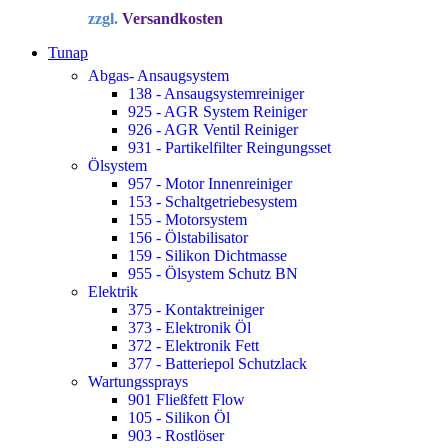
Preis
Preis
zzgl.
Versandkosten
war:
ist:
34,72 €
22,90 €.
Tunap
Abgas- Ansaugsystem
138 - Ansaugsystemreiniger
925 - AGR System Reiniger
926 - AGR Ventil Reiniger
931 - Partikelfilter Reingungsset
Ölsystem
957 - Motor Innenreiniger
153 - Schaltgetriebesystem
155 - Motorsystem
156 - Ölstabilisator
159 - Silikon Dichtmasse
955 - Ölsystem Schutz BN
Elektrik
375 - Kontaktreiniger
373 - Elektronik Öl
372 - Elektronik Fett
377 - Batteriepol Schutzlack
Wartungssprays
901 Fließfett Flow
105 - Silikon Öl
903 - Rostlöser