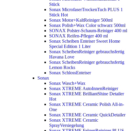
Stück
Sonax MicrofaserTrockenTuch PLUS 1
Stück
Hot
Sonax Motor+KaltReiniger 500ml
Sonax Polish+Wax Color schwarz 500ml
SONAX Polster-Schaum-Reiniger 400 ml
SONAX Reifen-Pfleger 400 ml
Sonax Scheiben Enteiser Sweet Home
Special Edition 1 Liter
Sonax ScheibenReiniger gebrauchsfertig
Havana Love
Sonax ScheibenReiniger gebrauchsfertig
Lemon Rocks
Sonax SchlossEnteiser
Sonax
Sonax Wasch+Wax
Sonax XTREME AutoInnenReiniger
Sonax XTREME BrilliantShine Detailer
Hot
Sonax XTREME Ceramic Polish All-in-
One
Sonax XTREME Ceramic QuickDetailer
Sonax XTREME Ceramic
SprayVersiegelung
Sonax XTREME FelgenReiniger PLUS