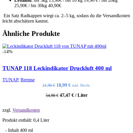
Lettland
: bis 5kg 15,90€ / bis 10 kg 19,90 € / bis 20kg
25,90€ / bis 30kg 40,90€
Ein Satz Radkappen wiegt ca. 2–5 kg, sodass du die Versandkosten
leicht abschätzen kannst.
Ähnliche Produkte
-14%
TUNAP 118 Leckindikator Druckluft 400 ml
TUNAP
,
Bremse
Ursprünglicher
Aktueller
18,99
€
21,96
€
inkl. MwSt.
Preis
Preis
47,47
€
/
Liter
54,90
war:
€
ist:
21,96 €
18,99 €.
zzgl.
Versandkosten
Produkt enthält: 0,4
Liter
- Inhalt 400 ml