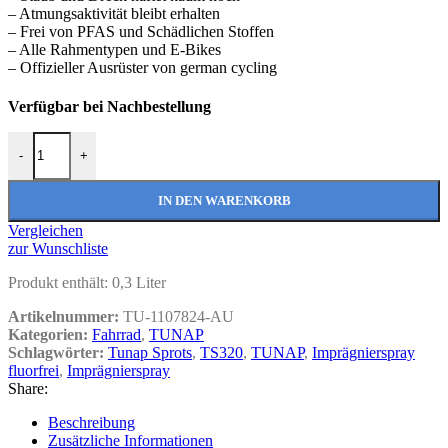
– Atmungsaktivität bleibt erhalten
– Frei von PFAS und Schädlichen Stoffen
– Alle Rahmentypen und E-Bikes
– Offizieller Ausrüster von german cycling
Verfügbar bei Nachbestellung
TUNAP TS320 Imprägnierspray fluorfrei 300ml Menge
-
+
IN DEN WARENKORB
Vergleichen
zur Wunschliste
Produkt enthält: 0,3
Liter
Artikelnummer:
TU-1107824-AU
Kategorien:
Fahrrad
,
TUNAP
Schlagwörter:
Tunap Sprots
,
TS320
,
TUNAP
,
Imprägnierspray
fluorfrei
,
Imprägnierspray
Share:
Beschreibung
Zusätzliche Informationen