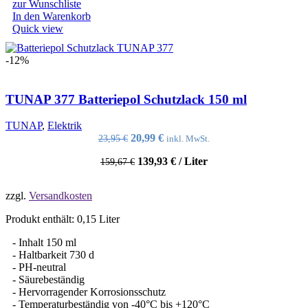
zur Wunschliste
In den Warenkorb
Quick view
-12%
TUNAP 377 Batteriepol Schutzlack 150 ml
TUNAP
,
Elektrik
Ursprünglicher
Aktueller
20,99
€
23,95
€
inkl. MwSt.
Preis
Preis
139,93
€
/
Liter
159,67
war:
€
ist:
23,95 €
20,99 €.
zzgl.
Versandkosten
Produkt enthält: 0,15
Liter
- Inhalt 150 ml
- Haltbarkeit 730 d
- ​PH-neutral
- Säurebeständig
- Hervorragender Korrosionsschutz
- Temperaturbeständig von -40°C bis +120°C