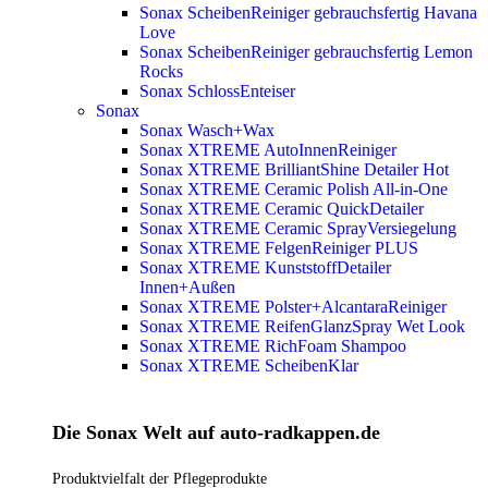
Sonax ScheibenReiniger gebrauchsfertig Havana
Love
Sonax ScheibenReiniger gebrauchsfertig Lemon
Rocks
Sonax SchlossEnteiser
Sonax
Sonax Wasch+Wax
Sonax XTREME AutoInnenReiniger
Sonax XTREME BrilliantShine Detailer
Hot
Sonax XTREME Ceramic Polish All-in-One
Sonax XTREME Ceramic QuickDetailer
Sonax XTREME Ceramic SprayVersiegelung
Sonax XTREME FelgenReiniger PLUS
Sonax XTREME KunststoffDetailer
Innen+Außen
Sonax XTREME Polster+AlcantaraReiniger
Sonax XTREME ReifenGlanzSpray Wet Look
Sonax XTREME RichFoam Shampoo
Sonax XTREME ScheibenKlar
Die Sonax Welt auf auto-radkappen.de
Produktvielfalt der Pflegeprodukte