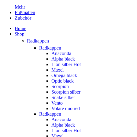
Mehr
Fußmatten
Zubehör
Home
Shop
Radkappen
Radkappen
Anaconda
Alpha black
Lion silber
Hot
Maxel
Omega black
Optic black
Scorpion
Scorpion silber
Snake silber
Vento
Volare duo red
Radkappen
Anaconda
Alpha black
Lion silber
Hot
Maxel