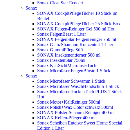
Sonax CleanStar Ecocert
Sonax
SONAX CockpitPflegeTücher 10 Stück im
Beutel
SONAX CockpitPflegeTücher 25 Stück Box
SONAX Felgen-Reiniger Gel 500 ml
Hot
Sonax FelgenBeast 1 Liter
SONAX FelgenStar Felgenreiniger 750 ml
Sonax GlanzShampoo Konzentrat 1 Liter
Sonax GummiPflegeStift
SONAX Insektenentferner 500 ml
Sonax InsektenStar 750ml
Sonax KlarSichtMicrofaserTuch
Sonax Microfaser FelgenBürste 1 Stück
Sonax
Sonax Microfaser Schwamm 1 Stück
Sonax Microfaser WaschHandschuh 1 Stück
Sonax MicrofaserTrockenTuch PLUS 1 Stück
Hot
Sonax Motor+KaltReiniger 500ml
Sonax Polish+Wax Color schwarz 500ml
SONAX Polster-Schaum-Reiniger 400 ml
SONAX Reifen-Pfleger 400 ml
Sonax Scheiben Enteiser Sweet Home Special
Edition 1 Liter