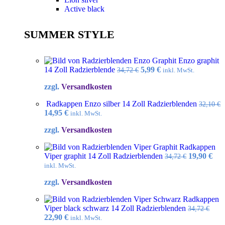
Active black
SUMMER STYLE
Enzo graphit
Ursprünglicher
Aktueller
14 Zoll Radzierblende
5,99
€
34,72
€
inkl. MwSt.
Preis
Preis
zzgl.
Versandkosten
war:
ist:
34,72 €
5,99 €.
Radkappen Enzo silber 14 Zoll Radzierblenden
32,10
€
Ursprünglicher
Aktueller
14,95
€
inkl. MwSt.
Preis
Preis
zzgl.
Versandkosten
war:
ist:
32,10 €
14,95 €.
Radkappen
Ursprüngl
Akt
Viper graphit 14 Zoll Radzierblenden
19,90
€
34,72
€
Preis
Pre
inkl. MwSt.
war:
ist:
zzgl.
Versandkosten
34,72 €
19,9
Radkappen
Viper black schwarz 14 Zoll Radzierblenden
34,72
€
Ursprünglicher
Aktueller
22,90
€
inkl. MwSt.