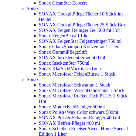
Sonax CleanStar Ecocert
Sonax
SONAX CockpitPflegeTücher 10 Stück im
Beutel
SONAX CockpitPflegeTücher 25 Stück Box
SONAX Felgen-Reiniger Gel 500 ml
Hot
Sonax FelgenBeast 1 Liter
SONAX FelgenStar Felgenreiniger 750 ml
Sonax GlanzShampoo Konzentrat 1 Liter
Sonax GummiPflegeStift
SONAX Insektenentferner 500 ml
Sonax InsektenStar 750ml
Sonax KlarSichtMicrofaserTuch
Sonax Microfaser FelgenBürste 1 Stück
Sonax
Sonax Microfaser Schwamm 1 Stück
Sonax Microfaser WaschHandschuh 1 Stück
Sonax MicrofaserTrockenTuch PLUS 1 Stück
Hot
Sonax Motor+KaltReiniger 500ml
Sonax Polish+Wax Color schwarz 500ml
SONAX Polster-Schaum-Reiniger 400 ml
SONAX Reifen-Pfleger 400 ml
Sonax Scheiben Enteiser Sweet Home Special
Edition 1 Liter