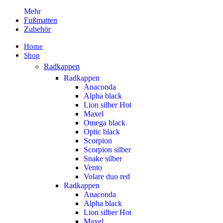
Mehr
Fußmatten
Zubehör
Home
Shop
Radkappen
Radkappen
Anaconda
Alpha black
Lion silber
Hot
Maxel
Omega black
Optic black
Scorpion
Scorpion silber
Snake silber
Vento
Volare duo red
Radkappen
Anaconda
Alpha black
Lion silber
Hot
Maxel