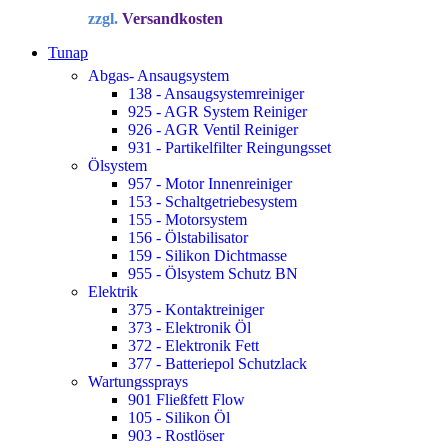
Preis
Preis
zzgl.
Versandkosten
war:
ist:
34,72 €
22,90 €.
Tunap
Abgas- Ansaugsystem
138 - Ansaugsystemreiniger
925 - AGR System Reiniger
926 - AGR Ventil Reiniger
931 - Partikelfilter Reingungsset
Ölsystem
957 - Motor Innenreiniger
153 - Schaltgetriebesystem
155 - Motorsystem
156 - Ölstabilisator
159 - Silikon Dichtmasse
955 - Ölsystem Schutz BN
Elektrik
375 - Kontaktreiniger
373 - Elektronik Öl
372 - Elektronik Fett
377 - Batteriepol Schutzlack
Wartungssprays
901 Fließfett Flow
105 - Silikon Öl
903 - Rostlöser