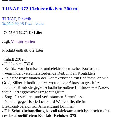
TUNAP 372 Elektronik-Fett 200 ml
TUNAP
,
Elektrik
Ursprünglicher
Aktueller
29,95
€
34,95
€
inkl. MwSt.
Preis
Preis
149,75
€
/
Liter
174,75
€
war:
ist:
34,95 €
29,95 €.
zzgl.
Versandkosten
Produkt enthält: 0,2
Liter
- Inhalt 200 ml
- Haltbarkeit 730 d
- ​Schützt vor chemischer und elektrochemischer Korrosion
- Vermindert verschleißfördernde Reibung an Kontakten
- Feinstbeschichtungen der Kontaktflächen mit Edelmetallen wie
Gold, Silber, Rhodium usw. werden vor Abrasion geschützt
- Dichtet Kontakte gegen schädliche äußere Einflüsse wie Nässe,
Staub und aggressive Umgebungsluft
- Sorgt für sicheren und verlustarmen Stromfluss
- Neutral gegen Isolierlacke und Werkstoffe, die im
Elektronikbereich zur Anwendung kommen
-
Die Schutzbehandlung ist voll wirksam auch bei noch nicht
restlos abgelüftetem Kontakt Reiniger 375