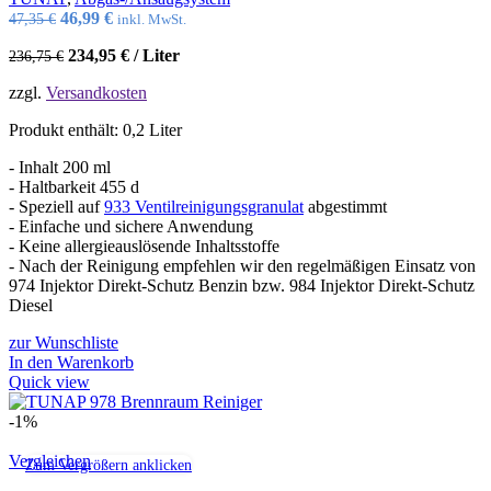
Ursprünglicher
Aktueller
46,99
€
47,35
€
inkl. MwSt.
Preis
Preis
234,95
€
/
Liter
236,75
€
war:
ist:
47,35 €
46,99 €.
zzgl.
Versandkosten
Produkt enthält: 0,2
Liter
- Inhalt 200 ml
- Haltbarkeit 455 d
- Speziell auf
933 Ventilreinigungsgranulat
abgestimmt
- Einfache und sichere Anwendung
- Keine allergieauslösende Inhaltsstoffe
- Nach der Reinigung empfehlen wir den regelmäßigen Einsatz von
974 Injektor Direkt-Schutz Benzin bzw. 984 Injektor Direkt-Schutz
Diesel
zur Wunschliste
In den Warenkorb
Quick view
-1%
Vergleichen
Zum Vergrößern anklicken