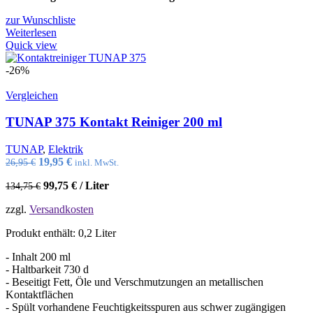
zur Wunschliste
Weiterlesen
Quick view
-26%
Vergleichen
TUNAP 375 Kontakt Reiniger 200 ml
TUNAP
,
Elektrik
Ursprünglicher
Aktueller
19,95
€
26,95
€
inkl. MwSt.
Preis
Preis
99,75
€
/
Liter
134,75
€
war:
ist:
26,95 €
19,95 €.
zzgl.
Versandkosten
Produkt enthält: 0,2
Liter
- Inhalt 200 ml
- Haltbarkeit 730 d
- Beseitigt Fett, Öle und Verschmutzungen an metallischen
Kontaktflächen
- Spült vorhandene Feuchtigkeitsspuren aus schwer zugängigen