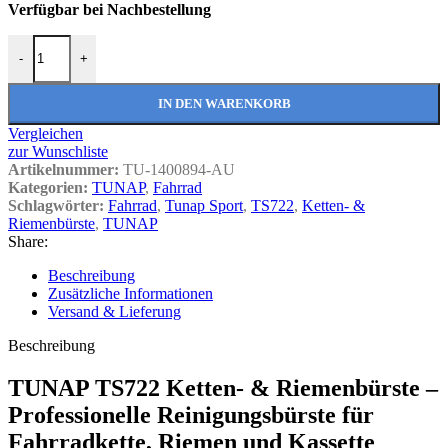
Verfügbar bei Nachbestellung
Tunap TS722 Ketten- und Riemenbürste Menge
-
+
IN DEN WARENKORB
Vergleichen
zur Wunschliste
Artikelnummer:
TU-1400894-AU
Kategorien:
TUNAP
,
Fahrrad
Schlagwörter:
Fahrrad
,
Tunap Sport
,
TS722
,
Ketten- &
Riemenbürste
,
TUNAP
Share:
Beschreibung
Zusätzliche Informationen
Versand & Lieferung
Beschreibung
TUNAP TS722 Ketten- & Riemenbürste –
Professionelle Reinigungsbürste für
Fahrradkette, Riemen und Kassette