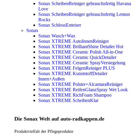
Sonax ScheibenReiniger gebrauchsfertig Havana
Love
Sonax ScheibenReiniger gebrauchsfertig Lemon
Rocks
Sonax SchlossEnteiser
Sonax
Sonax Wasch+Wax
Sonax XTREME AutoInnenReiniger
Sonax XTREME BrilliantShine Detailer
Hot
Sonax XTREME Ceramic Polish All-in-One
Sonax XTREME Ceramic QuickDetailer
Sonax XTREME Ceramic SprayVersiegelung
Sonax XTREME FelgenReiniger PLUS
Sonax XTREME KunststoffDetailer
Innen+Außen
Sonax XTREME Polster+AlcantaraReiniger
Sonax XTREME ReifenGlanzSpray Wet Look
Sonax XTREME RichFoam Shampoo
Sonax XTREME ScheibenKlar
Die Sonax Welt auf auto-radkappen.de
Produktvielfalt der Pflegeprodukte