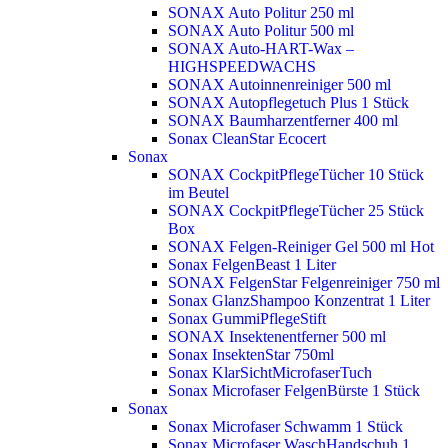
SONAX Auto Politur 250 ml
SONAX Auto Politur 500 ml
SONAX Auto-HART-Wax –
HIGHSPEEDWACHS
SONAX Autoinnenreiniger 500 ml
SONAX Autopflegetuch Plus 1 Stück
SONAX Baumharzentferner 400 ml
Sonax CleanStar Ecocert
Sonax
SONAX CockpitPflegeTücher 10 Stück
im Beutel
SONAX CockpitPflegeTücher 25 Stück
Box
SONAX Felgen-Reiniger Gel 500 ml
Hot
Sonax FelgenBeast 1 Liter
SONAX FelgenStar Felgenreiniger 750 ml
Sonax GlanzShampoo Konzentrat 1 Liter
Sonax GummiPflegeStift
SONAX Insektenentferner 500 ml
Sonax InsektenStar 750ml
Sonax KlarSichtMicrofaserTuch
Sonax Microfaser FelgenBürste 1 Stück
Sonax
Sonax Microfaser Schwamm 1 Stück
Sonax Microfaser WaschHandschuh 1