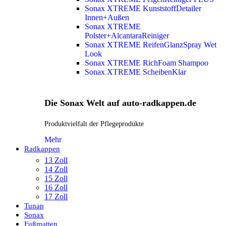
Sonax XTREME KunststoffDetailer
Innen+Außen
Sonax XTREME
Polster+AlcantaraReiniger
Sonax XTREME ReifenGlanzSpray Wet
Look
Sonax XTREME RichFoam Shampoo
Sonax XTREME ScheibenKlar
Die Sonax Welt auf auto-radkappen.de
Produktvielfalt der Pflegeprodukte
Mehr
Radkappen
13 Zoll
14 Zoll
15 Zoll
16 Zoll
17 Zoll
Tunap
Sonax
Fußmatten