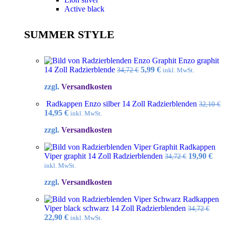
Active black
SUMMER STYLE
Enzo graphit
Ursprünglicher
Aktueller
14 Zoll Radzierblende
5,99
€
34,72
€
inkl. MwSt.
Preis
Preis
zzgl.
Versandkosten
war:
ist:
34,72 €
5,99 €.
Radkappen Enzo silber 14 Zoll Radzierblenden
32,10
€
Ursprünglicher
Aktueller
14,95
€
inkl. MwSt.
Preis
Preis
zzgl.
Versandkosten
war:
ist:
32,10 €
14,95 €.
Radkappen
Ursprüngl
Akt
Viper graphit 14 Zoll Radzierblenden
19,90
€
34,72
€
Preis
Pre
inkl. MwSt.
war:
ist:
zzgl.
Versandkosten
34,72 €
19,9
Radkappen
Viper black schwarz 14 Zoll Radzierblenden
34,72
€
Ursprünglicher
Aktueller
22,90
€
inkl. MwSt.