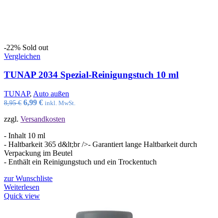
-22%
Sold out
Vergleichen
TUNAP 2034 Spezial-Reinigungstuch 10 ml
TUNAP
,
Auto außen
Ursprünglicher
Aktueller
6,99
€
8,95
€
inkl. MwSt.
Preis
Preis
zzgl.
Versandkosten
war:
ist:
8,95 €
6,99 €.
- Inhalt 10 ml
- Haltbarkeit 365 d&lt;br />
- Garantiert lange Haltbarkeit durch
Verpackung im Beutel
- Enthält ein Reinigungstuch und ein Trockentuch
zur Wunschliste
Weiterlesen
Quick view