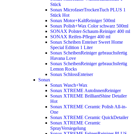
Stück
Sonax MicrofaserTrockenTuch PLUS 1
Stück
Hot
Sonax Motor+KaltReiniger 500ml
Sonax Polish+Wax Color schwarz 500ml
SONAX Polster-Schaum-Reiniger 400 ml
SONAX Reifen-Pfleger 400 ml
Sonax Scheiben Enteiser Sweet Home
Special Edition 1 Liter
Sonax ScheibenReiniger gebrauchsfertig
Havana Love
Sonax ScheibenReiniger gebrauchsfertig
Lemon Rocks
Sonax SchlossEnteiser
Sonax
Sonax Wasch+Wax
Sonax XTREME AutoInnenReiniger
Sonax XTREME BrilliantShine Detailer
Hot
Sonax XTREME Ceramic Polish All-in-
One
Sonax XTREME Ceramic QuickDetailer
Sonax XTREME Ceramic
SprayVersiegelung
Sonax XTREME FelgenReiniger PLUS