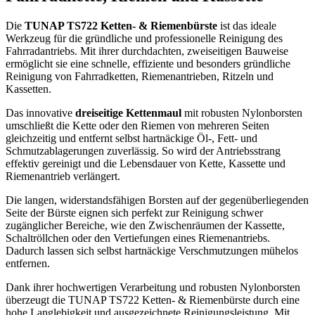
Die
TUNAP TS722 Ketten- & Riemenbürste
ist das ideale
Werkzeug für die gründliche und professionelle Reinigung des
Fahrradantriebs. Mit ihrer durchdachten, zweiseitigen Bauweise
ermöglicht sie eine schnelle, effiziente und besonders gründliche
Reinigung von Fahrradketten, Riemenantrieben, Ritzeln und
Kassetten.
Das innovative
dreiseitige Kettenmaul
mit robusten Nylonborsten
umschließt die Kette oder den Riemen von mehreren Seiten
gleichzeitig und entfernt selbst hartnäckige Öl-, Fett- und
Schmutzablagerungen zuverlässig. So wird der Antriebsstrang
effektiv gereinigt und die Lebensdauer von Kette, Kassette und
Riemenantrieb verlängert.
Die langen, widerstandsfähigen Borsten auf der gegenüberliegenden
Seite der Bürste eignen sich perfekt zur Reinigung schwer
zugänglicher Bereiche, wie den Zwischenräumen der Kassette,
Schaltröllchen oder den Vertiefungen eines Riemenantriebs.
Dadurch lassen sich selbst hartnäckige Verschmutzungen mühelos
entfernen.
Dank ihrer hochwertigen Verarbeitung und robusten Nylonborsten
überzeugt die TUNAP TS722 Ketten- & Riemenbürste durch eine
hohe Langlebigkeit und ausgezeichnete Reinigungsleistung. Mit