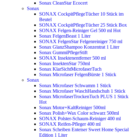
Sonax CleanStar Ecocert
Sonax
SONAX CockpitPflegeTücher 10 Stück im
Beutel
SONAX CockpitPflegeTücher 25 Stück Box
SONAX Felgen-Reiniger Gel 500 ml
Hot
Sonax FelgenBeast 1 Liter
SONAX FelgenStar Felgenreiniger 750 ml
Sonax GlanzShampoo Konzentrat 1 Liter
Sonax GummiPflegeStift
SONAX Insektenentferner 500 ml
Sonax InsektenStar 750ml
Sonax KlarSichtMicrofaserTuch
Sonax Microfaser FelgenBürste 1 Stück
Sonax
Sonax Microfaser Schwamm 1 Stück
Sonax Microfaser WaschHandschuh 1 Stück
Sonax MicrofaserTrockenTuch PLUS 1 Stück
Hot
Sonax Motor+KaltReiniger 500ml
Sonax Polish+Wax Color schwarz 500ml
SONAX Polster-Schaum-Reiniger 400 ml
SONAX Reifen-Pfleger 400 ml
Sonax Scheiben Enteiser Sweet Home Special
Edition 1 Liter