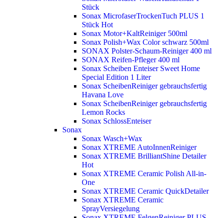
Stück
Sonax MicrofaserTrockenTuch PLUS 1
Stück
Hot
Sonax Motor+KaltReiniger 500ml
Sonax Polish+Wax Color schwarz 500ml
SONAX Polster-Schaum-Reiniger 400 ml
SONAX Reifen-Pfleger 400 ml
Sonax Scheiben Enteiser Sweet Home
Special Edition 1 Liter
Sonax ScheibenReiniger gebrauchsfertig
Havana Love
Sonax ScheibenReiniger gebrauchsfertig
Lemon Rocks
Sonax SchlossEnteiser
Sonax
Sonax Wasch+Wax
Sonax XTREME AutoInnenReiniger
Sonax XTREME BrilliantShine Detailer
Hot
Sonax XTREME Ceramic Polish All-in-
One
Sonax XTREME Ceramic QuickDetailer
Sonax XTREME Ceramic
SprayVersiegelung
Sonax XTREME FelgenReiniger PLUS