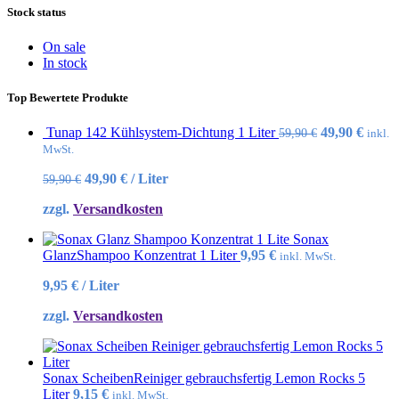
Stock status
On sale
In stock
Top Bewertete Produkte
Ursprünglic
Aktue
Tunap 142 Kühlsystem-Dichtung 1 Liter
49,90
€
59,90
€
inkl.
Preis
Preis
MwSt.
war:
ist:
49,90
€
/
Liter
59,90
€
59,90 €
49,90 
zzgl.
Versandkosten
Sonax
GlanzShampoo Konzentrat 1 Liter
9,95
€
inkl. MwSt.
9,95
€
/
Liter
zzgl.
Versandkosten
Sonax ScheibenReiniger gebrauchsfertig Lemon Rocks 5
Liter
9,15
€
inkl. MwSt.