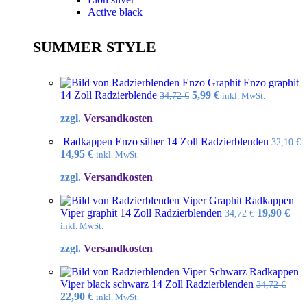
Active black
SUMMER STYLE
Enzo graphit
Ursprünglicher
Aktueller
14 Zoll Radzierblende
5,99
€
34,72
€
inkl. MwSt.
Preis
Preis
zzgl.
Versandkosten
war:
ist:
34,72 €
5,99 €.
Radkappen Enzo silber 14 Zoll Radzierblenden
32,10
€
Ursprünglicher
Aktueller
14,95
€
inkl. MwSt.
Preis
Preis
zzgl.
Versandkosten
war:
ist:
32,10 €
14,95 €.
Radkappen
Ursprüngl
Akt
Viper graphit 14 Zoll Radzierblenden
19,90
€
34,72
€
Preis
Pre
inkl. MwSt.
war:
ist:
zzgl.
Versandkosten
34,72 €
19,9
Radkappen
Viper black schwarz 14 Zoll Radzierblenden
34,72
€
Ursprünglicher
Aktueller
22,90
€
inkl. MwSt.