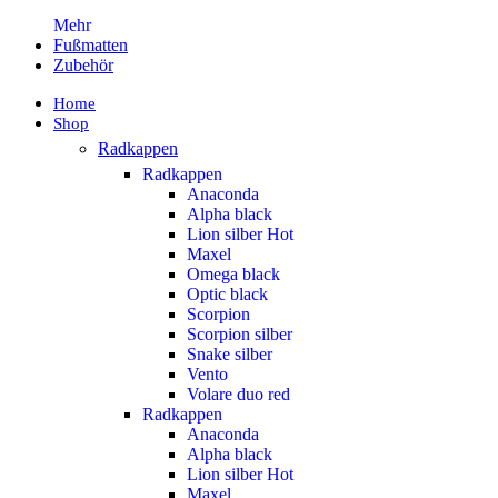
Mehr
Fußmatten
Zubehör
Home
Shop
Radkappen
Radkappen
Anaconda
Alpha black
Lion silber
Hot
Maxel
Omega black
Optic black
Scorpion
Scorpion silber
Snake silber
Vento
Volare duo red
Radkappen
Anaconda
Alpha black
Lion silber
Hot
Maxel