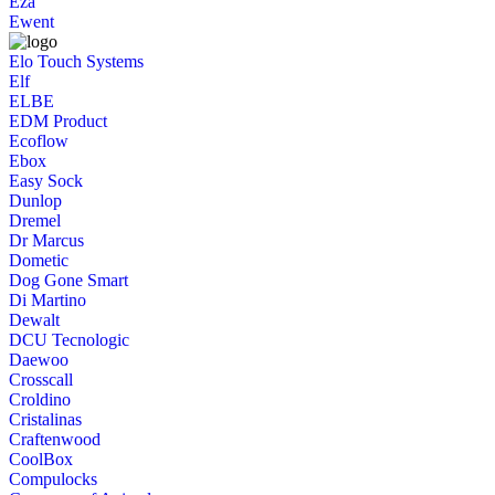
Eza
Ewent
Elo Touch Systems
Elf
ELBE
EDM Product
Ecoflow
Ebox
Easy Sock
Dunlop
Dremel
Dr Marcus
Dometic
Dog Gone Smart
Di Martino
Dewalt
DCU Tecnologic
Daewoo
Crosscall
Croldino
Cristalinas
Craftenwood
CoolBox
Compulocks