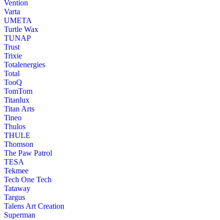
Vention
Varta
UMETA
Turtle Wax
TUNAP
Trust
Trixie
Totalenergies
Total
TooQ
TomTom
Titanlux
Titan Arts
Tineo
Thulos
THULE
Thomson
The Paw Patrol
TESA
Tekmee
Tech One Tech
Tataway
Targus
Talens Art Creation
Superman