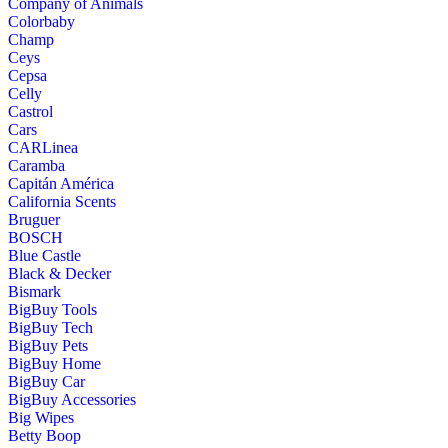
Company of Animals
Colorbaby
Champ
Ceys
Cepsa
Celly
Castrol
Cars
CARLinea
Caramba
Capitán América
California Scents
Bruguer
BOSCH
Blue Castle
Black & Decker
Bismark
BigBuy Tools
BigBuy Tech
BigBuy Pets
BigBuy Home
BigBuy Car
BigBuy Accessories
Big Wipes
Betty Boop