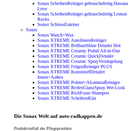
Sonax ScheibenReiniger gebrauchsfertig Havana
Love
Sonax ScheibenReiniger gebrauchsfertig Lemon
Rocks
Sonax SchlossEnteiser
Sonax
Sonax Wasch+Wax
Sonax XTREME AutoInnenReiniger
Sonax XTREME BrilliantShine Detailer
Hot
Sonax XTREME Ceramic Polish All-in-One
Sonax XTREME Ceramic QuickDetailer
Sonax XTREME Ceramic SprayVersiegelung
Sonax XTREME FelgenReiniger PLUS
Sonax XTREME KunststoffDetailer
Innen+Außen
Sonax XTREME Polster+AlcantaraReiniger
Sonax XTREME ReifenGlanzSpray Wet Look
Sonax XTREME RichFoam Shampoo
Sonax XTREME ScheibenKlar
Die Sonax Welt auf auto-radkappen.de
Produktvielfalt der Pflegeprodukte