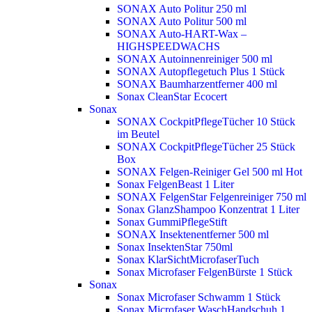
SONAX Auto Politur 250 ml
SONAX Auto Politur 500 ml
SONAX Auto-HART-Wax –
HIGHSPEEDWACHS
SONAX Autoinnenreiniger 500 ml
SONAX Autopflegetuch Plus 1 Stück
SONAX Baumharzentferner 400 ml
Sonax CleanStar Ecocert
Sonax
SONAX CockpitPflegeTücher 10 Stück
im Beutel
SONAX CockpitPflegeTücher 25 Stück
Box
SONAX Felgen-Reiniger Gel 500 ml
Hot
Sonax FelgenBeast 1 Liter
SONAX FelgenStar Felgenreiniger 750 ml
Sonax GlanzShampoo Konzentrat 1 Liter
Sonax GummiPflegeStift
SONAX Insektenentferner 500 ml
Sonax InsektenStar 750ml
Sonax KlarSichtMicrofaserTuch
Sonax Microfaser FelgenBürste 1 Stück
Sonax
Sonax Microfaser Schwamm 1 Stück
Sonax Microfaser WaschHandschuh 1