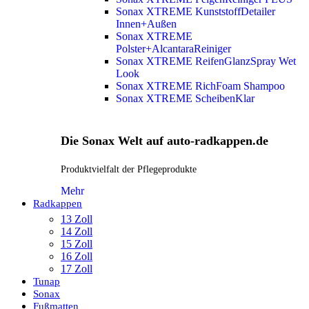
Sonax XTREME KunststoffDetailer
Innen+Außen
Sonax XTREME
Polster+AlcantaraReiniger
Sonax XTREME ReifenGlanzSpray Wet
Look
Sonax XTREME RichFoam Shampoo
Sonax XTREME ScheibenKlar
Die Sonax Welt auf auto-radkappen.de
Produktvielfalt der Pflegeprodukte
Mehr
Radkappen
13 Zoll
14 Zoll
15 Zoll
16 Zoll
17 Zoll
Tunap
Sonax
Fußmatten