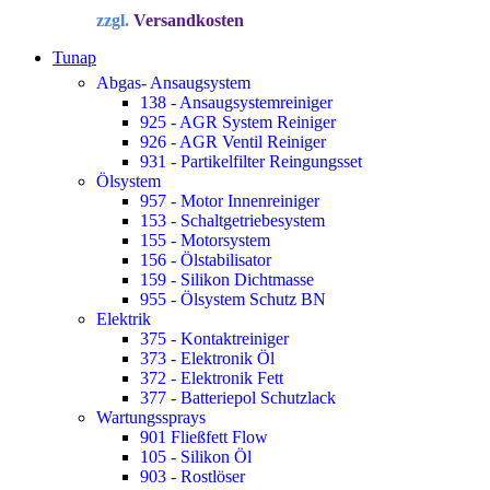
Preis
Preis
zzgl.
Versandkosten
war:
ist:
34,72 €
22,90 €.
Tunap
Abgas- Ansaugsystem
138 - Ansaugsystemreiniger
925 - AGR System Reiniger
926 - AGR Ventil Reiniger
931 - Partikelfilter Reingungsset
Ölsystem
957 - Motor Innenreiniger
153 - Schaltgetriebesystem
155 - Motorsystem
156 - Ölstabilisator
159 - Silikon Dichtmasse
955 - Ölsystem Schutz BN
Elektrik
375 - Kontaktreiniger
373 - Elektronik Öl
372 - Elektronik Fett
377 - Batteriepol Schutzlack
Wartungssprays
901 Fließfett Flow
105 - Silikon Öl
903 - Rostlöser