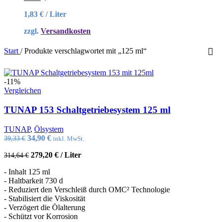
1,83
€
/
Liter
zzgl.
Versandkosten
Start
/
Produkte verschlagwortet mit „125 ml“
-11%
Vergleichen
TUNAP 153 Schaltgetriebesystem 125 ml
TUNAP
,
Ölsystem
Ursprünglicher
Aktueller
34,90
€
39,33
€
inkl. MwSt.
Preis
Preis
279,20
€
/
Liter
314,64
€
war:
ist:
39,33 €
34,90 €.
- Inhalt 125 ml
- Haltbarkeit 730 d
- Reduziert den Verschleiß durch OMC² Technologie
- Stabilisiert die Viskosität
- Verzögert die Ölalterung
- Schützt vor Korrosion