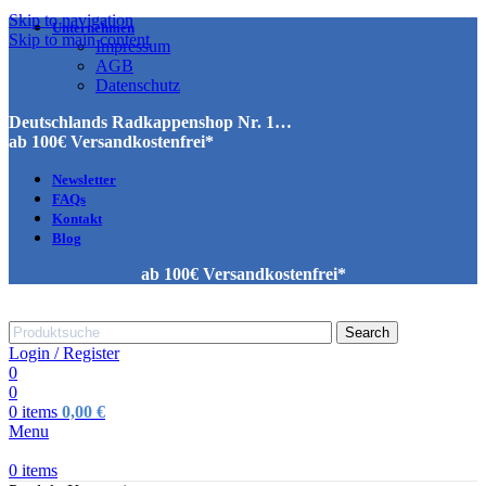
Skip to navigation
Unternehmen
Skip to main content
Impressum
AGB
Datenschutz
Deutschlands Radkappenshop Nr. 1…
ab 100€ Versandkostenfrei*
Newsletter
FAQs
Kontakt
Blog
ab 100€ Versandkostenfrei*
Search
Login / Register
0
0
0
items
0,00
€
Menu
0
items