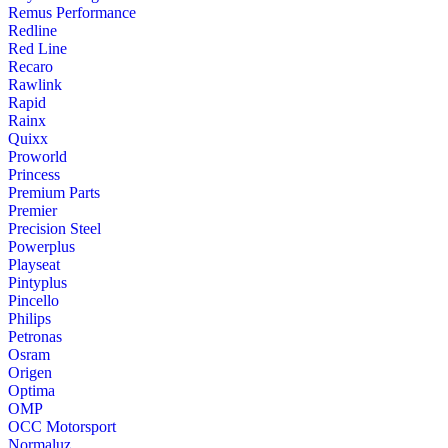
Remus Performance
Redline
Red Line
Recaro
Rawlink
Rapid
Rainx
Quixx
Proworld
Princess
Premium Parts
Premier
Precision Steel
Powerplus
Playseat
Pintyplus
Pincello
Philips
Petronas
Osram
Origen
Optima
OMP
OCC Motorsport
Normaluz