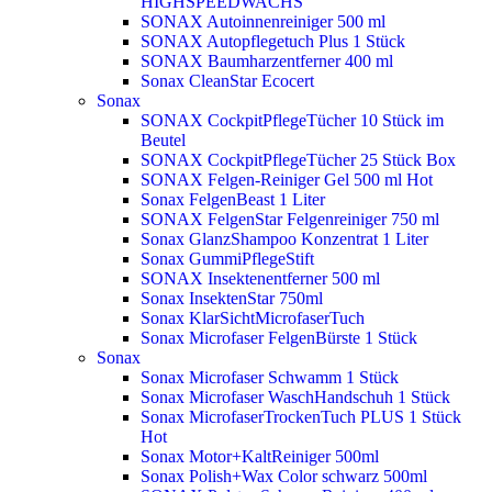
HIGHSPEEDWACHS
SONAX Autoinnenreiniger 500 ml
SONAX Autopflegetuch Plus 1 Stück
SONAX Baumharzentferner 400 ml
Sonax CleanStar Ecocert
Sonax
SONAX CockpitPflegeTücher 10 Stück im
Beutel
SONAX CockpitPflegeTücher 25 Stück Box
SONAX Felgen-Reiniger Gel 500 ml
Hot
Sonax FelgenBeast 1 Liter
SONAX FelgenStar Felgenreiniger 750 ml
Sonax GlanzShampoo Konzentrat 1 Liter
Sonax GummiPflegeStift
SONAX Insektenentferner 500 ml
Sonax InsektenStar 750ml
Sonax KlarSichtMicrofaserTuch
Sonax Microfaser FelgenBürste 1 Stück
Sonax
Sonax Microfaser Schwamm 1 Stück
Sonax Microfaser WaschHandschuh 1 Stück
Sonax MicrofaserTrockenTuch PLUS 1 Stück
Hot
Sonax Motor+KaltReiniger 500ml
Sonax Polish+Wax Color schwarz 500ml