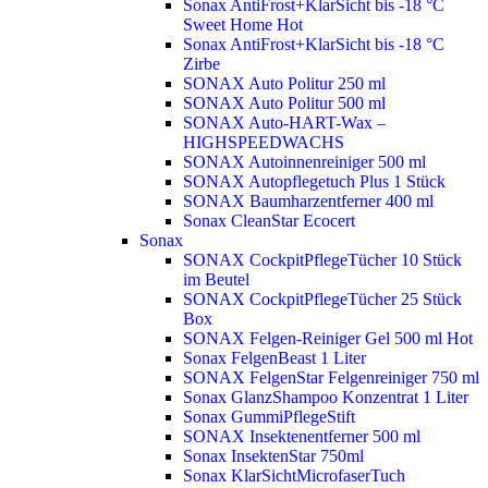
Sonax AntiFrost+KlarSicht bis -18 °C
Sweet Home
Hot
Sonax AntiFrost+KlarSicht bis -18 °C
Zirbe
SONAX Auto Politur 250 ml
SONAX Auto Politur 500 ml
SONAX Auto-HART-Wax –
HIGHSPEEDWACHS
SONAX Autoinnenreiniger 500 ml
SONAX Autopflegetuch Plus 1 Stück
SONAX Baumharzentferner 400 ml
Sonax CleanStar Ecocert
Sonax
SONAX CockpitPflegeTücher 10 Stück
im Beutel
SONAX CockpitPflegeTücher 25 Stück
Box
SONAX Felgen-Reiniger Gel 500 ml
Hot
Sonax FelgenBeast 1 Liter
SONAX FelgenStar Felgenreiniger 750 ml
Sonax GlanzShampoo Konzentrat 1 Liter
Sonax GummiPflegeStift
SONAX Insektenentferner 500 ml
Sonax InsektenStar 750ml
Sonax KlarSichtMicrofaserTuch