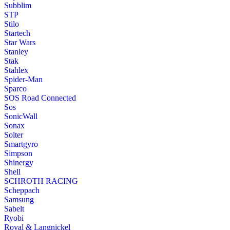
Subblim
STP
Stilo
Startech
Star Wars
Stanley
Stak
Stahlex
Spider-Man
Sparco
SOS Road Connected
Sos
SonicWall
Sonax
Solter
Smartgyro
Simpson
Shinergy
Shell
SCHROTH RACING
Scheppach
Samsung
Sabelt
Ryobi
Royal & Langnickel