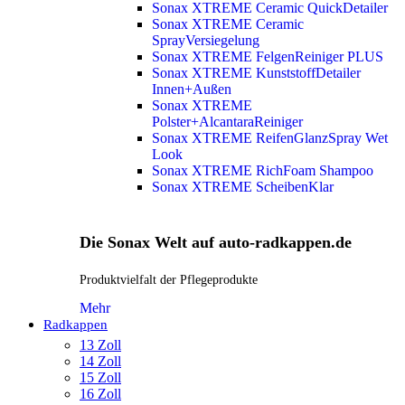
Sonax XTREME Ceramic QuickDetailer
Sonax XTREME Ceramic
SprayVersiegelung
Sonax XTREME FelgenReiniger PLUS
Sonax XTREME KunststoffDetailer
Innen+Außen
Sonax XTREME
Polster+AlcantaraReiniger
Sonax XTREME ReifenGlanzSpray Wet
Look
Sonax XTREME RichFoam Shampoo
Sonax XTREME ScheibenKlar
Die Sonax Welt auf auto-radkappen.de
Produktvielfalt der Pflegeprodukte
Mehr
Radkappen
13 Zoll
14 Zoll
15 Zoll
16 Zoll