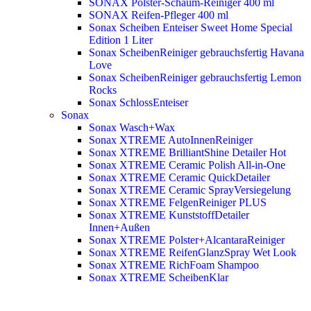
SONAX Polster-Schaum-Reiniger 400 ml
SONAX Reifen-Pfleger 400 ml
Sonax Scheiben Enteiser Sweet Home Special
Edition 1 Liter
Sonax ScheibenReiniger gebrauchsfertig Havana
Love
Sonax ScheibenReiniger gebrauchsfertig Lemon
Rocks
Sonax SchlossEnteiser
Sonax
Sonax Wasch+Wax
Sonax XTREME AutoInnenReiniger
Sonax XTREME BrilliantShine Detailer
Hot
Sonax XTREME Ceramic Polish All-in-One
Sonax XTREME Ceramic QuickDetailer
Sonax XTREME Ceramic SprayVersiegelung
Sonax XTREME FelgenReiniger PLUS
Sonax XTREME KunststoffDetailer
Innen+Außen
Sonax XTREME Polster+AlcantaraReiniger
Sonax XTREME ReifenGlanzSpray Wet Look
Sonax XTREME RichFoam Shampoo
Sonax XTREME ScheibenKlar