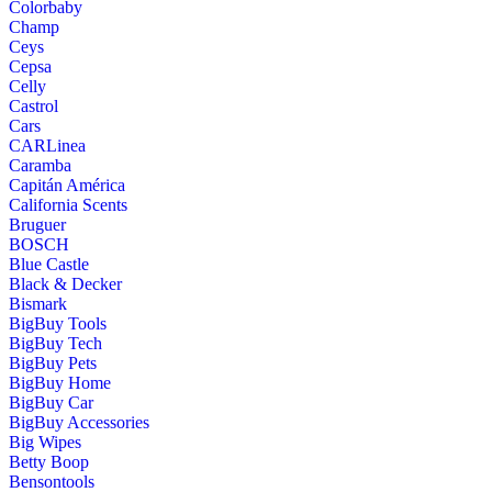
Colorbaby
Champ
Ceys
Cepsa
Celly
Castrol
Cars
CARLinea
Caramba
Capitán América
California Scents
Bruguer
BOSCH
Blue Castle
Black & Decker
Bismark
BigBuy Tools
BigBuy Tech
BigBuy Pets
BigBuy Home
BigBuy Car
BigBuy Accessories
Big Wipes
Betty Boop
Bensontools