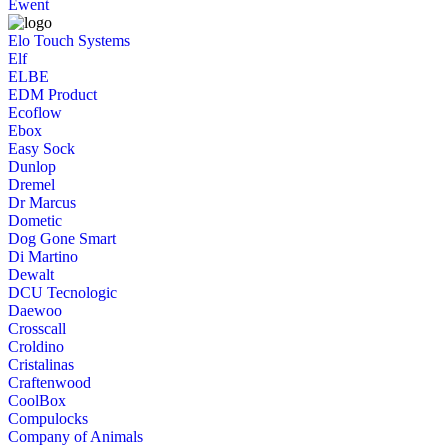
Ewent
Elo Touch Systems
Elf
ELBE
EDM Product
Ecoflow
Ebox
Easy Sock
Dunlop
Dremel
Dr Marcus
Dometic
Dog Gone Smart
Di Martino
Dewalt
DCU Tecnologic
Daewoo
Crosscall
Croldino
Cristalinas
Craftenwood
CoolBox
Compulocks
Company of Animals