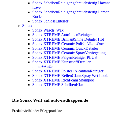
Sonax ScheibenReiniger gebrauchsfertig Havana
Love
Sonax ScheibenReiniger gebrauchsfertig Lemon
Rocks
Sonax SchlossEnteiser
Sonax
Sonax Wasch+Wax
Sonax XTREME AutoInnenReiniger
Sonax XTREME BrilliantShine Detailer
Hot
Sonax XTREME Ceramic Polish All-in-One
Sonax XTREME Ceramic QuickDetailer
Sonax XTREME Ceramic SprayVersiegelung
Sonax XTREME FelgenReiniger PLUS
Sonax XTREME KunststoffDetailer
Innen+Außen
Sonax XTREME Polster+AlcantaraReiniger
Sonax XTREME ReifenGlanzSpray Wet Look
Sonax XTREME RichFoam Shampoo
Sonax XTREME ScheibenKlar
Die Sonax Welt auf auto-radkappen.de
Produktvielfalt der Pflegeprodukte