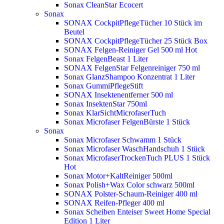
Sonax CleanStar Ecocert
Sonax
SONAX CockpitPflegeTücher 10 Stück im
Beutel
SONAX CockpitPflegeTücher 25 Stück Box
SONAX Felgen-Reiniger Gel 500 ml
Hot
Sonax FelgenBeast 1 Liter
SONAX FelgenStar Felgenreiniger 750 ml
Sonax GlanzShampoo Konzentrat 1 Liter
Sonax GummiPflegeStift
SONAX Insektenentferner 500 ml
Sonax InsektenStar 750ml
Sonax KlarSichtMicrofaserTuch
Sonax Microfaser FelgenBürste 1 Stück
Sonax
Sonax Microfaser Schwamm 1 Stück
Sonax Microfaser WaschHandschuh 1 Stück
Sonax MicrofaserTrockenTuch PLUS 1 Stück
Hot
Sonax Motor+KaltReiniger 500ml
Sonax Polish+Wax Color schwarz 500ml
SONAX Polster-Schaum-Reiniger 400 ml
SONAX Reifen-Pfleger 400 ml
Sonax Scheiben Enteiser Sweet Home Special
Edition 1 Liter