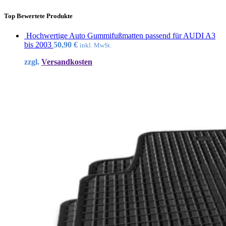
Top Bewertete Produkte
Hochwertige Auto Gummifußmatten passend für AUDI A3
bis 2003
50,90
€
inkl. MwSt.
zzgl.
Versandkosten