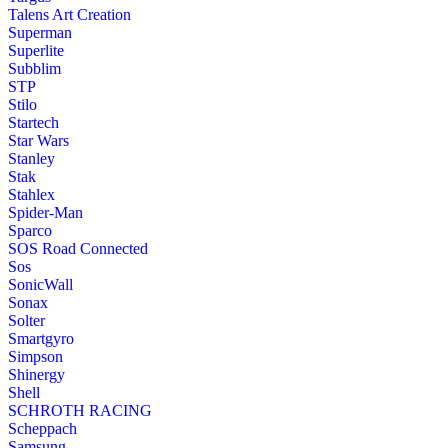
Talens Art Creation
Superman
Superlite
Subblim
STP
Stilo
Startech
Star Wars
Stanley
Stak
Stahlex
Spider-Man
Sparco
SOS Road Connected
Sos
SonicWall
Sonax
Solter
Smartgyro
Simpson
Shinergy
Shell
SCHROTH RACING
Scheppach
Samsung