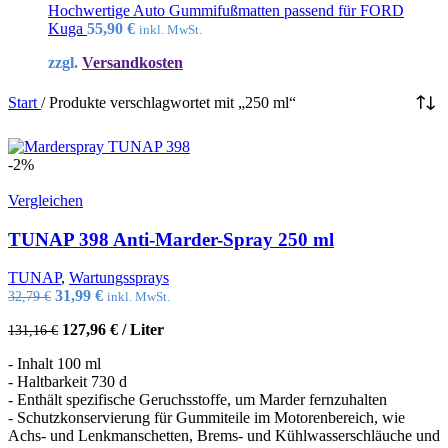
Hochwertige Auto Gummifußmatten passend für FORD
Kuga
55,90
€
inkl. MwSt.
zzgl.
Versandkosten
Start
/
Produkte verschlagwortet mit „250 ml“
-2%
Vergleichen
TUNAP 398 Anti-Marder-Spray 250 ml
TUNAP
,
Wartungssprays
Ursprünglicher
Aktueller
31,99
€
32,79
€
inkl. MwSt.
Preis
Preis
127,96
€
/
Liter
131,16
€
war:
ist:
32,79 €
31,99 €.
- Inhalt 100 ml
- Haltbarkeit 730 d
- Enthält spezifische Geruchsstoffe, um Marder fernzuhalten
- Schutzkonservierung für Gummiteile im Motorenbereich, wie
Achs- und Lenkmanschetten, Brems- und Kühlwasserschläuche und