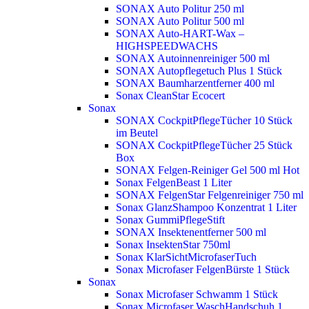
SONAX Auto Politur 250 ml
SONAX Auto Politur 500 ml
SONAX Auto-HART-Wax –
HIGHSPEEDWACHS
SONAX Autoinnenreiniger 500 ml
SONAX Autopflegetuch Plus 1 Stück
SONAX Baumharzentferner 400 ml
Sonax CleanStar Ecocert
Sonax
SONAX CockpitPflegeTücher 10 Stück
im Beutel
SONAX CockpitPflegeTücher 25 Stück
Box
SONAX Felgen-Reiniger Gel 500 ml
Hot
Sonax FelgenBeast 1 Liter
SONAX FelgenStar Felgenreiniger 750 ml
Sonax GlanzShampoo Konzentrat 1 Liter
Sonax GummiPflegeStift
SONAX Insektenentferner 500 ml
Sonax InsektenStar 750ml
Sonax KlarSichtMicrofaserTuch
Sonax Microfaser FelgenBürste 1 Stück
Sonax
Sonax Microfaser Schwamm 1 Stück
Sonax Microfaser WaschHandschuh 1