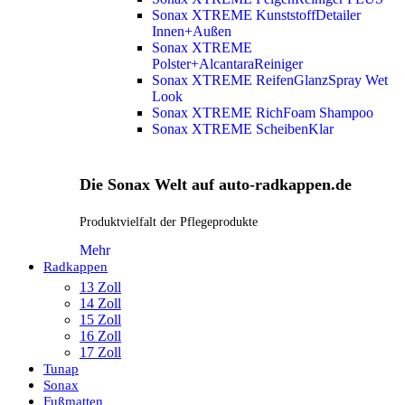
Sonax XTREME KunststoffDetailer
Innen+Außen
Sonax XTREME
Polster+AlcantaraReiniger
Sonax XTREME ReifenGlanzSpray Wet
Look
Sonax XTREME RichFoam Shampoo
Sonax XTREME ScheibenKlar
Die Sonax Welt auf auto-radkappen.de
Produktvielfalt der Pflegeprodukte
Mehr
Radkappen
13 Zoll
14 Zoll
15 Zoll
16 Zoll
17 Zoll
Tunap
Sonax
Fußmatten