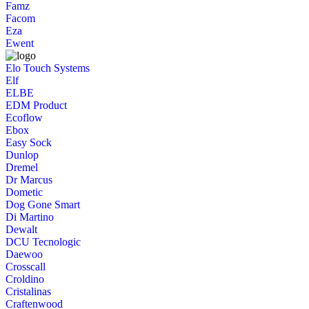
Famz
Facom
Eza
Ewent
Elo Touch Systems
Elf
ELBE
EDM Product
Ecoflow
Ebox
Easy Sock
Dunlop
Dremel
Dr Marcus
Dometic
Dog Gone Smart
Di Martino
Dewalt
DCU Tecnologic
Daewoo
Crosscall
Croldino
Cristalinas
Craftenwood