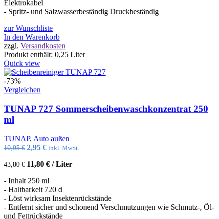
Elektrokabel
- Spritz- und Salzwasserbeständig Druckbeständig
zur Wunschliste
In den Warenkorb
zzgl.
Versandkosten
Produkt enthält: 0,25
Liter
Quick view
-73%
Vergleichen
TUNAP 727 Sommerscheibenwaschkonzentrat 250
ml
TUNAP
,
Auto außen
Ursprünglicher
Aktueller
2,95
€
10,95
€
inkl. MwSt.
Preis
Preis
11,80
€
/
Liter
43,80
€
war:
ist:
10,95 €
2,95 €.
- Inhalt 250 ml
- Haltbarkeit 720 d
- Löst wirksam Insektenrückstände
- Entfernt sicher und schonend Verschmutzungen wie Schmutz-, Öl-
und Fettrückstände