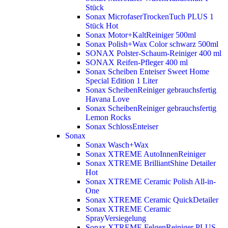
Stück
Sonax MicrofaserTrockenTuch PLUS 1
Stück
Hot
Sonax Motor+KaltReiniger 500ml
Sonax Polish+Wax Color schwarz 500ml
SONAX Polster-Schaum-Reiniger 400 ml
SONAX Reifen-Pfleger 400 ml
Sonax Scheiben Enteiser Sweet Home
Special Edition 1 Liter
Sonax ScheibenReiniger gebrauchsfertig
Havana Love
Sonax ScheibenReiniger gebrauchsfertig
Lemon Rocks
Sonax SchlossEnteiser
Sonax
Sonax Wasch+Wax
Sonax XTREME AutoInnenReiniger
Sonax XTREME BrilliantShine Detailer
Hot
Sonax XTREME Ceramic Polish All-in-
One
Sonax XTREME Ceramic QuickDetailer
Sonax XTREME Ceramic
SprayVersiegelung
Sonax XTREME FelgenReiniger PLUS