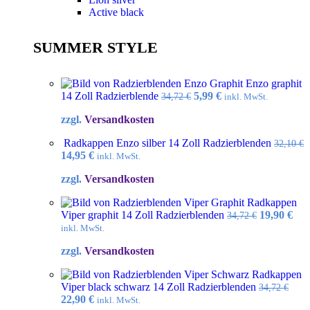
Active black
SUMMER STYLE
Enzo graphit
Ursprünglicher
Aktueller
14 Zoll Radzierblende
5,99
€
34,72
€
inkl. MwSt.
Preis
Preis
zzgl.
Versandkosten
war:
ist:
34,72 €
5,99 €.
Radkappen Enzo silber 14 Zoll Radzierblenden
32,10
€
Ursprünglicher
Aktueller
14,95
€
inkl. MwSt.
Preis
Preis
zzgl.
Versandkosten
war:
ist:
32,10 €
14,95 €.
Radkappen
Ursprüngl
Akt
Viper graphit 14 Zoll Radzierblenden
19,90
€
34,72
€
Preis
Pre
inkl. MwSt.
war:
ist:
zzgl.
Versandkosten
34,72 €
19,9
Radkappen
Viper black schwarz 14 Zoll Radzierblenden
34,72
€
Ursprünglicher
Aktueller
22,90
€
inkl. MwSt.