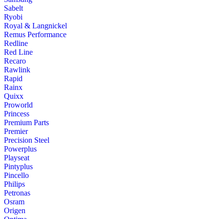
Sabelt
Ryobi
Royal & Langnickel
Remus Performance
Redline
Red Line
Recaro
Rawlink
Rapid
Rainx
Quixx
Proworld
Princess
Premium Parts
Premier
Precision Steel
Powerplus
Playseat
Pintyplus
Pincello
Philips
Petronas
Osram
Origen