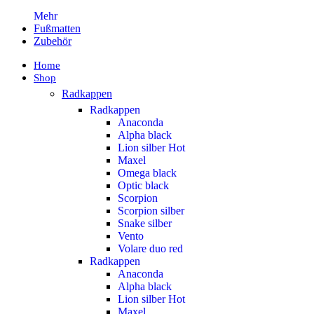
Mehr
Fußmatten
Zubehör
Home
Shop
Radkappen
Radkappen
Anaconda
Alpha black
Lion silber
Hot
Maxel
Omega black
Optic black
Scorpion
Scorpion silber
Snake silber
Vento
Volare duo red
Radkappen
Anaconda
Alpha black
Lion silber
Hot
Maxel