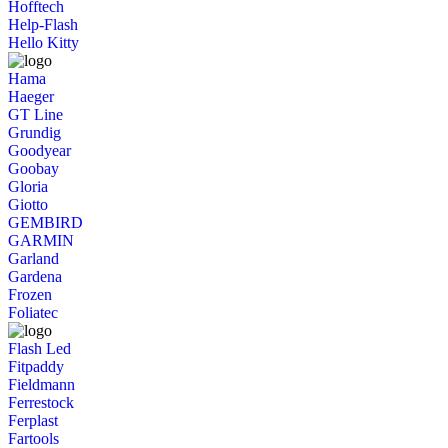
Hofftech
Help-Flash
Hello Kitty
Hama
Haeger
GT Line
Grundig
Goodyear
Goobay
Gloria
Giotto
GEMBIRD
GARMIN
Garland
Gardena
Frozen
Foliatec
Flash Led
Fitpaddy
Fieldmann
Ferrestock
Ferplast
Fartools