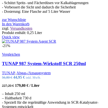
- Schützt Spritz- und Fächerdüsen vor Kalkablagerungen
- Verbessert die Sicht und dadurch die Sicherheit
- Dosierung: Eine Flasche auf 5 Liter Wasser
zur Wunschliste
In den Warenkorb
zzgl.
Versandkosten
Produkt enthält: 0,25
Liter
Quick view
-21%
Vergleichen
TUNAP 987 System-Wirkstoff SCR 250ml
TUNAP
,
Abgas-/Ansaugsystem
Ursprünglicher
Aktueller
44,95
€
56,80
€
inkl. MwSt.
Preis
Preis
179,80
€
/
Liter
227,20
€
war:
ist:
56,80 €
44,95 €.
– Inhalt 250 ml
– Haltbarkeit 730 d
- Speziell für die regelmäßige Anwendung in SCR-Katalysator-
Systemen entwickelt