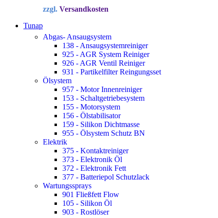
Preis
Preis
zzgl.
Versandkosten
war:
ist:
34,72 €
22,90 €.
Tunap
Abgas- Ansaugsystem
138 - Ansaugsystemreiniger
925 - AGR System Reiniger
926 - AGR Ventil Reiniger
931 - Partikelfilter Reingungsset
Ölsystem
957 - Motor Innenreiniger
153 - Schaltgetriebesystem
155 - Motorsystem
156 - Ölstabilisator
159 - Silikon Dichtmasse
955 - Ölsystem Schutz BN
Elektrik
375 - Kontaktreiniger
373 - Elektronik Öl
372 - Elektronik Fett
377 - Batteriepol Schutzlack
Wartungssprays
901 Fließfett Flow
105 - Silikon Öl
903 - Rostlöser