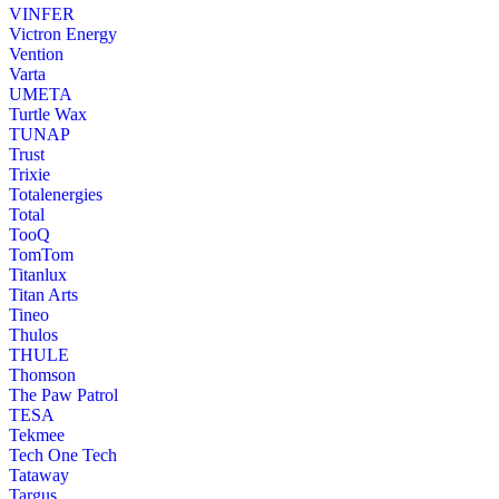
VINFER
Victron Energy
Vention
Varta
UMETA
Turtle Wax
TUNAP
Trust
Trixie
Totalenergies
Total
TooQ
TomTom
Titanlux
Titan Arts
Tineo
Thulos
THULE
Thomson
The Paw Patrol
TESA
Tekmee
Tech One Tech
Tataway
Targus