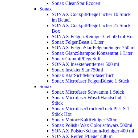
Sonax CleanStar Ecocert
Sonax
SONAX CockpitPflegeTücher 10 Stück
im Beutel
SONAX CockpitPflegeTücher 25 Stück
Box
SONAX Felgen-Reiniger Gel 500 ml
Hot
Sonax FelgenBeast 1 Liter
SONAX FelgenStar Felgenreiniger 750 ml
Sonax GlanzShampoo Konzentrat 1 Liter
Sonax GummiPflegeStift
SONAX Insektenentferner 500 ml
Sonax InsektenStar 750ml
Sonax KlarSichtMicrofaserTuch
Sonax Microfaser FelgenBürste 1 Stück
Sonax
Sonax Microfaser Schwamm 1 Stück
Sonax Microfaser WaschHandschuh 1
Stück
Sonax MicrofaserTrockenTuch PLUS 1
Stück
Hot
Sonax Motor+KaltReiniger 500ml
Sonax Polish+Wax Color schwarz 500ml
SONAX Polster-Schaum-Reiniger 400 ml
SONAX Reifen-Pfleger 400 ml