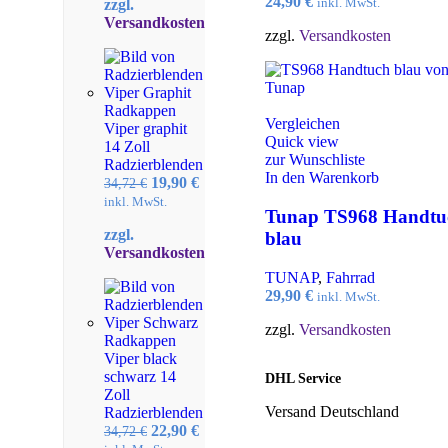
24,90
€
inkl. MwSt.
zzgl.
32,10 €
14,95 €.
Versandkosten
zzgl.
Versandkosten
Radkappen
Vergleichen
Viper graphit
Quick view
14 Zoll
zur Wunschliste
Radzierblenden
In den Warenkorb
Ursprünglicher
Aktueller
19,90
€
34,72
€
Preis
Preis
inkl. MwSt.
Tunap TS968 Handtu
war:
ist:
zzgl.
34,72 €
19,90 €.
blau
Versandkosten
TUNAP
,
Fahrrad
29,90
€
inkl. MwSt.
zzgl.
Versandkosten
Radkappen
Viper black
schwarz 14
DHL Service
Zoll
Versand Deutschland
Radzierblenden
Ursprünglicher
Aktueller
22,90
€
34,72
€
Preis
Preis