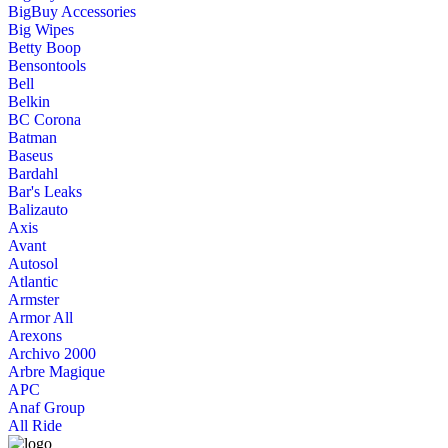
BigBuy Accessories
Big Wipes
Betty Boop
Bensontools
Bell
Belkin
BC Corona
Batman
Baseus
Bardahl
Bar's Leaks
Balizauto
Axis
Avant
Autosol
Atlantic
Armster
Armor All
Arexons
Archivo 2000
Arbre Magique
APC
Anaf Group
All Ride