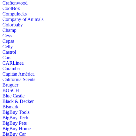
Craftenwood
CoolBox
Compulocks
Company of Animals
Colorbaby
Champ
Ceys
Cepsa
Celly
Castrol
Cars
CARLinea
Caramba
Capitán América
California Scents
Bruguer
BOSCH
Blue Castle
Black & Decker
Bismark
BigBuy Tools
BigBuy Tech
BigBuy Pets
BigBuy Home
BigBuy Car