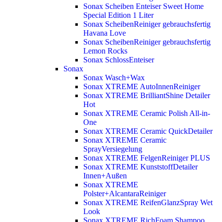
Sonax Scheiben Enteiser Sweet Home
Special Edition 1 Liter
Sonax ScheibenReiniger gebrauchsfertig
Havana Love
Sonax ScheibenReiniger gebrauchsfertig
Lemon Rocks
Sonax SchlossEnteiser
Sonax
Sonax Wasch+Wax
Sonax XTREME AutoInnenReiniger
Sonax XTREME BrilliantShine Detailer
Hot
Sonax XTREME Ceramic Polish All-in-
One
Sonax XTREME Ceramic QuickDetailer
Sonax XTREME Ceramic
SprayVersiegelung
Sonax XTREME FelgenReiniger PLUS
Sonax XTREME KunststoffDetailer
Innen+Außen
Sonax XTREME
Polster+AlcantaraReiniger
Sonax XTREME ReifenGlanzSpray Wet
Look
Sonax XTREME RichFoam Shampoo