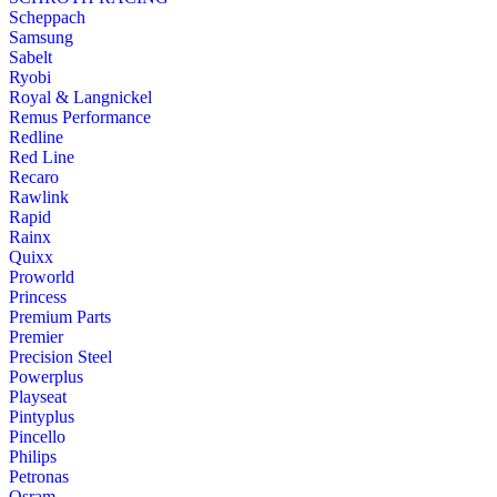
Scheppach
Samsung
Sabelt
Ryobi
Royal & Langnickel
Remus Performance
Redline
Red Line
Recaro
Rawlink
Rapid
Rainx
Quixx
Proworld
Princess
Premium Parts
Premier
Precision Steel
Powerplus
Playseat
Pintyplus
Pincello
Philips
Petronas
Osram