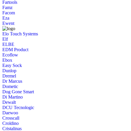
Fartools
Famz
Facom
Eza
Ewent
Elo Touch Systems
Elf
ELBE
EDM Product
Ecoflow
Ebox
Easy Sock
Dunlop
Dremel
Dr Marcus
Dometic
Dog Gone Smart
Di Martino
Dewalt
DCU Tecnologic
Daewoo
Crosscall
Croldino
Cristalinas