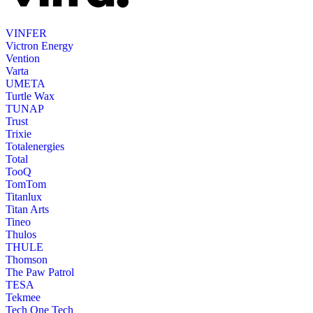
VINFER
Victron Energy
Vention
Varta
UMETA
Turtle Wax
TUNAP
Trust
Trixie
Totalenergies
Total
TooQ
TomTom
Titanlux
Titan Arts
Tineo
Thulos
THULE
Thomson
The Paw Patrol
TESA
Tekmee
Tech One Tech