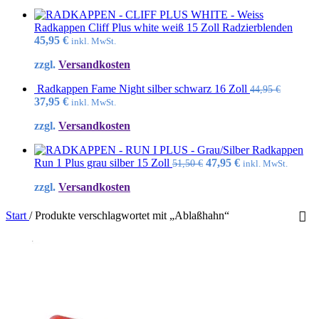
Radkappen Cliff Plus white weiß 15 Zoll Radzierblenden
45,95
€
inkl. MwSt.
zzgl.
Versandkosten
Radkappen Fame Night silber schwarz 16 Zoll
44,95
€
Ursprünglicher
Aktueller
37,95
€
inkl. MwSt.
Preis
Preis
zzgl.
Versandkosten
war:
ist:
44,95 €
37,95 €.
Radkappen
Ursprünglicher
Aktueller
Run 1 Plus grau silber 15 Zoll
47,95
€
51,50
€
inkl. MwSt.
Preis
Preis
zzgl.
Versandkosten
war:
ist:
51,50 €
47,95 €.
Start
/
Produkte verschlagwortet mit „Ablaßhahn“