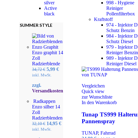
silver
998 - Hygiene
Active
Reiniger
black
Pollenfilterbox
Kraftstoff
974 - Injektor D
SUMMER STYLE
Schutz Benzin
984 - Injektor D
Schutz Diesel
979 - Injektor D
Reiniger Benzin
Enzo graphit 14
989 - Injektor D
Zoll
Reiniger Diesel
Radzierblende
Ursprünglicher
Aktueller
5,99
€
34,72
€
Preis
Preis
inkl. MwSt.
war:
ist:
zzgl.
34,72 €
5,99 €.
Vergleichen
Versandkosten
Quick view
zur Wunschliste
Radkappen
In den Warenkorb
Enzo silber 14
Zoll
Tunap TS999 Halteru
Radzierblenden
Pannenspray
Ursprünglicher
Aktueller
14,95
€
32,10
€
Preis
Preis
inkl. MwSt.
TUNAP
,
Fahrrad
war:
ist: