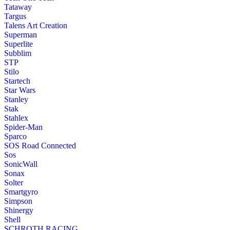
Tataway
Targus
Talens Art Creation
Superman
Superlite
Subblim
STP
Stilo
Startech
Star Wars
Stanley
Stak
Stahlex
Spider-Man
Sparco
SOS Road Connected
Sos
SonicWall
Sonax
Solter
Smartgyro
Simpson
Shinergy
Shell
SCHROTH RACING