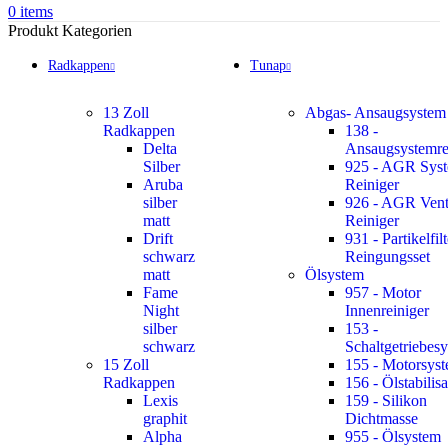
0
items
Produkt Kategorien
Radkappen
Tunap
13 Zoll
Abgas- Ansaugsystem
Radkappen
138 -
Delta
Ansaugsystemre
Silber
925 - AGR Sys
Aruba
Reiniger
silber
926 - AGR Vent
matt
Reiniger
Drift
931 - Partikelfilt
schwarz
Reingungsset
matt
Ölsystem
Fame
957 - Motor
Night
Innenreiniger
silber
153 -
schwarz
Schaltgetriebes
15 Zoll
155 - Motorsys
Radkappen
156 - Ölstabilisa
Lexis
159 - Silikon
graphit
Dichtmasse
Alpha
955 - Ölsystem