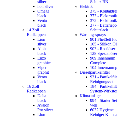
silber
Schutz BN
lion silver
Elektrik
Omega
375 - Kontaktre
black
373 - Elektroni
Vento
372 - Elektronik
black
377 - Batteriepo
14 Zoll
Schutzlack
Radkappen
Wartungssprays
Lion
901 Fließfett F
silver
105 - Silikon Öl
Alpha
903 - Rostlöser
black
128 Speziallöse
Enzo
909 Innenraum
graphite
Complete
Viper
104 Innenraump
graphit
Dieselpartikelfilter
Vento
931 - Partikelfilt
black
Reinigungsset
16 Zoll
184 - Partikelfilt
Radkappen
System-Wirksto
Delta
Klimaanlage
black
994 - Starter-Set
Avalon
well
Pro silver
6032 Hygiene
Lion
Reiniger Klima