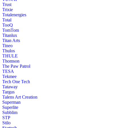
Trust
Trixie
Totalenergies
Total
TooQ
TomTom
Titanlux
Titan Arts
Tineo
Thulos
THULE
Thomson
The Paw Patrol
TESA
Tekmee
Tech One Tech
Tataway
Targus
Talens Art Creation
Superman
Superlite
Subblim
STP
Stilo
Startech