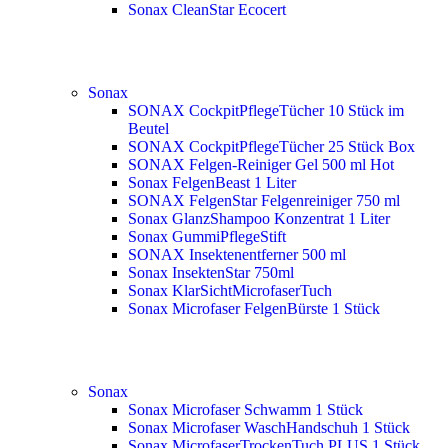
Sonax CleanStar Ecocert
Sonax
SONAX CockpitPflegeTücher 10 Stück im
Beutel
SONAX CockpitPflegeTücher 25 Stück Box
SONAX Felgen-Reiniger Gel 500 ml
Hot
Sonax FelgenBeast 1 Liter
SONAX FelgenStar Felgenreiniger 750 ml
Sonax GlanzShampoo Konzentrat 1 Liter
Sonax GummiPflegeStift
SONAX Insektenentferner 500 ml
Sonax InsektenStar 750ml
Sonax KlarSichtMicrofaserTuch
Sonax Microfaser FelgenBürste 1 Stück
Sonax
Sonax Microfaser Schwamm 1 Stück
Sonax Microfaser WaschHandschuh 1 Stück
Sonax MicrofaserTrockenTuch PLUS 1 Stück