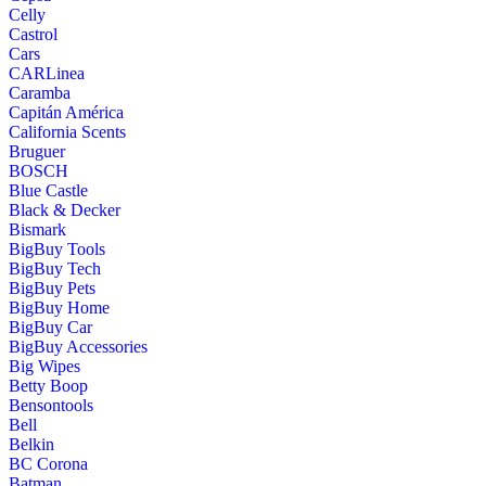
Celly
Castrol
Cars
CARLinea
Caramba
Capitán América
California Scents
Bruguer
BOSCH
Blue Castle
Black & Decker
Bismark
BigBuy Tools
BigBuy Tech
BigBuy Pets
BigBuy Home
BigBuy Car
BigBuy Accessories
Big Wipes
Betty Boop
Bensontools
Bell
Belkin
BC Corona
Batman