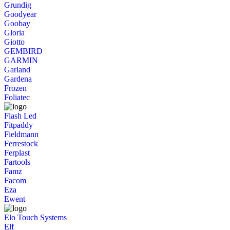
Grundig
Goodyear
Goobay
Gloria
Giotto
GEMBIRD
GARMIN
Garland
Gardena
Frozen
Foliatec
Flash Led
Fitpaddy
Fieldmann
Ferrestock
Ferplast
Fartools
Famz
Facom
Eza
Ewent
Elo Touch Systems
Elf