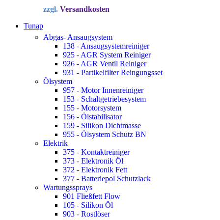
Preis
Preis
zzgl.
Versandkosten
war:
ist:
34,72 €
22,90 €.
Tunap
Abgas- Ansaugsystem
138 - Ansaugsystemreiniger
925 - AGR System Reiniger
926 - AGR Ventil Reiniger
931 - Partikelfilter Reingungsset
Ölsystem
957 - Motor Innenreiniger
153 - Schaltgetriebesystem
155 - Motorsystem
156 - Ölstabilisator
159 - Silikon Dichtmasse
955 - Ölsystem Schutz BN
Elektrik
375 - Kontaktreiniger
373 - Elektronik Öl
372 - Elektronik Fett
377 - Batteriepol Schutzlack
Wartungssprays
901 Fließfett Flow
105 - Silikon Öl
903 - Rostlöser