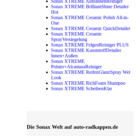
Sonax XTREME AutoInnenReiniger
Sonax XTREME BrilliantShine Detailer
Hot
Sonax XTREME Ceramic Polish All-in-
One
Sonax XTREME Ceramic QuickDetailer
Sonax XTREME Ceramic
SprayVersiegelung
Sonax XTREME FelgenReiniger PLUS
Sonax XTREME KunststoffDetailer
Innen+Außen
Sonax XTREME
Polster+AlcantaraReiniger
Sonax XTREME ReifenGlanzSpray Wet
Look
Sonax XTREME RichFoam Shampoo
Sonax XTREME ScheibenKlar
Die Sonax Welt auf auto-radkappen.de