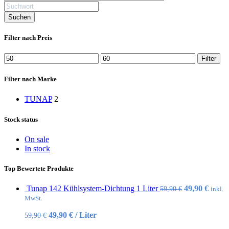
Filter nach Preis
Min.
Max.
Filter
Preis
Preis
Filter nach Marke
TUNAP
2
Stock status
On sale
In stock
Top Bewertete Produkte
Ursprünglic
Aktue
Tunap 142 Kühlsystem-Dichtung 1 Liter
49,90
€
59,90
€
inkl.
Preis
Preis
MwSt.
war:
ist:
49,90
€
/
Liter
59,90
€
59,90 €
49,90 