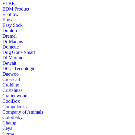
ELBE
EDM Product
Ecoflow
Ebox
Easy Sock
Dunlop
Dremel
Dr Marcus
Dometic
Dog Gone Smart
Di Martino
Dewalt
DCU Tecnologic
Daewoo
Crosscall
Croldino
Cristalinas
Craftenwood
CoolBox
Compulocks
Company of Animals
Colorbaby
Champ
Ceys
Cepsa