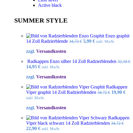
Active black
SUMMER STYLE
Enzo graphit
Ursprünglicher
Aktueller
14 Zoll Radzierblende
5,99
€
34,72
€
inkl. MwSt.
Preis
Preis
zzgl.
Versandkosten
war:
ist:
34,72 €
5,99 €.
Radkappen Enzo silber 14 Zoll Radzierblenden
32,10
€
Ursprünglicher
Aktueller
14,95
€
inkl. MwSt.
Preis
Preis
zzgl.
Versandkosten
war:
ist:
32,10 €
14,95 €.
Radkappen
Ursprüngl
Akt
Viper graphit 14 Zoll Radzierblenden
19,90
€
34,72
€
Preis
Pre
inkl. MwSt.
war:
ist:
zzgl.
Versandkosten
34,72 €
19,9
Radkappen
Viper black schwarz 14 Zoll Radzierblenden
34,72
€
Ursprünglicher
Aktueller
22,90
€
inkl. MwSt.