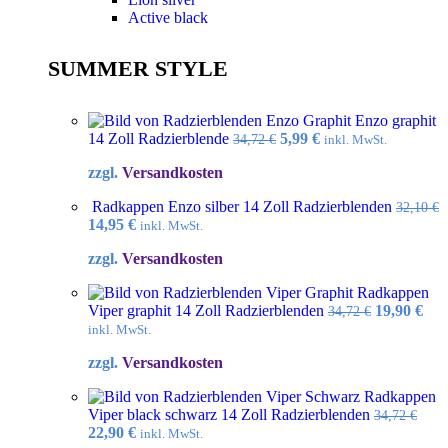
Active black
SUMMER STYLE
Enzo graphit
Ursprünglicher
Aktueller
14 Zoll Radzierblende
5,99
€
34,72
€
inkl. MwSt.
Preis
Preis
zzgl.
Versandkosten
war:
ist:
34,72 €
5,99 €.
Radkappen Enzo silber 14 Zoll Radzierblenden
32,10
€
Ursprünglicher
Aktueller
14,95
€
inkl. MwSt.
Preis
Preis
zzgl.
Versandkosten
war:
ist:
32,10 €
14,95 €.
Radkappen
Ursprüngl
Akt
Viper graphit 14 Zoll Radzierblenden
19,90
€
34,72
€
Preis
Pre
inkl. MwSt.
war:
ist:
zzgl.
Versandkosten
34,72 €
19,9
Radkappen
Viper black schwarz 14 Zoll Radzierblenden
34,72
€
Ursprünglicher
Aktueller
22,90
€
inkl. MwSt.