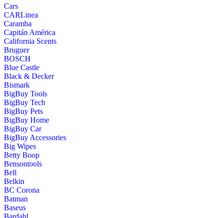
Cars
CARLinea
Caramba
Capitán América
California Scents
Bruguer
BOSCH
Blue Castle
Black & Decker
Bismark
BigBuy Tools
BigBuy Tech
BigBuy Pets
BigBuy Home
BigBuy Car
BigBuy Accessories
Big Wipes
Betty Boop
Bensontools
Bell
Belkin
BC Corona
Batman
Baseus
Bardahl