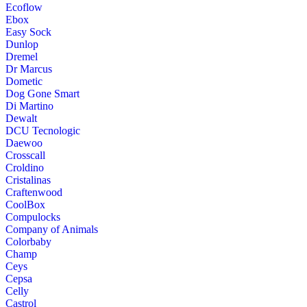
Ecoflow
Ebox
Easy Sock
Dunlop
Dremel
Dr Marcus
Dometic
Dog Gone Smart
Di Martino
Dewalt
DCU Tecnologic
Daewoo
Crosscall
Croldino
Cristalinas
Craftenwood
CoolBox
Compulocks
Company of Animals
Colorbaby
Champ
Ceys
Cepsa
Celly
Castrol