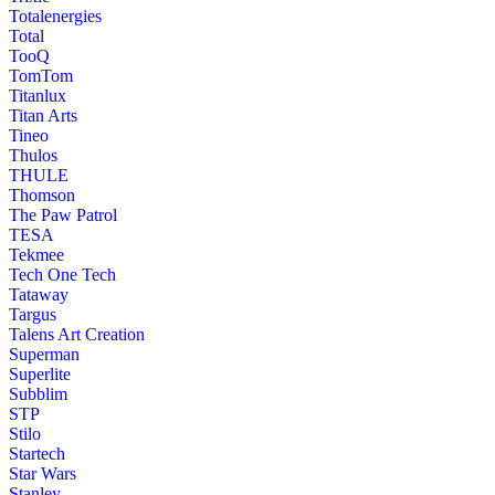
Totalenergies
Total
TooQ
TomTom
Titanlux
Titan Arts
Tineo
Thulos
THULE
Thomson
The Paw Patrol
TESA
Tekmee
Tech One Tech
Tataway
Targus
Talens Art Creation
Superman
Superlite
Subblim
STP
Stilo
Startech
Star Wars
Stanley