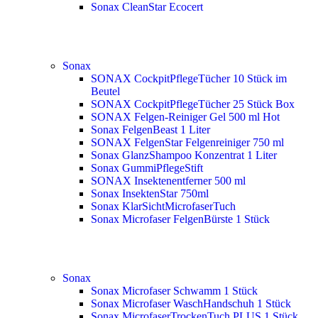
Sonax CleanStar Ecocert
Sonax
SONAX CockpitPflegeTücher 10 Stück im
Beutel
SONAX CockpitPflegeTücher 25 Stück Box
SONAX Felgen-Reiniger Gel 500 ml
Hot
Sonax FelgenBeast 1 Liter
SONAX FelgenStar Felgenreiniger 750 ml
Sonax GlanzShampoo Konzentrat 1 Liter
Sonax GummiPflegeStift
SONAX Insektenentferner 500 ml
Sonax InsektenStar 750ml
Sonax KlarSichtMicrofaserTuch
Sonax Microfaser FelgenBürste 1 Stück
Sonax
Sonax Microfaser Schwamm 1 Stück
Sonax Microfaser WaschHandschuh 1 Stück
Sonax MicrofaserTrockenTuch PLUS 1 Stück