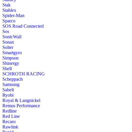
Stak
Stahlex
Spider-Man
Sparco
SOS Road Connected
Sos
SonicWall
Sonax
Solter
Smartgyro
Simpson
Shinergy
Shell
SCHROTH RACING
Scheppach
Samsung
Sabelt
Ryobi
Royal & Langnickel
Remus Performance
Redline
Red Line
Recaro
Rawlink