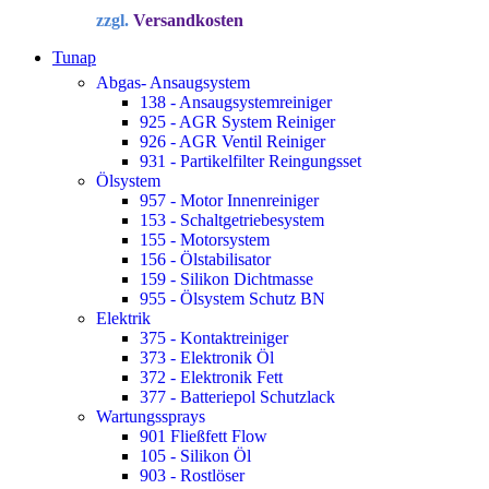
Preis
Preis
zzgl.
Versandkosten
war:
ist:
34,72 €
22,90 €.
Tunap
Abgas- Ansaugsystem
138 - Ansaugsystemreiniger
925 - AGR System Reiniger
926 - AGR Ventil Reiniger
931 - Partikelfilter Reingungsset
Ölsystem
957 - Motor Innenreiniger
153 - Schaltgetriebesystem
155 - Motorsystem
156 - Ölstabilisator
159 - Silikon Dichtmasse
955 - Ölsystem Schutz BN
Elektrik
375 - Kontaktreiniger
373 - Elektronik Öl
372 - Elektronik Fett
377 - Batteriepol Schutzlack
Wartungssprays
901 Fließfett Flow
105 - Silikon Öl
903 - Rostlöser