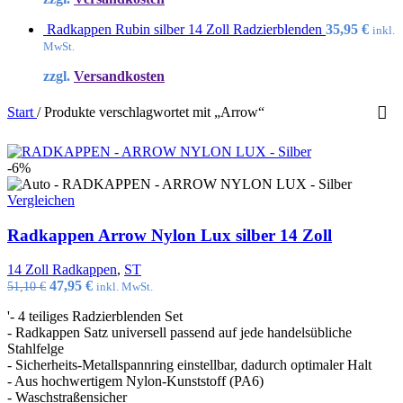
Radkappen Rubin silber 14 Zoll Radzierblenden
35,95
€
inkl.
MwSt.
zzgl.
Versandkosten
Start
/
Produkte verschlagwortet mit „Arrow“
-6%
Vergleichen
Radkappen Arrow Nylon Lux silber 14 Zoll
14 Zoll Radkappen
,
ST
Ursprünglicher
Aktueller
47,95
€
51,10
€
inkl. MwSt.
Preis
Preis
'- 4 teiliges Radzierblenden Set
war:
ist:
- Radkappen Satz universell passend auf jede handelsübliche
51,10 €
47,95 €.
Stahlfelge
- Sicherheits-Metallspannring einstellbar, dadurch optimaler Halt
- Aus hochwertigem Nylon-Kunststoff (PA6)
- Waschstraßensicher