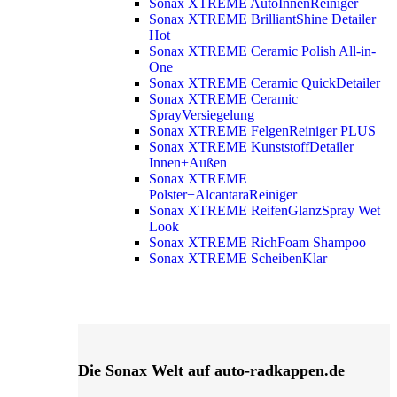
Sonax XTREME AutoInnenReiniger
Sonax XTREME BrilliantShine Detailer
Hot
Sonax XTREME Ceramic Polish All-in-
One
Sonax XTREME Ceramic QuickDetailer
Sonax XTREME Ceramic
SprayVersiegelung
Sonax XTREME FelgenReiniger PLUS
Sonax XTREME KunststoffDetailer
Innen+Außen
Sonax XTREME
Polster+AlcantaraReiniger
Sonax XTREME ReifenGlanzSpray Wet
Look
Sonax XTREME RichFoam Shampoo
Sonax XTREME ScheibenKlar
Die Sonax Welt auf auto-radkappen.de