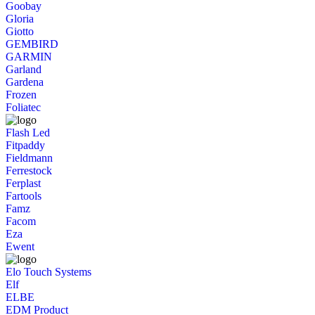
Goobay
Gloria
Giotto
GEMBIRD
GARMIN
Garland
Gardena
Frozen
Foliatec
Flash Led
Fitpaddy
Fieldmann
Ferrestock
Ferplast
Fartools
Famz
Facom
Eza
Ewent
Elo Touch Systems
Elf
ELBE
EDM Product