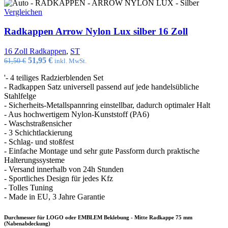
Vergleichen
Radkappen Arrow Nylon Lux silber 16 Zoll
16 Zoll Radkappen
,
ST
Ursprünglicher
Aktueller
51,95
€
61,50
€
inkl. MwSt.
Preis
Preis
'- 4 teiliges Radzierblenden Set
war:
ist:
- Radkappen Satz universell passend auf jede handelsübliche
61,50 €
51,95 €.
Stahlfelge
- Sicherheits-Metallspannring einstellbar, dadurch optimaler Halt
- Aus hochwertigem Nylon-Kunststoff (PA6)
- Waschstraßensicher
- 3 Schichtlackierung
- Schlag- und stoßfest
- Einfache Montage und sehr gute Passform durch praktische
Halterungssysteme
- Versand innerhalb von 24h Stunden
- Sportliches Design für jedes Kfz
- Tolles Tuning
- Made in EU, 3 Jahre Garantie
Durchmesser für LOGO oder EMBLEM Beklebung - Mitte Radkappe 75 mm
(Nabenabdeckung)