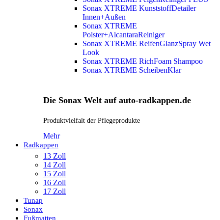
Sonax XTREME KunststoffDetailer
Innen+Außen
Sonax XTREME
Polster+AlcantaraReiniger
Sonax XTREME ReifenGlanzSpray Wet
Look
Sonax XTREME RichFoam Shampoo
Sonax XTREME ScheibenKlar
Die Sonax Welt auf auto-radkappen.de
Produktvielfalt der Pflegeprodukte
Mehr
Radkappen
13 Zoll
14 Zoll
15 Zoll
16 Zoll
17 Zoll
Tunap
Sonax
Fußmatten