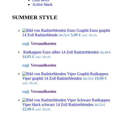
Active black
SUMMER STYLE
Enzo graphit
Ursprünglicher
Aktueller
14 Zoll Radzierblende
5,99
€
34,72
€
inkl. MwSt.
Preis
Preis
zzgl.
Versandkosten
war:
ist:
34,72 €
5,99 €.
Radkappen Enzo silber 14 Zoll Radzierblenden
32,10
€
Ursprünglicher
Aktueller
14,95
€
inkl. MwSt.
Preis
Preis
zzgl.
Versandkosten
war:
ist:
32,10 €
14,95 €.
Radkappen
Ursprüngl
Akt
Viper graphit 14 Zoll Radzierblenden
19,90
€
34,72
€
Preis
Pre
inkl. MwSt.
war:
ist:
zzgl.
Versandkosten
34,72 €
19,9
Radkappen
Viper black schwarz 14 Zoll Radzierblenden
34,72
€
Ursprünglicher
Aktueller
22,90
€
inkl. MwSt.