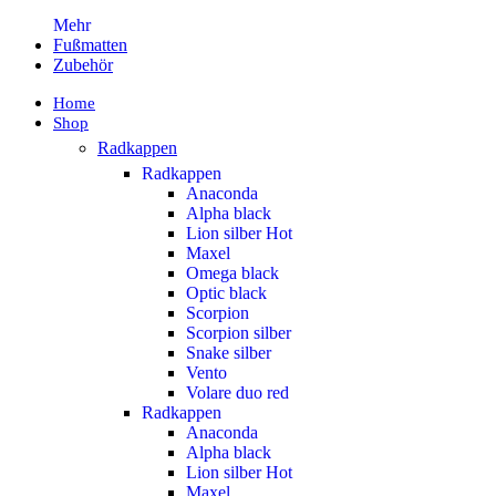
Mehr
Fußmatten
Zubehör
Home
Shop
Radkappen
Radkappen
Anaconda
Alpha black
Lion silber
Hot
Maxel
Omega black
Optic black
Scorpion
Scorpion silber
Snake silber
Vento
Volare duo red
Radkappen
Anaconda
Alpha black
Lion silber
Hot
Maxel