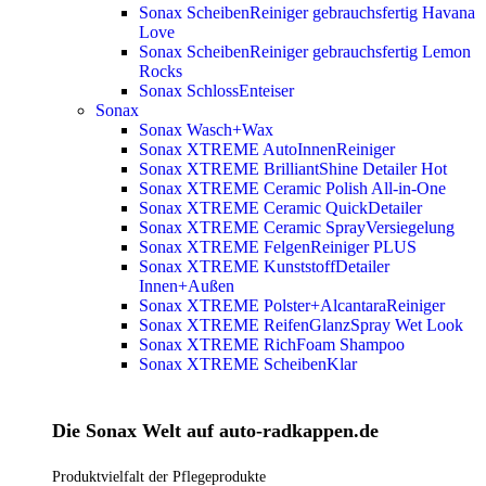
Sonax ScheibenReiniger gebrauchsfertig Havana
Love
Sonax ScheibenReiniger gebrauchsfertig Lemon
Rocks
Sonax SchlossEnteiser
Sonax
Sonax Wasch+Wax
Sonax XTREME AutoInnenReiniger
Sonax XTREME BrilliantShine Detailer
Hot
Sonax XTREME Ceramic Polish All-in-One
Sonax XTREME Ceramic QuickDetailer
Sonax XTREME Ceramic SprayVersiegelung
Sonax XTREME FelgenReiniger PLUS
Sonax XTREME KunststoffDetailer
Innen+Außen
Sonax XTREME Polster+AlcantaraReiniger
Sonax XTREME ReifenGlanzSpray Wet Look
Sonax XTREME RichFoam Shampoo
Sonax XTREME ScheibenKlar
Die Sonax Welt auf auto-radkappen.de
Produktvielfalt der Pflegeprodukte