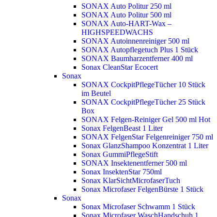
SONAX Auto Politur 250 ml
SONAX Auto Politur 500 ml
SONAX Auto-HART-Wax –
HIGHSPEEDWACHS
SONAX Autoinnenreiniger 500 ml
SONAX Autopflegetuch Plus 1 Stück
SONAX Baumharzentferner 400 ml
Sonax CleanStar Ecocert
Sonax
SONAX CockpitPflegeTücher 10 Stück
im Beutel
SONAX CockpitPflegeTücher 25 Stück
Box
SONAX Felgen-Reiniger Gel 500 ml
Hot
Sonax FelgenBeast 1 Liter
SONAX FelgenStar Felgenreiniger 750 ml
Sonax GlanzShampoo Konzentrat 1 Liter
Sonax GummiPflegeStift
SONAX Insektenentferner 500 ml
Sonax InsektenStar 750ml
Sonax KlarSichtMicrofaserTuch
Sonax Microfaser FelgenBürste 1 Stück
Sonax
Sonax Microfaser Schwamm 1 Stück
Sonax Microfaser WaschHandschuh 1