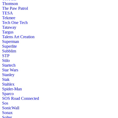
Thomson
The Paw Patrol
TESA
Tekmee
Tech One Tech
Tataway
Targus
Talens Art Creation
Superman
Superlite
Subblim
STP
Stilo
Startech
Star Wars
Stanley
Stak
Stahlex
Spider-Man
Sparco
SOS Road Connected
Sos
SonicWall
Sonax
Solter