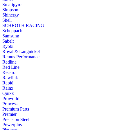
Smartgyro
Simpson
Shinergy
Shell
SCHROTH RACING
Scheppach
Samsung
Sabelt
Ryobi
Royal & Langnickel
Remus Performance
Redline
Red Line
Recaro
Rawlink
Rapid
Rainx
Quixx
Proworld
Princess
Premium Parts
Premier
Precision Steel
Powerplus
Playseat