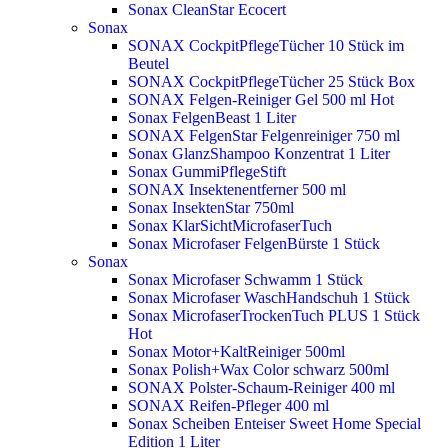
Sonax CleanStar Ecocert
Sonax
SONAX CockpitPflegeTücher 10 Stück im
Beutel
SONAX CockpitPflegeTücher 25 Stück Box
SONAX Felgen-Reiniger Gel 500 ml
Hot
Sonax FelgenBeast 1 Liter
SONAX FelgenStar Felgenreiniger 750 ml
Sonax GlanzShampoo Konzentrat 1 Liter
Sonax GummiPflegeStift
SONAX Insektenentferner 500 ml
Sonax InsektenStar 750ml
Sonax KlarSichtMicrofaserTuch
Sonax Microfaser FelgenBürste 1 Stück
Sonax
Sonax Microfaser Schwamm 1 Stück
Sonax Microfaser WaschHandschuh 1 Stück
Sonax MicrofaserTrockenTuch PLUS 1 Stück
Hot
Sonax Motor+KaltReiniger 500ml
Sonax Polish+Wax Color schwarz 500ml
SONAX Polster-Schaum-Reiniger 400 ml
SONAX Reifen-Pfleger 400 ml
Sonax Scheiben Enteiser Sweet Home Special
Edition 1 Liter