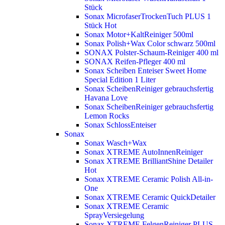
Stück
Sonax MicrofaserTrockenTuch PLUS 1
Stück
Hot
Sonax Motor+KaltReiniger 500ml
Sonax Polish+Wax Color schwarz 500ml
SONAX Polster-Schaum-Reiniger 400 ml
SONAX Reifen-Pfleger 400 ml
Sonax Scheiben Enteiser Sweet Home
Special Edition 1 Liter
Sonax ScheibenReiniger gebrauchsfertig
Havana Love
Sonax ScheibenReiniger gebrauchsfertig
Lemon Rocks
Sonax SchlossEnteiser
Sonax
Sonax Wasch+Wax
Sonax XTREME AutoInnenReiniger
Sonax XTREME BrilliantShine Detailer
Hot
Sonax XTREME Ceramic Polish All-in-
One
Sonax XTREME Ceramic QuickDetailer
Sonax XTREME Ceramic
SprayVersiegelung
Sonax XTREME FelgenReiniger PLUS