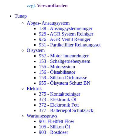
Preis
Preis
zzgl.
Versandkosten
war:
ist:
34,72 €
22,90 €.
Tunap
Abgas- Ansaugsystem
138 - Ansaugsystemreiniger
925 - AGR System Reiniger
926 - AGR Ventil Reiniger
931 - Partikelfilter Reingungsset
Ölsystem
957 - Motor Innenreiniger
153 - Schaltgetriebesystem
155 - Motorsystem
156 - Ölstabilisator
159 - Silikon Dichtmasse
955 - Ölsystem Schutz BN
Elektrik
375 - Kontaktreiniger
373 - Elektronik Öl
372 - Elektronik Fett
377 - Batteriepol Schutzlack
Wartungssprays
901 Fließfett Flow
105 - Silikon Öl
903 - Rostlöser