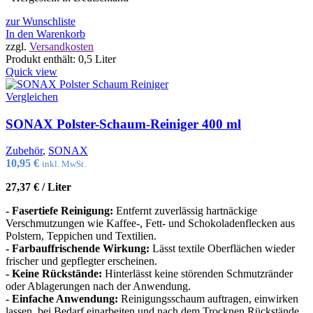
zur Wunschliste
In den Warenkorb
zzgl.
Versandkosten
Produkt enthält: 0,5
Liter
Quick view
Vergleichen
SONAX Polster-Schaum-Reiniger 400 ml
Zubehör
,
SONAX
10,95
€
inkl. MwSt.
27,37
€
/
Liter
- Fasertiefe Reinigung:
Entfernt zuverlässig hartnäckige
Verschmutzungen wie Kaffee-, Fett- und Schokoladenflecken aus
Polstern, Teppichen und Textilien.
- Farbauffrischende Wirkung:
Lässt textile Oberflächen wieder
frischer und gepflegter erscheinen.
- Keine Rückstände:
Hinterlässt keine störenden Schmutzränder
oder Ablagerungen nach der Anwendung.
- Einfache Anwendung:
Reinigungsschaum auftragen, einwirken
lassen, bei Bedarf einarbeiten und nach dem Trocknen Rückstände