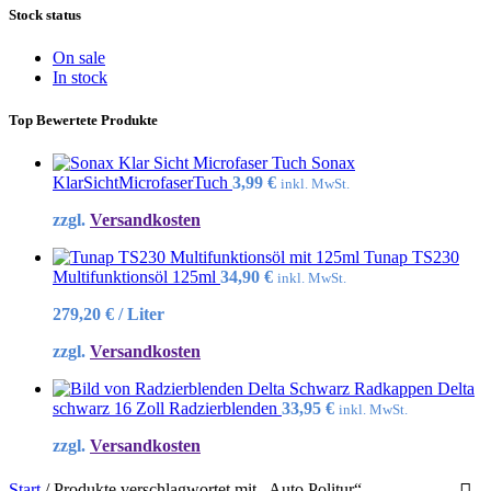
Stock status
On sale
In stock
Top Bewertete Produkte
Sonax
KlarSichtMicrofaserTuch
3,99
€
inkl. MwSt.
zzgl.
Versandkosten
Tunap TS230
Multifunktionsöl 125ml
34,90
€
inkl. MwSt.
279,20
€
/
Liter
zzgl.
Versandkosten
Radkappen Delta
schwarz 16 Zoll Radzierblenden
33,95
€
inkl. MwSt.
zzgl.
Versandkosten
Start
/
Produkte verschlagwortet mit „Auto Politur“