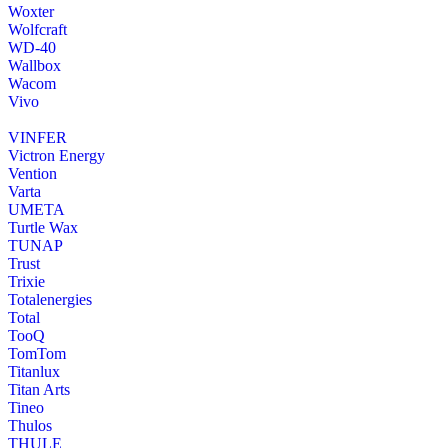
Woxter
Wolfcraft
WD-40
Wallbox
Wacom
Vivo
VINFER
Victron Energy
Vention
Varta
UMETA
Turtle Wax
TUNAP
Trust
Trixie
Totalenergies
Total
TooQ
TomTom
Titanlux
Titan Arts
Tineo
Thulos
THULE