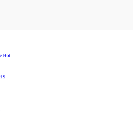
me
Hot
HS
l