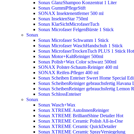
Sonax GlanzShampoo Konzentrat 1 Liter
Sonax GummiPflegeStift
SONAX Insektenentferner 500 ml
Sonax InsektenStar 750ml
Sonax KlarSichtMicrofaserTuch
Sonax Microfaser FelgenBürste 1 Stück
Sonax
Sonax Microfaser Schwamm 1 Stück
Sonax Microfaser WaschHandschuh 1 Stück
Sonax MicrofaserTrockenTuch PLUS 1 Stück
Hot
Sonax Motor+KaltReiniger 500ml
Sonax Polish+Wax Color schwarz 500ml
SONAX Polster-Schaum-Reiniger 400 ml
SONAX Reifen-Pfleger 400 ml
Sonax Scheiben Enteiser Sweet Home Special Edit
Sonax ScheibenReiniger gebrauchsfertig Havana 
Sonax ScheibenReiniger gebrauchsfertig Lemon 
Sonax SchlossEnteiser
Sonax
Sonax Wasch+Wax
Sonax XTREME AutoInnenReiniger
Sonax XTREME BrilliantShine Detailer
Hot
Sonax XTREME Ceramic Polish All-in-One
Sonax XTREME Ceramic QuickDetailer
Sonax XTREME Ceramic SprayVersiegelung