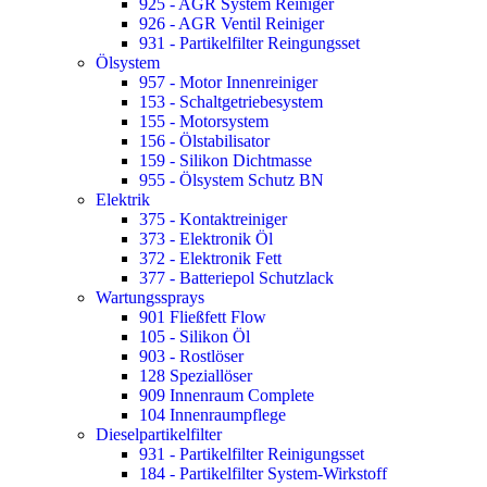
925 - AGR System Reiniger
926 - AGR Ventil Reiniger
931 - Partikelfilter Reingungsset
Ölsystem
957 - Motor Innenreiniger
153 - Schaltgetriebesystem
155 - Motorsystem
156 - Ölstabilisator
159 - Silikon Dichtmasse
955 - Ölsystem Schutz BN
Elektrik
375 - Kontaktreiniger
373 - Elektronik Öl
372 - Elektronik Fett
377 - Batteriepol Schutzlack
Wartungssprays
901 Fließfett Flow
105 - Silikon Öl
903 - Rostlöser
128 Speziallöser
909 Innenraum Complete
104 Innenraumpflege
Dieselpartikelfilter
931 - Partikelfilter Reinigungsset
184 - Partikelfilter System-Wirkstoff