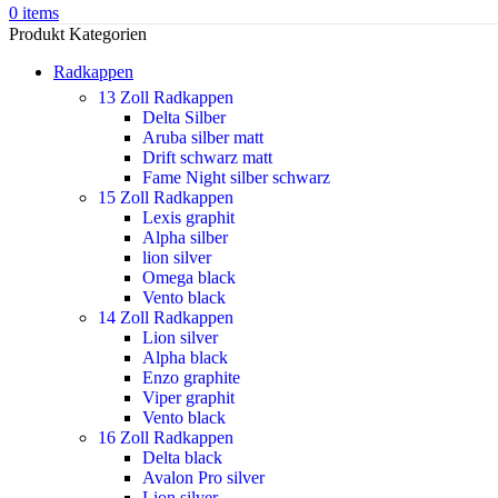
0
items
Produkt Kategorien
Radkappen
13 Zoll Radkappen
Delta Silber
Aruba silber matt
Drift schwarz matt
Fame Night silber schwarz
15 Zoll Radkappen
Lexis graphit
Alpha silber
lion silver
Omega black
Vento black
14 Zoll Radkappen
Lion silver
Alpha black
Enzo graphite
Viper graphit
Vento black
16 Zoll Radkappen
Delta black
Avalon Pro silver
Lion silver