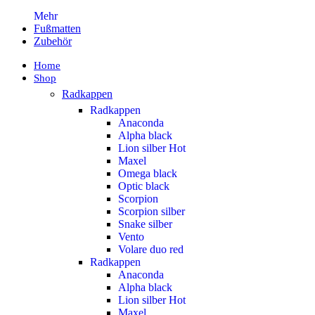
Mehr
Fußmatten
Zubehör
Home
Shop
Radkappen
Radkappen
Anaconda
Alpha black
Lion silber
Hot
Maxel
Omega black
Optic black
Scorpion
Scorpion silber
Snake silber
Vento
Volare duo red
Radkappen
Anaconda
Alpha black
Lion silber
Hot
Maxel