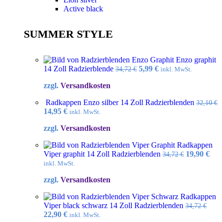
Active black
SUMMER STYLE
Enzo graphit
Ursprünglicher
Aktueller
14 Zoll Radzierblende
5,99
€
34,72
€
inkl. MwSt.
Preis
Preis
zzgl.
Versandkosten
war:
ist:
34,72 €
5,99 €.
Radkappen Enzo silber 14 Zoll Radzierblenden
32,10
€
Ursprünglicher
Aktueller
14,95
€
inkl. MwSt.
Preis
Preis
zzgl.
Versandkosten
war:
ist:
32,10 €
14,95 €.
Radkappen
Ursprüngl
Akt
Viper graphit 14 Zoll Radzierblenden
19,90
€
34,72
€
Preis
Pre
inkl. MwSt.
war:
ist:
zzgl.
Versandkosten
34,72 €
19,9
Radkappen
Viper black schwarz 14 Zoll Radzierblenden
34,72
€
Ursprünglicher
Aktueller
22,90
€
inkl. MwSt.