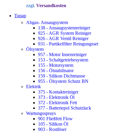
Preis
Preis
zzgl.
Versandkosten
war:
ist:
34,72 €
22,90 €.
Tunap
Abgas- Ansaugsystem
138 - Ansaugsystemreiniger
925 - AGR System Reiniger
926 - AGR Ventil Reiniger
931 - Partikelfilter Reingungsset
Ölsystem
957 - Motor Innenreiniger
153 - Schaltgetriebesystem
155 - Motorsystem
156 - Ölstabilisator
159 - Silikon Dichtmasse
955 - Ölsystem Schutz BN
Elektrik
375 - Kontaktreiniger
373 - Elektronik Öl
372 - Elektronik Fett
377 - Batteriepol Schutzlack
Wartungssprays
901 Fließfett Flow
105 - Silikon Öl
903 - Rostlöser