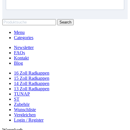
Search
Menu
Categories
Newsletter
FAQs
Kontakt
Blog
16 Zoll Radkappen
15 Zoll Radkappen
14 Zoll Radkappen
13 Zoll Radkappen
TUNAP
ST
Zubehör
Wunschliste
Vergleichen
Login / Register
Warenkorb