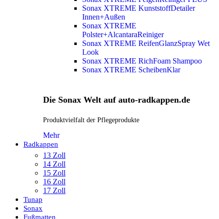
Sonax XTREME KunststoffDetailer
Innen+Außen
Sonax XTREME
Polster+AlcantaraReiniger
Sonax XTREME ReifenGlanzSpray Wet
Look
Sonax XTREME RichFoam Shampoo
Sonax XTREME ScheibenKlar
Die Sonax Welt auf auto-radkappen.de
Produktvielfalt der Pflegeprodukte
Mehr
Radkappen
13 Zoll
14 Zoll
15 Zoll
16 Zoll
17 Zoll
Tunap
Sonax
Fußmatten