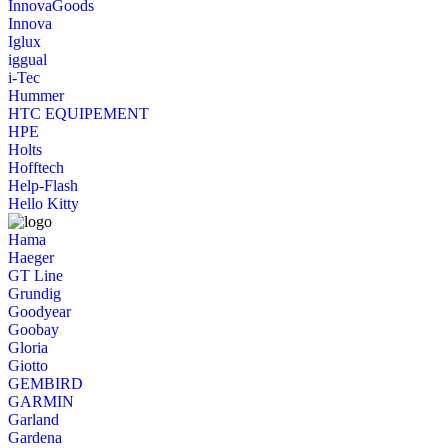
InnovaGoods
Innova
Iglux
iggual
i-Tec
Hummer
HTC EQUIPEMENT
HPE
Holts
Hofftech
Help-Flash
Hello Kitty
Hama
Haeger
GT Line
Grundig
Goodyear
Goobay
Gloria
Giotto
GEMBIRD
GARMIN
Garland
Gardena