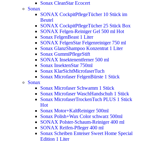
Sonax CleanStar Ecocert
Sonax
SONAX CockpitPflegeTücher 10 Stück im
Beutel
SONAX CockpitPflegeTücher 25 Stück Box
SONAX Felgen-Reiniger Gel 500 ml
Hot
Sonax FelgenBeast 1 Liter
SONAX FelgenStar Felgenreiniger 750 ml
Sonax GlanzShampoo Konzentrat 1 Liter
Sonax GummiPflegeStift
SONAX Insektenentferner 500 ml
Sonax InsektenStar 750ml
Sonax KlarSichtMicrofaserTuch
Sonax Microfaser FelgenBürste 1 Stück
Sonax
Sonax Microfaser Schwamm 1 Stück
Sonax Microfaser WaschHandschuh 1 Stück
Sonax MicrofaserTrockenTuch PLUS 1 Stück
Hot
Sonax Motor+KaltReiniger 500ml
Sonax Polish+Wax Color schwarz 500ml
SONAX Polster-Schaum-Reiniger 400 ml
SONAX Reifen-Pfleger 400 ml
Sonax Scheiben Enteiser Sweet Home Special
Edition 1 Liter