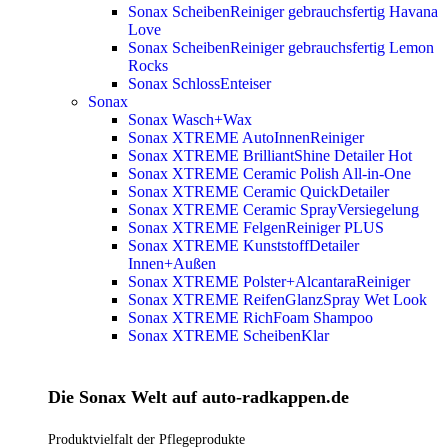
Sonax ScheibenReiniger gebrauchsfertig Havana
Love
Sonax ScheibenReiniger gebrauchsfertig Lemon
Rocks
Sonax SchlossEnteiser
Sonax
Sonax Wasch+Wax
Sonax XTREME AutoInnenReiniger
Sonax XTREME BrilliantShine Detailer
Hot
Sonax XTREME Ceramic Polish All-in-One
Sonax XTREME Ceramic QuickDetailer
Sonax XTREME Ceramic SprayVersiegelung
Sonax XTREME FelgenReiniger PLUS
Sonax XTREME KunststoffDetailer
Innen+Außen
Sonax XTREME Polster+AlcantaraReiniger
Sonax XTREME ReifenGlanzSpray Wet Look
Sonax XTREME RichFoam Shampoo
Sonax XTREME ScheibenKlar
Die Sonax Welt auf auto-radkappen.de
Produktvielfalt der Pflegeprodukte