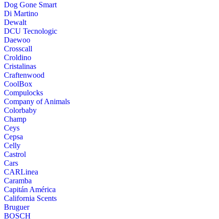
Dog Gone Smart
Di Martino
Dewalt
DCU Tecnologic
Daewoo
Crosscall
Croldino
Cristalinas
Craftenwood
CoolBox
Compulocks
Company of Animals
Colorbaby
Champ
Ceys
Cepsa
Celly
Castrol
Cars
CARLinea
Caramba
Capitán América
California Scents
Bruguer
BOSCH