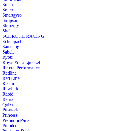
Sonax
Solter
Smartgyro
Simpson
Shinergy
Shell
SCHROTH RACING
Scheppach
Samsung
Sabelt
Ryobi
Royal & Langnickel
Remus Performance
Redline
Red Line
Recaro
Rawlink
Rapid
Rainx
Quixx
Proworld
Princess
Premium Parts
Premier
Precision Steel