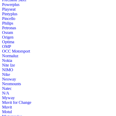
Powerplus
Playseat
Pintyplus
Pincello
Philips
Petronas
Osram
Origen
Optima
OMP
OCC Motorsport
Normaluz
Nokia
Nite Ize
NIMO
Nike
Neoway
Neomounts
Natec
N/A
Myway
Muvit for Change
Muvit
Motul