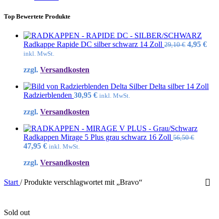
Top Bewertete Produkte
Ursprüng
Akt
Radkappe Rapide DC silber schwarz 14 Zoll
4,95
€
29,10
€
Preis
Pre
inkl. MwSt.
war:
ist:
zzgl.
Versandkosten
29,10 €
4,95
Delta silber 14 Zoll
Radzierblenden
30,95
€
inkl. MwSt.
zzgl.
Versandkosten
Radkappen Mirage 5 Plus grau schwarz 16 Zoll
56,50
€
Ursprünglicher
Aktueller
47,95
€
inkl. MwSt.
Preis
Preis
zzgl.
Versandkosten
war:
ist:
56,50 €
47,95 €.
Start
/
Produkte verschlagwortet mit „Bravo“
Sold out