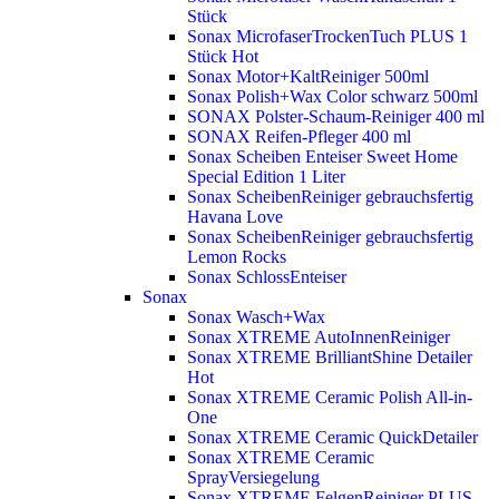
Stück
Sonax MicrofaserTrockenTuch PLUS 1
Stück
Hot
Sonax Motor+KaltReiniger 500ml
Sonax Polish+Wax Color schwarz 500ml
SONAX Polster-Schaum-Reiniger 400 ml
SONAX Reifen-Pfleger 400 ml
Sonax Scheiben Enteiser Sweet Home
Special Edition 1 Liter
Sonax ScheibenReiniger gebrauchsfertig
Havana Love
Sonax ScheibenReiniger gebrauchsfertig
Lemon Rocks
Sonax SchlossEnteiser
Sonax
Sonax Wasch+Wax
Sonax XTREME AutoInnenReiniger
Sonax XTREME BrilliantShine Detailer
Hot
Sonax XTREME Ceramic Polish All-in-
One
Sonax XTREME Ceramic QuickDetailer
Sonax XTREME Ceramic
SprayVersiegelung
Sonax XTREME FelgenReiniger PLUS