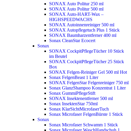
SONAX Auto Politur 250 ml
SONAX Auto Politur 500 ml
SONAX Auto-HART-Wax –
HIGHSPEEDWACHS
SONAX Autoinnenreiniger 500 ml
SONAX Autopflegetuch Plus 1 Stück
SONAX Baumharzentferner 400 ml
Sonax CleanStar Ecocert
Sonax
SONAX CockpitPflegeTücher 10 Stück
im Beutel
SONAX CockpitPflegeTücher 25 Stück
Box
SONAX Felgen-Reiniger Gel 500 ml
Hot
Sonax FelgenBeast 1 Liter
SONAX FelgenStar Felgenreiniger 750 ml
Sonax GlanzShampoo Konzentrat 1 Liter
Sonax GummiPflegeStift
SONAX Insektenentferner 500 ml
Sonax InsektenStar 750ml
Sonax KlarSichtMicrofaserTuch
Sonax Microfaser FelgenBürste 1 Stück
Sonax
Sonax Microfaser Schwamm 1 Stück
Sonax Microfaser WaschHandschuh 1