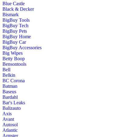
Blue Castle
Black & Decker
Bismark
BigBuy Tools
BigBuy Tech
BigBuy Pets
BigBuy Home
BigBuy Car
BigBuy Accessories
Big Wipes
Betty Boop
Bensontools
Bell
Belkin
BC Corona
Batman
Baseus
Bardahl
Bar's Leaks
Balizauto
Axis
Avant
Autosol
Atlantic
Armster