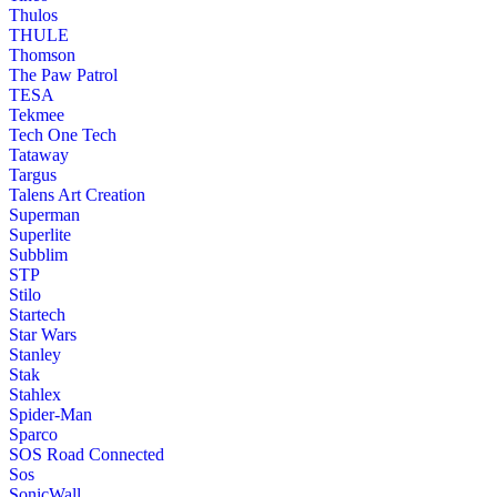
Thulos
THULE
Thomson
The Paw Patrol
TESA
Tekmee
Tech One Tech
Tataway
Targus
Talens Art Creation
Superman
Superlite
Subblim
STP
Stilo
Startech
Star Wars
Stanley
Stak
Stahlex
Spider-Man
Sparco
SOS Road Connected
Sos
SonicWall