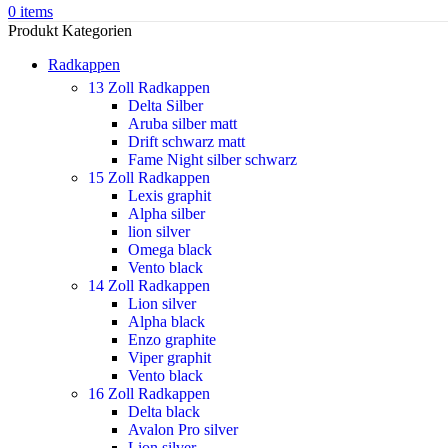
0
items
Produkt Kategorien
Radkappen
13 Zoll Radkappen
Delta Silber
Aruba silber matt
Drift schwarz matt
Fame Night silber schwarz
15 Zoll Radkappen
Lexis graphit
Alpha silber
lion silver
Omega black
Vento black
14 Zoll Radkappen
Lion silver
Alpha black
Enzo graphite
Viper graphit
Vento black
16 Zoll Radkappen
Delta black
Avalon Pro silver
Lion silver