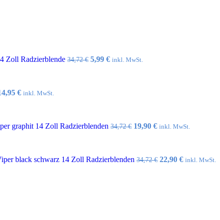
Ursprünglicher
Aktueller
14 Zoll Radzierblende
5,99
€
34,72
€
inkl. MwSt.
Preis
Preis
war:
ist:
34,72 €
5,99 €.
Ursprünglicher
Aktueller
14,95
€
inkl. MwSt.
Preis
Preis
war:
ist:
32,10 €
14,95 €.
Ursprünglicher
Aktueller
er graphit 14 Zoll Radzierblenden
19,90
€
34,72
€
inkl. MwSt.
Preis
Preis
war:
ist:
34,72 €
19,90 €.
Ursprünglicher
Aktueller
per black schwarz 14 Zoll Radzierblenden
22,90
€
34,72
€
inkl. MwSt.
Preis
Preis
war:
ist:
34,72 €
22,90 €.