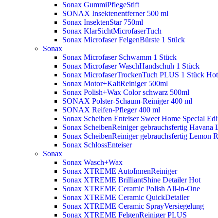
Sonax GummiPflegeStift
SONAX Insektenentferner 500 ml
Sonax InsektenStar 750ml
Sonax KlarSichtMicrofaserTuch
Sonax Microfaser FelgenBürste 1 Stück
Sonax
Sonax Microfaser Schwamm 1 Stück
Sonax Microfaser WaschHandschuh 1 Stück
Sonax MicrofaserTrockenTuch PLUS 1 Stück
Hot
Sonax Motor+KaltReiniger 500ml
Sonax Polish+Wax Color schwarz 500ml
SONAX Polster-Schaum-Reiniger 400 ml
SONAX Reifen-Pfleger 400 ml
Sonax Scheiben Enteiser Sweet Home Special Edit
Sonax ScheibenReiniger gebrauchsfertig Havana 
Sonax ScheibenReiniger gebrauchsfertig Lemon 
Sonax SchlossEnteiser
Sonax
Sonax Wasch+Wax
Sonax XTREME AutoInnenReiniger
Sonax XTREME BrilliantShine Detailer
Hot
Sonax XTREME Ceramic Polish All-in-One
Sonax XTREME Ceramic QuickDetailer
Sonax XTREME Ceramic SprayVersiegelung
Sonax XTREME FelgenReiniger PLUS