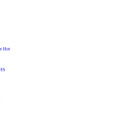
me
Hot
HS
l