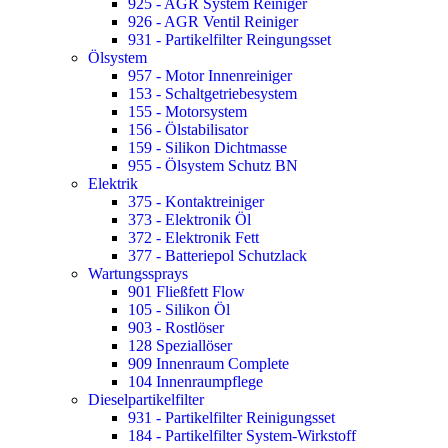
925 - AGR System Reiniger
926 - AGR Ventil Reiniger
931 - Partikelfilter Reingungsset
Ölsystem
957 - Motor Innenreiniger
153 - Schaltgetriebesystem
155 - Motorsystem
156 - Ölstabilisator
159 - Silikon Dichtmasse
955 - Ölsystem Schutz BN
Elektrik
375 - Kontaktreiniger
373 - Elektronik Öl
372 - Elektronik Fett
377 - Batteriepol Schutzlack
Wartungssprays
901 Fließfett Flow
105 - Silikon Öl
903 - Rostlöser
128 Speziallöser
909 Innenraum Complete
104 Innenraumpflege
Dieselpartikelfilter
931 - Partikelfilter Reinigungsset
184 - Partikelfilter System-Wirkstoff