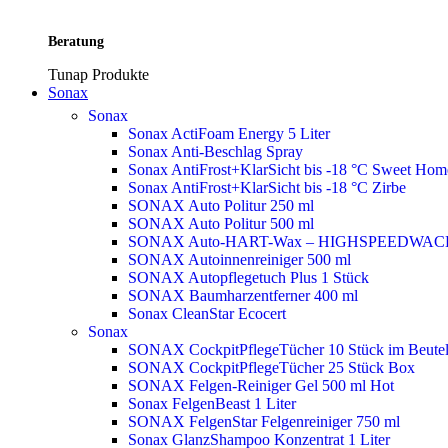
Beratung
Tunap Produkte
Sonax
Sonax
Sonax ActiFoam Energy 5 Liter
Sonax Anti-Beschlag Spray
Sonax AntiFrost+KlarSicht bis -18 °C Sweet Ho
Sonax AntiFrost+KlarSicht bis -18 °C Zirbe
SONAX Auto Politur 250 ml
SONAX Auto Politur 500 ml
SONAX Auto-HART-Wax – HIGHSPEEDWAC
SONAX Autoinnenreiniger 500 ml
SONAX Autopflegetuch Plus 1 Stück
SONAX Baumharzentferner 400 ml
Sonax CleanStar Ecocert
Sonax
SONAX CockpitPflegeTücher 10 Stück im Beute
SONAX CockpitPflegeTücher 25 Stück Box
SONAX Felgen-Reiniger Gel 500 ml
Hot
Sonax FelgenBeast 1 Liter
SONAX FelgenStar Felgenreiniger 750 ml
Sonax GlanzShampoo Konzentrat 1 Liter