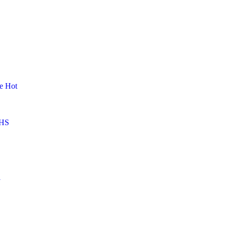
me
Hot
HS
l