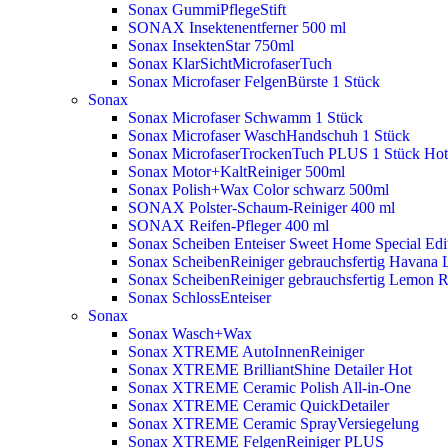
Sonax GummiPflegeStift
SONAX Insektenentferner 500 ml
Sonax InsektenStar 750ml
Sonax KlarSichtMicrofaserTuch
Sonax Microfaser FelgenBürste 1 Stück
Sonax
Sonax Microfaser Schwamm 1 Stück
Sonax Microfaser WaschHandschuh 1 Stück
Sonax MicrofaserTrockenTuch PLUS 1 Stück
Hot
Sonax Motor+KaltReiniger 500ml
Sonax Polish+Wax Color schwarz 500ml
SONAX Polster-Schaum-Reiniger 400 ml
SONAX Reifen-Pfleger 400 ml
Sonax Scheiben Enteiser Sweet Home Special Edit
Sonax ScheibenReiniger gebrauchsfertig Havana 
Sonax ScheibenReiniger gebrauchsfertig Lemon 
Sonax SchlossEnteiser
Sonax
Sonax Wasch+Wax
Sonax XTREME AutoInnenReiniger
Sonax XTREME BrilliantShine Detailer
Hot
Sonax XTREME Ceramic Polish All-in-One
Sonax XTREME Ceramic QuickDetailer
Sonax XTREME Ceramic SprayVersiegelung
Sonax XTREME FelgenReiniger PLUS