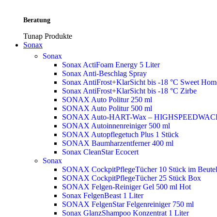
Beratung
Tunap Produkte
Sonax
Sonax
Sonax ActiFoam Energy 5 Liter
Sonax Anti-Beschlag Spray
Sonax AntiFrost+KlarSicht bis -18 °C Sweet Ho
Sonax AntiFrost+KlarSicht bis -18 °C Zirbe
SONAX Auto Politur 250 ml
SONAX Auto Politur 500 ml
SONAX Auto-HART-Wax – HIGHSPEEDWAC
SONAX Autoinnenreiniger 500 ml
SONAX Autopflegetuch Plus 1 Stück
SONAX Baumharzentferner 400 ml
Sonax CleanStar Ecocert
Sonax
SONAX CockpitPflegeTücher 10 Stück im Beute
SONAX CockpitPflegeTücher 25 Stück Box
SONAX Felgen-Reiniger Gel 500 ml
Hot
Sonax FelgenBeast 1 Liter
SONAX FelgenStar Felgenreiniger 750 ml
Sonax GlanzShampoo Konzentrat 1 Liter