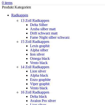
0
items
Produkt Kategorien
Radkappen
13 Zoll Radkappen
Delta Silber
Aruba silber matt
Drift schwarz matt
Fame Night silber schwarz
15 Zoll Radkappen
Lexis graphit
Alpha silber
lion silver
Omega black
Vento black
14 Zoll Radkappen
Lion silver
Alpha black
Enzo graphite
Viper graphit
Vento black
16 Zoll Radkappen
Delta black
Avalon Pro silver
Lion silver