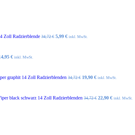
Ursprünglicher
Aktueller
14 Zoll Radzierblende
5,99
€
34,72
€
inkl. MwSt.
Preis
Preis
war:
ist:
34,72 €
5,99 €.
Ursprünglicher
Aktueller
14,95
€
inkl. MwSt.
Preis
Preis
war:
ist:
32,10 €
14,95 €.
Ursprünglicher
Aktueller
er graphit 14 Zoll Radzierblenden
19,90
€
34,72
€
inkl. MwSt.
Preis
Preis
war:
ist:
34,72 €
19,90 €.
Ursprünglicher
Aktueller
per black schwarz 14 Zoll Radzierblenden
22,90
€
34,72
€
inkl. MwSt.
Preis
Preis
war:
ist:
34,72 €
22,90 €.