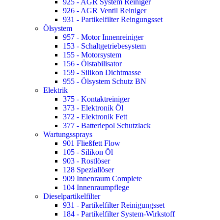
925 - AGR System Reiniger
926 - AGR Ventil Reiniger
931 - Partikelfilter Reingungsset
Ölsystem
957 - Motor Innenreiniger
153 - Schaltgetriebesystem
155 - Motorsystem
156 - Ölstabilisator
159 - Silikon Dichtmasse
955 - Ölsystem Schutz BN
Elektrik
375 - Kontaktreiniger
373 - Elektronik Öl
372 - Elektronik Fett
377 - Batteriepol Schutzlack
Wartungssprays
901 Fließfett Flow
105 - Silikon Öl
903 - Rostlöser
128 Speziallöser
909 Innenraum Complete
104 Innenraumpflege
Dieselpartikelfilter
931 - Partikelfilter Reinigungsset
184 - Partikelfilter System-Wirkstoff