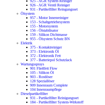
925 - AGR System Reiniger
926 - AGR Ventil Reiniger
931 - Partikelfilter Reingungsset
Ölsystem
957 - Motor Innenreiniger
153 - Schaltgetriebesystem
155 - Motorsystem
156 - Ölstabilisator
159 - Silikon Dichtmasse
955 - Ölsystem Schutz BN
Elektrik
375 - Kontaktreiniger
373 - Elektronik Öl
372 - Elektronik Fett
377 - Batteriepol Schutzlack
Wartungssprays
901 Fließfett Flow
105 - Silikon Öl
903 - Rostlöser
128 Speziallöser
909 Innenraum Complete
104 Innenraumpflege
Dieselpartikelfilter
931 - Partikelfilter Reinigungsset
184 - Partikelfilter System-Wirkstoff