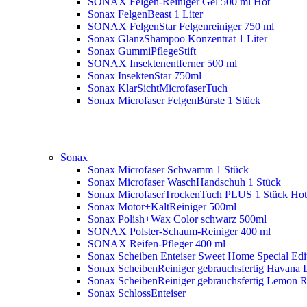
SONAX Felgen-Reiniger Gel 500 ml
Hot
Sonax FelgenBeast 1 Liter
SONAX FelgenStar Felgenreiniger 750 ml
Sonax GlanzShampoo Konzentrat 1 Liter
Sonax GummiPflegeStift
SONAX Insektenentferner 500 ml
Sonax InsektenStar 750ml
Sonax KlarSichtMicrofaserTuch
Sonax Microfaser FelgenBürste 1 Stück
Sonax
Sonax Microfaser Schwamm 1 Stück
Sonax Microfaser WaschHandschuh 1 Stück
Sonax MicrofaserTrockenTuch PLUS 1 Stück
Hot
Sonax Motor+KaltReiniger 500ml
Sonax Polish+Wax Color schwarz 500ml
SONAX Polster-Schaum-Reiniger 400 ml
SONAX Reifen-Pfleger 400 ml
Sonax Scheiben Enteiser Sweet Home Special Edit
Sonax ScheibenReiniger gebrauchsfertig Havana 
Sonax ScheibenReiniger gebrauchsfertig Lemon 
Sonax SchlossEnteiser