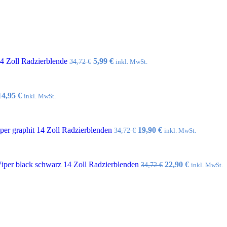
Ursprünglicher
Aktueller
14 Zoll Radzierblende
5,99
€
34,72
€
inkl. MwSt.
Preis
Preis
war:
ist:
34,72 €
5,99 €.
Ursprünglicher
Aktueller
14,95
€
inkl. MwSt.
Preis
Preis
war:
ist:
32,10 €
14,95 €.
Ursprünglicher
Aktueller
er graphit 14 Zoll Radzierblenden
19,90
€
34,72
€
inkl. MwSt.
Preis
Preis
war:
ist:
34,72 €
19,90 €.
Ursprünglicher
Aktueller
per black schwarz 14 Zoll Radzierblenden
22,90
€
34,72
€
inkl. MwSt.
Preis
Preis
war:
ist:
34,72 €
22,90 €.