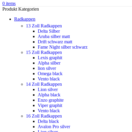
0
items
Produkt Kategorien
Radkappen
13 Zoll Radkappen
Delta Silber
Aruba silber matt
Drift schwarz matt
Fame Night silber schwarz
15 Zoll Radkappen
Lexis graphit
Alpha silber
lion silver
Omega black
Vento black
14 Zoll Radkappen
Lion silver
Alpha black
Enzo graphite
Viper graphit
Vento black
16 Zoll Radkappen
Delta black
Avalon Pro silver
Lion silver