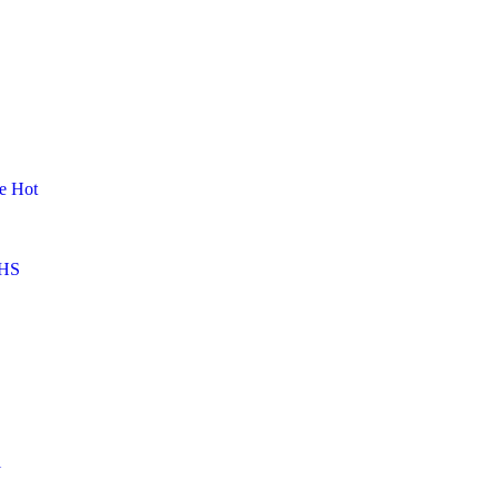
me
Hot
HS
l