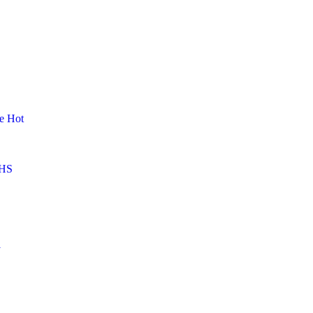
me
Hot
HS
l