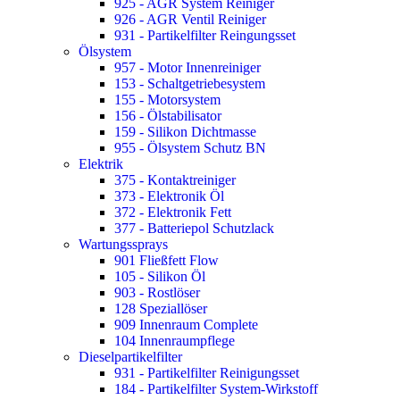
925 - AGR System Reiniger
926 - AGR Ventil Reiniger
931 - Partikelfilter Reingungsset
Ölsystem
957 - Motor Innenreiniger
153 - Schaltgetriebesystem
155 - Motorsystem
156 - Ölstabilisator
159 - Silikon Dichtmasse
955 - Ölsystem Schutz BN
Elektrik
375 - Kontaktreiniger
373 - Elektronik Öl
372 - Elektronik Fett
377 - Batteriepol Schutzlack
Wartungssprays
901 Fließfett Flow
105 - Silikon Öl
903 - Rostlöser
128 Speziallöser
909 Innenraum Complete
104 Innenraumpflege
Dieselpartikelfilter
931 - Partikelfilter Reinigungsset
184 - Partikelfilter System-Wirkstoff