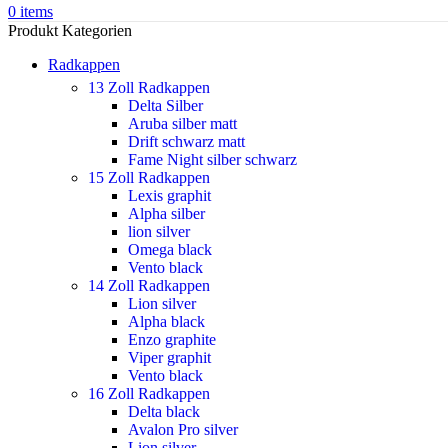
0
items
Produkt Kategorien
Radkappen
13 Zoll Radkappen
Delta Silber
Aruba silber matt
Drift schwarz matt
Fame Night silber schwarz
15 Zoll Radkappen
Lexis graphit
Alpha silber
lion silver
Omega black
Vento black
14 Zoll Radkappen
Lion silver
Alpha black
Enzo graphite
Viper graphit
Vento black
16 Zoll Radkappen
Delta black
Avalon Pro silver
Lion silver