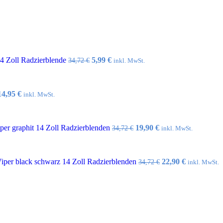
Ursprünglicher
Aktueller
14 Zoll Radzierblende
5,99
€
34,72
€
inkl. MwSt.
Preis
Preis
war:
ist:
34,72 €
5,99 €.
Ursprünglicher
Aktueller
14,95
€
inkl. MwSt.
Preis
Preis
war:
ist:
32,10 €
14,95 €.
Ursprünglicher
Aktueller
er graphit 14 Zoll Radzierblenden
19,90
€
34,72
€
inkl. MwSt.
Preis
Preis
war:
ist:
34,72 €
19,90 €.
Ursprünglicher
Aktueller
per black schwarz 14 Zoll Radzierblenden
22,90
€
34,72
€
inkl. MwSt.
Preis
Preis
war:
ist:
34,72 €
22,90 €.