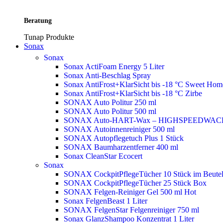
Beratung
Tunap Produkte
Sonax
Sonax
Sonax ActiFoam Energy 5 Liter
Sonax Anti-Beschlag Spray
Sonax AntiFrost+KlarSicht bis -18 °C Sweet Ho
Sonax AntiFrost+KlarSicht bis -18 °C Zirbe
SONAX Auto Politur 250 ml
SONAX Auto Politur 500 ml
SONAX Auto-HART-Wax – HIGHSPEEDWAC
SONAX Autoinnenreiniger 500 ml
SONAX Autopflegetuch Plus 1 Stück
SONAX Baumharzentferner 400 ml
Sonax CleanStar Ecocert
Sonax
SONAX CockpitPflegeTücher 10 Stück im Beute
SONAX CockpitPflegeTücher 25 Stück Box
SONAX Felgen-Reiniger Gel 500 ml
Hot
Sonax FelgenBeast 1 Liter
SONAX FelgenStar Felgenreiniger 750 ml
Sonax GlanzShampoo Konzentrat 1 Liter