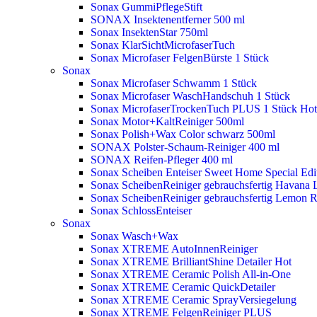
Sonax GummiPflegeStift
SONAX Insektenentferner 500 ml
Sonax InsektenStar 750ml
Sonax KlarSichtMicrofaserTuch
Sonax Microfaser FelgenBürste 1 Stück
Sonax
Sonax Microfaser Schwamm 1 Stück
Sonax Microfaser WaschHandschuh 1 Stück
Sonax MicrofaserTrockenTuch PLUS 1 Stück
Hot
Sonax Motor+KaltReiniger 500ml
Sonax Polish+Wax Color schwarz 500ml
SONAX Polster-Schaum-Reiniger 400 ml
SONAX Reifen-Pfleger 400 ml
Sonax Scheiben Enteiser Sweet Home Special Edit
Sonax ScheibenReiniger gebrauchsfertig Havana 
Sonax ScheibenReiniger gebrauchsfertig Lemon 
Sonax SchlossEnteiser
Sonax
Sonax Wasch+Wax
Sonax XTREME AutoInnenReiniger
Sonax XTREME BrilliantShine Detailer
Hot
Sonax XTREME Ceramic Polish All-in-One
Sonax XTREME Ceramic QuickDetailer
Sonax XTREME Ceramic SprayVersiegelung
Sonax XTREME FelgenReiniger PLUS