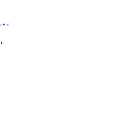
me
Hot
HS
l