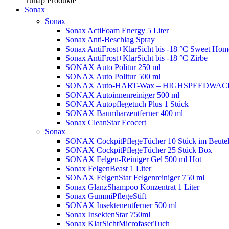
Tunap Produkte
Sonax
Sonax
Sonax ActiFoam Energy 5 Liter
Sonax Anti-Beschlag Spray
Sonax AntiFrost+KlarSicht bis -18 °C Sweet Ho
Sonax AntiFrost+KlarSicht bis -18 °C Zirbe
SONAX Auto Politur 250 ml
SONAX Auto Politur 500 ml
SONAX Auto-HART-Wax – HIGHSPEEDWAC
SONAX Autoinnenreiniger 500 ml
SONAX Autopflegetuch Plus 1 Stück
SONAX Baumharzentferner 400 ml
Sonax CleanStar Ecocert
Sonax
SONAX CockpitPflegeTücher 10 Stück im Beute
SONAX CockpitPflegeTücher 25 Stück Box
SONAX Felgen-Reiniger Gel 500 ml
Hot
Sonax FelgenBeast 1 Liter
SONAX FelgenStar Felgenreiniger 750 ml
Sonax GlanzShampoo Konzentrat 1 Liter
Sonax GummiPflegeStift
SONAX Insektenentferner 500 ml
Sonax InsektenStar 750ml
Sonax KlarSichtMicrofaserTuch