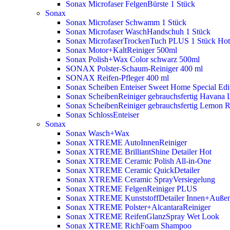
Sonax Microfaser FelgenBürste 1 Stück
Sonax
Sonax Microfaser Schwamm 1 Stück
Sonax Microfaser WaschHandschuh 1 Stück
Sonax MicrofaserTrockenTuch PLUS 1 Stück
Hot
Sonax Motor+KaltReiniger 500ml
Sonax Polish+Wax Color schwarz 500ml
SONAX Polster-Schaum-Reiniger 400 ml
SONAX Reifen-Pfleger 400 ml
Sonax Scheiben Enteiser Sweet Home Special Edit
Sonax ScheibenReiniger gebrauchsfertig Havana 
Sonax ScheibenReiniger gebrauchsfertig Lemon 
Sonax SchlossEnteiser
Sonax
Sonax Wasch+Wax
Sonax XTREME AutoInnenReiniger
Sonax XTREME BrilliantShine Detailer
Hot
Sonax XTREME Ceramic Polish All-in-One
Sonax XTREME Ceramic QuickDetailer
Sonax XTREME Ceramic SprayVersiegelung
Sonax XTREME FelgenReiniger PLUS
Sonax XTREME KunststoffDetailer Innen+Auße
Sonax XTREME Polster+AlcantaraReiniger
Sonax XTREME ReifenGlanzSpray Wet Look
Sonax XTREME RichFoam Shampoo