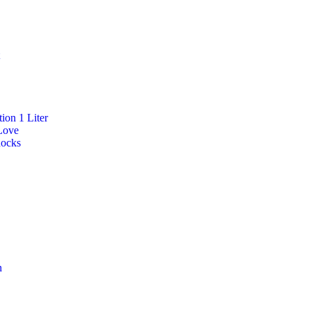
ion 1 Liter
Love
Rocks
n