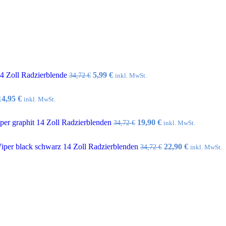
Ursprünglicher
Aktueller
14 Zoll Radzierblende
5,99
€
34,72
€
inkl. MwSt.
Preis
Preis
war:
ist:
Ursprünglicher
Aktueller
14,95
€
inkl. MwSt.
34,72 €
5,99 €.
Preis
Preis
war:
ist:
Ursprünglicher
Aktueller
er graphit 14 Zoll Radzierblenden
19,90
€
34,72
€
inkl. MwSt.
32,10 €
14,95 €.
Preis
Preis
war:
ist:
Ursprünglicher
Aktueller
per black schwarz 14 Zoll Radzierblenden
22,90
€
34,72
€
inkl. MwSt.
34,72 €
19,90 €.
Preis
Preis
war:
ist:
34,72 €
22,90 €.