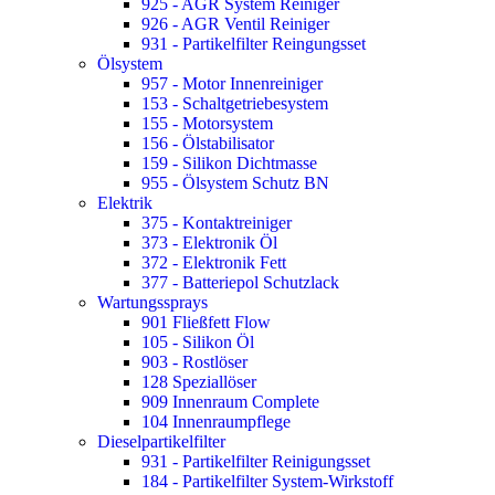
925 - AGR System Reiniger
926 - AGR Ventil Reiniger
931 - Partikelfilter Reingungsset
Ölsystem
957 - Motor Innenreiniger
153 - Schaltgetriebesystem
155 - Motorsystem
156 - Ölstabilisator
159 - Silikon Dichtmasse
955 - Ölsystem Schutz BN
Elektrik
375 - Kontaktreiniger
373 - Elektronik Öl
372 - Elektronik Fett
377 - Batteriepol Schutzlack
Wartungssprays
901 Fließfett Flow
105 - Silikon Öl
903 - Rostlöser
128 Speziallöser
909 Innenraum Complete
104 Innenraumpflege
Dieselpartikelfilter
931 - Partikelfilter Reinigungsset
184 - Partikelfilter System-Wirkstoff