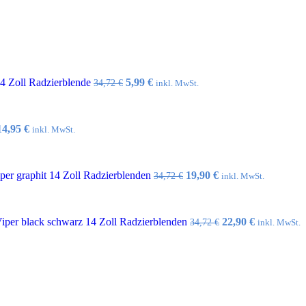
Ursprünglicher
Aktueller
14 Zoll Radzierblende
5,99
€
34,72
€
inkl. MwSt.
Preis
Preis
war:
ist:
34,72 €
5,99 €.
Ursprünglicher
Aktueller
14,95
€
inkl. MwSt.
Preis
Preis
war:
ist:
32,10 €
14,95 €.
Ursprünglicher
Aktueller
er graphit 14 Zoll Radzierblenden
19,90
€
34,72
€
inkl. MwSt.
Preis
Preis
war:
ist:
34,72 €
19,90 €.
Ursprünglicher
Aktueller
per black schwarz 14 Zoll Radzierblenden
22,90
€
34,72
€
inkl. MwSt.
Preis
Preis
war:
ist:
34,72 €
22,90 €.