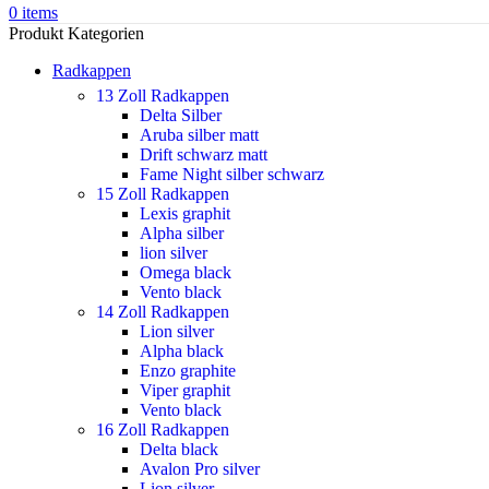
0
items
Produkt Kategorien
Radkappen
13 Zoll Radkappen
Delta Silber
Aruba silber matt
Drift schwarz matt
Fame Night silber schwarz
15 Zoll Radkappen
Lexis graphit
Alpha silber
lion silver
Omega black
Vento black
14 Zoll Radkappen
Lion silver
Alpha black
Enzo graphite
Viper graphit
Vento black
16 Zoll Radkappen
Delta black
Avalon Pro silver
Lion silver