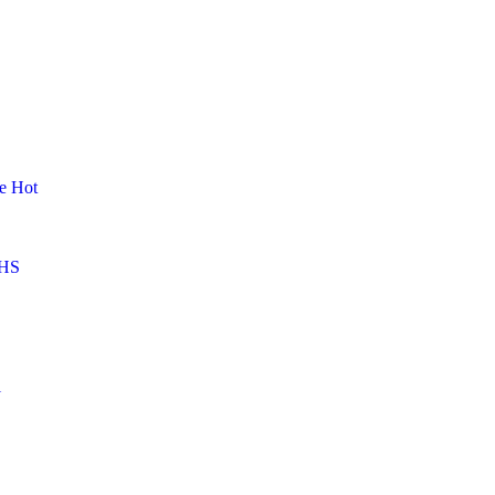
me
Hot
HS
l