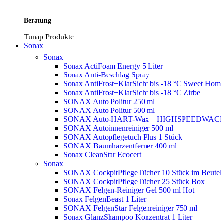
Beratung
Tunap Produkte
Sonax
Sonax
Sonax ActiFoam Energy 5 Liter
Sonax Anti-Beschlag Spray
Sonax AntiFrost+KlarSicht bis -18 °C Sweet Ho
Sonax AntiFrost+KlarSicht bis -18 °C Zirbe
SONAX Auto Politur 250 ml
SONAX Auto Politur 500 ml
SONAX Auto-HART-Wax – HIGHSPEEDWAC
SONAX Autoinnenreiniger 500 ml
SONAX Autopflegetuch Plus 1 Stück
SONAX Baumharzentferner 400 ml
Sonax CleanStar Ecocert
Sonax
SONAX CockpitPflegeTücher 10 Stück im Beute
SONAX CockpitPflegeTücher 25 Stück Box
SONAX Felgen-Reiniger Gel 500 ml
Hot
Sonax FelgenBeast 1 Liter
SONAX FelgenStar Felgenreiniger 750 ml
Sonax GlanzShampoo Konzentrat 1 Liter