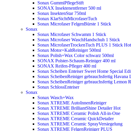
Sonax GummiPflegeStift
SONAX Insektenentferner 500 ml
Sonax InsektenStar 750ml
Sonax KlarSichtMicrofaserTuch
Sonax Microfaser FelgenBürste 1 Stück
Sonax
Sonax Microfaser Schwamm 1 Stück
Sonax Microfaser WaschHandschuh 1 Stück
Sonax MicrofaserTrockenTuch PLUS 1 Stück
Hot
Sonax Motor+KaltReiniger 500ml
Sonax Polish+Wax Color schwarz 500ml
SONAX Polster-Schaum-Reiniger 400 ml
SONAX Reifen-Pfleger 400 ml
Sonax Scheiben Enteiser Sweet Home Special Edit
Sonax ScheibenReiniger gebrauchsfertig Havana 
Sonax ScheibenReiniger gebrauchsfertig Lemon 
Sonax SchlossEnteiser
Sonax
Sonax Wasch+Wax
Sonax XTREME AutoInnenReiniger
Sonax XTREME BrilliantShine Detailer
Hot
Sonax XTREME Ceramic Polish All-in-One
Sonax XTREME Ceramic QuickDetailer
Sonax XTREME Ceramic SprayVersiegelung
Sonax XTREME FelgenReiniger PLUS