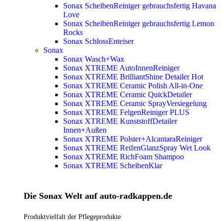
Sonax ScheibenReiniger gebrauchsfertig Havana
Love
Sonax ScheibenReiniger gebrauchsfertig Lemon
Rocks
Sonax SchlossEnteiser
Sonax
Sonax Wasch+Wax
Sonax XTREME AutoInnenReiniger
Sonax XTREME BrilliantShine Detailer
Hot
Sonax XTREME Ceramic Polish All-in-One
Sonax XTREME Ceramic QuickDetailer
Sonax XTREME Ceramic SprayVersiegelung
Sonax XTREME FelgenReiniger PLUS
Sonax XTREME KunststoffDetailer
Innen+Außen
Sonax XTREME Polster+AlcantaraReiniger
Sonax XTREME ReifenGlanzSpray Wet Look
Sonax XTREME RichFoam Shampoo
Sonax XTREME ScheibenKlar
Die Sonax Welt auf auto-radkappen.de
Produktvielfalt der Pflegeprodukte