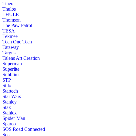
Tineo
Thulos
THULE
Thomson
The Paw Patrol
TESA
Tekmee
Tech One Tech
Tataway
Targus
Talens Art Creation
Superman
Superlite
Subblim
STP
Stilo
Startech
Star Wars
Stanley
Stak
Stahlex
Spider-Man
Sparco
SOS Road Connected
Sos