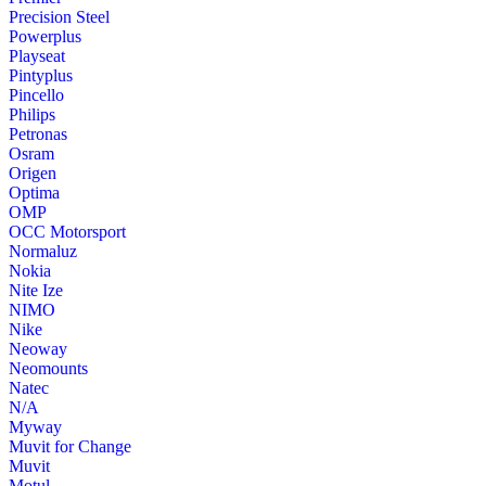
Precision Steel
Powerplus
Playseat
Pintyplus
Pincello
Philips
Petronas
Osram
Origen
Optima
OMP
OCC Motorsport
Normaluz
Nokia
Nite Ize
NIMO
Nike
Neoway
Neomounts
Natec
N/A
Myway
Muvit for Change
Muvit
Motul