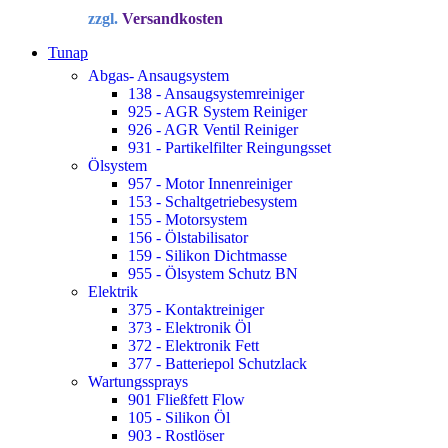
Preis
Preis
zzgl.
Versandkosten
war:
ist:
34,72 €
22,90 €.
Tunap
Abgas- Ansaugsystem
138 - Ansaugsystemreiniger
925 - AGR System Reiniger
926 - AGR Ventil Reiniger
931 - Partikelfilter Reingungsset
Ölsystem
957 - Motor Innenreiniger
153 - Schaltgetriebesystem
155 - Motorsystem
156 - Ölstabilisator
159 - Silikon Dichtmasse
955 - Ölsystem Schutz BN
Elektrik
375 - Kontaktreiniger
373 - Elektronik Öl
372 - Elektronik Fett
377 - Batteriepol Schutzlack
Wartungssprays
901 Fließfett Flow
105 - Silikon Öl
903 - Rostlöser