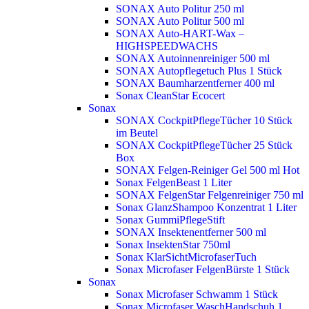
SONAX Auto Politur 250 ml
SONAX Auto Politur 500 ml
SONAX Auto-HART-Wax –
HIGHSPEEDWACHS
SONAX Autoinnenreiniger 500 ml
SONAX Autopflegetuch Plus 1 Stück
SONAX Baumharzentferner 400 ml
Sonax CleanStar Ecocert
Sonax
SONAX CockpitPflegeTücher 10 Stück
im Beutel
SONAX CockpitPflegeTücher 25 Stück
Box
SONAX Felgen-Reiniger Gel 500 ml
Hot
Sonax FelgenBeast 1 Liter
SONAX FelgenStar Felgenreiniger 750 ml
Sonax GlanzShampoo Konzentrat 1 Liter
Sonax GummiPflegeStift
SONAX Insektenentferner 500 ml
Sonax InsektenStar 750ml
Sonax KlarSichtMicrofaserTuch
Sonax Microfaser FelgenBürste 1 Stück
Sonax
Sonax Microfaser Schwamm 1 Stück
Sonax Microfaser WaschHandschuh 1