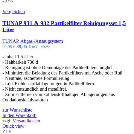
-10%
Vergleichen
TUNAP 931 & 932 Partikelfilter Reinigungsset 1,5
Liter
TUNAP
,
Abgas-/Ansaugsystem
Ursprünglicher
Aktueller
89,95
€
99,95
€
inkl. MwSt.
Preis
Preis
- Inhalt 1,5 Liter
war:
ist:
- Haltbarkeit 730 d
99,95 €
89,95 €.
- Reinigung ist ohne Demontage des Partikelfilters möglich
- Minimiert die Beladung des Partikelfilters mit Asche oder Ruß
- Neutrale, aschefreie Formulierung
- Löst Kohlenstoffablagerungen in Partikelfiltern
- Nicht entzündlich und metallfrei.
- Zum Entfernen von kohlenstoffhaltigen Ablagerungen aus
Oxidationskatalysatoren
zur Wunschliste
In den Warenkorb
zzgl.
Versandkosten
Quick view
ZTE