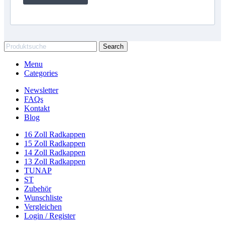
Search
Menu
Categories
Newsletter
FAQs
Kontakt
Blog
16 Zoll Radkappen
15 Zoll Radkappen
14 Zoll Radkappen
13 Zoll Radkappen
TUNAP
ST
Zubehör
Wunschliste
Vergleichen
Login / Register