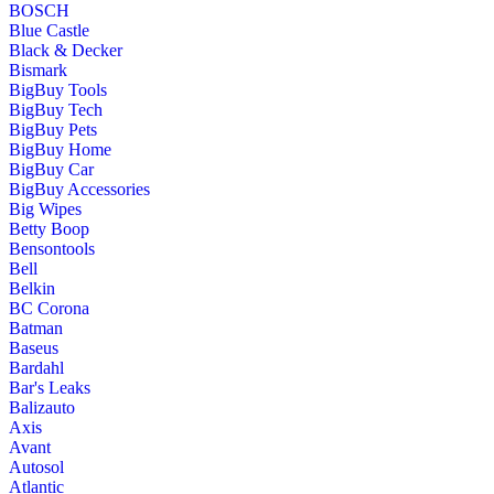
BOSCH
Blue Castle
Black & Decker
Bismark
BigBuy Tools
BigBuy Tech
BigBuy Pets
BigBuy Home
BigBuy Car
BigBuy Accessories
Big Wipes
Betty Boop
Bensontools
Bell
Belkin
BC Corona
Batman
Baseus
Bardahl
Bar's Leaks
Balizauto
Axis
Avant
Autosol
Atlantic