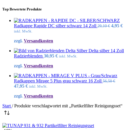
Top Bewertete Produkte
Ursprüng
Akt
Radkappe Rapide DC silber schwarz 14 Zoll
4,95
€
29,10
€
Preis
Pre
inkl. MwSt.
war:
ist:
zzgl.
Versandkosten
29,10 €
4,95
Delta silber 14 Zoll
Radzierblenden
30,95
€
inkl. MwSt.
zzgl.
Versandkosten
Radkappen Mirage 5 Plus grau schwarz 16 Zoll
56,50
€
Ursprünglicher
Aktueller
47,95
€
inkl. MwSt.
Preis
Preis
zzgl.
Versandkosten
war:
ist:
56,50 €
47,95 €.
Start
/
Produkte verschlagwortet mit „Partikelfilter Reinigungsset“