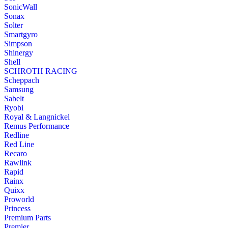
SonicWall
Sonax
Solter
Smartgyro
Simpson
Shinergy
Shell
SCHROTH RACING
Scheppach
Samsung
Sabelt
Ryobi
Royal & Langnickel
Remus Performance
Redline
Red Line
Recaro
Rawlink
Rapid
Rainx
Quixx
Proworld
Princess
Premium Parts
Premier