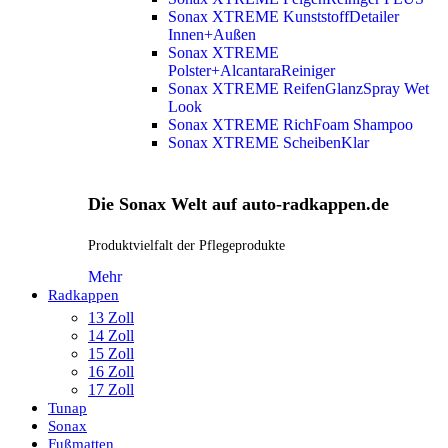
Sonax XTREME KunststoffDetailer
Innen+Außen
Sonax XTREME
Polster+AlcantaraReiniger
Sonax XTREME ReifenGlanzSpray Wet
Look
Sonax XTREME RichFoam Shampoo
Sonax XTREME ScheibenKlar
Die Sonax Welt auf auto-radkappen.de
Produktvielfalt der Pflegeprodukte
Mehr
Radkappen
13 Zoll
14 Zoll
15 Zoll
16 Zoll
17 Zoll
Tunap
Sonax
Fußmatten