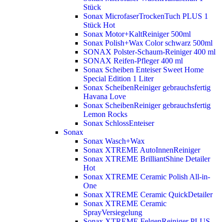
Stück
Sonax MicrofaserTrockenTuch PLUS 1
Stück
Hot
Sonax Motor+KaltReiniger 500ml
Sonax Polish+Wax Color schwarz 500ml
SONAX Polster-Schaum-Reiniger 400 ml
SONAX Reifen-Pfleger 400 ml
Sonax Scheiben Enteiser Sweet Home
Special Edition 1 Liter
Sonax ScheibenReiniger gebrauchsfertig
Havana Love
Sonax ScheibenReiniger gebrauchsfertig
Lemon Rocks
Sonax SchlossEnteiser
Sonax
Sonax Wasch+Wax
Sonax XTREME AutoInnenReiniger
Sonax XTREME BrilliantShine Detailer
Hot
Sonax XTREME Ceramic Polish All-in-
One
Sonax XTREME Ceramic QuickDetailer
Sonax XTREME Ceramic
SprayVersiegelung
Sonax XTREME FelgenReiniger PLUS