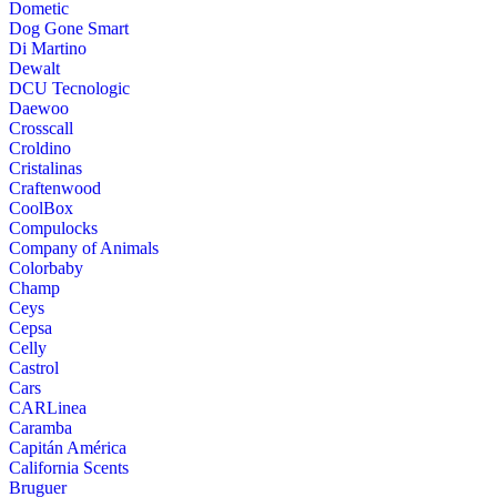
Dometic
Dog Gone Smart
Di Martino
Dewalt
DCU Tecnologic
Daewoo
Crosscall
Croldino
Cristalinas
Craftenwood
CoolBox
Compulocks
Company of Animals
Colorbaby
Champ
Ceys
Cepsa
Celly
Castrol
Cars
CARLinea
Caramba
Capitán América
California Scents
Bruguer