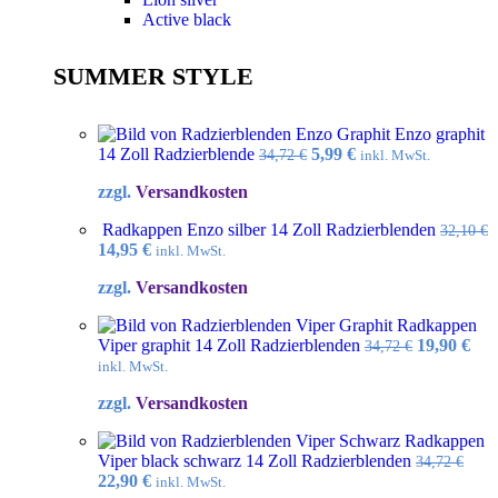
Active black
SUMMER STYLE
Enzo graphit
Ursprünglicher
Aktueller
14 Zoll Radzierblende
5,99
€
34,72
€
inkl. MwSt.
Preis
Preis
zzgl.
Versandkosten
war:
ist:
34,72 €
5,99 €.
Radkappen Enzo silber 14 Zoll Radzierblenden
32,10
€
Ursprünglicher
Aktueller
14,95
€
inkl. MwSt.
Preis
Preis
zzgl.
Versandkosten
war:
ist:
32,10 €
14,95 €.
Radkappen
Ursprüngl
Akt
Viper graphit 14 Zoll Radzierblenden
19,90
€
34,72
€
Preis
Pre
inkl. MwSt.
war:
ist:
zzgl.
Versandkosten
34,72 €
19,9
Radkappen
Viper black schwarz 14 Zoll Radzierblenden
34,72
€
Ursprünglicher
Aktueller
22,90
€
inkl. MwSt.