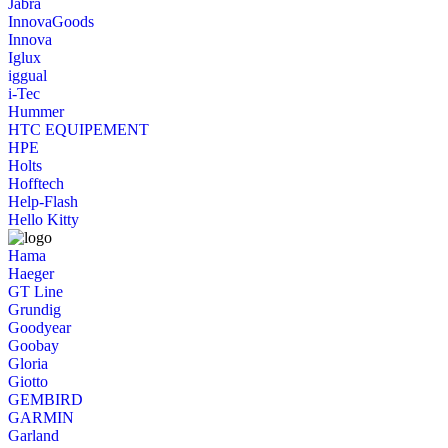
Jabra
InnovaGoods
Innova
Iglux
iggual
i-Tec
Hummer
HTC EQUIPEMENT
HPE
Holts
Hofftech
Help-Flash
Hello Kitty
Hama
Haeger
GT Line
Grundig
Goodyear
Goobay
Gloria
Giotto
GEMBIRD
GARMIN
Garland