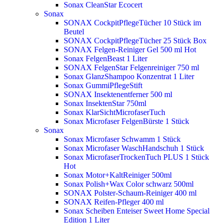
Sonax CleanStar Ecocert
Sonax
SONAX CockpitPflegeTücher 10 Stück im
Beutel
SONAX CockpitPflegeTücher 25 Stück Box
SONAX Felgen-Reiniger Gel 500 ml
Hot
Sonax FelgenBeast 1 Liter
SONAX FelgenStar Felgenreiniger 750 ml
Sonax GlanzShampoo Konzentrat 1 Liter
Sonax GummiPflegeStift
SONAX Insektenentferner 500 ml
Sonax InsektenStar 750ml
Sonax KlarSichtMicrofaserTuch
Sonax Microfaser FelgenBürste 1 Stück
Sonax
Sonax Microfaser Schwamm 1 Stück
Sonax Microfaser WaschHandschuh 1 Stück
Sonax MicrofaserTrockenTuch PLUS 1 Stück
Hot
Sonax Motor+KaltReiniger 500ml
Sonax Polish+Wax Color schwarz 500ml
SONAX Polster-Schaum-Reiniger 400 ml
SONAX Reifen-Pfleger 400 ml
Sonax Scheiben Enteiser Sweet Home Special
Edition 1 Liter