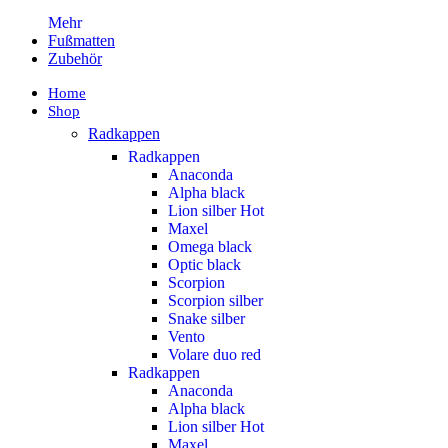
Mehr
Fußmatten
Zubehör
Home
Shop
Radkappen
Radkappen
Anaconda
Alpha black
Lion silber
Hot
Maxel
Omega black
Optic black
Scorpion
Scorpion silber
Snake silber
Vento
Volare duo red
Radkappen
Anaconda
Alpha black
Lion silber
Hot
Maxel