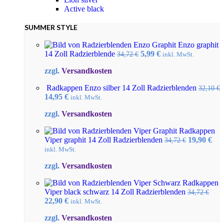
Active black
SUMMER STYLE
Enzo graphit
Ursprünglicher
Aktueller
14 Zoll Radzierblende
5,99
€
34,72
€
inkl. MwSt.
Preis
Preis
zzgl.
Versandkosten
war:
ist:
34,72 €
5,99 €.
Radkappen Enzo silber 14 Zoll Radzierblenden
32,10
€
Ursprünglicher
Aktueller
14,95
€
inkl. MwSt.
Preis
Preis
zzgl.
Versandkosten
war:
ist:
32,10 €
14,95 €.
Radkappen
Ursprüngl
Akt
Viper graphit 14 Zoll Radzierblenden
19,90
€
34,72
€
Preis
Pre
inkl. MwSt.
war:
ist:
zzgl.
Versandkosten
34,72 €
19,
Radkappen
Viper black schwarz 14 Zoll Radzierblenden
34,72
€
Ursprünglicher
Aktueller
22,90
€
inkl. MwSt.
Preis
Preis
zzgl.
Versandkosten
war:
ist: