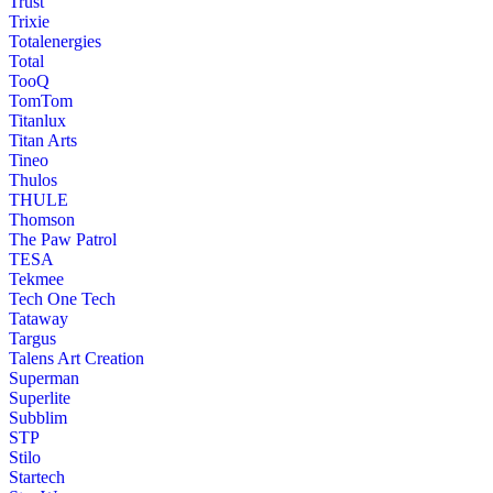
Trust
Trixie
Totalenergies
Total
TooQ
TomTom
Titanlux
Titan Arts
Tineo
Thulos
THULE
Thomson
The Paw Patrol
TESA
Tekmee
Tech One Tech
Tataway
Targus
Talens Art Creation
Superman
Superlite
Subblim
STP
Stilo
Startech