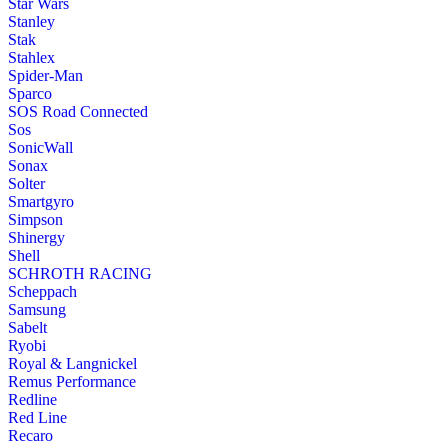
Star Wars
Stanley
Stak
Stahlex
Spider-Man
Sparco
SOS Road Connected
Sos
SonicWall
Sonax
Solter
Smartgyro
Simpson
Shinergy
Shell
SCHROTH RACING
Scheppach
Samsung
Sabelt
Ryobi
Royal & Langnickel
Remus Performance
Redline
Red Line
Recaro