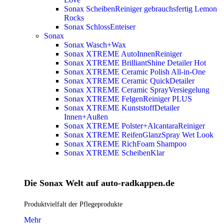
Sonax ScheibenReiniger gebrauchsfertig Lemon
Rocks
Sonax SchlossEnteiser
Sonax
Sonax Wasch+Wax
Sonax XTREME AutoInnenReiniger
Sonax XTREME BrilliantShine Detailer
Hot
Sonax XTREME Ceramic Polish All-in-One
Sonax XTREME Ceramic QuickDetailer
Sonax XTREME Ceramic SprayVersiegelung
Sonax XTREME FelgenReiniger PLUS
Sonax XTREME KunststoffDetailer
Innen+Außen
Sonax XTREME Polster+AlcantaraReiniger
Sonax XTREME ReifenGlanzSpray Wet Look
Sonax XTREME RichFoam Shampoo
Sonax XTREME ScheibenKlar
Die Sonax Welt auf auto-radkappen.de
Produktvielfalt der Pflegeprodukte
Mehr