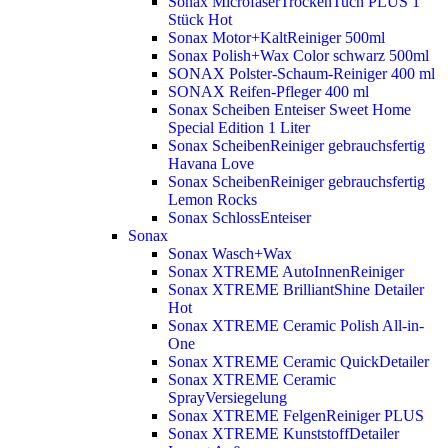
Sonax MicrofaserTrockenTuch PLUS 1
Stück
Hot
Sonax Motor+KaltReiniger 500ml
Sonax Polish+Wax Color schwarz 500ml
SONAX Polster-Schaum-Reiniger 400 ml
SONAX Reifen-Pfleger 400 ml
Sonax Scheiben Enteiser Sweet Home
Special Edition 1 Liter
Sonax ScheibenReiniger gebrauchsfertig
Havana Love
Sonax ScheibenReiniger gebrauchsfertig
Lemon Rocks
Sonax SchlossEnteiser
Sonax
Sonax Wasch+Wax
Sonax XTREME AutoInnenReiniger
Sonax XTREME BrilliantShine Detailer
Hot
Sonax XTREME Ceramic Polish All-in-
One
Sonax XTREME Ceramic QuickDetailer
Sonax XTREME Ceramic
SprayVersiegelung
Sonax XTREME FelgenReiniger PLUS
Sonax XTREME KunststoffDetailer