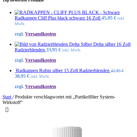
Top Bewertete Produkte
Radkappen Cliff Plus black schwarz 16 Zoll
45,95
€
inkl.
MwSt.
zzgl.
Versandkosten
Delta silber 16 Zoll
Radzierblenden
33,95
€
inkl. MwSt.
zzgl.
Versandkosten
Radkappen Rubin silber 15 Zoll Radzierblenden
42,95
€
Ursprünglicher
Aktueller
38,95
€
inkl. MwSt.
Preis
Preis
zzgl.
Versandkosten
war:
ist:
42,95 €
38,95 €.
Start
/
Produkte verschlagwortet mit „Partikelfilter System-
Wirkstoff“