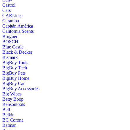
Castrol
Cars
CARLinea
Caramba
Capitán América
California Scents
Bruguer
BOSCH
Blue Castle
Black & Decker
Bismark
BigBuy Tools
BigBuy Tech
BigBuy Pets
BigBuy Home
BigBuy Car
BigBuy Accessories
Big Wipes
Betty Boop
Bensontools
Bell
Belkin
BC Corona
Batman