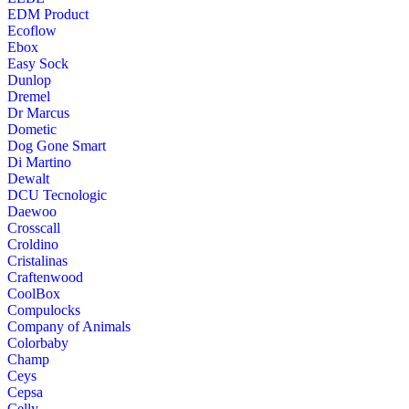
EDM Product
Ecoflow
Ebox
Easy Sock
Dunlop
Dremel
Dr Marcus
Dometic
Dog Gone Smart
Di Martino
Dewalt
DCU Tecnologic
Daewoo
Crosscall
Croldino
Cristalinas
Craftenwood
CoolBox
Compulocks
Company of Animals
Colorbaby
Champ
Ceys
Cepsa
Celly