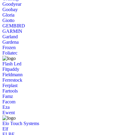
Goodyear
Goobay
Gloria
Giotto
GEMBIRD
GARMIN
Garland
Gardena
Frozen
Foliatec
Flash Led
Fitpaddy
Fieldmann
Ferrestock
Ferplast
Fartools
Famz
Facom
Eza
Ewent
Elo Touch Systems
Elf
ELBE