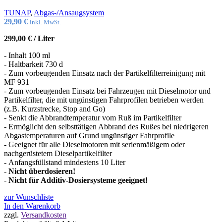
TUNAP
,
Abgas-/Ansaugsystem
29,90
€
inkl. MwSt.
299,00
€
/
Liter
- Inhalt 100 ml
- Haltbarkeit 730 d
- Zum vorbeugenden Einsatz nach der Partikelfilterreinigung mit
MF 931
- Zum vorbeugenden Einsatz bei Fahrzeugen mit Dieselmotor und
Partikelfilter, die mit ungünstigen Fahrprofilen betrieben werden
(z.B. Kurzstrecke, Stop and Go)
- Senkt die Abbrandtemperatur vom Ruß im Partikelfilter
- Ermöglicht den selbsttätigen Abbrand des Rußes bei niedrigeren
Abgastemperaturen auf Grund ungünstiger Fahrprofile
- Geeignet für alle Dieselmotoren mit serienmäßigem oder
nachgerüstetem Dieselpartikelfilter
- Anfangsfüllstand mindestens 10 Liter
-
Nicht überdosieren!
-
Nicht für Additiv-Dosiersysteme geeignet!
zur Wunschliste
In den Warenkorb
zzgl.
Versandkosten