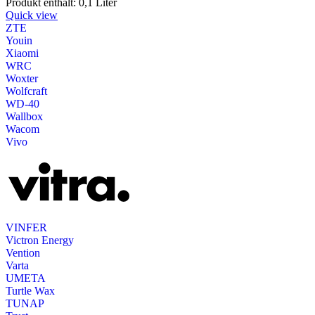
Produkt enthält: 0,1
Liter
Quick view
ZTE
Youin
Xiaomi
WRC
Woxter
Wolfcraft
WD-40
Wallbox
Wacom
Vivo
VINFER
Victron Energy
Vention
Varta
UMETA
Turtle Wax
TUNAP