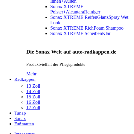
Innen+Außen
Sonax XTREME
Polster+AlcantaraReiniger
Sonax XTREME ReifenGlanzSpray Wet
Look
Sonax XTREME RichFoam Shampoo
Sonax XTREME ScheibenKlar
Die Sonax Welt auf auto-radkappen.de
Produktvielfalt der Pflegeprodukte
Mehr
Radkappen
13 Zoll
14 Zoll
15 Zoll
16 Zoll
17 Zoll
Tunap
Sonax
Fußmatten