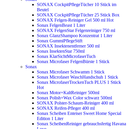
SONAX CockpitPflegeTücher 10 Stück im
Beutel
SONAX CockpitPflegeTücher 25 Stück Box
SONAX Felgen-Reiniger Gel 500 ml
Hot
Sonax FelgenBeast 1 Liter
SONAX FelgenStar Felgenreiniger 750 ml
Sonax GlanzShampoo Konzentrat 1 Liter
Sonax GummiPflegeStift
SONAX Insektenentferner 500 ml
Sonax InsektenStar 750ml
Sonax KlarSichtMicrofaserTuch
Sonax Microfaser FelgenBürste 1 Stück
Sonax
Sonax Microfaser Schwamm 1 Stück
Sonax Microfaser WaschHandschuh 1 Stück
Sonax MicrofaserTrockenTuch PLUS 1 Stück
Hot
Sonax Motor+KaltReiniger 500ml
Sonax Polish+Wax Color schwarz 500ml
SONAX Polster-Schaum-Reiniger 400 ml
SONAX Reifen-Pfleger 400 ml
Sonax Scheiben Enteiser Sweet Home Special
Edition 1 Liter
Sonax ScheibenReiniger gebrauchsfertig Havana
Love