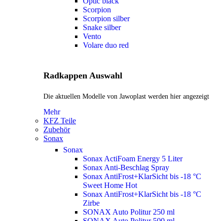
Optic black
Scorpion
Scorpion silber
Snake silber
Vento
Volare duo red
Radkappen Auswahl
Die aktuellen Modelle von Jawoplast werden hier angezeigt
Mehr
KFZ Teile
Zubehör
Sonax
Sonax
Sonax ActiFoam Energy 5 Liter
Sonax Anti-Beschlag Spray
Sonax AntiFrost+KlarSicht bis -18 °C
Sweet Home
Hot
Sonax AntiFrost+KlarSicht bis -18 °C
Zirbe
SONAX Auto Politur 250 ml
SONAX Auto Politur 500 ml