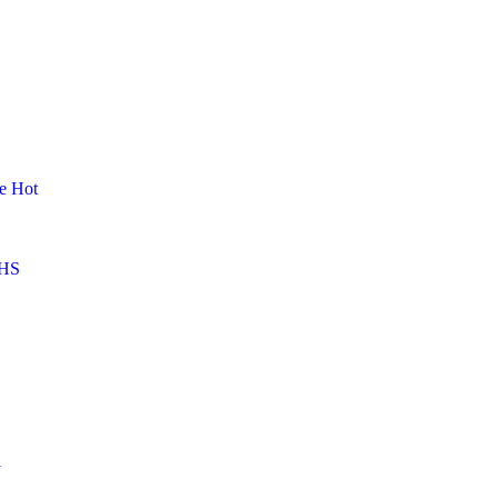
me
Hot
HS
l