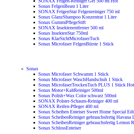
SONAX Felgen-Reiniger Gel 500 ml
Hot
Sonax FelgenBeast 1 Liter
SONAX FelgenStar Felgenreiniger 750 ml
Sonax GlanzShampoo Konzentrat 1 Liter
Sonax GummiPflegeStift
SONAX Insektenentferner 500 ml
Sonax InsektenStar 750ml
Sonax KlarSichtMicrofaserTuch
Sonax Microfaser FelgenBürste 1 Stück
Sonax
Sonax Microfaser Schwamm 1 Stück
Sonax Microfaser WaschHandschuh 1 Stück
Sonax MicrofaserTrockenTuch PLUS 1 Stück
Hot
Sonax Motor+KaltReiniger 500ml
Sonax Polish+Wax Color schwarz 500ml
SONAX Polster-Schaum-Reiniger 400 ml
SONAX Reifen-Pfleger 400 ml
Sonax Scheiben Enteiser Sweet Home Special Edit
Sonax ScheibenReiniger gebrauchsfertig Havana 
Sonax ScheibenReiniger gebrauchsfertig Lemon 
Sonax SchlossEnteiser