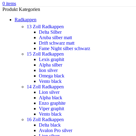
0
items
Produkt Kategorien
Radkappen
13 Zoll Radkappen
Delta Silber
Aruba silber matt
Drift schwarz matt
Fame Night silber schwarz
15 Zoll Radkappen
Lexis graphit
Alpha silber
lion silver
Omega black
Vento black
14 Zoll Radkappen
Lion silver
Alpha black
Enzo graphite
Viper graphit
Vento black
16 Zoll Radkappen
Delta black
Avalon Pro silver
Lion silver