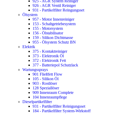
925 - AGR System Reiniger
926 - AGR Ventil Reiniger
931 - Partikelfilter Reingungsset
Ölsystem
957 - Motor Innenreiniger
153 - Schaltgetriebesystem
155 - Motorsystem
156 - Ölstabilisator
159 - Silikon Dichtmasse
955 - Ölsystem Schutz BN
Elektrik
375 - Kontaktreiniger
373 - Elektronik Öl
372 - Elektronik Fett
377 - Batteriepol Schutzlack
Wartungssprays
901 Fließfett Flow
105 - Silikon Öl
903 - Rostlöser
128 Speziallöser
909 Innenraum Complete
104 Innenraumpflege
Dieselpartikelfilter
931 - Partikelfilter Reinigungsset
184 - Partikelfilter System-Wirkstoff