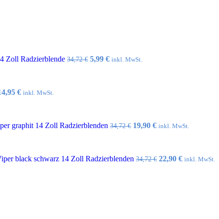
Ursprünglicher
Aktueller
14 Zoll Radzierblende
5,99
€
34,72
€
inkl. MwSt.
Preis
Preis
war:
ist:
34,72 €
5,99 €.
Ursprünglicher
Aktueller
14,95
€
inkl. MwSt.
Preis
Preis
war:
ist:
32,10 €
14,95 €.
Ursprünglicher
Aktueller
er graphit 14 Zoll Radzierblenden
19,90
€
34,72
€
inkl. MwSt.
Preis
Preis
war:
ist:
34,72 €
19,90 €.
Ursprünglicher
Aktueller
per black schwarz 14 Zoll Radzierblenden
22,90
€
34,72
€
inkl. MwSt.
Preis
Preis
war:
ist:
34,72 €
22,90 €.