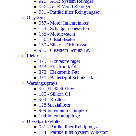
925 - AGR System Reiniger
926 - AGR Ventil Reiniger
931 - Partikelfilter Reingungsset
Ölsystem
957 - Motor Innenreiniger
153 - Schaltgetriebesystem
155 - Motorsystem
156 - Ölstabilisator
159 - Silikon Dichtmasse
955 - Ölsystem Schutz BN
Elektrik
375 - Kontaktreiniger
373 - Elektronik Öl
372 - Elektronik Fett
377 - Batteriepol Schutzlack
Wartungssprays
901 Fließfett Flow
105 - Silikon Öl
903 - Rostlöser
128 Speziallöser
909 Innenraum Complete
104 Innenraumpflege
Dieselpartikelfilter
931 - Partikelfilter Reinigungsset
184 - Partikelfilter System-Wirkstoff