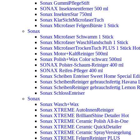
Sonax GummiPflegeStift
SONAX Insektenentferner 500 ml
Sonax InsektenStar 750ml
Sonax KlarSichtMicrofaserTuch
Sonax Microfaser FelgenBürste 1 Stück
Sonax
Sonax Microfaser Schwamm 1 Stück
Sonax Microfaser WaschHandschuh 1 Stück
Sonax MicrofaserTrockenTuch PLUS 1 Stück
Hot
Sonax Motor+KaltReiniger 500ml
Sonax Polish+Wax Color schwarz 500ml
SONAX Polster-Schaum-Reiniger 400 ml
SONAX Reifen-Pfleger 400 ml
Sonax Scheiben Enteiser Sweet Home Special Edit
Sonax ScheibenReiniger gebrauchsfertig Havana 
Sonax ScheibenReiniger gebrauchsfertig Lemon 
Sonax SchlossEnteiser
Sonax
Sonax Wasch+Wax
Sonax XTREME AutoInnenReiniger
Sonax XTREME BrilliantShine Detailer
Hot
Sonax XTREME Ceramic Polish All-in-One
Sonax XTREME Ceramic QuickDetailer
Sonax XTREME Ceramic SprayVersiegelung
Sonax XTREME FelgenReiniger PLUS