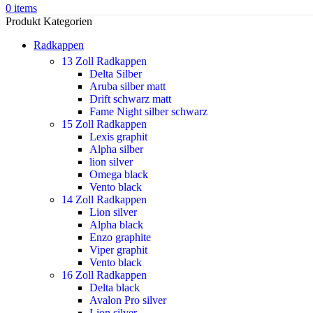
0
items
Produkt Kategorien
Radkappen
13 Zoll Radkappen
Delta Silber
Aruba silber matt
Drift schwarz matt
Fame Night silber schwarz
15 Zoll Radkappen
Lexis graphit
Alpha silber
lion silver
Omega black
Vento black
14 Zoll Radkappen
Lion silver
Alpha black
Enzo graphite
Viper graphit
Vento black
16 Zoll Radkappen
Delta black
Avalon Pro silver
Lion silver