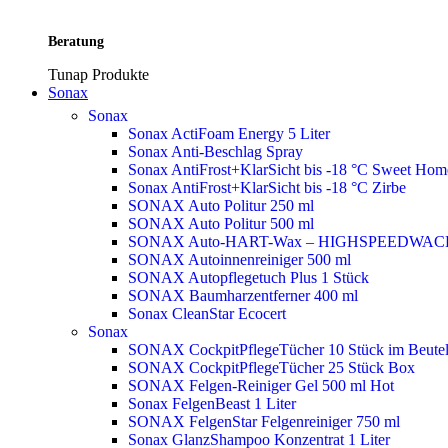
Beratung
Tunap Produkte
Sonax
Sonax
Sonax ActiFoam Energy 5 Liter
Sonax Anti-Beschlag Spray
Sonax AntiFrost+KlarSicht bis -18 °C Sweet Ho
Sonax AntiFrost+KlarSicht bis -18 °C Zirbe
SONAX Auto Politur 250 ml
SONAX Auto Politur 500 ml
SONAX Auto-HART-Wax – HIGHSPEEDWAC
SONAX Autoinnenreiniger 500 ml
SONAX Autopflegetuch Plus 1 Stück
SONAX Baumharzentferner 400 ml
Sonax CleanStar Ecocert
Sonax
SONAX CockpitPflegeTücher 10 Stück im Beute
SONAX CockpitPflegeTücher 25 Stück Box
SONAX Felgen-Reiniger Gel 500 ml
Hot
Sonax FelgenBeast 1 Liter
SONAX FelgenStar Felgenreiniger 750 ml
Sonax GlanzShampoo Konzentrat 1 Liter