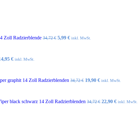
Ursprünglicher
Aktueller
14 Zoll Radzierblende
5,99
€
34,72
€
inkl. MwSt.
Preis
Preis
war:
ist:
34,72 €
5,99 €.
Ursprünglicher
Aktueller
14,95
€
inkl. MwSt.
Preis
Preis
war:
ist:
32,10 €
14,95 €.
Ursprünglicher
Aktueller
er graphit 14 Zoll Radzierblenden
19,90
€
34,72
€
inkl. MwSt.
Preis
Preis
war:
ist:
34,72 €
19,90 €.
Ursprünglicher
Aktueller
per black schwarz 14 Zoll Radzierblenden
22,90
€
34,72
€
inkl. MwSt.
Preis
Preis
war:
ist:
34,72 €
22,90 €.