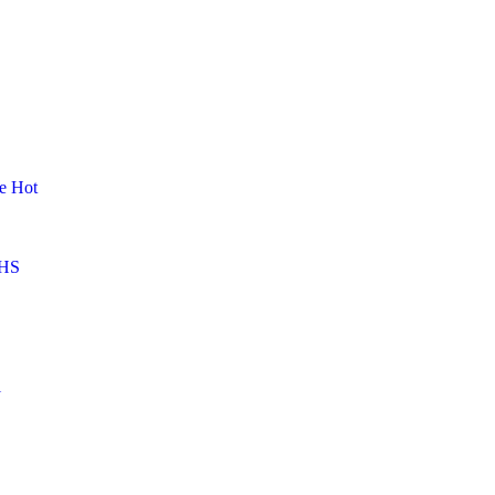
me
Hot
HS
l