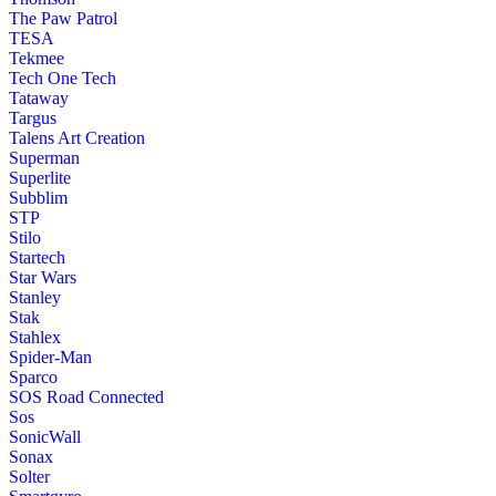
The Paw Patrol
TESA
Tekmee
Tech One Tech
Tataway
Targus
Talens Art Creation
Superman
Superlite
Subblim
STP
Stilo
Startech
Star Wars
Stanley
Stak
Stahlex
Spider-Man
Sparco
SOS Road Connected
Sos
SonicWall
Sonax
Solter