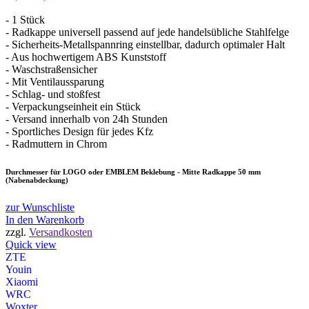
Preis
Preis
- 1 Stück
war:
ist:
- Radkappe universell passend auf jede handelsübliche Stahlfelge
36,10 €
4,95 €.
- Sicherheits-Metallspannring einstellbar, dadurch optimaler Halt
- Aus hochwertigem ABS Kunststoff
- Waschstraßensicher
- Mit Ventilaussparung
- Schlag- und stoßfest
- Verpackungseinheit ein Stück
- Versand innerhalb von 24h Stunden
- Sportliches Design für jedes Kfz
- Radmuttern in Chrom
Durchmesser für LOGO oder EMBLEM Beklebung - Mitte Radkappe 50 mm
(Nabenabdeckung)
zur Wunschliste
In den Warenkorb
zzgl.
Versandkosten
Quick view
ZTE
Youin
Xiaomi
WRC
Woxter