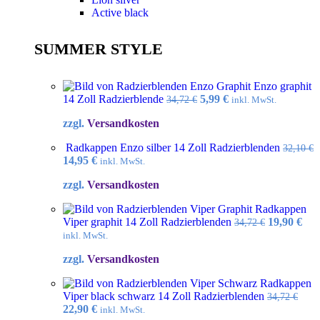
Active black
SUMMER STYLE
Enzo graphit
Ursprünglicher
Aktueller
14 Zoll Radzierblende
5,99
€
34,72
€
inkl. MwSt.
Preis
Preis
zzgl.
Versandkosten
war:
ist:
34,72 €
5,99 €.
Radkappen Enzo silber 14 Zoll Radzierblenden
32,10
€
Ursprünglicher
Aktueller
14,95
€
inkl. MwSt.
Preis
Preis
zzgl.
Versandkosten
war:
ist:
32,10 €
14,95 €.
Radkappen
Ursprüngl
Akt
Viper graphit 14 Zoll Radzierblenden
19,90
€
34,72
€
Preis
Pre
inkl. MwSt.
war:
ist:
zzgl.
Versandkosten
34,72 €
19,9
Radkappen
Viper black schwarz 14 Zoll Radzierblenden
34,72
€
Ursprünglicher
Aktueller
22,90
€
inkl. MwSt.