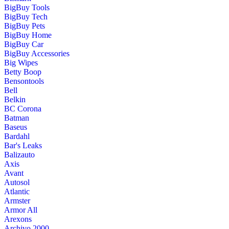
BigBuy Tools
BigBuy Tech
BigBuy Pets
BigBuy Home
BigBuy Car
BigBuy Accessories
Big Wipes
Betty Boop
Bensontools
Bell
Belkin
BC Corona
Batman
Baseus
Bardahl
Bar's Leaks
Balizauto
Axis
Avant
Autosol
Atlantic
Armster
Armor All
Arexons
Archivo 2000