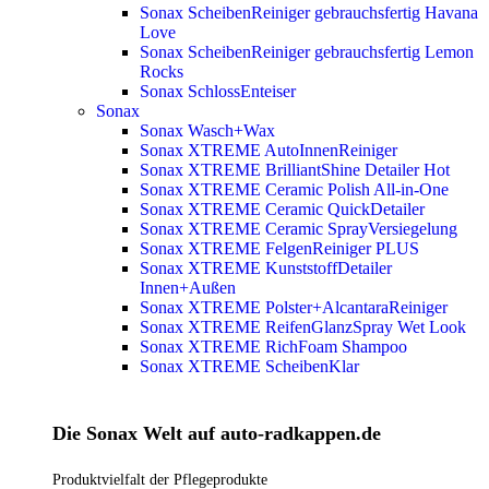
Sonax ScheibenReiniger gebrauchsfertig Havana
Love
Sonax ScheibenReiniger gebrauchsfertig Lemon
Rocks
Sonax SchlossEnteiser
Sonax
Sonax Wasch+Wax
Sonax XTREME AutoInnenReiniger
Sonax XTREME BrilliantShine Detailer
Hot
Sonax XTREME Ceramic Polish All-in-One
Sonax XTREME Ceramic QuickDetailer
Sonax XTREME Ceramic SprayVersiegelung
Sonax XTREME FelgenReiniger PLUS
Sonax XTREME KunststoffDetailer
Innen+Außen
Sonax XTREME Polster+AlcantaraReiniger
Sonax XTREME ReifenGlanzSpray Wet Look
Sonax XTREME RichFoam Shampoo
Sonax XTREME ScheibenKlar
Die Sonax Welt auf auto-radkappen.de
Produktvielfalt der Pflegeprodukte