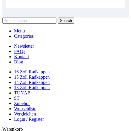
Search
Menu
Categories
Newsletter
FAQs
Kontakt
Blog
16 Zoll Radkappen
15 Zoll Radkappen
14 Zoll Radkappen
13 Zoll Radkappen
TUNAP
ST
Zubehör
Wunschliste
Vergleichen
Login / Register
Warenkorb