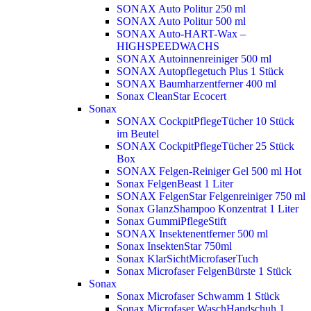
SONAX Auto Politur 250 ml
SONAX Auto Politur 500 ml
SONAX Auto-HART-Wax –
HIGHSPEEDWACHS
SONAX Autoinnenreiniger 500 ml
SONAX Autopflegetuch Plus 1 Stück
SONAX Baumharzentferner 400 ml
Sonax CleanStar Ecocert
Sonax
SONAX CockpitPflegeTücher 10 Stück
im Beutel
SONAX CockpitPflegeTücher 25 Stück
Box
SONAX Felgen-Reiniger Gel 500 ml
Hot
Sonax FelgenBeast 1 Liter
SONAX FelgenStar Felgenreiniger 750 ml
Sonax GlanzShampoo Konzentrat 1 Liter
Sonax GummiPflegeStift
SONAX Insektenentferner 500 ml
Sonax InsektenStar 750ml
Sonax KlarSichtMicrofaserTuch
Sonax Microfaser FelgenBürste 1 Stück
Sonax
Sonax Microfaser Schwamm 1 Stück
Sonax Microfaser WaschHandschuh 1