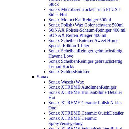
Stück
Sonax MicrofaserTrockenTuch PLUS 1
Stück
Hot
Sonax Motor+KaltReiniger 500ml
Sonax Polish+Wax Color schwarz 500ml
SONAX Polster-Schaum-Reiniger 400 ml
SONAX Reifen-Pfleger 400 ml
Sonax Scheiben Enteiser Sweet Home
Special Edition 1 Liter
Sonax ScheibenReiniger gebrauchsfertig
Havana Love
Sonax ScheibenReiniger gebrauchsfertig
Lemon Rocks
Sonax SchlossEnteiser
Sonax
Sonax Wasch+Wax
Sonax XTREME AutoInnenReiniger
Sonax XTREME BrilliantShine Detailer
Hot
Sonax XTREME Ceramic Polish All-in-
One
Sonax XTREME Ceramic QuickDetailer
Sonax XTREME Ceramic
SprayVersiegelung
Sonax XTREME FelgenReiniger PLUS