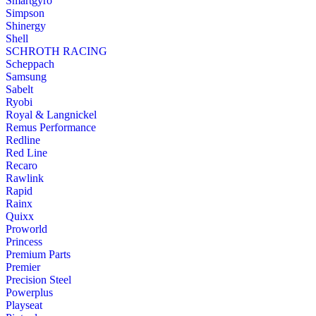
Smartgyro
Simpson
Shinergy
Shell
SCHROTH RACING
Scheppach
Samsung
Sabelt
Ryobi
Royal & Langnickel
Remus Performance
Redline
Red Line
Recaro
Rawlink
Rapid
Rainx
Quixx
Proworld
Princess
Premium Parts
Premier
Precision Steel
Powerplus
Playseat