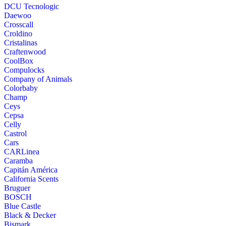
DCU Tecnologic
Daewoo
Crosscall
Croldino
Cristalinas
Craftenwood
CoolBox
Compulocks
Company of Animals
Colorbaby
Champ
Ceys
Cepsa
Celly
Castrol
Cars
CARLinea
Caramba
Capitán América
California Scents
Bruguer
BOSCH
Blue Castle
Black & Decker
Bismark