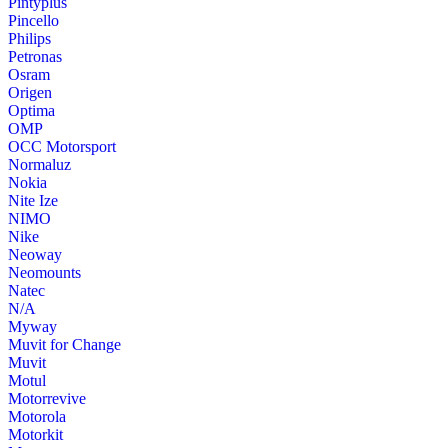
Pintyplus
Pincello
Philips
Petronas
Osram
Origen
Optima
OMP
OCC Motorsport
Normaluz
Nokia
Nite Ize
NIMO
Nike
Neoway
Neomounts
Natec
N/A
Myway
Muvit for Change
Muvit
Motul
Motorrevive
Motorola
Motorkit