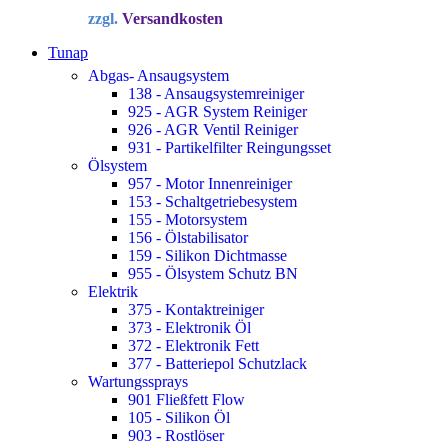
Preis
Preis
zzgl.
Versandkosten
war:
ist:
34,72 €
22,90 €.
Tunap
Abgas- Ansaugsystem
138 - Ansaugsystemreiniger
925 - AGR System Reiniger
926 - AGR Ventil Reiniger
931 - Partikelfilter Reingungsset
Ölsystem
957 - Motor Innenreiniger
153 - Schaltgetriebesystem
155 - Motorsystem
156 - Ölstabilisator
159 - Silikon Dichtmasse
955 - Ölsystem Schutz BN
Elektrik
375 - Kontaktreiniger
373 - Elektronik Öl
372 - Elektronik Fett
377 - Batteriepol Schutzlack
Wartungssprays
901 Fließfett Flow
105 - Silikon Öl
903 - Rostlöser