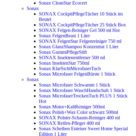
Sonax CleanStar Ecocert
Sonax
SONAX CockpitPflegeTücher 10 Stück im
Beutel
SONAX CockpitPflegeTücher 25 Stück Box
SONAX Felgen-Reiniger Gel 500 ml
Hot
Sonax FelgenBeast 1 Liter
SONAX FelgenStar Felgenreiniger 750 ml
Sonax GlanzShampoo Konzentrat 1 Liter
Sonax GummiPflegeStift
SONAX Insektenentferner 500 ml
Sonax InsektenStar 750ml
Sonax KlarSichtMicrofaserTuch
Sonax Microfaser FelgenBürste 1 Stück
Sonax
Sonax Microfaser Schwamm 1 Stück
Sonax Microfaser WaschHandschuh 1 Stück
Sonax MicrofaserTrockenTuch PLUS 1 Stück
Hot
Sonax Motor+KaltReiniger 500ml
Sonax Polish+Wax Color schwarz 500ml
SONAX Polster-Schaum-Reiniger 400 ml
SONAX Reifen-Pfleger 400 ml
Sonax Scheiben Enteiser Sweet Home Special
Edition 1 Liter