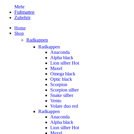
Mehr
Fußmatten
Zubehör
Home
Shop
Radkappen
Radkappen
Anaconda
Alpha black
Lion silber
Hot
Maxel
Omega black
Optic black
Scorpion
Scorpion silber
Snake silber
Vento
Volare duo red
Radkappen
Anaconda
Alpha black
Lion silber
Hot
Maxel