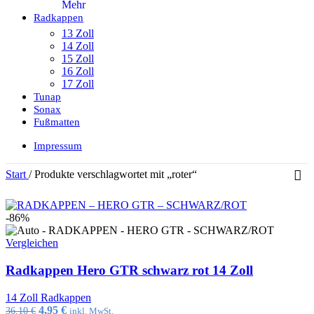
Mehr
Radkappen
13 Zoll
14 Zoll
15 Zoll
16 Zoll
17 Zoll
Tunap
Sonax
Fußmatten
Impressum
Start
/
Produkte verschlagwortet mit „roter“
-86%
Vergleichen
Radkappen Hero GTR schwarz rot 14 Zoll
14 Zoll Radkappen
Ursprünglicher
Aktueller
4,95
€
36,10
€
inkl. MwSt.