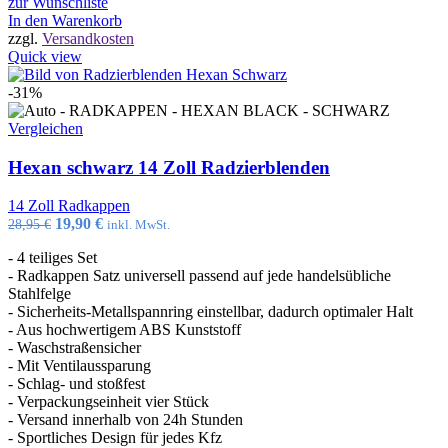
zur Wunschliste
In den Warenkorb
zzgl.
Versandkosten
Quick view
-31%
Vergleichen
Hexan schwarz 14 Zoll Radzierblenden
14 Zoll Radkappen
Ursprünglicher
Aktueller
19,90
€
28,95
€
inkl. MwSt.
Preis
Preis
- 4 teiliges Set
war:
ist:
- Radkappen Satz universell passend auf jede handelsübliche
28,95 €
19,90 €.
Stahlfelge
- Sicherheits-Metallspannring einstellbar, dadurch optimaler Halt
- Aus hochwertigem ABS Kunststoff
- Waschstraßensicher
- Mit Ventilaussparung
- Schlag- und stoßfest
- Verpackungseinheit vier Stück
- Versand innerhalb von 24h Stunden
- Sportliches Design für jedes Kfz