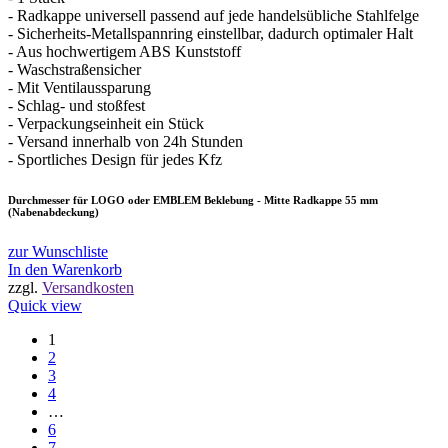
- Radkappe universell passend auf jede handelsübliche Stahlfelge
30,10 €
4,95 €.
- Sicherheits-Metallspannring einstellbar, dadurch optimaler Halt
- Aus hochwertigem ABS Kunststoff
- Waschstraßensicher
- Mit Ventilaussparung
- Schlag- und stoßfest
- Verpackungseinheit ein Stück
- Versand innerhalb von 24h Stunden
- Sportliches Design für jedes Kfz
Durchmesser für LOGO oder EMBLEM Beklebung - Mitte Radkappe 55 mm
(Nabenabdeckung)
zur Wunschliste
In den Warenkorb
zzgl.
Versandkosten
Quick view
1
2
3
4
…
6
7