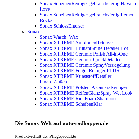
Sonax ScheibenReiniger gebrauchsfertig Havana
Love
Sonax ScheibenReiniger gebrauchsfertig Lemon
Rocks
Sonax SchlossEnteiser
Sonax
Sonax Wasch+Wax
Sonax XTREME AutoInnenReiniger
Sonax XTREME BrilliantShine Detailer
Hot
Sonax XTREME Ceramic Polish All-in-One
Sonax XTREME Ceramic QuickDetailer
Sonax XTREME Ceramic SprayVersiegelung
Sonax XTREME FelgenReiniger PLUS
Sonax XTREME KunststoffDetailer
Innen+Außen
Sonax XTREME Polster+AlcantaraReiniger
Sonax XTREME ReifenGlanzSpray Wet Look
Sonax XTREME RichFoam Shampoo
Sonax XTREME ScheibenKlar
Die Sonax Welt auf auto-radkappen.de
Produktvielfalt der Pflegeprodukte