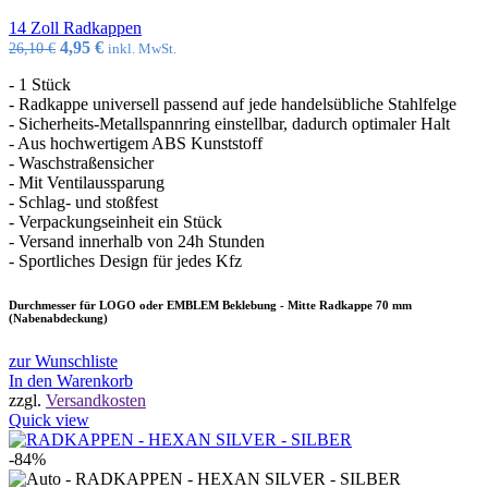
14 Zoll Radkappen
Ursprünglicher
Aktueller
4,95
€
26,10
€
inkl. MwSt.
Preis
Preis
- 1 Stück
war:
ist:
- Radkappe universell passend auf jede handelsübliche Stahlfelge
26,10 €
4,95 €.
- Sicherheits-Metallspannring einstellbar, dadurch optimaler Halt
- Aus hochwertigem ABS Kunststoff
- Waschstraßensicher
- Mit Ventilaussparung
- Schlag- und stoßfest
- Verpackungseinheit ein Stück
- Versand innerhalb von 24h Stunden
- Sportliches Design für jedes Kfz
Durchmesser für LOGO oder EMBLEM Beklebung - Mitte Radkappe 70 mm
(Nabenabdeckung)
zur Wunschliste
In den Warenkorb
zzgl.
Versandkosten
Quick view
-84%