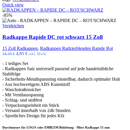
Quick view
-85%
Vergleichen
Radkappe Rapide DC rot schwarz 15 Zoll
15 Zoll Radkappen
,
Radkappen Radzierblenden Rapide Rot
Ursprünglicher
Aktueller
4,95
€
34,10
€
inkl. MwSt.
Preis
Preis
- 1 teiliges Set
war:
ist:
- Radkappen Satz universell passend auf jede handelsübliche
34,10 €
4,95 €.
Stahlfelge
- Sicherheits-Metallspannring einstellbar, dadurch optimaler Halt
- Aus hochwertigem ABS Kunststoff
- Waschstraßensicher
- Mit Ventilaussparung
- Schlag- und stoßfest
- Verpackungseinheit ein Stück
- Versand innerhalb von 24h Stunden
- Sportliches Design für jedes Kfz
Durchmesser für LOGO oder EMBLEM Beklebung - Mitte Radkappe 55 mm