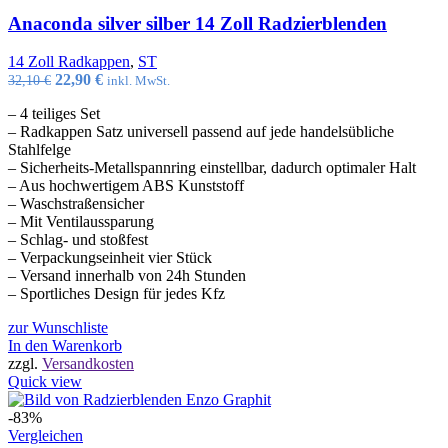
Anaconda silver silber 14 Zoll Radzierblenden
14 Zoll Radkappen
,
ST
Ursprünglicher
Aktueller
22,90
€
32,10
€
inkl. MwSt.
Preis
Preis
– 4 teiliges Set
war:
ist:
– Radkappen Satz universell passend auf jede handelsübliche
32,10 €
22,90 €.
Stahlfelge
– Sicherheits-Metallspannring einstellbar, dadurch optimaler Halt
– Aus hochwertigem ABS Kunststoff
– Waschstraßensicher
– Mit Ventilaussparung
– Schlag- und stoßfest
– Verpackungseinheit vier Stück
– Versand innerhalb von 24h Stunden
– Sportliches Design für jedes Kfz
zur Wunschliste
In den Warenkorb
zzgl.
Versandkosten
Quick view
-83%
Vergleichen