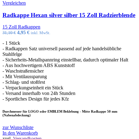
Vergleichen
Radkappe Hexan silver silber 15 Zoll Radzierblende
15 Zoll Radkappen
Ursprünglicher
Aktueller
4,95
€
31,10
€
inkl. MwSt.
Preis
Preis
- 1 Stück
war:
ist:
- Radkappen Satz universell passend auf jede handelsübliche
31,10 €
4,95 €.
Stahlfelge
- Sicherheits-Metallspannring einstellbar, dadurch optimaler Halt
- Aus hochwertigem ABS Kunststoff
- Waschstraßensicher
- Mit Ventilaussparung
- Schlag- und stoßfest
- Verpackungseinheit ein Stück
- Versand innerhalb von 24h Stunden
- Sportliches Design für jedes Kfz
Durchmesser für LOGO oder EMBLEM Beklebung - Mitte Radkappe 50 mm
(Nabenabdeckung)
zur Wunschliste
In den Warenkorb
zzgl.
Versandkosten