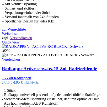
– Mit Ventilaussparung
– Schlag- und stoßfest
– Verpackungseinheit vier Stück
– Versand innerhalb von 24h Stunden
– Sportliches Design für jedes Kfz
zur Wunschliste
Weiterlesen
zzgl.
Versandkosten
Quick view
-82%
Vergleichen
Radkappe Active schwarz 15 Zoll Radzierblende
15 Zoll Radkappen
Ursprünglicher
Aktueller
4,95
€
27,10
€
inkl. MwSt.
Preis
Preis
- 1 Stück
war:
ist:
- Radkappe universell passend auf jede handelsübliche Stahlfelge
27,10 €
4,95 €.
- Sicherheits-Metallspannring einstellbar, dadurch optimaler Halt
- Aus hochwertigem ABS Kunststoff