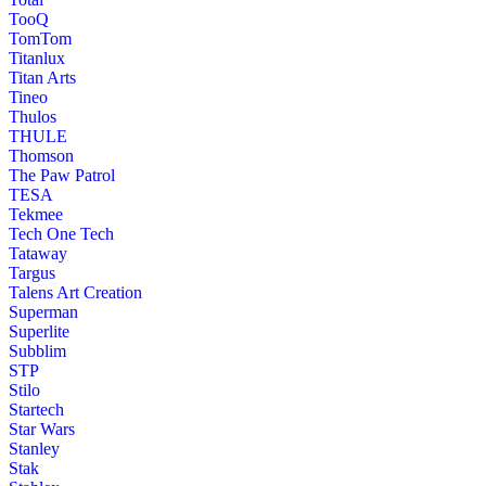
TooQ
TomTom
Titanlux
Titan Arts
Tineo
Thulos
THULE
Thomson
The Paw Patrol
TESA
Tekmee
Tech One Tech
Tataway
Targus
Talens Art Creation
Superman
Superlite
Subblim
STP
Stilo
Startech
Star Wars
Stanley
Stak