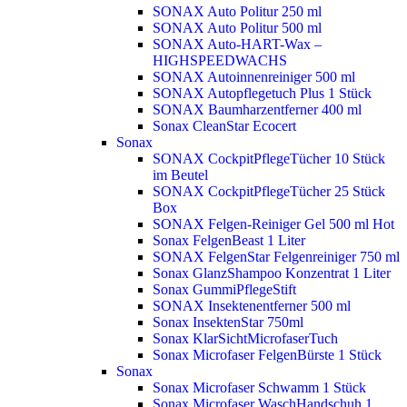
SONAX Auto Politur 250 ml
SONAX Auto Politur 500 ml
SONAX Auto-HART-Wax –
HIGHSPEEDWACHS
SONAX Autoinnenreiniger 500 ml
SONAX Autopflegetuch Plus 1 Stück
SONAX Baumharzentferner 400 ml
Sonax CleanStar Ecocert
Sonax
SONAX CockpitPflegeTücher 10 Stück
im Beutel
SONAX CockpitPflegeTücher 25 Stück
Box
SONAX Felgen-Reiniger Gel 500 ml
Hot
Sonax FelgenBeast 1 Liter
SONAX FelgenStar Felgenreiniger 750 ml
Sonax GlanzShampoo Konzentrat 1 Liter
Sonax GummiPflegeStift
SONAX Insektenentferner 500 ml
Sonax InsektenStar 750ml
Sonax KlarSichtMicrofaserTuch
Sonax Microfaser FelgenBürste 1 Stück
Sonax
Sonax Microfaser Schwamm 1 Stück
Sonax Microfaser WaschHandschuh 1