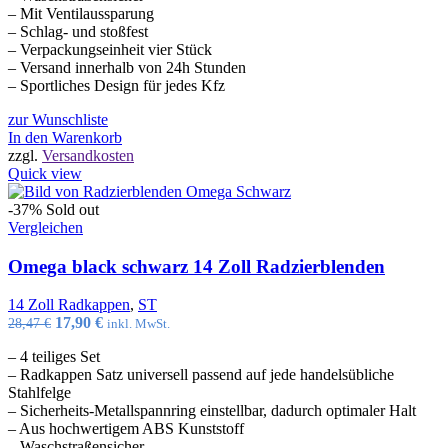
– Mit Ventilaussparung
– Schlag- und stoßfest
– Verpackungseinheit vier Stück
– Versand innerhalb von 24h Stunden
– Sportliches Design für jedes Kfz
zur Wunschliste
In den Warenkorb
zzgl.
Versandkosten
Quick view
-37%
Sold out
Vergleichen
Omega black schwarz 14 Zoll Radzierblenden
14 Zoll Radkappen
,
ST
Ursprünglicher
Aktueller
17,90
€
28,47
€
inkl. MwSt.
Preis
Preis
– 4 teiliges Set
war:
ist:
– Radkappen Satz universell passend auf jede handelsübliche
28,47 €
17,90 €.
Stahlfelge
– Sicherheits-Metallspannring einstellbar, dadurch optimaler Halt
– Aus hochwertigem ABS Kunststoff
– Waschstraßensicher