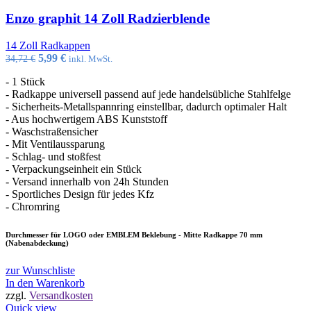
Enzo graphit 14 Zoll Radzierblende
14 Zoll Radkappen
Ursprünglicher
Aktueller
5,99
€
34,72
€
inkl. MwSt.
Preis
Preis
- 1 Stück
war:
ist:
- Radkappe universell passend auf jede handelsübliche Stahlfelge
34,72 €
5,99 €.
- Sicherheits-Metallspannring einstellbar, dadurch optimaler Halt
- Aus hochwertigem ABS Kunststoff
- Waschstraßensicher
- Mit Ventilaussparung
- Schlag- und stoßfest
- Verpackungseinheit ein Stück
- Versand innerhalb von 24h Stunden
- Sportliches Design für jedes Kfz
- Chromring
Durchmesser für LOGO oder EMBLEM Beklebung - Mitte Radkappe 70 mm
(Nabenabdeckung)
zur Wunschliste
In den Warenkorb
zzgl.
Versandkosten
Quick view