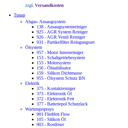
Preis
Preis
zzgl.
Versandkosten
war:
ist:
34,72 €
22,90 €.
Tunap
Abgas- Ansaugsystem
138 - Ansaugsystemreiniger
925 - AGR System Reiniger
926 - AGR Ventil Reiniger
931 - Partikelfilter Reingungsset
Ölsystem
957 - Motor Innenreiniger
153 - Schaltgetriebesystem
155 - Motorsystem
156 - Ölstabilisator
159 - Silikon Dichtmasse
955 - Ölsystem Schutz BN
Elektrik
375 - Kontaktreiniger
373 - Elektronik Öl
372 - Elektronik Fett
377 - Batteriepol Schutzlack
Wartungssprays
901 Fließfett Flow
105 - Silikon Öl
903 - Rostlöser