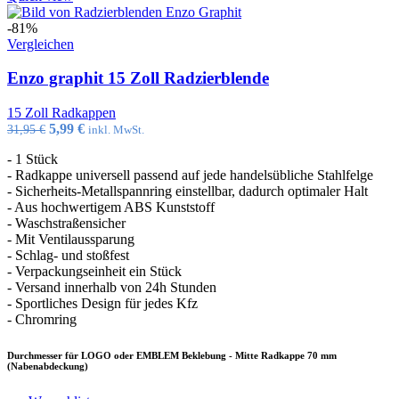
-81%
Vergleichen
Enzo graphit 15 Zoll Radzierblende
15 Zoll Radkappen
Ursprünglicher
Aktueller
5,99
€
31,95
€
inkl. MwSt.
Preis
Preis
- 1 Stück
war:
ist:
- Radkappe universell passend auf jede handelsübliche Stahlfelge
31,95 €
5,99 €.
- Sicherheits-Metallspannring einstellbar, dadurch optimaler Halt
- Aus hochwertigem ABS Kunststoff
- Waschstraßensicher
- Mit Ventilaussparung
- Schlag- und stoßfest
- Verpackungseinheit ein Stück
- Versand innerhalb von 24h Stunden
- Sportliches Design für jedes Kfz
- Chromring
Durchmesser für LOGO oder EMBLEM Beklebung - Mitte Radkappe 70 mm
(Nabenabdeckung)