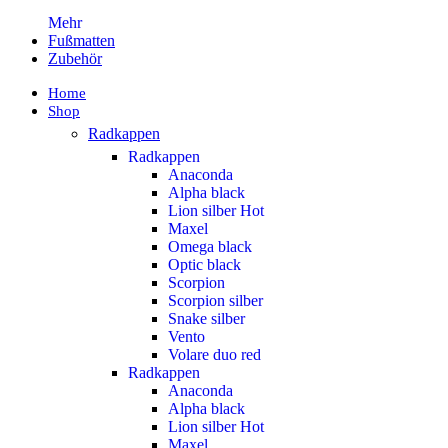
Mehr
Fußmatten
Zubehör
Home
Shop
Radkappen
Radkappen
Anaconda
Alpha black
Lion silber
Hot
Maxel
Omega black
Optic black
Scorpion
Scorpion silber
Snake silber
Vento
Volare duo red
Radkappen
Anaconda
Alpha black
Lion silber
Hot
Maxel