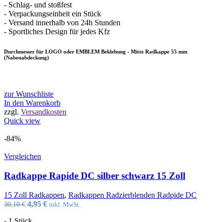
- Schlag- und stoßfest
- Verpackungseinheit ein Stück
- Versand innerhalb von 24h Stunden
- Sportliches Design für jedes Kfz
Durchmesser für LOGO oder EMBLEM Beklebung - Mitte Radkappe 55 mm
(Nabenabdeckung)
zur Wunschliste
In den Warenkorb
zzgl.
Versandkosten
Quick view
-84%
Vergleichen
Radkappe Rapide DC silber schwarz 15 Zoll
15 Zoll Radkappen
,
Radkappen Radzierblenden Radpide DC
Ursprünglicher
Aktueller
4,95
€
30,10
€
inkl. MwSt.
Preis
Preis
- 1 Stück
war:
ist: