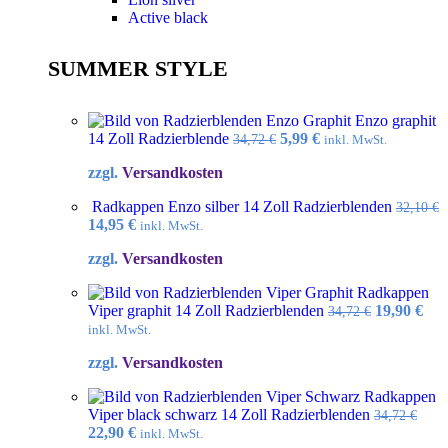
Active black
SUMMER STYLE
Enzo graphit
Ursprünglicher
Aktueller
14 Zoll Radzierblende
5,99
€
34,72
€
inkl. MwSt.
Preis
Preis
zzgl.
Versandkosten
war:
ist:
34,72 €
5,99 €.
Radkappen Enzo silber 14 Zoll Radzierblenden
32,10
€
Ursprünglicher
Aktueller
14,95
€
inkl. MwSt.
Preis
Preis
zzgl.
Versandkosten
war:
ist:
32,10 €
14,95 €.
Radkappen
Ursprüngl
Akt
Viper graphit 14 Zoll Radzierblenden
19,90
€
34,72
€
Preis
Pre
inkl. MwSt.
war:
ist:
zzgl.
Versandkosten
34,72 €
19,9
Radkappen
Viper black schwarz 14 Zoll Radzierblenden
34,72
€
Ursprünglicher
Aktueller
22,90
€
inkl. MwSt.