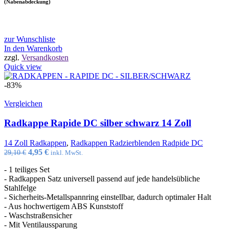
(Nabenabdeckung)
zur Wunschliste
In den Warenkorb
zzgl.
Versandkosten
Quick view
-83%
Vergleichen
Radkappe Rapide DC silber schwarz 14 Zoll
14 Zoll Radkappen
,
Radkappen Radzierblenden Radpide DC
Ursprünglicher
Aktueller
4,95
€
29,10
€
inkl. MwSt.
Preis
Preis
- 1 teiliges Set
war:
ist:
- Radkappen Satz universell passend auf jede handelsübliche
29,10 €
4,95 €.
Stahlfelge
- Sicherheits-Metallspannring einstellbar, dadurch optimaler Halt
- Aus hochwertigem ABS Kunststoff
- Waschstraßensicher
- Mit Ventilaussparung