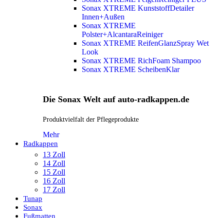
Sonax XTREME KunststoffDetailer
Innen+Außen
Sonax XTREME
Polster+AlcantaraReiniger
Sonax XTREME ReifenGlanzSpray Wet
Look
Sonax XTREME RichFoam Shampoo
Sonax XTREME ScheibenKlar
Die Sonax Welt auf auto-radkappen.de
Produktvielfalt der Pflegeprodukte
Mehr
Radkappen
13 Zoll
14 Zoll
15 Zoll
16 Zoll
17 Zoll
Tunap
Sonax
Fußmatten