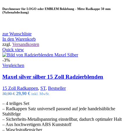
Durchmesser für LOGO oder EMBLEM Beklebung - Mitte Radkappe 50 mm
(Nabenabdeckung)
zur Wunschliste
In den Warenkorb
zzgl.
Versandkosten
Quick view
-3%
Vergleichen
Maxel silver silber 15 Zoll Radzierblenden
15 Zoll Radkappen
,
ST
,
Bestseller
Ursprünglicher
Aktueller
29,90
€
30,90
€
inkl. MwSt.
Preis
Preis
– 4 teiliges Set
war:
ist:
– Radkappen Satz universell passend auf jede handelsübliche
30,90 €
29,90 €.
Stahlfelge
– Sicherheits-Metallspannring einstellbar, dadurch optimaler Halt
– Aus hochwertigem ABS Kunststoff
– Waschstraßensicher