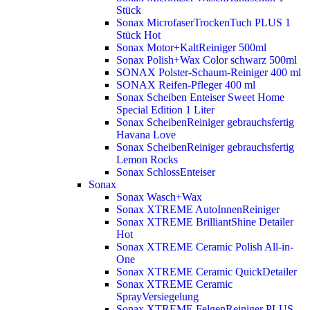
Stück
Sonax MicrofaserTrockenTuch PLUS 1
Stück
Hot
Sonax Motor+KaltReiniger 500ml
Sonax Polish+Wax Color schwarz 500ml
SONAX Polster-Schaum-Reiniger 400 ml
SONAX Reifen-Pfleger 400 ml
Sonax Scheiben Enteiser Sweet Home
Special Edition 1 Liter
Sonax ScheibenReiniger gebrauchsfertig
Havana Love
Sonax ScheibenReiniger gebrauchsfertig
Lemon Rocks
Sonax SchlossEnteiser
Sonax
Sonax Wasch+Wax
Sonax XTREME AutoInnenReiniger
Sonax XTREME BrilliantShine Detailer
Hot
Sonax XTREME Ceramic Polish All-in-
One
Sonax XTREME Ceramic QuickDetailer
Sonax XTREME Ceramic
SprayVersiegelung
Sonax XTREME FelgenReiniger PLUS