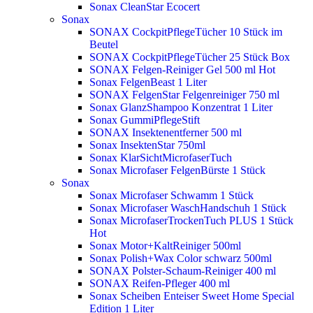
Sonax CleanStar Ecocert
Sonax
SONAX CockpitPflegeTücher 10 Stück im
Beutel
SONAX CockpitPflegeTücher 25 Stück Box
SONAX Felgen-Reiniger Gel 500 ml
Hot
Sonax FelgenBeast 1 Liter
SONAX FelgenStar Felgenreiniger 750 ml
Sonax GlanzShampoo Konzentrat 1 Liter
Sonax GummiPflegeStift
SONAX Insektenentferner 500 ml
Sonax InsektenStar 750ml
Sonax KlarSichtMicrofaserTuch
Sonax Microfaser FelgenBürste 1 Stück
Sonax
Sonax Microfaser Schwamm 1 Stück
Sonax Microfaser WaschHandschuh 1 Stück
Sonax MicrofaserTrockenTuch PLUS 1 Stück
Hot
Sonax Motor+KaltReiniger 500ml
Sonax Polish+Wax Color schwarz 500ml
SONAX Polster-Schaum-Reiniger 400 ml
SONAX Reifen-Pfleger 400 ml
Sonax Scheiben Enteiser Sweet Home Special
Edition 1 Liter