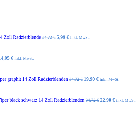
Ursprünglicher
Aktueller
14 Zoll Radzierblende
5,99
€
34,72
€
inkl. MwSt.
Preis
Preis
war:
ist:
34,72 €
5,99 €.
Ursprünglicher
Aktueller
14,95
€
inkl. MwSt.
Preis
Preis
war:
ist:
32,10 €
14,95 €.
Ursprünglicher
Aktueller
er graphit 14 Zoll Radzierblenden
19,90
€
34,72
€
inkl. MwSt.
Preis
Preis
war:
ist:
34,72 €
19,90 €.
Ursprünglicher
Aktueller
per black schwarz 14 Zoll Radzierblenden
22,90
€
34,72
€
inkl. MwSt.
Preis
Preis
war:
ist:
34,72 €
22,90 €.