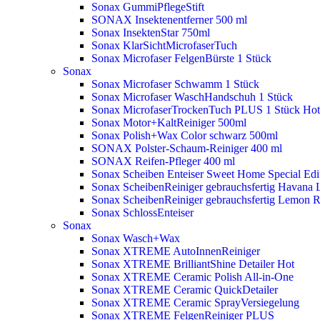
Sonax GummiPflegeStift
SONAX Insektenentferner 500 ml
Sonax InsektenStar 750ml
Sonax KlarSichtMicrofaserTuch
Sonax Microfaser FelgenBürste 1 Stück
Sonax
Sonax Microfaser Schwamm 1 Stück
Sonax Microfaser WaschHandschuh 1 Stück
Sonax MicrofaserTrockenTuch PLUS 1 Stück
Hot
Sonax Motor+KaltReiniger 500ml
Sonax Polish+Wax Color schwarz 500ml
SONAX Polster-Schaum-Reiniger 400 ml
SONAX Reifen-Pfleger 400 ml
Sonax Scheiben Enteiser Sweet Home Special Edit
Sonax ScheibenReiniger gebrauchsfertig Havana 
Sonax ScheibenReiniger gebrauchsfertig Lemon 
Sonax SchlossEnteiser
Sonax
Sonax Wasch+Wax
Sonax XTREME AutoInnenReiniger
Sonax XTREME BrilliantShine Detailer
Hot
Sonax XTREME Ceramic Polish All-in-One
Sonax XTREME Ceramic QuickDetailer
Sonax XTREME Ceramic SprayVersiegelung
Sonax XTREME FelgenReiniger PLUS