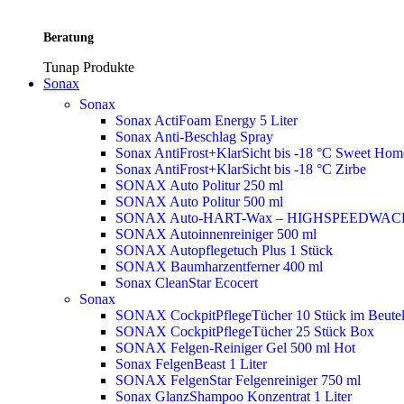
Beratung
Tunap Produkte
Sonax
Sonax
Sonax ActiFoam Energy 5 Liter
Sonax Anti-Beschlag Spray
Sonax AntiFrost+KlarSicht bis -18 °C Sweet Ho
Sonax AntiFrost+KlarSicht bis -18 °C Zirbe
SONAX Auto Politur 250 ml
SONAX Auto Politur 500 ml
SONAX Auto-HART-Wax – HIGHSPEEDWAC
SONAX Autoinnenreiniger 500 ml
SONAX Autopflegetuch Plus 1 Stück
SONAX Baumharzentferner 400 ml
Sonax CleanStar Ecocert
Sonax
SONAX CockpitPflegeTücher 10 Stück im Beute
SONAX CockpitPflegeTücher 25 Stück Box
SONAX Felgen-Reiniger Gel 500 ml
Hot
Sonax FelgenBeast 1 Liter
SONAX FelgenStar Felgenreiniger 750 ml
Sonax GlanzShampoo Konzentrat 1 Liter