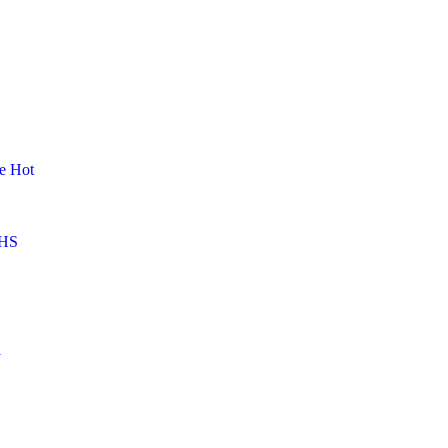
me
Hot
HS
l