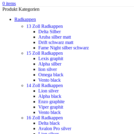
0
items
Produkt Kategorien
Radkappen
13 Zoll Radkappen
Delta Silber
Aruba silber matt
Drift schwarz matt
Fame Night silber schwarz
15 Zoll Radkappen
Lexis graphit
Alpha silber
lion silver
Omega black
Vento black
14 Zoll Radkappen
Lion silver
Alpha black
Enzo graphite
Viper graphit
Vento black
16 Zoll Radkappen
Delta black
Avalon Pro silver
Lion silver