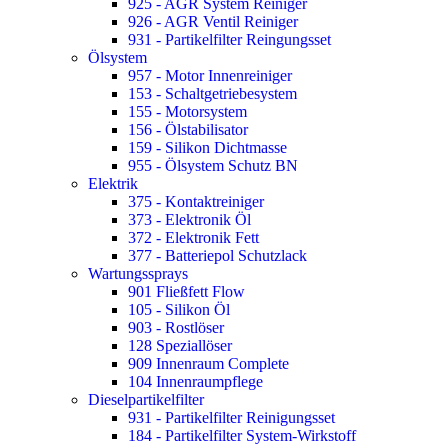
925 - AGR System Reiniger
926 - AGR Ventil Reiniger
931 - Partikelfilter Reingungsset
Ölsystem
957 - Motor Innenreiniger
153 - Schaltgetriebesystem
155 - Motorsystem
156 - Ölstabilisator
159 - Silikon Dichtmasse
955 - Ölsystem Schutz BN
Elektrik
375 - Kontaktreiniger
373 - Elektronik Öl
372 - Elektronik Fett
377 - Batteriepol Schutzlack
Wartungssprays
901 Fließfett Flow
105 - Silikon Öl
903 - Rostlöser
128 Speziallöser
909 Innenraum Complete
104 Innenraumpflege
Dieselpartikelfilter
931 - Partikelfilter Reinigungsset
184 - Partikelfilter System-Wirkstoff