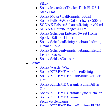
Stück
Sonax MicrofaserTrockenTuch PLUS 1
Stück
Hot
Sonax Motor+KaltReiniger 500ml
Sonax Polish+Wax Color schwarz 500ml
SONAX Polster-Schaum-Reiniger 400 ml
SONAX Reifen-Pfleger 400 ml
Sonax Scheiben Enteiser Sweet Home
Special Edition 1 Liter
Sonax ScheibenReiniger gebrauchsfertig
Havana Love
Sonax ScheibenReiniger gebrauchsfertig
Lemon Rocks
Sonax SchlossEnteiser
Sonax
Sonax Wasch+Wax
Sonax XTREME AutoInnenReiniger
Sonax XTREME BrilliantShine Detailer
Hot
Sonax XTREME Ceramic Polish All-in-
One
Sonax XTREME Ceramic QuickDetailer
Sonax XTREME Ceramic
SprayVersiegelung
Sonax XTREME FelgenReiniger PLUS