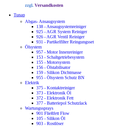
Preis
Preis
zzgl.
Versandkosten
war:
ist:
34,72 €
22,90 €.
Tunap
Abgas- Ansaugsystem
138 - Ansaugsystemreiniger
925 - AGR System Reiniger
926 - AGR Ventil Reiniger
931 - Partikelfilter Reingungsset
Ölsystem
957 - Motor Innenreiniger
153 - Schaltgetriebesystem
155 - Motorsystem
156 - Ölstabilisator
159 - Silikon Dichtmasse
955 - Ölsystem Schutz BN
Elektrik
375 - Kontaktreiniger
373 - Elektronik Öl
372 - Elektronik Fett
377 - Batteriepol Schutzlack
Wartungssprays
901 Fließfett Flow
105 - Silikon Öl
903 - Rostlöser