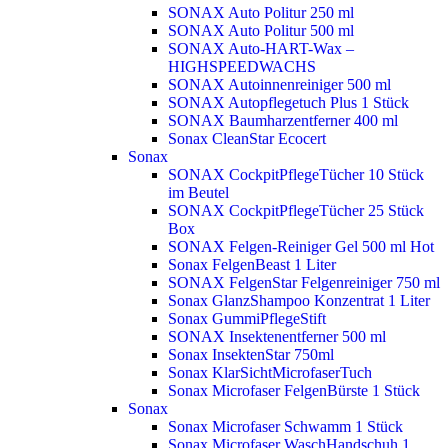
SONAX Auto Politur 250 ml
SONAX Auto Politur 500 ml
SONAX Auto-HART-Wax –
HIGHSPEEDWACHS
SONAX Autoinnenreiniger 500 ml
SONAX Autopflegetuch Plus 1 Stück
SONAX Baumharzentferner 400 ml
Sonax CleanStar Ecocert
Sonax
SONAX CockpitPflegeTücher 10 Stück
im Beutel
SONAX CockpitPflegeTücher 25 Stück
Box
SONAX Felgen-Reiniger Gel 500 ml
Hot
Sonax FelgenBeast 1 Liter
SONAX FelgenStar Felgenreiniger 750 ml
Sonax GlanzShampoo Konzentrat 1 Liter
Sonax GummiPflegeStift
SONAX Insektenentferner 500 ml
Sonax InsektenStar 750ml
Sonax KlarSichtMicrofaserTuch
Sonax Microfaser FelgenBürste 1 Stück
Sonax
Sonax Microfaser Schwamm 1 Stück
Sonax Microfaser WaschHandschuh 1