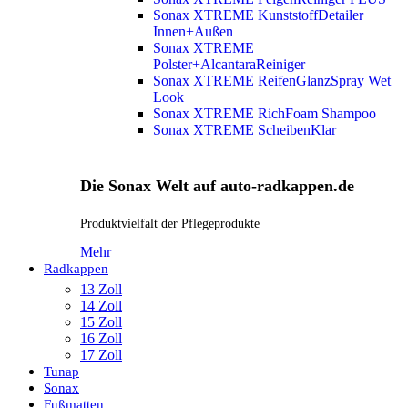
Sonax XTREME KunststoffDetailer
Innen+Außen
Sonax XTREME
Polster+AlcantaraReiniger
Sonax XTREME ReifenGlanzSpray Wet
Look
Sonax XTREME RichFoam Shampoo
Sonax XTREME ScheibenKlar
Die Sonax Welt auf auto-radkappen.de
Produktvielfalt der Pflegeprodukte
Mehr
Radkappen
13 Zoll
14 Zoll
15 Zoll
16 Zoll
17 Zoll
Tunap
Sonax
Fußmatten