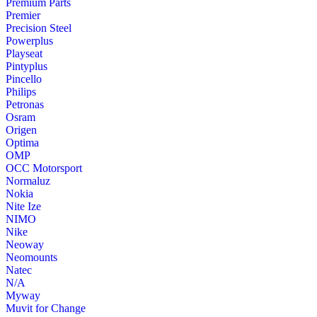
Premium Parts
Premier
Precision Steel
Powerplus
Playseat
Pintyplus
Pincello
Philips
Petronas
Osram
Origen
Optima
OMP
OCC Motorsport
Normaluz
Nokia
Nite Ize
NIMO
Nike
Neoway
Neomounts
Natec
N/A
Myway
Muvit for Change