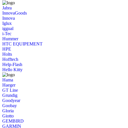
Jabra
InnovaGoods
Innova
Iglux
iggual
i-Tec
Hummer
HTC EQUIPEMENT
HPE
Holts
Hofftech
Help-Flash
Hello Kitty
Hama
Haeger
GT Line
Grundig
Goodyear
Goobay
Gloria
Giotto
GEMBIRD
GARMIN