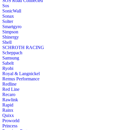
SOS Road Connected
Sos
SonicWall
Sonax
Solter
Smartgyro
Simpson
Shinergy
Shell
SCHROTH RACING
Scheppach
Samsung
Sabelt
Ryobi
Royal & Langnickel
Remus Performance
Redline
Red Line
Recaro
Rawlink
Rapid
Rainx
Quixx
Proworld
Princess