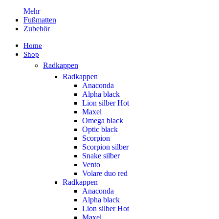
Mehr
Fußmatten
Zubehör
Home
Shop
Radkappen
Radkappen
Anaconda
Alpha black
Lion silber
Hot
Maxel
Omega black
Optic black
Scorpion
Scorpion silber
Snake silber
Vento
Volare duo red
Radkappen
Anaconda
Alpha black
Lion silber
Hot
Maxel