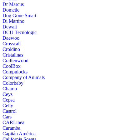
Dr Marcus
Dometic
Dog Gone Smart
Di Martino
Dewalt
DCU Tecnologic
Daewoo
Crosscall
Croldino
Cristalinas
Craftenwood
CoolBox
Compulocks
Company of Animals
Colorbaby
Champ
Ceys
Cepsa
Celly
Castrol
Cars
CARLinea
Caramba
Capitán América
California Scents