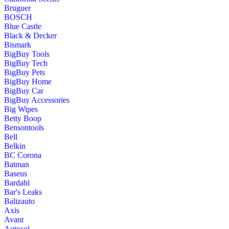
Bruguer
BOSCH
Blue Castle
Black & Decker
Bismark
BigBuy Tools
BigBuy Tech
BigBuy Pets
BigBuy Home
BigBuy Car
BigBuy Accessories
Big Wipes
Betty Boop
Bensontools
Bell
Belkin
BC Corona
Batman
Baseus
Bardahl
Bar's Leaks
Balizauto
Axis
Avant
Autosol