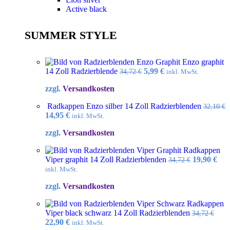
Active black
SUMMER STYLE
Enzo graphit
Ursprünglicher
Aktueller
14 Zoll Radzierblende
5,99
€
34,72
€
inkl. MwSt.
Preis
Preis
zzgl.
Versandkosten
war:
ist:
34,72 €
5,99 €.
Radkappen Enzo silber 14 Zoll Radzierblenden
32,10
€
Ursprünglicher
Aktueller
14,95
€
inkl. MwSt.
Preis
Preis
zzgl.
Versandkosten
war:
ist:
32,10 €
14,95 €.
Radkappen
Ursprüngl
Akt
Viper graphit 14 Zoll Radzierblenden
19,90
€
34,72
€
Preis
Pre
inkl. MwSt.
war:
ist:
zzgl.
Versandkosten
34,72 €
19,9
Radkappen
Viper black schwarz 14 Zoll Radzierblenden
34,72
€
Ursprünglicher
Aktueller
22,90
€
inkl. MwSt.