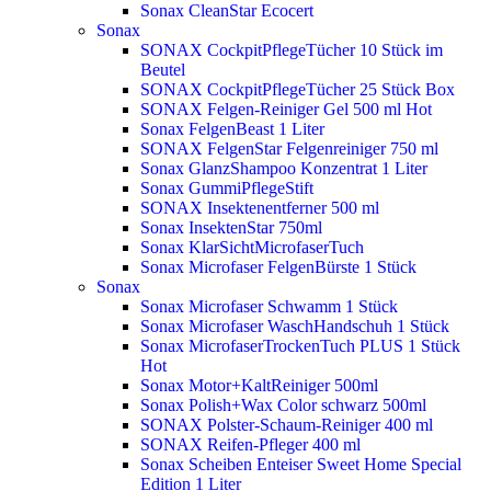
Sonax CleanStar Ecocert
Sonax
SONAX CockpitPflegeTücher 10 Stück im
Beutel
SONAX CockpitPflegeTücher 25 Stück Box
SONAX Felgen-Reiniger Gel 500 ml
Hot
Sonax FelgenBeast 1 Liter
SONAX FelgenStar Felgenreiniger 750 ml
Sonax GlanzShampoo Konzentrat 1 Liter
Sonax GummiPflegeStift
SONAX Insektenentferner 500 ml
Sonax InsektenStar 750ml
Sonax KlarSichtMicrofaserTuch
Sonax Microfaser FelgenBürste 1 Stück
Sonax
Sonax Microfaser Schwamm 1 Stück
Sonax Microfaser WaschHandschuh 1 Stück
Sonax MicrofaserTrockenTuch PLUS 1 Stück
Hot
Sonax Motor+KaltReiniger 500ml
Sonax Polish+Wax Color schwarz 500ml
SONAX Polster-Schaum-Reiniger 400 ml
SONAX Reifen-Pfleger 400 ml
Sonax Scheiben Enteiser Sweet Home Special
Edition 1 Liter