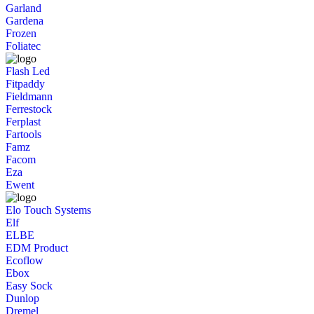
Garland
Gardena
Frozen
Foliatec
Flash Led
Fitpaddy
Fieldmann
Ferrestock
Ferplast
Fartools
Famz
Facom
Eza
Ewent
Elo Touch Systems
Elf
ELBE
EDM Product
Ecoflow
Ebox
Easy Sock
Dunlop
Dremel