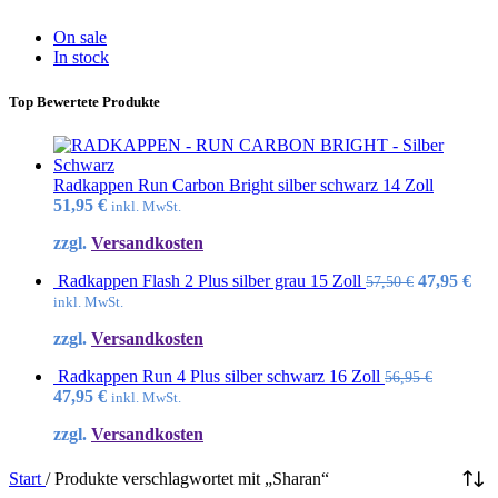
On sale
In stock
Top Bewertete Produkte
Radkappen Run Carbon Bright silber schwarz 14 Zoll
51,95
€
inkl. MwSt.
zzgl.
Versandkosten
Ursprüngl
Akt
Radkappen Flash 2 Plus silber grau 15 Zoll
47,95
€
57,50
€
Preis
Pre
inkl. MwSt.
war:
ist:
zzgl.
Versandkosten
57,50 €
47,
Radkappen Run 4 Plus silber schwarz 16 Zoll
56,95
€
Ursprünglicher
Aktueller
47,95
€
inkl. MwSt.
Preis
Preis
zzgl.
Versandkosten
war:
ist:
56,95 €
47,95 €.
Start
/
Produkte verschlagwortet mit „Sharan“