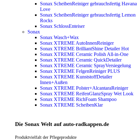
Sonax ScheibenReiniger gebrauchsfertig Havana
Love
Sonax ScheibenReiniger gebrauchsfertig Lemon
Rocks
Sonax SchlossEnteiser
Sonax
Sonax Wasch+Wax
Sonax XTREME AutoInnenReiniger
Sonax XTREME BrilliantShine Detailer
Hot
Sonax XTREME Ceramic Polish All-in-One
Sonax XTREME Ceramic QuickDetailer
Sonax XTREME Ceramic SprayVersiegelung
Sonax XTREME FelgenReiniger PLUS
Sonax XTREME KunststoffDetailer
Innen+Außen
Sonax XTREME Polster+AlcantaraReiniger
Sonax XTREME ReifenGlanzSpray Wet Look
Sonax XTREME RichFoam Shampoo
Sonax XTREME ScheibenKlar
Die Sonax Welt auf auto-radkappen.de
Produktvielfalt der Pflegeprodukte