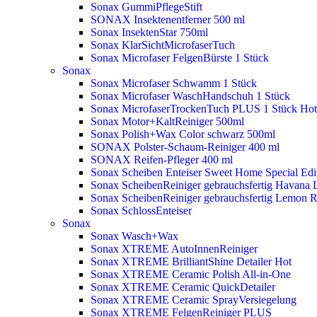
Sonax GummiPflegeStift
SONAX Insektenentferner 500 ml
Sonax InsektenStar 750ml
Sonax KlarSichtMicrofaserTuch
Sonax Microfaser FelgenBürste 1 Stück
Sonax
Sonax Microfaser Schwamm 1 Stück
Sonax Microfaser WaschHandschuh 1 Stück
Sonax MicrofaserTrockenTuch PLUS 1 Stück
Hot
Sonax Motor+KaltReiniger 500ml
Sonax Polish+Wax Color schwarz 500ml
SONAX Polster-Schaum-Reiniger 400 ml
SONAX Reifen-Pfleger 400 ml
Sonax Scheiben Enteiser Sweet Home Special Edit
Sonax ScheibenReiniger gebrauchsfertig Havana 
Sonax ScheibenReiniger gebrauchsfertig Lemon 
Sonax SchlossEnteiser
Sonax
Sonax Wasch+Wax
Sonax XTREME AutoInnenReiniger
Sonax XTREME BrilliantShine Detailer
Hot
Sonax XTREME Ceramic Polish All-in-One
Sonax XTREME Ceramic QuickDetailer
Sonax XTREME Ceramic SprayVersiegelung
Sonax XTREME FelgenReiniger PLUS