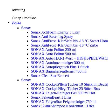
Beratung
Tunap Produkte
Sonax
Sonax
Sonax ActiFoam Energy 5 Liter
Sonax Anti-Beschlag Spray
Sonax AntiFrost+KlarSicht bis -18 °C Sweet Ho
Sonax AntiFrost+KlarSicht bis -18 °C Zirbe
SONAX Auto Politur 250 ml
SONAX Auto Politur 500 ml
SONAX Auto-HART-Wax – HIGHSPEEDWAC
SONAX Autoinnenreiniger 500 ml
SONAX Autopflegetuch Plus 1 Stück
SONAX Baumharzentferner 400 ml
Sonax CleanStar Ecocert
Sonax
SONAX CockpitPflegeTücher 10 Stück im Beute
SONAX CockpitPflegeTücher 25 Stück Box
SONAX Felgen-Reiniger Gel 500 ml
Hot
Sonax FelgenBeast 1 Liter
SONAX FelgenStar Felgenreiniger 750 ml
Sonax GlanzShampoo Konzentrat 1 Liter