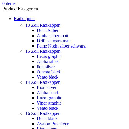
0
items
Produkt Kategorien
Radkappen
13 Zoll Radkappen
Delta Silber
Aruba silber matt
Drift schwarz matt
Fame Night silber schwarz
15 Zoll Radkappen
Lexis graphit
Alpha silber
lion silver
Omega black
Vento black
14 Zoll Radkappen
Lion silver
Alpha black
Enzo graphite
Viper graphit
Vento black
16 Zoll Radkappen
Delta black
Avalon Pro silver
Lion silver