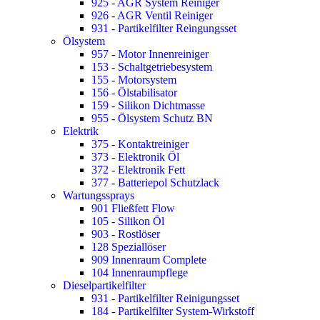
925 - AGR System Reiniger
926 - AGR Ventil Reiniger
931 - Partikelfilter Reingungsset
Ölsystem
957 - Motor Innenreiniger
153 - Schaltgetriebesystem
155 - Motorsystem
156 - Ölstabilisator
159 - Silikon Dichtmasse
955 - Ölsystem Schutz BN
Elektrik
375 - Kontaktreiniger
373 - Elektronik Öl
372 - Elektronik Fett
377 - Batteriepol Schutzlack
Wartungssprays
901 Fließfett Flow
105 - Silikon Öl
903 - Rostlöser
128 Speziallöser
909 Innenraum Complete
104 Innenraumpflege
Dieselpartikelfilter
931 - Partikelfilter Reinigungsset
184 - Partikelfilter System-Wirkstoff