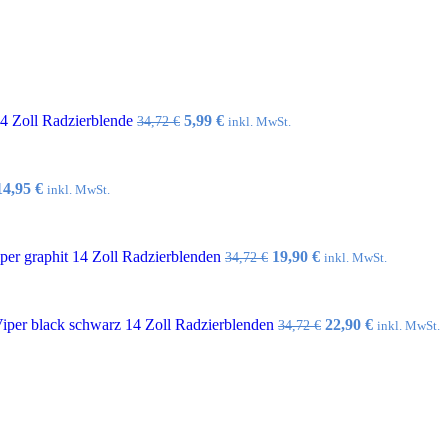
Ursprünglicher
Aktueller
14 Zoll Radzierblende
5,99
€
34,72
€
inkl. MwSt.
Preis
Preis
war:
ist:
34,72 €
5,99 €.
Ursprünglicher
Aktueller
14,95
€
inkl. MwSt.
Preis
Preis
war:
ist:
32,10 €
14,95 €.
Ursprünglicher
Aktueller
er graphit 14 Zoll Radzierblenden
19,90
€
34,72
€
inkl. MwSt.
Preis
Preis
war:
ist:
34,72 €
19,90 €.
Ursprünglicher
Aktueller
per black schwarz 14 Zoll Radzierblenden
22,90
€
34,72
€
inkl. MwSt.
Preis
Preis
war:
ist:
34,72 €
22,90 €.