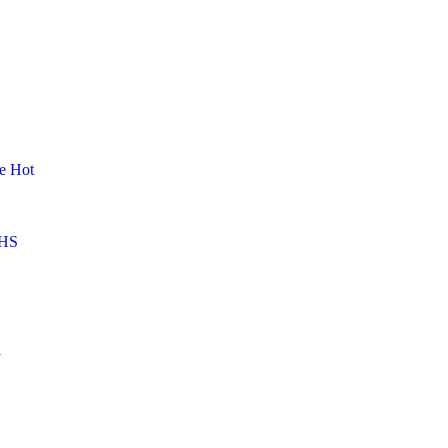
me
Hot
HS
l