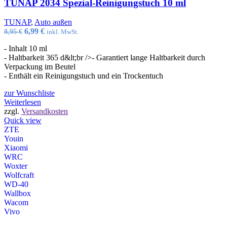
TUNAP 2034 Spezial-Reinigungstuch 10 ml
TUNAP
,
Auto außen
Ursprünglicher
Aktueller
6,99
€
8,95
€
inkl. MwSt.
Preis
Preis
- Inhalt 10 ml
war:
ist:
- Haltbarkeit 365 d&lt;br />
- Garantiert lange Haltbarkeit durch
8,95 €
6,99 €.
Verpackung im Beutel
- Enthält ein Reinigungstuch und ein Trockentuch
zur Wunschliste
Weiterlesen
zzgl.
Versandkosten
Quick view
ZTE
Youin
Xiaomi
WRC
Woxter
Wolfcraft
WD-40
Wallbox
Wacom
Vivo