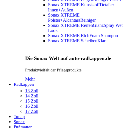
Sonax XTREME KunststoffDetailer
Innen+Außen
Sonax XTREME
Polster+AlcantaraReiniger
Sonax XTREME ReifenGlanzSpray Wet
Look
Sonax XTREME RichFoam Shampoo
Sonax XTREME ScheibenKlar
Die Sonax Welt auf auto-radkappen.de
Produktvielfalt der Pflegeprodukte
Mehr
Radkappen
13 Zoll
14 Zoll
15 Zoll
16 Zoll
17 Zoll
Tunap
Sonax
Fußmatten