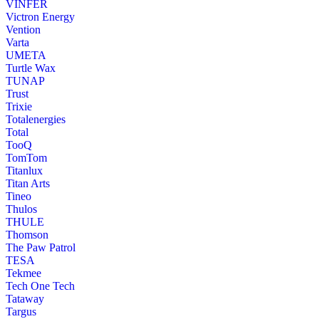
VINFER
Victron Energy
Vention
Varta
UMETA
Turtle Wax
TUNAP
Trust
Trixie
Totalenergies
Total
TooQ
TomTom
Titanlux
Titan Arts
Tineo
Thulos
THULE
Thomson
The Paw Patrol
TESA
Tekmee
Tech One Tech
Tataway
Targus