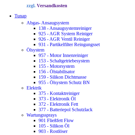
Preis
Preis
zzgl.
Versandkosten
war:
ist:
34,72 €
22,90 €.
Tunap
Abgas- Ansaugsystem
138 - Ansaugsystemreiniger
925 - AGR System Reiniger
926 - AGR Ventil Reiniger
931 - Partikelfilter Reingungsset
Ölsystem
957 - Motor Innenreiniger
153 - Schaltgetriebesystem
155 - Motorsystem
156 - Ölstabilisator
159 - Silikon Dichtmasse
955 - Ölsystem Schutz BN
Elektrik
375 - Kontaktreiniger
373 - Elektronik Öl
372 - Elektronik Fett
377 - Batteriepol Schutzlack
Wartungssprays
901 Fließfett Flow
105 - Silikon Öl
903 - Rostlöser