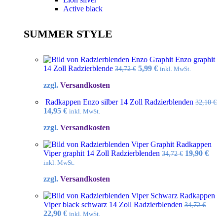
Active black
SUMMER STYLE
Enzo graphit
Ursprünglicher
Aktueller
14 Zoll Radzierblende
5,99
€
34,72
€
inkl. MwSt.
Preis
Preis
zzgl.
Versandkosten
war:
ist:
34,72 €
5,99 €.
Radkappen Enzo silber 14 Zoll Radzierblenden
32,10
€
Ursprünglicher
Aktueller
14,95
€
inkl. MwSt.
Preis
Preis
zzgl.
Versandkosten
war:
ist:
32,10 €
14,95 €.
Radkappen
Ursprüngl
Akt
Viper graphit 14 Zoll Radzierblenden
19,90
€
34,72
€
Preis
Pre
inkl. MwSt.
war:
ist:
zzgl.
Versandkosten
34,72 €
19,9
Radkappen
Viper black schwarz 14 Zoll Radzierblenden
34,72
€
Ursprünglicher
Aktueller
22,90
€
inkl. MwSt.