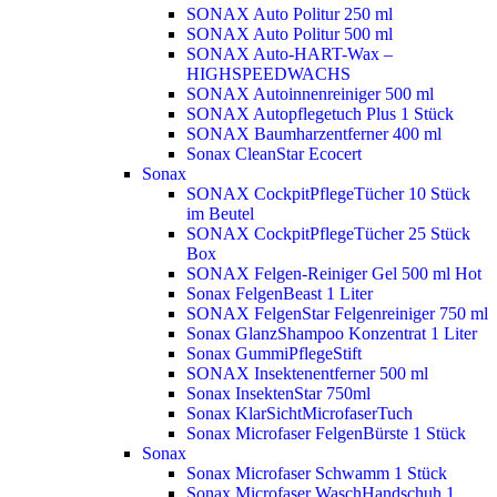
SONAX Auto Politur 250 ml
SONAX Auto Politur 500 ml
SONAX Auto-HART-Wax –
HIGHSPEEDWACHS
SONAX Autoinnenreiniger 500 ml
SONAX Autopflegetuch Plus 1 Stück
SONAX Baumharzentferner 400 ml
Sonax CleanStar Ecocert
Sonax
SONAX CockpitPflegeTücher 10 Stück
im Beutel
SONAX CockpitPflegeTücher 25 Stück
Box
SONAX Felgen-Reiniger Gel 500 ml
Hot
Sonax FelgenBeast 1 Liter
SONAX FelgenStar Felgenreiniger 750 ml
Sonax GlanzShampoo Konzentrat 1 Liter
Sonax GummiPflegeStift
SONAX Insektenentferner 500 ml
Sonax InsektenStar 750ml
Sonax KlarSichtMicrofaserTuch
Sonax Microfaser FelgenBürste 1 Stück
Sonax
Sonax Microfaser Schwamm 1 Stück
Sonax Microfaser WaschHandschuh 1