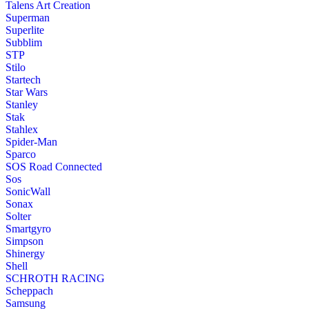
Talens Art Creation
Superman
Superlite
Subblim
STP
Stilo
Startech
Star Wars
Stanley
Stak
Stahlex
Spider-Man
Sparco
SOS Road Connected
Sos
SonicWall
Sonax
Solter
Smartgyro
Simpson
Shinergy
Shell
SCHROTH RACING
Scheppach
Samsung