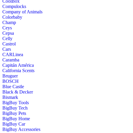
CoolBox
Compulocks
Company of Animals
Colorbaby
Champ
Ceys
Cepsa
Celly
Castrol
Cars
CARLinea
Caramba
Capitán América
California Scents
Bruguer
BOSCH
Blue Castle
Black & Decker
Bismark
BigBuy Tools
BigBuy Tech
BigBuy Pets
BigBuy Home
BigBuy Car
BigBuy Accessories