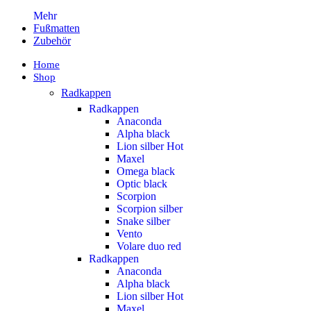
Mehr
Fußmatten
Zubehör
Home
Shop
Radkappen
Radkappen
Anaconda
Alpha black
Lion silber
Hot
Maxel
Omega black
Optic black
Scorpion
Scorpion silber
Snake silber
Vento
Volare duo red
Radkappen
Anaconda
Alpha black
Lion silber
Hot
Maxel