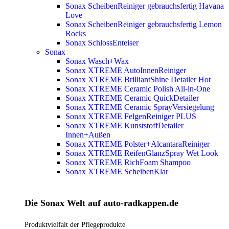
Sonax ScheibenReiniger gebrauchsfertig Havana
Love
Sonax ScheibenReiniger gebrauchsfertig Lemon
Rocks
Sonax SchlossEnteiser
Sonax
Sonax Wasch+Wax
Sonax XTREME AutoInnenReiniger
Sonax XTREME BrilliantShine Detailer
Hot
Sonax XTREME Ceramic Polish All-in-One
Sonax XTREME Ceramic QuickDetailer
Sonax XTREME Ceramic SprayVersiegelung
Sonax XTREME FelgenReiniger PLUS
Sonax XTREME KunststoffDetailer
Innen+Außen
Sonax XTREME Polster+AlcantaraReiniger
Sonax XTREME ReifenGlanzSpray Wet Look
Sonax XTREME RichFoam Shampoo
Sonax XTREME ScheibenKlar
Die Sonax Welt auf auto-radkappen.de
Produktvielfalt der Pflegeprodukte