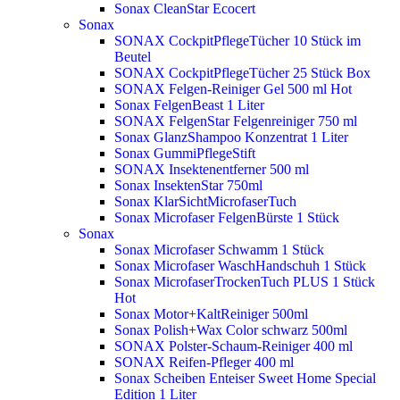
Sonax CleanStar Ecocert
Sonax
SONAX CockpitPflegeTücher 10 Stück im
Beutel
SONAX CockpitPflegeTücher 25 Stück Box
SONAX Felgen-Reiniger Gel 500 ml
Hot
Sonax FelgenBeast 1 Liter
SONAX FelgenStar Felgenreiniger 750 ml
Sonax GlanzShampoo Konzentrat 1 Liter
Sonax GummiPflegeStift
SONAX Insektenentferner 500 ml
Sonax InsektenStar 750ml
Sonax KlarSichtMicrofaserTuch
Sonax Microfaser FelgenBürste 1 Stück
Sonax
Sonax Microfaser Schwamm 1 Stück
Sonax Microfaser WaschHandschuh 1 Stück
Sonax MicrofaserTrockenTuch PLUS 1 Stück
Hot
Sonax Motor+KaltReiniger 500ml
Sonax Polish+Wax Color schwarz 500ml
SONAX Polster-Schaum-Reiniger 400 ml
SONAX Reifen-Pfleger 400 ml
Sonax Scheiben Enteiser Sweet Home Special
Edition 1 Liter