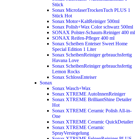
Stück
Sonax MicrofaserTrockenTuch PLUS 1
Stück
Hot
Sonax Motor+KaltReiniger 500ml
Sonax Polish+Wax Color schwarz 500ml
SONAX Polster-Schaum-Reiniger 400 ml
SONAX Reifen-Pfleger 400 ml
Sonax Scheiben Enteiser Sweet Home
Special Edition 1 Liter
Sonax ScheibenReiniger gebrauchsfertig
Havana Love
Sonax ScheibenReiniger gebrauchsfertig
Lemon Rocks
Sonax SchlossEnteiser
Sonax
Sonax Wasch+Wax
Sonax XTREME AutoInnenReiniger
Sonax XTREME BrilliantShine Detailer
Hot
Sonax XTREME Ceramic Polish All-in-
One
Sonax XTREME Ceramic QuickDetailer
Sonax XTREME Ceramic
SprayVersiegelung
Sonax XTREME FelgenReiniger PLUS