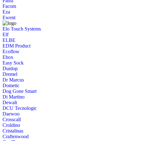
Famz
Facom
Eza
Ewent
Elo Touch Systems
Elf
ELBE
EDM Product
Ecoflow
Ebox
Easy Sock
Dunlop
Dremel
Dr Marcus
Dometic
Dog Gone Smart
Di Martino
Dewalt
DCU Tecnologic
Daewoo
Crosscall
Croldino
Cristalinas
Craftenwood