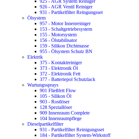
925 - AGR System Reiniger
926 - AGR Ventil Reiniger
931 - Partikelfilter Reingungsset
Ölsystem
957 - Motor Innenreiniger
153 - Schaltgetriebesystem
155 - Motorsystem
156 - Ölstabilisator
159 - Silikon Dichtmasse
955 - Ölsystem Schutz BN
Elektrik
375 - Kontaktreiniger
373 - Elektronik Öl
372 - Elektronik Fett
377 - Batteriepol Schutzlack
Wartungssprays
901 Fließfett Flow
105 - Silikon Öl
903 - Rostlöser
128 Speziallöser
909 Innenraum Complete
104 Innenraumpflege
Dieselpartikelfilter
931 - Partikelfilter Reinigungsset
184 - Partikelfilter System-Wirkstoff