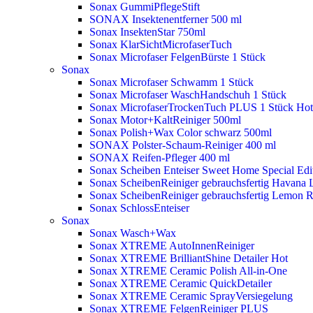
Sonax GummiPflegeStift
SONAX Insektenentferner 500 ml
Sonax InsektenStar 750ml
Sonax KlarSichtMicrofaserTuch
Sonax Microfaser FelgenBürste 1 Stück
Sonax
Sonax Microfaser Schwamm 1 Stück
Sonax Microfaser WaschHandschuh 1 Stück
Sonax MicrofaserTrockenTuch PLUS 1 Stück
Hot
Sonax Motor+KaltReiniger 500ml
Sonax Polish+Wax Color schwarz 500ml
SONAX Polster-Schaum-Reiniger 400 ml
SONAX Reifen-Pfleger 400 ml
Sonax Scheiben Enteiser Sweet Home Special Edit
Sonax ScheibenReiniger gebrauchsfertig Havana 
Sonax ScheibenReiniger gebrauchsfertig Lemon 
Sonax SchlossEnteiser
Sonax
Sonax Wasch+Wax
Sonax XTREME AutoInnenReiniger
Sonax XTREME BrilliantShine Detailer
Hot
Sonax XTREME Ceramic Polish All-in-One
Sonax XTREME Ceramic QuickDetailer
Sonax XTREME Ceramic SprayVersiegelung
Sonax XTREME FelgenReiniger PLUS