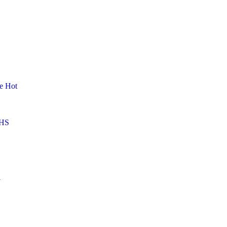
me
Hot
HS
l