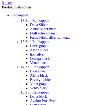
0
items
Produkt Kategorien
Radkappen
13 Zoll Radkappen
Delta Silber
Aruba silber matt
Drift schwarz matt
Fame Night silber schwarz
15 Zoll Radkappen
Lexis graphit
Alpha silber
lion silver
Omega black
Vento black
14 Zoll Radkappen
Lion silver
Alpha black
Enzo graphite
Viper graphit
Vento black
16 Zoll Radkappen
Delta black
Avalon Pro silver
Lion silver