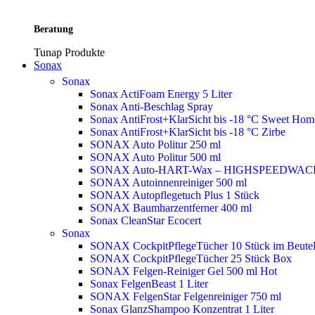
Beratung
Tunap Produkte
Sonax
Sonax
Sonax ActiFoam Energy 5 Liter
Sonax Anti-Beschlag Spray
Sonax AntiFrost+KlarSicht bis -18 °C Sweet Ho
Sonax AntiFrost+KlarSicht bis -18 °C Zirbe
SONAX Auto Politur 250 ml
SONAX Auto Politur 500 ml
SONAX Auto-HART-Wax – HIGHSPEEDWAC
SONAX Autoinnenreiniger 500 ml
SONAX Autopflegetuch Plus 1 Stück
SONAX Baumharzentferner 400 ml
Sonax CleanStar Ecocert
Sonax
SONAX CockpitPflegeTücher 10 Stück im Beute
SONAX CockpitPflegeTücher 25 Stück Box
SONAX Felgen-Reiniger Gel 500 ml
Hot
Sonax FelgenBeast 1 Liter
SONAX FelgenStar Felgenreiniger 750 ml
Sonax GlanzShampoo Konzentrat 1 Liter