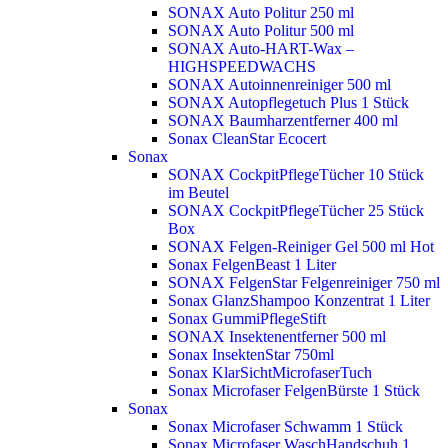
SONAX Auto Politur 250 ml
SONAX Auto Politur 500 ml
SONAX Auto-HART-Wax –
HIGHSPEEDWACHS
SONAX Autoinnenreiniger 500 ml
SONAX Autopflegetuch Plus 1 Stück
SONAX Baumharzentferner 400 ml
Sonax CleanStar Ecocert
Sonax
SONAX CockpitPflegeTücher 10 Stück
im Beutel
SONAX CockpitPflegeTücher 25 Stück
Box
SONAX Felgen-Reiniger Gel 500 ml
Hot
Sonax FelgenBeast 1 Liter
SONAX FelgenStar Felgenreiniger 750 ml
Sonax GlanzShampoo Konzentrat 1 Liter
Sonax GummiPflegeStift
SONAX Insektenentferner 500 ml
Sonax InsektenStar 750ml
Sonax KlarSichtMicrofaserTuch
Sonax Microfaser FelgenBürste 1 Stück
Sonax
Sonax Microfaser Schwamm 1 Stück
Sonax Microfaser WaschHandschuh 1