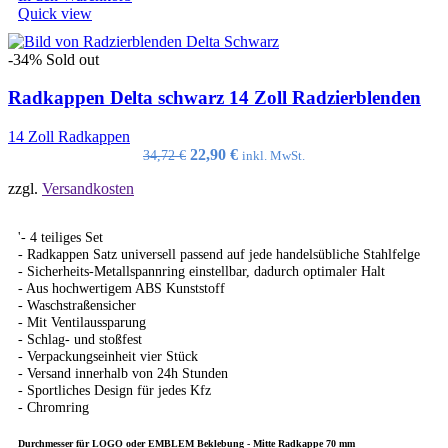
Quick view
-34%
Sold out
Radkappen Delta schwarz 14 Zoll Radzierblenden
14 Zoll Radkappen
Ursprünglicher
Aktueller
22,90
€
34,72
€
inkl. MwSt.
Preis
Preis
zzgl.
Versandkosten
war:
ist:
34,72 €
22,90 €.
'- 4 teiliges Set
- Radkappen Satz universell passend auf jede handelsübliche Stahlfelge
- Sicherheits-Metallspannring einstellbar, dadurch optimaler Halt
- Aus hochwertigem ABS Kunststoff
- Waschstraßensicher
- Mit Ventilaussparung
- Schlag- und stoßfest
- Verpackungseinheit vier Stück
- Versand innerhalb von 24h Stunden
- Sportliches Design für jedes Kfz
- Chromring
Durchmesser für LOGO oder EMBLEM Beklebung - Mitte Radkappe 70 mm