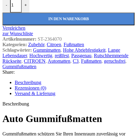
Hochwertige Auto Gummifußmatten passend für CITROEN C3 ab 0
-
+
IN DEN WARENKORB
Vergleichen
zur Wunschliste
Artikelnummer:
ST-2364070
Kategorien:
Zubehör
,
Citroen
,
Fußmatten
Schlagwörter:
Gummimatten
,
Hohe Abriebfestigkeit
,
Lange
Lebensdauer
,
Hochwertig
,
reißfest
,
Passgenau
,
Rutschhemmende
Rückseite
,
CITROEN
,
Automatten
,
C3
,
Fußmatten
,
geruchsfrei
,
Gummifußmatten
Share:
Beschreibung
Rezensionen (0)
Versand & Lieferung
Beschreibung
Auto Gummifußmatten
Gummifußmatten schützen Sie Ihren Innenraum zuverlässig vor