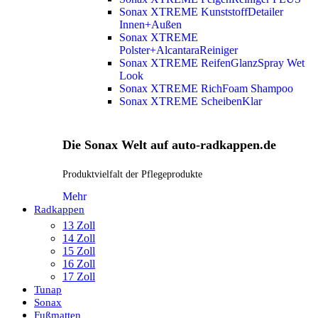
Sonax XTREME KunststoffDetailer
Innen+Außen
Sonax XTREME
Polster+AlcantaraReiniger
Sonax XTREME ReifenGlanzSpray Wet
Look
Sonax XTREME RichFoam Shampoo
Sonax XTREME ScheibenKlar
Die Sonax Welt auf auto-radkappen.de
Produktvielfalt der Pflegeprodukte
Mehr
Radkappen
13 Zoll
14 Zoll
15 Zoll
16 Zoll
17 Zoll
Tunap
Sonax
Fußmatten