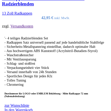
Radzierblenden
13 Zoll Radkappen
42,95
€
inkl. MwSt.
zzgl.
Versandkosten
'- 4 teiliges Radzierblenden Set
- Radkappen Satz universell passend auf jede handelsübliche Stahlfelge
- Sicherheits-Metallspannring einstellbar, dadurch optimaler Halt
- Aus hochwertigem ABS Kunststoff (Acrylnitril-Butadien-Styrol)
- Waschstraßensicher
- Mit Ventilaussparung
- Schlag- und stoßfest
- Verpackungseinheit vier Stück
- Versand innerhalb von 24h Stunden
- Sportliches Design für jedes Kfz
- Tolles Tuning
- Chromering
Durchmesser für LOGO oder EMBLEM Beklebung - Mitte Radkappe 72 mm
(Nabenabdeckung)
zur Wunschliste
In den Warenkorb