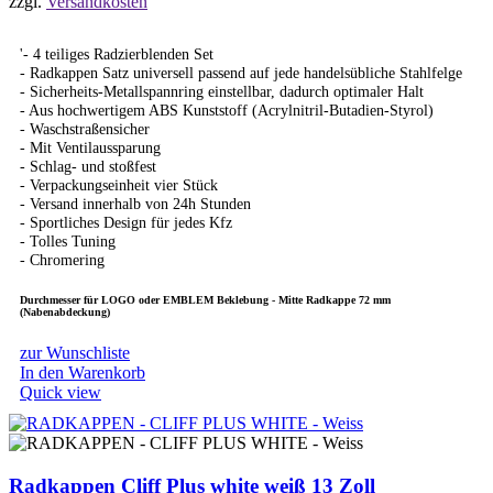
zzgl.
Versandkosten
'- 4 teiliges Radzierblenden Set
- Radkappen Satz universell passend auf jede handelsübliche Stahlfelge
- Sicherheits-Metallspannring einstellbar, dadurch optimaler Halt
- Aus hochwertigem ABS Kunststoff (Acrylnitril-Butadien-Styrol)
- Waschstraßensicher
- Mit Ventilaussparung
- Schlag- und stoßfest
- Verpackungseinheit vier Stück
- Versand innerhalb von 24h Stunden
- Sportliches Design für jedes Kfz
- Tolles Tuning
- Chromering
Durchmesser für LOGO oder EMBLEM Beklebung - Mitte Radkappe 72 mm
(Nabenabdeckung)
zur Wunschliste
In den Warenkorb
Quick view
Radkappen Cliff Plus white weiß 13 Zoll