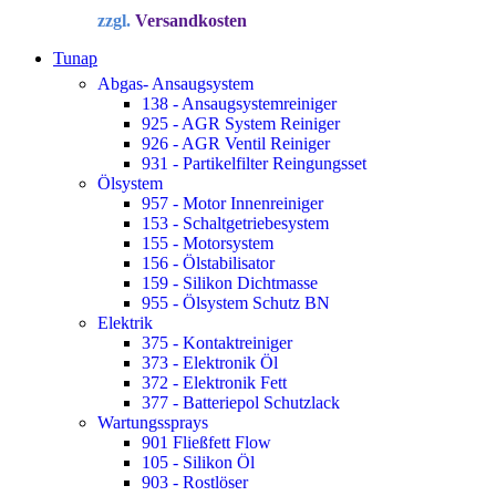
Preis
Preis
zzgl.
Versandkosten
war:
ist:
34,72 €
22,90 €.
Tunap
Abgas- Ansaugsystem
138 - Ansaugsystemreiniger
925 - AGR System Reiniger
926 - AGR Ventil Reiniger
931 - Partikelfilter Reingungsset
Ölsystem
957 - Motor Innenreiniger
153 - Schaltgetriebesystem
155 - Motorsystem
156 - Ölstabilisator
159 - Silikon Dichtmasse
955 - Ölsystem Schutz BN
Elektrik
375 - Kontaktreiniger
373 - Elektronik Öl
372 - Elektronik Fett
377 - Batteriepol Schutzlack
Wartungssprays
901 Fließfett Flow
105 - Silikon Öl
903 - Rostlöser