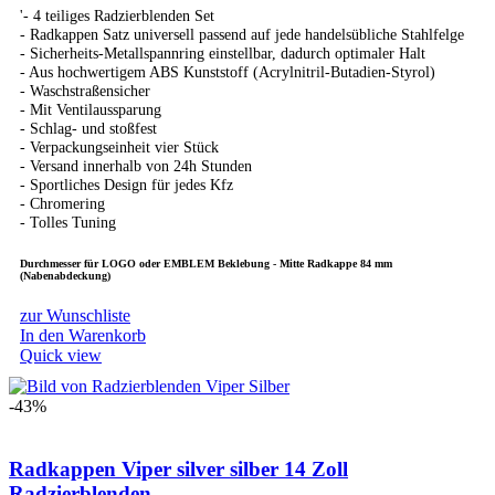
'- 4 teiliges Radzierblenden Set
- Radkappen Satz universell passend auf jede handelsübliche Stahlfelge
- Sicherheits-Metallspannring einstellbar, dadurch optimaler Halt
- Aus hochwertigem ABS Kunststoff (Acrylnitril-Butadien-Styrol)
- Waschstraßensicher
- Mit Ventilaussparung
- Schlag- und stoßfest
- Verpackungseinheit vier Stück
- Versand innerhalb von 24h Stunden
- Sportliches Design für jedes Kfz
- Chromering
- Tolles Tuning
Durchmesser für LOGO oder EMBLEM Beklebung - Mitte Radkappe 84 mm
(Nabenabdeckung)
zur Wunschliste
In den Warenkorb
Quick view
-43%
Radkappen Viper silver silber 14 Zoll
Radzierblenden