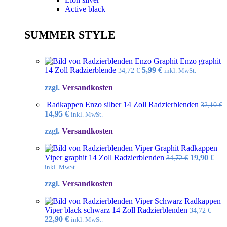
Active black
SUMMER STYLE
Enzo graphit
Ursprünglicher
Aktueller
14 Zoll Radzierblende
5,99
€
34,72
€
inkl. MwSt.
Preis
Preis
zzgl.
Versandkosten
war:
ist:
34,72 €
5,99 €.
Radkappen Enzo silber 14 Zoll Radzierblenden
32,10
€
Ursprünglicher
Aktueller
14,95
€
inkl. MwSt.
Preis
Preis
zzgl.
Versandkosten
war:
ist:
32,10 €
14,95 €.
Radkappen
Ursprüngl
Akt
Viper graphit 14 Zoll Radzierblenden
19,90
€
34,72
€
Preis
Pre
inkl. MwSt.
war:
ist:
zzgl.
Versandkosten
34,72 €
19,9
Radkappen
Viper black schwarz 14 Zoll Radzierblenden
34,72
€
Ursprünglicher
Aktueller
22,90
€
inkl. MwSt.