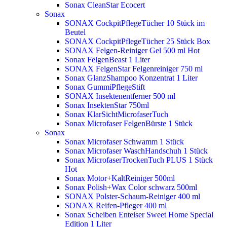
Sonax CleanStar Ecocert
Sonax
SONAX CockpitPflegeTücher 10 Stück im
Beutel
SONAX CockpitPflegeTücher 25 Stück Box
SONAX Felgen-Reiniger Gel 500 ml
Hot
Sonax FelgenBeast 1 Liter
SONAX FelgenStar Felgenreiniger 750 ml
Sonax GlanzShampoo Konzentrat 1 Liter
Sonax GummiPflegeStift
SONAX Insektenentferner 500 ml
Sonax InsektenStar 750ml
Sonax KlarSichtMicrofaserTuch
Sonax Microfaser FelgenBürste 1 Stück
Sonax
Sonax Microfaser Schwamm 1 Stück
Sonax Microfaser WaschHandschuh 1 Stück
Sonax MicrofaserTrockenTuch PLUS 1 Stück
Hot
Sonax Motor+KaltReiniger 500ml
Sonax Polish+Wax Color schwarz 500ml
SONAX Polster-Schaum-Reiniger 400 ml
SONAX Reifen-Pfleger 400 ml
Sonax Scheiben Enteiser Sweet Home Special
Edition 1 Liter