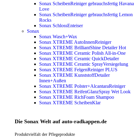
Sonax ScheibenReiniger gebrauchsfertig Havana
Love
Sonax ScheibenReiniger gebrauchsfertig Lemon
Rocks
Sonax SchlossEnteiser
Sonax
Sonax Wasch+Wax
Sonax XTREME AutoInnenReiniger
Sonax XTREME BrilliantShine Detailer
Hot
Sonax XTREME Ceramic Polish All-in-One
Sonax XTREME Ceramic QuickDetailer
Sonax XTREME Ceramic SprayVersiegelung
Sonax XTREME FelgenReiniger PLUS
Sonax XTREME KunststoffDetailer
Innen+Außen
Sonax XTREME Polster+AlcantaraReiniger
Sonax XTREME ReifenGlanzSpray Wet Look
Sonax XTREME RichFoam Shampoo
Sonax XTREME ScheibenKlar
Die Sonax Welt auf auto-radkappen.de
Produktvielfalt der Pflegeprodukte