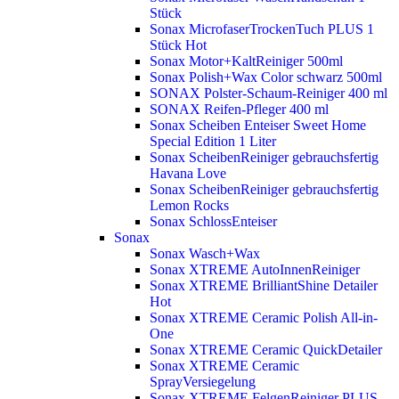
Stück
Sonax MicrofaserTrockenTuch PLUS 1
Stück
Hot
Sonax Motor+KaltReiniger 500ml
Sonax Polish+Wax Color schwarz 500ml
SONAX Polster-Schaum-Reiniger 400 ml
SONAX Reifen-Pfleger 400 ml
Sonax Scheiben Enteiser Sweet Home
Special Edition 1 Liter
Sonax ScheibenReiniger gebrauchsfertig
Havana Love
Sonax ScheibenReiniger gebrauchsfertig
Lemon Rocks
Sonax SchlossEnteiser
Sonax
Sonax Wasch+Wax
Sonax XTREME AutoInnenReiniger
Sonax XTREME BrilliantShine Detailer
Hot
Sonax XTREME Ceramic Polish All-in-
One
Sonax XTREME Ceramic QuickDetailer
Sonax XTREME Ceramic
SprayVersiegelung
Sonax XTREME FelgenReiniger PLUS