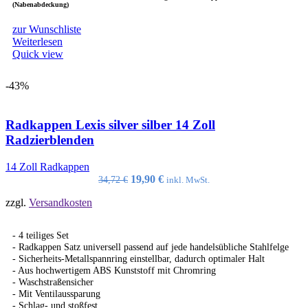
(Nabenabdeckung)
zur Wunschliste
Weiterlesen
Quick view
-43%
Radkappen Lexis silver silber 14 Zoll
Radzierblenden
14 Zoll Radkappen
Ursprünglicher
Aktueller
19,90
€
34,72
€
inkl. MwSt.
Preis
Preis
zzgl.
Versandkosten
war:
ist:
34,72 €
19,90 €.
- 4 teiliges Set
- Radkappen Satz universell passend auf jede handelsübliche Stahlfelge
- Sicherheits-Metallspannring einstellbar, dadurch optimaler Halt
- Aus hochwertigem ABS Kunststoff mit Chromring
- Waschstraßensicher
- Mit Ventilaussparung
- Schlag- und stoßfest