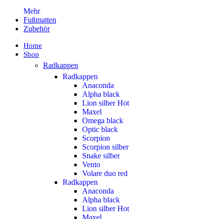
Mehr
Fußmatten
Zubehör
Home
Shop
Radkappen
Radkappen
Anaconda
Alpha black
Lion silber
Hot
Maxel
Omega black
Optic black
Scorpion
Scorpion silber
Snake silber
Vento
Volare duo red
Radkappen
Anaconda
Alpha black
Lion silber
Hot
Maxel