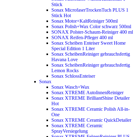
Stück
Sonax MicrofaserTrockenTuch PLUS 1
Stück
Hot
Sonax Motor+KaltReiniger 500ml
Sonax Polish+Wax Color schwarz 500ml
SONAX Polster-Schaum-Reiniger 400 ml
SONAX Reifen-Pfleger 400 ml
Sonax Scheiben Enteiser Sweet Home
Special Edition 1 Liter
Sonax ScheibenReiniger gebrauchsfertig
Havana Love
Sonax ScheibenReiniger gebrauchsfertig
Lemon Rocks
Sonax SchlossEnteiser
Sonax
Sonax Wasch+Wax
Sonax XTREME AutoInnenReiniger
Sonax XTREME BrilliantShine Detailer
Hot
Sonax XTREME Ceramic Polish All-in-
One
Sonax XTREME Ceramic QuickDetailer
Sonax XTREME Ceramic
SprayVersiegelung
Sonax XTREME FelgenReiniger PLUS