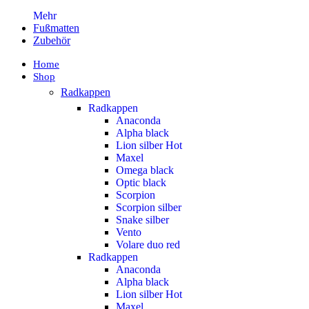
Mehr
Fußmatten
Zubehör
Home
Shop
Radkappen
Radkappen
Anaconda
Alpha black
Lion silber
Hot
Maxel
Omega black
Optic black
Scorpion
Scorpion silber
Snake silber
Vento
Volare duo red
Radkappen
Anaconda
Alpha black
Lion silber
Hot
Maxel