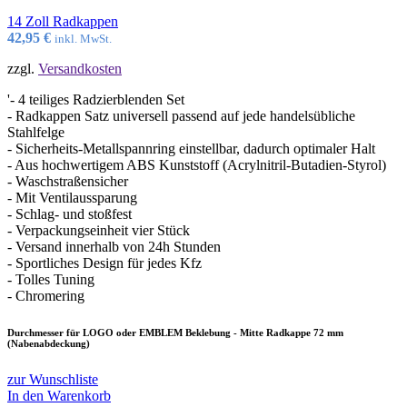
14 Zoll Radkappen
42,95
€
inkl. MwSt.
zzgl.
Versandkosten
'- 4 teiliges Radzierblenden Set
- Radkappen Satz universell passend auf jede handelsübliche
Stahlfelge
- Sicherheits-Metallspannring einstellbar, dadurch optimaler Halt
- Aus hochwertigem ABS Kunststoff (Acrylnitril-Butadien-Styrol)
- Waschstraßensicher
- Mit Ventilaussparung
- Schlag- und stoßfest
- Verpackungseinheit vier Stück
- Versand innerhalb von 24h Stunden
- Sportliches Design für jedes Kfz
- Tolles Tuning
- Chromering
Durchmesser für LOGO oder EMBLEM Beklebung - Mitte Radkappe 72 mm
(Nabenabdeckung)
zur Wunschliste
In den Warenkorb