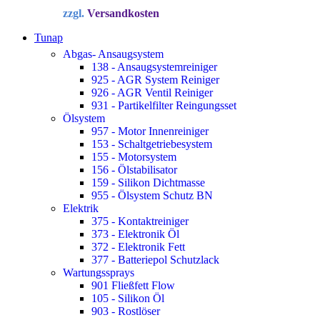
Preis
Preis
zzgl.
Versandkosten
war:
ist:
34,72 €
22,90 €.
Tunap
Abgas- Ansaugsystem
138 - Ansaugsystemreiniger
925 - AGR System Reiniger
926 - AGR Ventil Reiniger
931 - Partikelfilter Reingungsset
Ölsystem
957 - Motor Innenreiniger
153 - Schaltgetriebesystem
155 - Motorsystem
156 - Ölstabilisator
159 - Silikon Dichtmasse
955 - Ölsystem Schutz BN
Elektrik
375 - Kontaktreiniger
373 - Elektronik Öl
372 - Elektronik Fett
377 - Batteriepol Schutzlack
Wartungssprays
901 Fließfett Flow
105 - Silikon Öl
903 - Rostlöser