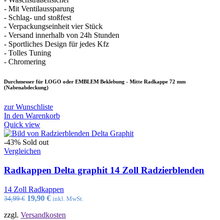
- Mit Ventilaussparung
- Schlag- und stoßfest
- Verpackungseinheit vier Stück
- Versand innerhalb von 24h Stunden
- Sportliches Design für jedes Kfz
- Tolles Tuning
- Chromering
Durchmesser für LOGO oder EMBLEM Beklebung - Mitte Radkappe 72 mm
(Nabenabdeckung)
zur Wunschliste
In den Warenkorb
Quick view
-43%
Sold out
Vergleichen
Radkappen Delta graphit 14 Zoll Radzierblenden
14 Zoll Radkappen
Ursprünglicher
Aktueller
19,90
€
34,99
€
inkl. MwSt.
Preis
Preis
zzgl.
Versandkosten
war:
ist: