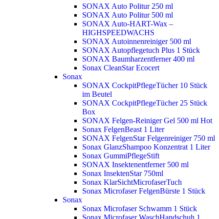
SONAX Auto Politur 250 ml
SONAX Auto Politur 500 ml
SONAX Auto-HART-Wax –
HIGHSPEEDWACHS
SONAX Autoinnenreiniger 500 ml
SONAX Autopflegetuch Plus 1 Stück
SONAX Baumharzentferner 400 ml
Sonax CleanStar Ecocert
Sonax
SONAX CockpitPflegeTücher 10 Stück
im Beutel
SONAX CockpitPflegeTücher 25 Stück
Box
SONAX Felgen-Reiniger Gel 500 ml
Hot
Sonax FelgenBeast 1 Liter
SONAX FelgenStar Felgenreiniger 750 ml
Sonax GlanzShampoo Konzentrat 1 Liter
Sonax GummiPflegeStift
SONAX Insektenentferner 500 ml
Sonax InsektenStar 750ml
Sonax KlarSichtMicrofaserTuch
Sonax Microfaser FelgenBürste 1 Stück
Sonax
Sonax Microfaser Schwamm 1 Stück
Sonax Microfaser WaschHandschuh 1