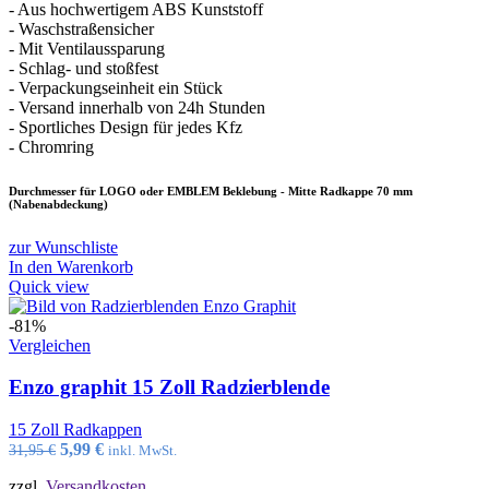
- Aus hochwertigem ABS Kunststoff
- Waschstraßensicher
- Mit Ventilaussparung
- Schlag- und stoßfest
- Verpackungseinheit ein Stück
- Versand innerhalb von 24h Stunden
- Sportliches Design für jedes Kfz
- Chromring
Durchmesser für LOGO oder EMBLEM Beklebung - Mitte Radkappe 70 mm
(Nabenabdeckung)
zur Wunschliste
In den Warenkorb
Quick view
-81%
Vergleichen
Enzo graphit 15 Zoll Radzierblende
15 Zoll Radkappen
Ursprünglicher
Aktueller
5,99
€
31,95
€
inkl. MwSt.
Preis
Preis
zzgl.
Versandkosten
war:
ist: