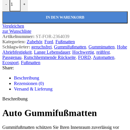
-
+
IN DEN WARENKORB
Vergleichen
zur Wunschliste
Artikelnummer:
ST-FOR-2364039
Kategorien:
Zubehör
,
Ford
,
Fußmatten
Schlagwörter:
geruchsfrei
,
Gummifußmatten
,
Gummimatten
,
Hohe
Abriebfestigkeit
,
Lange Lebensdauer
,
Hochwertig
,
reißfest
,
Passgenau
,
Rutschhemmende Rückseite
,
FORD
,
Automatten
,
Ecosport
,
Fußmatten
Share:
Beschreibung
Rezensionen (0)
Versand & Lieferung
Beschreibung
Auto Gummifußmatten
Gummifußmatten schützen Sie Ihren Innenraum zuverlässig vor