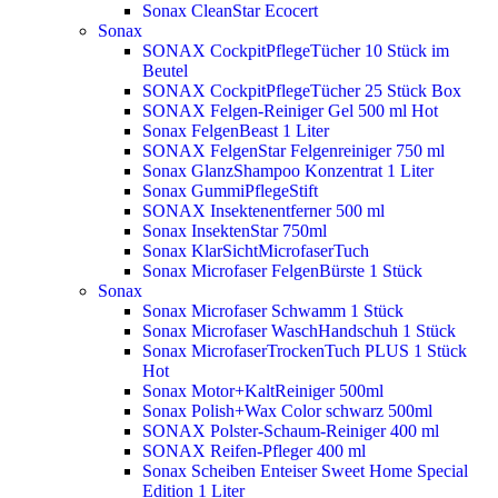
Sonax CleanStar Ecocert
Sonax
SONAX CockpitPflegeTücher 10 Stück im
Beutel
SONAX CockpitPflegeTücher 25 Stück Box
SONAX Felgen-Reiniger Gel 500 ml
Hot
Sonax FelgenBeast 1 Liter
SONAX FelgenStar Felgenreiniger 750 ml
Sonax GlanzShampoo Konzentrat 1 Liter
Sonax GummiPflegeStift
SONAX Insektenentferner 500 ml
Sonax InsektenStar 750ml
Sonax KlarSichtMicrofaserTuch
Sonax Microfaser FelgenBürste 1 Stück
Sonax
Sonax Microfaser Schwamm 1 Stück
Sonax Microfaser WaschHandschuh 1 Stück
Sonax MicrofaserTrockenTuch PLUS 1 Stück
Hot
Sonax Motor+KaltReiniger 500ml
Sonax Polish+Wax Color schwarz 500ml
SONAX Polster-Schaum-Reiniger 400 ml
SONAX Reifen-Pfleger 400 ml
Sonax Scheiben Enteiser Sweet Home Special
Edition 1 Liter