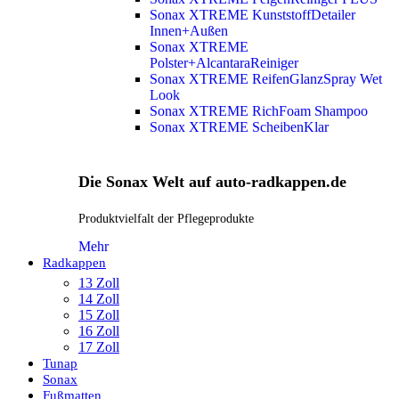
Sonax XTREME KunststoffDetailer
Innen+Außen
Sonax XTREME
Polster+AlcantaraReiniger
Sonax XTREME ReifenGlanzSpray Wet
Look
Sonax XTREME RichFoam Shampoo
Sonax XTREME ScheibenKlar
Die Sonax Welt auf auto-radkappen.de
Produktvielfalt der Pflegeprodukte
Mehr
Radkappen
13 Zoll
14 Zoll
15 Zoll
16 Zoll
17 Zoll
Tunap
Sonax
Fußmatten