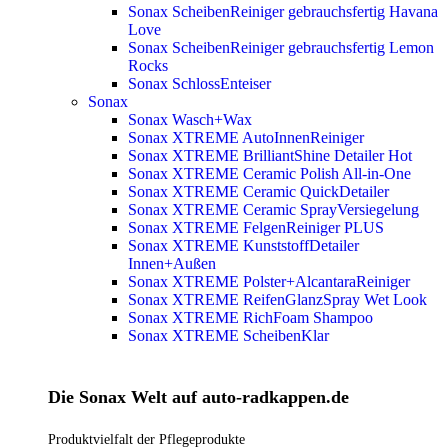
Sonax ScheibenReiniger gebrauchsfertig Havana
Love
Sonax ScheibenReiniger gebrauchsfertig Lemon
Rocks
Sonax SchlossEnteiser
Sonax
Sonax Wasch+Wax
Sonax XTREME AutoInnenReiniger
Sonax XTREME BrilliantShine Detailer
Hot
Sonax XTREME Ceramic Polish All-in-One
Sonax XTREME Ceramic QuickDetailer
Sonax XTREME Ceramic SprayVersiegelung
Sonax XTREME FelgenReiniger PLUS
Sonax XTREME KunststoffDetailer
Innen+Außen
Sonax XTREME Polster+AlcantaraReiniger
Sonax XTREME ReifenGlanzSpray Wet Look
Sonax XTREME RichFoam Shampoo
Sonax XTREME ScheibenKlar
Die Sonax Welt auf auto-radkappen.de
Produktvielfalt der Pflegeprodukte