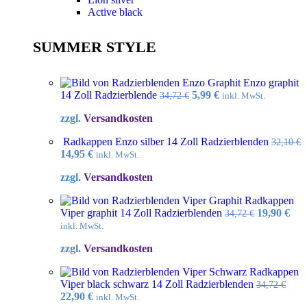
Active black
SUMMER STYLE
Enzo graphit
Ursprünglicher
Aktueller
14 Zoll Radzierblende
5,99
€
34,72
€
inkl. MwSt.
Preis
Preis
zzgl.
Versandkosten
war:
ist:
34,72 €
5,99 €.
Radkappen Enzo silber 14 Zoll Radzierblenden
32,10
€
Ursprünglicher
Aktueller
14,95
€
inkl. MwSt.
Preis
Preis
zzgl.
Versandkosten
war:
ist:
32,10 €
14,95 €.
Radkappen
Ursprüngl
Akt
Viper graphit 14 Zoll Radzierblenden
19,90
€
34,72
€
Preis
Pre
inkl. MwSt.
war:
ist:
zzgl.
Versandkosten
34,72 €
19,9
Radkappen
Viper black schwarz 14 Zoll Radzierblenden
34,72
€
Ursprünglicher
Aktueller
22,90
€
inkl. MwSt.