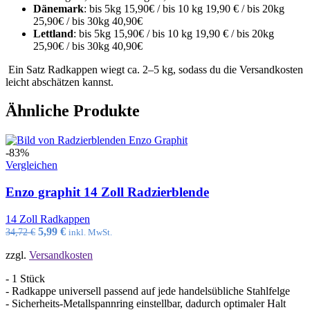
Dänemark
: bis 5kg 15,90€ / bis 10 kg 19,90 € / bis 20kg
25,90€ / bis 30kg 40,90€
Lettland
: bis 5kg 15,90€ / bis 10 kg 19,90 € / bis 20kg
25,90€ / bis 30kg 40,90€
Ein Satz Radkappen wiegt ca. 2–5 kg, sodass du die Versandkosten
leicht abschätzen kannst.
Ähnliche Produkte
-83%
Vergleichen
Enzo graphit 14 Zoll Radzierblende
14 Zoll Radkappen
Ursprünglicher
Aktueller
5,99
€
34,72
€
inkl. MwSt.
Preis
Preis
zzgl.
Versandkosten
war:
ist:
34,72 €
5,99 €.
- 1 Stück
- Radkappe universell passend auf jede handelsübliche Stahlfelge
- Sicherheits-Metallspannring einstellbar, dadurch optimaler Halt