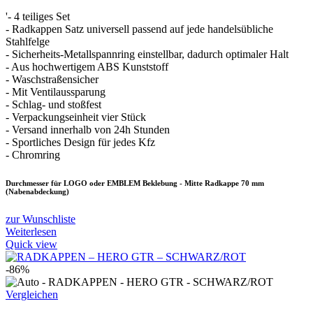
34,99 €
19,90 €.
'- 4 teiliges Set
- Radkappen Satz universell passend auf jede handelsübliche
Stahlfelge
- Sicherheits-Metallspannring einstellbar, dadurch optimaler Halt
- Aus hochwertigem ABS Kunststoff
- Waschstraßensicher
- Mit Ventilaussparung
- Schlag- und stoßfest
- Verpackungseinheit vier Stück
- Versand innerhalb von 24h Stunden
- Sportliches Design für jedes Kfz
- Chromring
Durchmesser für LOGO oder EMBLEM Beklebung - Mitte Radkappe 70 mm
(Nabenabdeckung)
zur Wunschliste
Weiterlesen
Quick view
-86%
Vergleichen