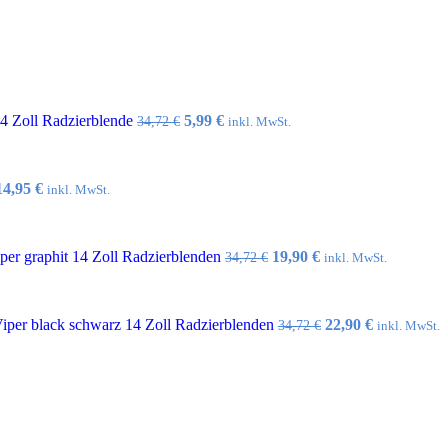
Ursprünglicher
Aktueller
14 Zoll Radzierblende
5,99
€
34,72
€
inkl. MwSt.
Preis
Preis
war:
ist:
34,72 €
5,99 €.
Ursprünglicher
Aktueller
14,95
€
inkl. MwSt.
Preis
Preis
war:
ist:
32,10 €
14,95 €.
Ursprünglicher
Aktueller
er graphit 14 Zoll Radzierblenden
19,90
€
34,72
€
inkl. MwSt.
Preis
Preis
war:
ist:
34,72 €
19,90 €.
Ursprünglicher
Aktueller
per black schwarz 14 Zoll Radzierblenden
22,90
€
34,72
€
inkl. MwSt.
Preis
Preis
war:
ist:
34,72 €
22,90 €.