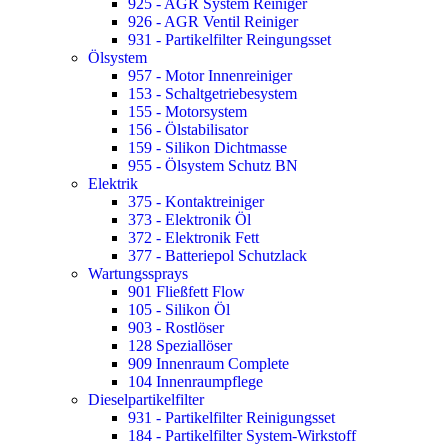
925 - AGR System Reiniger
926 - AGR Ventil Reiniger
931 - Partikelfilter Reingungsset
Ölsystem
957 - Motor Innenreiniger
153 - Schaltgetriebesystem
155 - Motorsystem
156 - Ölstabilisator
159 - Silikon Dichtmasse
955 - Ölsystem Schutz BN
Elektrik
375 - Kontaktreiniger
373 - Elektronik Öl
372 - Elektronik Fett
377 - Batteriepol Schutzlack
Wartungssprays
901 Fließfett Flow
105 - Silikon Öl
903 - Rostlöser
128 Speziallöser
909 Innenraum Complete
104 Innenraumpflege
Dieselpartikelfilter
931 - Partikelfilter Reinigungsset
184 - Partikelfilter System-Wirkstoff