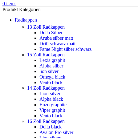
0
items
Produkt Kategorien
Radkappen
13 Zoll Radkappen
Delta Silber
Aruba silber matt
Drift schwarz matt
Fame Night silber schwarz
15 Zoll Radkappen
Lexis graphit
Alpha silber
lion silver
Omega black
Vento black
14 Zoll Radkappen
Lion silver
Alpha black
Enzo graphite
Viper graphit
Vento black
16 Zoll Radkappen
Delta black
Avalon Pro silver
Lion silver