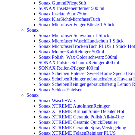
Sonax GummiPflegeStift
SONAX Insektenentferner 500 ml
Sonax InsektenStar 750ml
Sonax KlarSichtMicrofaserTuch
Sonax Microfaser FelgenBürste 1 Stück
Sonax
Sonax Microfaser Schwamm 1 Stück
Sonax Microfaser WaschHandschuh 1 Stück
Sonax MicrofaserTrockenTuch PLUS 1 Stück
Hot
Sonax Motor+KaltReiniger 500ml
Sonax Polish+Wax Color schwarz 500ml
SONAX Polster-Schaum-Reiniger 400 ml
SONAX Reifen-Pfleger 400 ml
Sonax Scheiben Enteiser Sweet Home Special Edit
Sonax ScheibenReiniger gebrauchsfertig Havana 
Sonax ScheibenReiniger gebrauchsfertig Lemon 
Sonax SchlossEnteiser
Sonax
Sonax Wasch+Wax
Sonax XTREME AutoInnenReiniger
Sonax XTREME BrilliantShine Detailer
Hot
Sonax XTREME Ceramic Polish All-in-One
Sonax XTREME Ceramic QuickDetailer
Sonax XTREME Ceramic SprayVersiegelung
Sonax XTREME FelgenReiniger PLUS