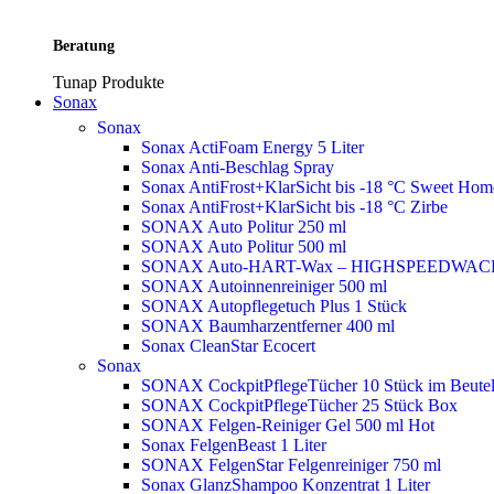
Beratung
Tunap Produkte
Sonax
Sonax
Sonax ActiFoam Energy 5 Liter
Sonax Anti-Beschlag Spray
Sonax AntiFrost+KlarSicht bis -18 °C Sweet Ho
Sonax AntiFrost+KlarSicht bis -18 °C Zirbe
SONAX Auto Politur 250 ml
SONAX Auto Politur 500 ml
SONAX Auto-HART-Wax – HIGHSPEEDWAC
SONAX Autoinnenreiniger 500 ml
SONAX Autopflegetuch Plus 1 Stück
SONAX Baumharzentferner 400 ml
Sonax CleanStar Ecocert
Sonax
SONAX CockpitPflegeTücher 10 Stück im Beute
SONAX CockpitPflegeTücher 25 Stück Box
SONAX Felgen-Reiniger Gel 500 ml
Hot
Sonax FelgenBeast 1 Liter
SONAX FelgenStar Felgenreiniger 750 ml
Sonax GlanzShampoo Konzentrat 1 Liter