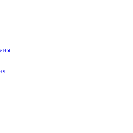
me
Hot
HS
l