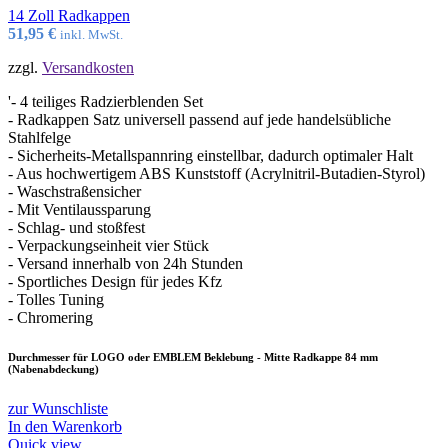
14 Zoll Radkappen
51,95
€
inkl. MwSt.
zzgl.
Versandkosten
'- 4 teiliges Radzierblenden Set
- Radkappen Satz universell passend auf jede handelsübliche
Stahlfelge
- Sicherheits-Metallspannring einstellbar, dadurch optimaler Halt
- Aus hochwertigem ABS Kunststoff (Acrylnitril-Butadien-Styrol)
- Waschstraßensicher
- Mit Ventilaussparung
- Schlag- und stoßfest
- Verpackungseinheit vier Stück
- Versand innerhalb von 24h Stunden
- Sportliches Design für jedes Kfz
- Tolles Tuning
- Chromering
Durchmesser für LOGO oder EMBLEM Beklebung - Mitte Radkappe 84 mm
(Nabenabdeckung)
zur Wunschliste
In den Warenkorb
Quick view