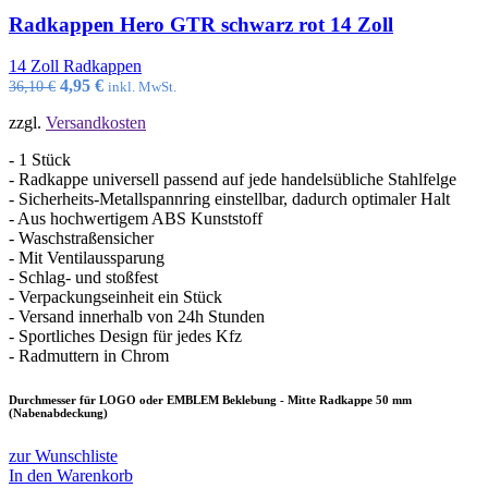
Radkappen Hero GTR schwarz rot 14 Zoll
14 Zoll Radkappen
Ursprünglicher
Aktueller
4,95
€
36,10
€
inkl. MwSt.
Preis
Preis
zzgl.
Versandkosten
war:
ist:
36,10 €
4,95 €.
- 1 Stück
- Radkappe universell passend auf jede handelsübliche Stahlfelge
- Sicherheits-Metallspannring einstellbar, dadurch optimaler Halt
- Aus hochwertigem ABS Kunststoff
- Waschstraßensicher
- Mit Ventilaussparung
- Schlag- und stoßfest
- Verpackungseinheit ein Stück
- Versand innerhalb von 24h Stunden
- Sportliches Design für jedes Kfz
- Radmuttern in Chrom
Durchmesser für LOGO oder EMBLEM Beklebung - Mitte Radkappe 50 mm
(Nabenabdeckung)
zur Wunschliste
In den Warenkorb