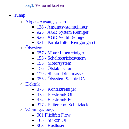
Preis
Preis
zzgl.
Versandkosten
war:
ist:
34,72 €
22,90 €.
Tunap
Abgas- Ansaugsystem
138 - Ansaugsystemreiniger
925 - AGR System Reiniger
926 - AGR Ventil Reiniger
931 - Partikelfilter Reingungsset
Ölsystem
957 - Motor Innenreiniger
153 - Schaltgetriebesystem
155 - Motorsystem
156 - Ölstabilisator
159 - Silikon Dichtmasse
955 - Ölsystem Schutz BN
Elektrik
375 - Kontaktreiniger
373 - Elektronik Öl
372 - Elektronik Fett
377 - Batteriepol Schutzlack
Wartungssprays
901 Fließfett Flow
105 - Silikon Öl
903 - Rostlöser