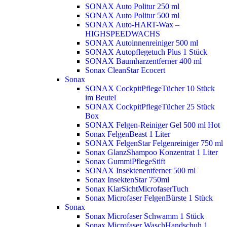
SONAX Auto Politur 250 ml
SONAX Auto Politur 500 ml
SONAX Auto-HART-Wax –
HIGHSPEEDWACHS
SONAX Autoinnenreiniger 500 ml
SONAX Autopflegetuch Plus 1 Stück
SONAX Baumharzentferner 400 ml
Sonax CleanStar Ecocert
Sonax
SONAX CockpitPflegeTücher 10 Stück
im Beutel
SONAX CockpitPflegeTücher 25 Stück
Box
SONAX Felgen-Reiniger Gel 500 ml
Hot
Sonax FelgenBeast 1 Liter
SONAX FelgenStar Felgenreiniger 750 ml
Sonax GlanzShampoo Konzentrat 1 Liter
Sonax GummiPflegeStift
SONAX Insektenentferner 500 ml
Sonax InsektenStar 750ml
Sonax KlarSichtMicrofaserTuch
Sonax Microfaser FelgenBürste 1 Stück
Sonax
Sonax Microfaser Schwamm 1 Stück
Sonax Microfaser WaschHandschuh 1