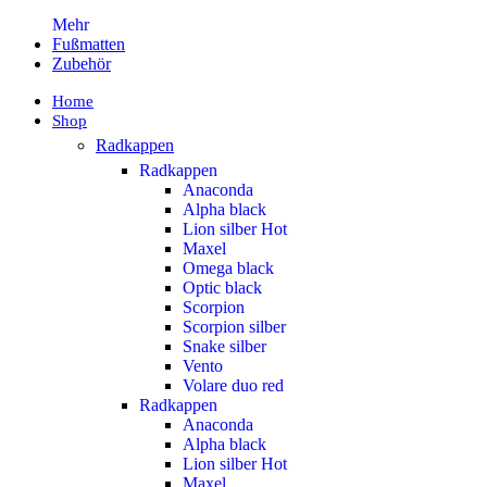
Mehr
Fußmatten
Zubehör
Home
Shop
Radkappen
Radkappen
Anaconda
Alpha black
Lion silber
Hot
Maxel
Omega black
Optic black
Scorpion
Scorpion silber
Snake silber
Vento
Volare duo red
Radkappen
Anaconda
Alpha black
Lion silber
Hot
Maxel