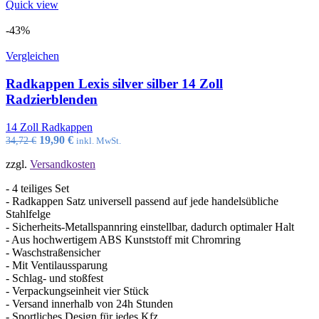
Quick view
-43%
Vergleichen
Radkappen Lexis silver silber 14 Zoll
Radzierblenden
14 Zoll Radkappen
Ursprünglicher
Aktueller
19,90
€
34,72
€
inkl. MwSt.
Preis
Preis
zzgl.
Versandkosten
war:
ist:
34,72 €
19,90 €.
- 4 teiliges Set
- Radkappen Satz universell passend auf jede handelsübliche
Stahlfelge
- Sicherheits-Metallspannring einstellbar, dadurch optimaler Halt
- Aus hochwertigem ABS Kunststoff mit Chromring
- Waschstraßensicher
- Mit Ventilaussparung
- Schlag- und stoßfest
- Verpackungseinheit vier Stück
- Versand innerhalb von 24h Stunden
- Sportliches Design für jedes Kfz