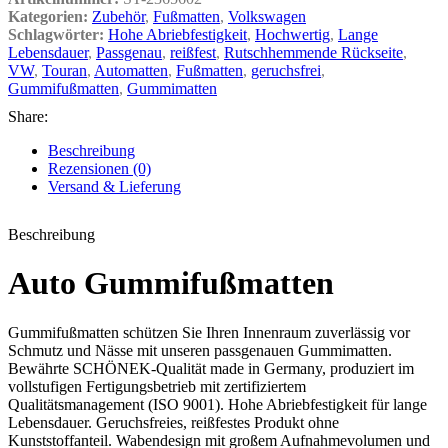
Kategorien:
Zubehör
,
Fußmatten
,
Volkswagen
Schlagwörter:
Hohe Abriebfestigkeit
,
Hochwertig
,
Lange
Lebensdauer
,
Passgenau
,
reißfest
,
Rutschhemmende Rückseite
,
VW
,
Touran
,
Automatten
,
Fußmatten
,
geruchsfrei
,
Gummifußmatten
,
Gummimatten
Share:
Beschreibung
Rezensionen (0)
Versand & Lieferung
Beschreibung
Auto Gummifußmatten
Gummifußmatten schützen Sie Ihren Innenraum zuverlässig vor
Schmutz und Nässe mit unseren passgenauen Gummimatten.
Bewährte SCHÖNEK-Qualität made in Germany, produziert im
vollstufigen Fertigungsbetrieb mit zertifiziertem
Qualitätsmanagement (ISO 9001). Hohe Abriebfestigkeit für lange
Lebensdauer. Geruchsfreies, reißfestes Produkt ohne
Kunststoffanteil. Wabendesign mit großem Aufnahmevolumen und