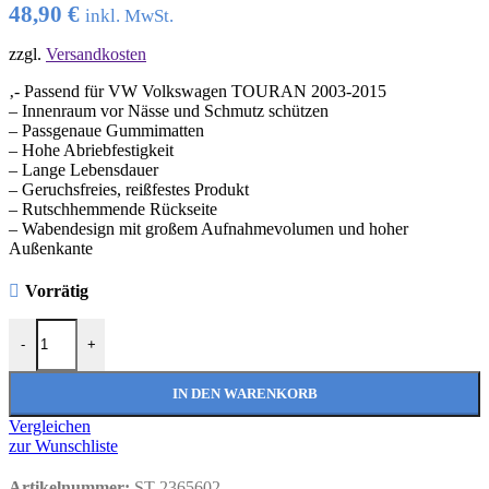
48,90
€
inkl. MwSt.
zzgl.
Versandkosten
‚- Passend für VW Volkswagen TOURAN 2003-2015
– Innenraum vor Nässe und Schmutz schützen
– Passgenaue Gummimatten
– Hohe Abriebfestigkeit
– Lange Lebensdauer
– Geruchsfreies, reißfestes Produkt
– Rutschhemmende Rückseite
– Wabendesign mit großem Aufnahmevolumen und hoher
Außenkante
Vorrätig
Hochwertige Auto Gummifußmatten passend für VW Volkswagen
-
+
IN DEN WARENKORB
Vergleichen
zur Wunschliste
Artikelnummer:
ST-2365602