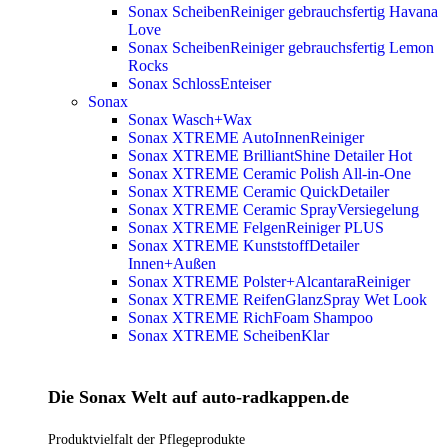
Sonax ScheibenReiniger gebrauchsfertig Havana
Love
Sonax ScheibenReiniger gebrauchsfertig Lemon
Rocks
Sonax SchlossEnteiser
Sonax
Sonax Wasch+Wax
Sonax XTREME AutoInnenReiniger
Sonax XTREME BrilliantShine Detailer
Hot
Sonax XTREME Ceramic Polish All-in-One
Sonax XTREME Ceramic QuickDetailer
Sonax XTREME Ceramic SprayVersiegelung
Sonax XTREME FelgenReiniger PLUS
Sonax XTREME KunststoffDetailer
Innen+Außen
Sonax XTREME Polster+AlcantaraReiniger
Sonax XTREME ReifenGlanzSpray Wet Look
Sonax XTREME RichFoam Shampoo
Sonax XTREME ScheibenKlar
Die Sonax Welt auf auto-radkappen.de
Produktvielfalt der Pflegeprodukte