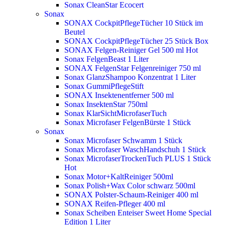
Sonax CleanStar Ecocert
Sonax
SONAX CockpitPflegeTücher 10 Stück im
Beutel
SONAX CockpitPflegeTücher 25 Stück Box
SONAX Felgen-Reiniger Gel 500 ml
Hot
Sonax FelgenBeast 1 Liter
SONAX FelgenStar Felgenreiniger 750 ml
Sonax GlanzShampoo Konzentrat 1 Liter
Sonax GummiPflegeStift
SONAX Insektenentferner 500 ml
Sonax InsektenStar 750ml
Sonax KlarSichtMicrofaserTuch
Sonax Microfaser FelgenBürste 1 Stück
Sonax
Sonax Microfaser Schwamm 1 Stück
Sonax Microfaser WaschHandschuh 1 Stück
Sonax MicrofaserTrockenTuch PLUS 1 Stück
Hot
Sonax Motor+KaltReiniger 500ml
Sonax Polish+Wax Color schwarz 500ml
SONAX Polster-Schaum-Reiniger 400 ml
SONAX Reifen-Pfleger 400 ml
Sonax Scheiben Enteiser Sweet Home Special
Edition 1 Liter