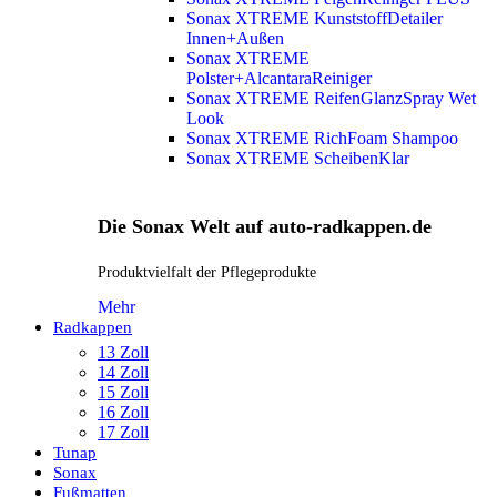
Sonax XTREME KunststoffDetailer
Innen+Außen
Sonax XTREME
Polster+AlcantaraReiniger
Sonax XTREME ReifenGlanzSpray Wet
Look
Sonax XTREME RichFoam Shampoo
Sonax XTREME ScheibenKlar
Die Sonax Welt auf auto-radkappen.de
Produktvielfalt der Pflegeprodukte
Mehr
Radkappen
13 Zoll
14 Zoll
15 Zoll
16 Zoll
17 Zoll
Tunap
Sonax
Fußmatten