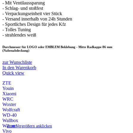
- Mit Ventilaussparung
- Schlag- und stoßfest
- Verpackungseinheit vier Stück
- Versand innerhalb von 24h Stunden
- Sportliches Design für jedes Kfz
- Tolles Tuning
- strahlendes weiß
Durchmesser für LOGO oder EMBLEM Beklebung - Mitte Radkappe 86 mm
(Nabenabdeckung)
zur Wunschliste
In den Warenkorb
Quick view
ZTE
Youin
Xiaomi
WRC
Woxter
Wolfcraft
WD-40
Wallbox
Wacom
Zum Vergrößern anklicken
Vivo