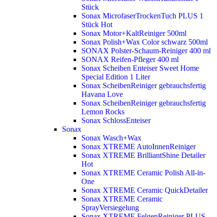
Stück
Sonax MicrofaserTrockenTuch PLUS 1
Stück
Hot
Sonax Motor+KaltReiniger 500ml
Sonax Polish+Wax Color schwarz 500ml
SONAX Polster-Schaum-Reiniger 400 ml
SONAX Reifen-Pfleger 400 ml
Sonax Scheiben Enteiser Sweet Home
Special Edition 1 Liter
Sonax ScheibenReiniger gebrauchsfertig
Havana Love
Sonax ScheibenReiniger gebrauchsfertig
Lemon Rocks
Sonax SchlossEnteiser
Sonax
Sonax Wasch+Wax
Sonax XTREME AutoInnenReiniger
Sonax XTREME BrilliantShine Detailer
Hot
Sonax XTREME Ceramic Polish All-in-
One
Sonax XTREME Ceramic QuickDetailer
Sonax XTREME Ceramic
SprayVersiegelung
Sonax XTREME FelgenReiniger PLUS