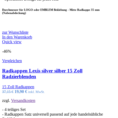
Durchmesser für LOGO oder EMBLEM Beklebung - Mitte Radkappe 35 mm
(Nabenabdeckung)
zur Wunschliste
In den Warenkorb
Quick view
-46%
Vergleichen
Radkappen Lexis silver silber 15 Zoll
Radzierblenden
15 Zoll Radkappen
Ursprünglicher
Aktueller
19,90
€
37,15
€
inkl. MwSt.
Preis
Preis
zzgl.
Versandkosten
war:
ist:
37,15 €
19,90 €.
- 4 teiliges Set
- Radkappen Satz universell passend auf jede handelsübliche