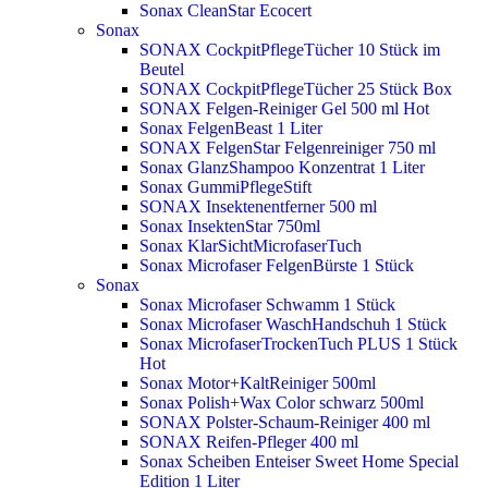
Sonax CleanStar Ecocert
Sonax
SONAX CockpitPflegeTücher 10 Stück im
Beutel
SONAX CockpitPflegeTücher 25 Stück Box
SONAX Felgen-Reiniger Gel 500 ml
Hot
Sonax FelgenBeast 1 Liter
SONAX FelgenStar Felgenreiniger 750 ml
Sonax GlanzShampoo Konzentrat 1 Liter
Sonax GummiPflegeStift
SONAX Insektenentferner 500 ml
Sonax InsektenStar 750ml
Sonax KlarSichtMicrofaserTuch
Sonax Microfaser FelgenBürste 1 Stück
Sonax
Sonax Microfaser Schwamm 1 Stück
Sonax Microfaser WaschHandschuh 1 Stück
Sonax MicrofaserTrockenTuch PLUS 1 Stück
Hot
Sonax Motor+KaltReiniger 500ml
Sonax Polish+Wax Color schwarz 500ml
SONAX Polster-Schaum-Reiniger 400 ml
SONAX Reifen-Pfleger 400 ml
Sonax Scheiben Enteiser Sweet Home Special
Edition 1 Liter