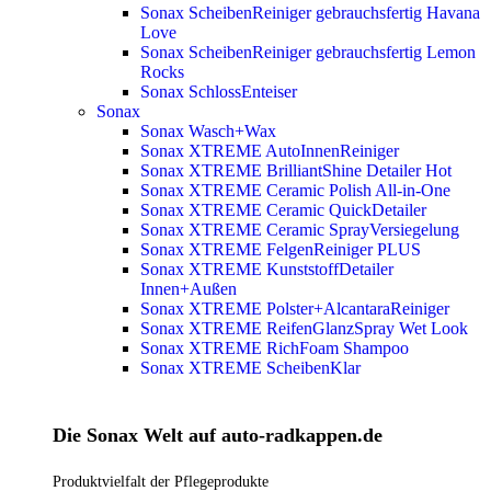
Sonax ScheibenReiniger gebrauchsfertig Havana
Love
Sonax ScheibenReiniger gebrauchsfertig Lemon
Rocks
Sonax SchlossEnteiser
Sonax
Sonax Wasch+Wax
Sonax XTREME AutoInnenReiniger
Sonax XTREME BrilliantShine Detailer
Hot
Sonax XTREME Ceramic Polish All-in-One
Sonax XTREME Ceramic QuickDetailer
Sonax XTREME Ceramic SprayVersiegelung
Sonax XTREME FelgenReiniger PLUS
Sonax XTREME KunststoffDetailer
Innen+Außen
Sonax XTREME Polster+AlcantaraReiniger
Sonax XTREME ReifenGlanzSpray Wet Look
Sonax XTREME RichFoam Shampoo
Sonax XTREME ScheibenKlar
Die Sonax Welt auf auto-radkappen.de
Produktvielfalt der Pflegeprodukte