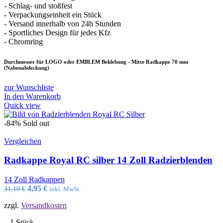
- Schlag- und stoßfest
- Verpackungseinheit ein Stück
- Versand innerhalb von 24h Stunden
- Sportliches Design für jedes Kfz
- Chromring
Durchmesser für LOGO oder EMBLEM Beklebung - Mitte Radkappe 70 mm
(Nabenabdeckung)
zur Wunschliste
In den Warenkorb
Quick view
-84%
Sold out
Vergleichen
Radkappe Royal RC silber 14 Zoll Radzierblenden
14 Zoll Radkappen
Ursprünglicher
Aktueller
4,95
€
31,10
€
inkl. MwSt.
Preis
Preis
zzgl.
Versandkosten
war:
ist:
31,10 €
4,95 €.
– 1 Stück