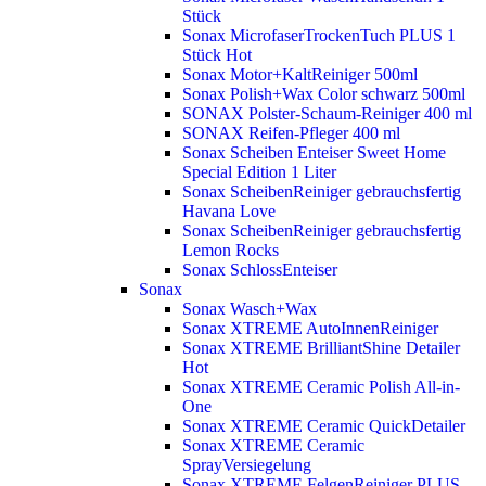
Stück
Sonax MicrofaserTrockenTuch PLUS 1
Stück
Hot
Sonax Motor+KaltReiniger 500ml
Sonax Polish+Wax Color schwarz 500ml
SONAX Polster-Schaum-Reiniger 400 ml
SONAX Reifen-Pfleger 400 ml
Sonax Scheiben Enteiser Sweet Home
Special Edition 1 Liter
Sonax ScheibenReiniger gebrauchsfertig
Havana Love
Sonax ScheibenReiniger gebrauchsfertig
Lemon Rocks
Sonax SchlossEnteiser
Sonax
Sonax Wasch+Wax
Sonax XTREME AutoInnenReiniger
Sonax XTREME BrilliantShine Detailer
Hot
Sonax XTREME Ceramic Polish All-in-
One
Sonax XTREME Ceramic QuickDetailer
Sonax XTREME Ceramic
SprayVersiegelung
Sonax XTREME FelgenReiniger PLUS