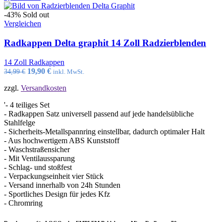
-43%
Sold out
Vergleichen
Radkappen Delta graphit 14 Zoll Radzierblenden
14 Zoll Radkappen
Ursprünglicher
Aktueller
19,90
€
34,99
€
inkl. MwSt.
Preis
Preis
zzgl.
Versandkosten
war:
ist:
34,99 €
19,90 €.
'- 4 teiliges Set
- Radkappen Satz universell passend auf jede handelsübliche
Stahlfelge
- Sicherheits-Metallspannring einstellbar, dadurch optimaler Halt
- Aus hochwertigem ABS Kunststoff
- Waschstraßensicher
- Mit Ventilaussparung
- Schlag- und stoßfest
- Verpackungseinheit vier Stück
- Versand innerhalb von 24h Stunden
- Sportliches Design für jedes Kfz
- Chromring