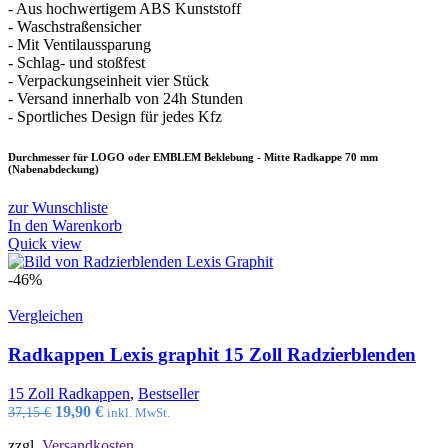
- Aus hochwertigem ABS Kunststoff
- Waschstraßensicher
- Mit Ventilaussparung
- Schlag- und stoßfest
- Verpackungseinheit vier Stück
- Versand innerhalb von 24h Stunden
- Sportliches Design für jedes Kfz
Durchmesser für LOGO oder EMBLEM Beklebung - Mitte Radkappe 70 mm
(Nabenabdeckung)
zur Wunschliste
In den Warenkorb
Quick view
-46%
Vergleichen
Radkappen Lexis graphit 15 Zoll Radzierblenden
15 Zoll Radkappen
,
Bestseller
Ursprünglicher
Aktueller
19,90
€
37,15
€
inkl. MwSt.
Preis
Preis
zzgl.
Versandkosten
war:
ist: