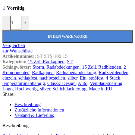
Vorrätig
Radkappen Storm silber 15 Zoll Radzierblenden Menge
-
+
IN DEN WARENKORB
Vergleichen
zur Wunschliste
Artikelnummer:
ST-STS-100-15
Kategorien:
15 Zoll Radkappen
,
ST
Schlagwörter:
Storm
,
Radabdeckungen
,
15 Zoll
,
Radblenden
,
2
Komponenten
,
Radkappen
,
Radnabenabdeckung
,
Radzierblenden
,
einzeln
,
schlagfest
,
nachbestellen
,
silber
,
Ein
,
stoßfest
,
4 Stück
,
temperaturunabhängig
,
Classic Design
,
Auto
,
Ventilaussparung
,
Logo
,
Hochwertig
,
silver
,
Schichtlackierung
,
Made in EU
Share:
Beschreibung
Zusätzliche Informationen
Versand & Lieferung
Beschreibung