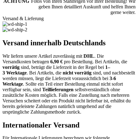
ACHTUNG
Fotos von Ihren Stahlfelgen vor Ihrer Bestellung! Wir
geben Ihnen detailliert Auskunft und helfen Ihnen
gerne weiter.
Versand & Lieferung
Versand innerhalb Deutschlands
Wir liefern unsere Artikel zuverlässig mit
DHL
. Die
Versandkosten
betragen
6,9
0
€
pro Bestellung
. Bei Artikeln, die
vorrätig
sind, beträgt
die
Lieferzeit
in der Regel bei
1
–
3
Werktage
.
Bei Artikeln, die
nicht vorrätig
sind, und nachbestellt
werden müssen, liegt die Lieferzeit voraussichtlich bei
3-6
Werktage
.
Sollte ein
Teil einer Bestellung
einmal nicht sofort
verfügbar sein, sind
Teillieferungen
selbstverständlich
ohne
zusätzliche Kosten
möglich. Falls eine Zustellung nach mehreren
Versuchen scheitert oder ein Produkt
nicht lieferbar
ist, erhältst du
bereits geleistete Zahlungen natürlich umgehend
auf die
ursprüngliche Zahlungsmethode
zurück.
Internationaler Versand
Für Internationale Lieferungen berechnen wir folgende