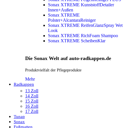
Sonax XTREME KunststoffDetailer
Innen+Außen
Sonax XTREME
Polster+AlcantaraReiniger
Sonax XTREME ReifenGlanzSpray Wet
Look
Sonax XTREME RichFoam Shampoo
Sonax XTREME ScheibenKlar
Die Sonax Welt auf auto-radkappen.de
Produktvielfalt der Pflegeprodukte
Mehr
Radkappen
13 Zoll
14 Zoll
15 Zoll
16 Zoll
17 Zoll
Tunap
Sonax
Fußmatten