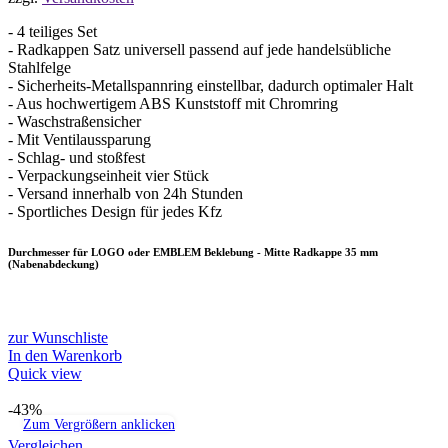
37,15 €
19,90 €.
- 4 teiliges Set
- Radkappen Satz universell passend auf jede handelsübliche
Stahlfelge
- Sicherheits-Metallspannring einstellbar, dadurch optimaler Halt
- Aus hochwertigem ABS Kunststoff mit Chromring
- Waschstraßensicher
- Mit Ventilaussparung
- Schlag- und stoßfest
- Verpackungseinheit vier Stück
- Versand innerhalb von 24h Stunden
- Sportliches Design für jedes Kfz
Durchmesser für LOGO oder EMBLEM Beklebung - Mitte Radkappe 35 mm
(Nabenabdeckung)
zur Wunschliste
In den Warenkorb
Quick view
-43%
Zum Vergrößern anklicken
Vergleichen