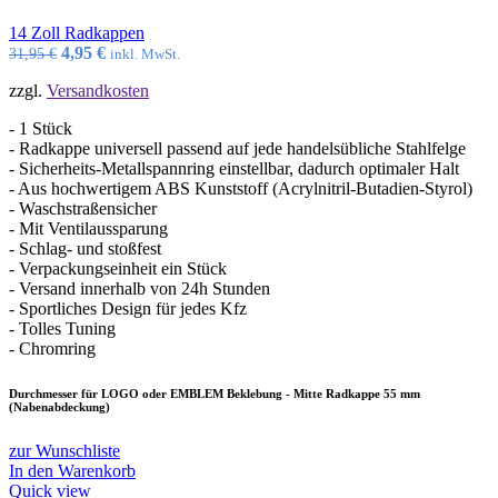
14 Zoll Radkappen
Ursprünglicher
Aktueller
4,95
€
31,95
€
inkl. MwSt.
Preis
Preis
zzgl.
Versandkosten
war:
ist:
31,95 €
4,95 €.
- 1 Stück
- Radkappe universell passend auf jede handelsübliche Stahlfelge
- Sicherheits-Metallspannring einstellbar, dadurch optimaler Halt
- Aus hochwertigem ABS Kunststoff (Acrylnitril-Butadien-Styrol)
- Waschstraßensicher
- Mit Ventilaussparung
- Schlag- und stoßfest
- Verpackungseinheit ein Stück
- Versand innerhalb von 24h Stunden
- Sportliches Design für jedes Kfz
- Tolles Tuning
- Chromring
Durchmesser für LOGO oder EMBLEM Beklebung - Mitte Radkappe 55 mm
(Nabenabdeckung)
zur Wunschliste
In den Warenkorb
Quick view