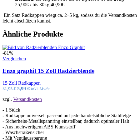
25,90€ / bis 30kg 40,90€
Ein Satz Radkappen wiegt ca. 2–5 kg, sodass du die Versandkosten
leicht abschätzen kannst.
Ähnliche Produkte
-81%
Vergleichen
Enzo graphit 15 Zoll Radzierblende
15 Zoll Radkappen
Ursprünglicher
Aktueller
5,99
€
31,95
€
inkl. MwSt.
Preis
Preis
zzgl.
Versandkosten
war:
ist:
31,95 €
5,99 €.
- 1 Stück
- Radkappe universell passend auf jede handelsübliche Stahlfelge
- Sicherheits-Metallspannring einstellbar, dadurch optimaler Halt
- Aus hochwertigem ABS Kunststoff
- Waschstraßensicher
- Mit Ventilaussparung