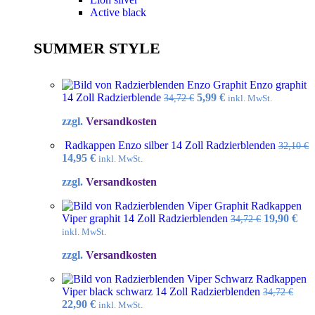
Active black
SUMMER STYLE
Enzo graphit
Ursprünglicher
Aktueller
14 Zoll Radzierblende
5,99
€
34,72
€
inkl. MwSt.
Preis
Preis
zzgl.
Versandkosten
war:
ist:
34,72 €
5,99 €.
Radkappen Enzo silber 14 Zoll Radzierblenden
32,10
€
Ursprünglicher
Aktueller
14,95
€
inkl. MwSt.
Preis
Preis
zzgl.
Versandkosten
war:
ist:
32,10 €
14,95 €.
Radkappen
Ursprüngl
Akt
Viper graphit 14 Zoll Radzierblenden
19,90
€
34,72
€
Preis
Pre
inkl. MwSt.
war:
ist:
zzgl.
Versandkosten
34,72 €
19,9
Radkappen
Viper black schwarz 14 Zoll Radzierblenden
34,72
€
Ursprünglicher
Aktueller
22,90
€
inkl. MwSt.