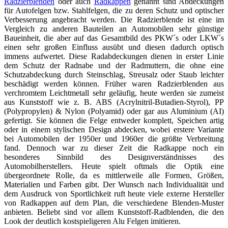
Radzierblenden
oder auch
Radkappen
genannt sind Abdeckungen
für Autofelgen bzw. Stahlfelgen, die zu deren Schutz und optischer
Verbesserung angebracht werden. Die Radzierblende ist eine im
Vergleich zu anderen Bauteilen an Automobilen sehr günstige
Baueinheit, die aber auf das Gesamtbild des PKW´s oder LKW´s
einen sehr großen Einfluss ausübt und diesen dadurch optisch
immens aufwertet. Diese Radabdeckungen dienen in erster Linie
dem Schutz der Radnabe und der Radmuttern, die ohne eine
Schutzabdeckung durch Steinschlag, Streusalz oder Staub leichter
beschädigt werden können. Früher waren Radzierblenden aus
verchromtem Leichtmetall sehr geläufig, heute werden sie zumeist
aus Kunststoff wie z. B. ABS (Acrylnitril-Butadien-Styrol), PP
(Polypropylen) & Nylon (Polyamid) oder gar aus Aluminium (AI)
gefertigt. Sie können die Felge entweder komplett, Speichen artig
oder in einem stylischen Design abdecken, wobei erstere Variante
bei Automobilen der 1950er und 1960er die größte Verbreitung
fand. Dennoch war zu dieser Zeit die Radkappe noch ein
besonderes Sinnbild des Designverständnisses des
Automobilherstellers. Heute spielt oftmals die Optik eine
übergeordnete Rolle, da es mittlerweile alle Formen, Größen,
Materialien und Farben gibt. Der Wunsch nach Individualität und
dem Ausdruck von Sportlichkeit ruft heute viele externe Hersteller
von Radkappen auf dem Plan, die verschiedene Blenden-Muster
anbieten. Beliebt sind vor allem Kunststoff-Radblenden, die den
Look der deutlich kostspieligeren Alu Felgen imitieren.