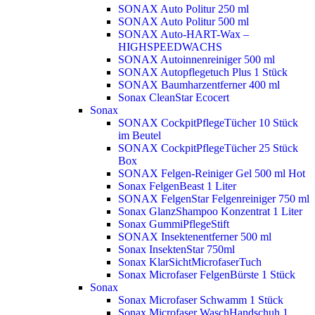
SONAX Auto Politur 250 ml
SONAX Auto Politur 500 ml
SONAX Auto-HART-Wax –
HIGHSPEEDWACHS
SONAX Autoinnenreiniger 500 ml
SONAX Autopflegetuch Plus 1 Stück
SONAX Baumharzentferner 400 ml
Sonax CleanStar Ecocert
Sonax
SONAX CockpitPflegeTücher 10 Stück
im Beutel
SONAX CockpitPflegeTücher 25 Stück
Box
SONAX Felgen-Reiniger Gel 500 ml
Hot
Sonax FelgenBeast 1 Liter
SONAX FelgenStar Felgenreiniger 750 ml
Sonax GlanzShampoo Konzentrat 1 Liter
Sonax GummiPflegeStift
SONAX Insektenentferner 500 ml
Sonax InsektenStar 750ml
Sonax KlarSichtMicrofaserTuch
Sonax Microfaser FelgenBürste 1 Stück
Sonax
Sonax Microfaser Schwamm 1 Stück
Sonax Microfaser WaschHandschuh 1