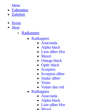
Mehr
Fußmatten
Zubehör
Home
Shop
Radkappen
Radkappen
Anaconda
Alpha black
Lion silber
Hot
Maxel
Omega black
Optic black
Scorpion
Scorpion silber
Snake silber
Vento
Volare duo red
Radkappen
Anaconda
Alpha black
Lion silber
Hot
Maxel