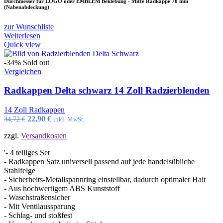
Durchmesser für LOGO oder EMBLEM Beklebung - Mitte Radkappe 70 mm
(Nabenabdeckung)
zur Wunschliste
Weiterlesen
Quick view
-34%
Sold out
Vergleichen
Radkappen Delta schwarz 14 Zoll Radzierblenden
14 Zoll Radkappen
Ursprünglicher
Aktueller
22,90
€
34,72
€
inkl. MwSt.
Preis
Preis
zzgl.
Versandkosten
war:
ist:
34,72 €
22,90 €.
'- 4 teiliges Set
- Radkappen Satz universell passend auf jede handelsübliche
Stahlfelge
- Sicherheits-Metallspannring einstellbar, dadurch optimaler Halt
- Aus hochwertigem ABS Kunststoff
- Waschstraßensicher
- Mit Ventilaussparung
- Schlag- und stoßfest