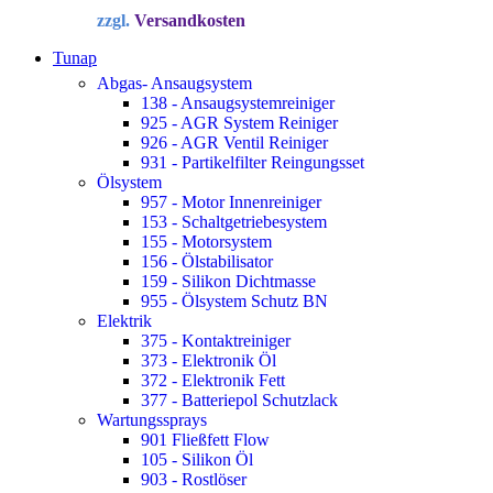
Preis
Preis
zzgl.
Versandkosten
war:
ist:
34,72 €
22,90 €.
Tunap
Abgas- Ansaugsystem
138 - Ansaugsystemreiniger
925 - AGR System Reiniger
926 - AGR Ventil Reiniger
931 - Partikelfilter Reingungsset
Ölsystem
957 - Motor Innenreiniger
153 - Schaltgetriebesystem
155 - Motorsystem
156 - Ölstabilisator
159 - Silikon Dichtmasse
955 - Ölsystem Schutz BN
Elektrik
375 - Kontaktreiniger
373 - Elektronik Öl
372 - Elektronik Fett
377 - Batteriepol Schutzlack
Wartungssprays
901 Fließfett Flow
105 - Silikon Öl
903 - Rostlöser