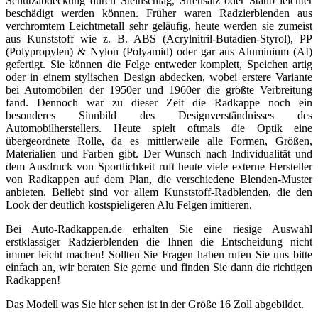
Schutzabdeckung durch Steinschlag, Streusalz oder Staub leichter
beschädigt werden können. Früher waren Radzierblenden aus
verchromtem Leichtmetall sehr geläufig, heute werden sie zumeist
aus Kunststoff wie z. B. ABS (Acrylnitril-Butadien-Styrol), PP
(Polypropylen) & Nylon (Polyamid) oder gar aus Aluminium (AI)
gefertigt. Sie können die Felge entweder komplett, Speichen artig
oder in einem stylischen Design abdecken, wobei erstere Variante
bei Automobilen der 1950er und 1960er die größte Verbreitung
fand. Dennoch war zu dieser Zeit die Radkappe noch ein
besonderes Sinnbild des Designverständnisses des
Automobilherstellers. Heute spielt oftmals die Optik eine
übergeordnete Rolle, da es mittlerweile alle Formen, Größen,
Materialien und Farben gibt. Der Wunsch nach Individualität und
dem Ausdruck von Sportlichkeit ruft heute viele externe Hersteller
von Radkappen auf dem Plan, die verschiedene Blenden-Muster
anbieten. Beliebt sind vor allem Kunststoff-Radblenden, die den
Look der deutlich kostspieligeren Alu Felgen imitieren.
Bei Auto-Radkappen.de erhalten Sie eine riesige Auswahl
erstklassiger Radzierblenden die Ihnen die Entscheidung nicht
immer leicht machen! Sollten Sie Fragen haben rufen Sie uns bitte
einfach an, wir beraten Sie gerne und finden Sie dann die richtigen
Radkappen!
Das Modell was Sie hier sehen ist in der Größe 16 Zoll abgebildet.