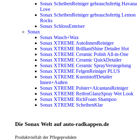
Sonax ScheibenReiniger gebrauchsfertig Havana
Love
Sonax ScheibenReiniger gebrauchsfertig Lemon
Rocks
Sonax SchlossEnteiser
Sonax
Sonax Wasch+Wax
Sonax XTREME AutoInnenReiniger
Sonax XTREME BrilliantShine Detailer
Hot
Sonax XTREME Ceramic Polish All-in-One
Sonax XTREME Ceramic QuickDetailer
Sonax XTREME Ceramic SprayVersiegelung
Sonax XTREME FelgenReiniger PLUS
Sonax XTREME KunststoffDetailer
Innen+Außen
Sonax XTREME Polster+AlcantaraReiniger
Sonax XTREME ReifenGlanzSpray Wet Look
Sonax XTREME RichFoam Shampoo
Sonax XTREME ScheibenKlar
Die Sonax Welt auf auto-radkappen.de
Produktvielfalt der Pflegeprodukte