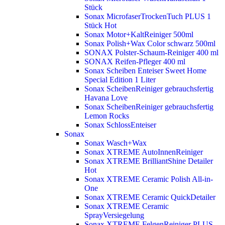
Stück
Sonax MicrofaserTrockenTuch PLUS 1
Stück
Hot
Sonax Motor+KaltReiniger 500ml
Sonax Polish+Wax Color schwarz 500ml
SONAX Polster-Schaum-Reiniger 400 ml
SONAX Reifen-Pfleger 400 ml
Sonax Scheiben Enteiser Sweet Home
Special Edition 1 Liter
Sonax ScheibenReiniger gebrauchsfertig
Havana Love
Sonax ScheibenReiniger gebrauchsfertig
Lemon Rocks
Sonax SchlossEnteiser
Sonax
Sonax Wasch+Wax
Sonax XTREME AutoInnenReiniger
Sonax XTREME BrilliantShine Detailer
Hot
Sonax XTREME Ceramic Polish All-in-
One
Sonax XTREME Ceramic QuickDetailer
Sonax XTREME Ceramic
SprayVersiegelung
Sonax XTREME FelgenReiniger PLUS