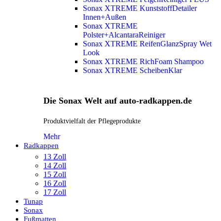
Sonax XTREME KunststoffDetailer
Innen+Außen
Sonax XTREME
Polster+AlcantaraReiniger
Sonax XTREME ReifenGlanzSpray Wet
Look
Sonax XTREME RichFoam Shampoo
Sonax XTREME ScheibenKlar
Die Sonax Welt auf auto-radkappen.de
Produktvielfalt der Pflegeprodukte
Mehr
Radkappen
13 Zoll
14 Zoll
15 Zoll
16 Zoll
17 Zoll
Tunap
Sonax
Fußmatten