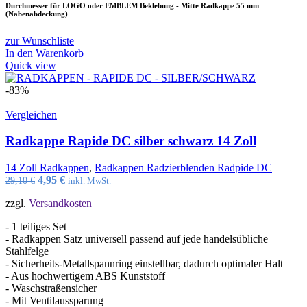
Durchmesser für LOGO oder EMBLEM Beklebung - Mitte Radkappe 55 mm
(Nabenabdeckung)
zur Wunschliste
In den Warenkorb
Quick view
-83%
Vergleichen
Radkappe Rapide DC silber schwarz 14 Zoll
14 Zoll Radkappen
,
Radkappen Radzierblenden Radpide DC
Ursprünglicher
Aktueller
4,95
€
29,10
€
inkl. MwSt.
Preis
Preis
zzgl.
Versandkosten
war:
ist:
29,10 €
4,95 €.
- 1 teiliges Set
- Radkappen Satz universell passend auf jede handelsübliche
Stahlfelge
- Sicherheits-Metallspannring einstellbar, dadurch optimaler Halt
- Aus hochwertigem ABS Kunststoff
- Waschstraßensicher
- Mit Ventilaussparung