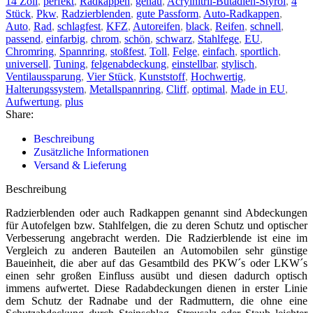
14 Zoll
,
perfekt
,
Radkappen
,
genau
,
Acrylnitril-Butadien-Styrol
,
4
Stück
,
Pkw
,
Radzierblenden
,
gute Passform
,
Auto-Radkappen
,
Auto
,
Rad
,
schlagfest
,
KFZ
,
Autoreifen
,
black
,
Reifen
,
schnell
,
passend
,
einfarbig
,
chrom
,
schön
,
schwarz
,
Stahlfege
,
EU
,
Chromring
,
Spannring
,
stoßfest
,
Toll
,
Felge
,
einfach
,
sportlich
,
universell
,
Tuning
,
felgenabdeckung
,
einstellbar
,
stylisch
,
Ventilaussparung
,
Vier Stück
,
Kunststoff
,
Hochwertig
,
Halterungssystem
,
Metallspannring
,
Cliff
,
optimal
,
Made in EU
,
Aufwertung
,
plus
Share:
Beschreibung
Zusätzliche Informationen
Versand & Lieferung
Beschreibung
Radzierblenden oder auch Radkappen genannt sind Abdeckungen
für Autofelgen bzw. Stahlfelgen, die zu deren Schutz und optischer
Verbesserung angebracht werden. Die Radzierblende ist eine im
Vergleich zu anderen Bauteilen an Automobilen sehr günstige
Baueinheit, die aber auf das Gesamtbild des PKW´s oder LKW´s
einen sehr großen Einfluss ausübt und diesen dadurch optisch
immens aufwertet. Diese Radabdeckungen dienen in erster Linie
dem Schutz der Radnabe und der Radmuttern, die ohne eine