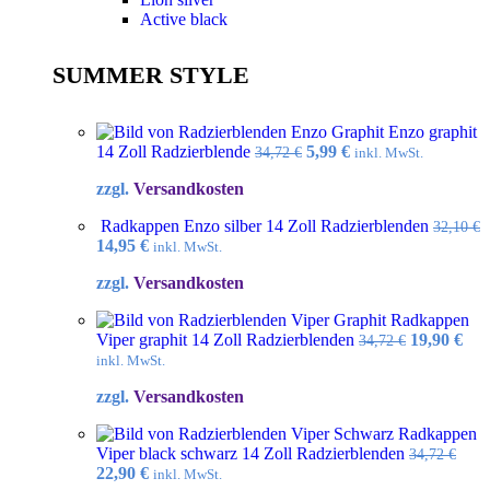
Active black
SUMMER STYLE
Enzo graphit
Ursprünglicher
Aktueller
14 Zoll Radzierblende
5,99
€
34,72
€
inkl. MwSt.
Preis
Preis
zzgl.
Versandkosten
war:
ist:
34,72 €
5,99 €.
Radkappen Enzo silber 14 Zoll Radzierblenden
32,10
€
Ursprünglicher
Aktueller
14,95
€
inkl. MwSt.
Preis
Preis
zzgl.
Versandkosten
war:
ist:
32,10 €
14,95 €.
Radkappen
Ursprüngl
Akt
Viper graphit 14 Zoll Radzierblenden
19,90
€
34,72
€
Preis
Pre
inkl. MwSt.
war:
ist:
zzgl.
Versandkosten
34,72 €
19,9
Radkappen
Viper black schwarz 14 Zoll Radzierblenden
34,72
€
Ursprünglicher
Aktueller
22,90
€
inkl. MwSt.