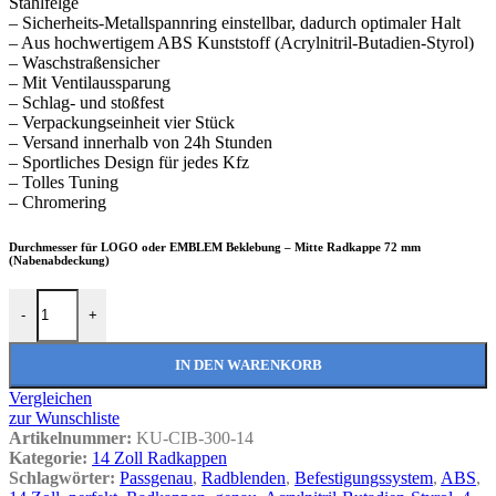
Stahlfelge
– Sicherheits-Metallspannring einstellbar, dadurch optimaler Halt
– Aus hochwertigem ABS Kunststoff (Acrylnitril-Butadien-Styrol)
– Waschstraßensicher
– Mit Ventilaussparung
– Schlag- und stoßfest
– Verpackungseinheit vier Stück
– Versand innerhalb von 24h Stunden
– Sportliches Design für jedes Kfz
– Tolles Tuning
– Chromering
Durchmesser für LOGO oder EMBLEM Beklebung – Mitte Radkappe 72 mm
(Nabenabdeckung)
Radkappen Cliff Plus black schwarz 14 Zoll Menge
-
+
IN DEN WARENKORB
Vergleichen
zur Wunschliste
Artikelnummer:
KU-CIB-300-14
Kategorie:
14 Zoll Radkappen
Schlagwörter:
Passgenau
,
Radblenden
,
Befestigungssystem
,
ABS
,