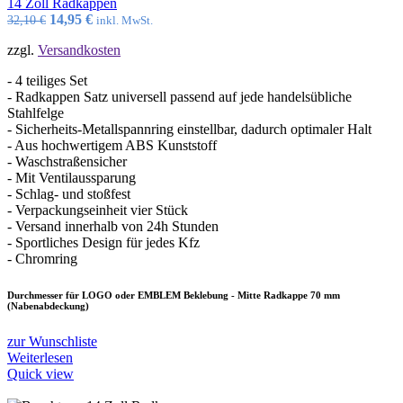
14 Zoll Radkappen
Ursprünglicher
Aktueller
14,95
€
32,10
€
inkl. MwSt.
Preis
Preis
zzgl.
Versandkosten
war:
ist:
32,10 €
14,95 €.
- 4 teiliges Set
- Radkappen Satz universell passend auf jede handelsübliche
Stahlfelge
- Sicherheits-Metallspannring einstellbar, dadurch optimaler Halt
- Aus hochwertigem ABS Kunststoff
- Waschstraßensicher
- Mit Ventilaussparung
- Schlag- und stoßfest
- Verpackungseinheit vier Stück
- Versand innerhalb von 24h Stunden
- Sportliches Design für jedes Kfz
- Chromring
Durchmesser für LOGO oder EMBLEM Beklebung - Mitte Radkappe 70 mm
(Nabenabdeckung)
zur Wunschliste
Weiterlesen
Quick view