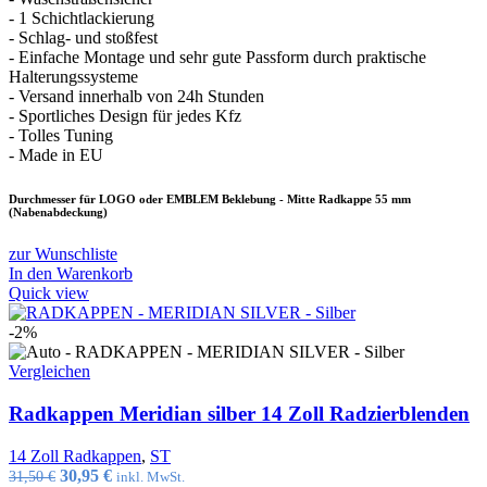
- 1 Schichtlackierung
- Schlag- und stoßfest
- Einfache Montage und sehr gute Passform durch praktische
Halterungssysteme
- Versand innerhalb von 24h Stunden
- Sportliches Design für jedes Kfz
- Tolles Tuning
- Made in EU
Durchmesser für LOGO oder EMBLEM Beklebung - Mitte Radkappe 55 mm
(Nabenabdeckung)
zur Wunschliste
In den Warenkorb
Quick view
-2%
Vergleichen
Radkappen Meridian silber 14 Zoll Radzierblenden
14 Zoll Radkappen
,
ST
Ursprünglicher
Aktueller
30,95
€
31,50
€
inkl. MwSt.