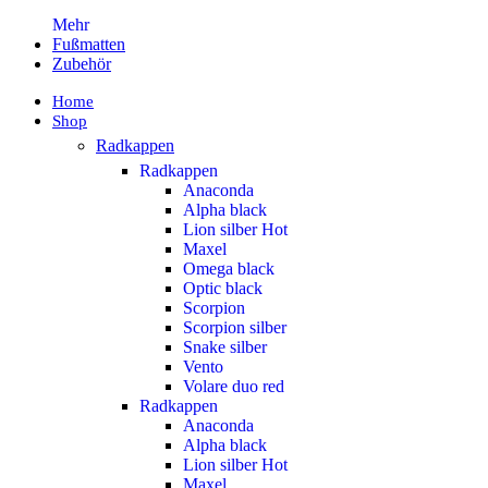
Mehr
Fußmatten
Zubehör
Home
Shop
Radkappen
Radkappen
Anaconda
Alpha black
Lion silber
Hot
Maxel
Omega black
Optic black
Scorpion
Scorpion silber
Snake silber
Vento
Volare duo red
Radkappen
Anaconda
Alpha black
Lion silber
Hot
Maxel