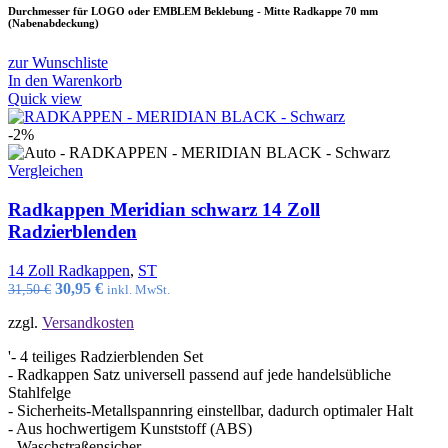
Durchmesser für LOGO oder EMBLEM Beklebung - Mitte Radkappe 70 mm
(Nabenabdeckung)
zur Wunschliste
In den Warenkorb
Quick view
-2%
Vergleichen
Radkappen Meridian schwarz 14 Zoll
Radzierblenden
14 Zoll Radkappen
,
ST
Ursprünglicher
Aktueller
30,95
€
31,50
€
inkl. MwSt.
Preis
Preis
zzgl.
Versandkosten
war:
ist:
31,50 €
30,95 €.
'- 4 teiliges Radzierblenden Set
- Radkappen Satz universell passend auf jede handelsübliche
Stahlfelge
- Sicherheits-Metallspannring einstellbar, dadurch optimaler Halt
- Aus hochwertigem Kunststoff (ABS)
- Waschstraßensicher