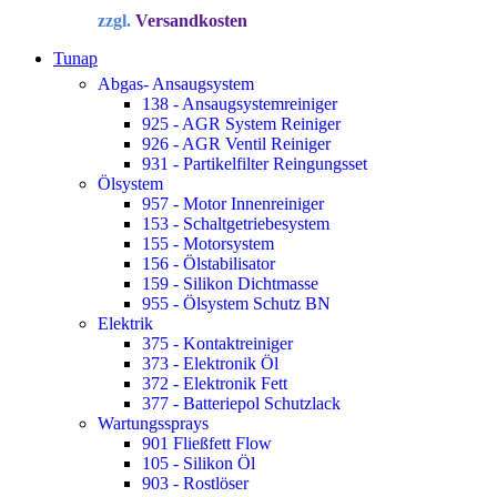
Preis
Preis
zzgl.
Versandkosten
war:
ist:
34,72 €
22,90 €.
Tunap
Abgas- Ansaugsystem
138 - Ansaugsystemreiniger
925 - AGR System Reiniger
926 - AGR Ventil Reiniger
931 - Partikelfilter Reingungsset
Ölsystem
957 - Motor Innenreiniger
153 - Schaltgetriebesystem
155 - Motorsystem
156 - Ölstabilisator
159 - Silikon Dichtmasse
955 - Ölsystem Schutz BN
Elektrik
375 - Kontaktreiniger
373 - Elektronik Öl
372 - Elektronik Fett
377 - Batteriepol Schutzlack
Wartungssprays
901 Fließfett Flow
105 - Silikon Öl
903 - Rostlöser