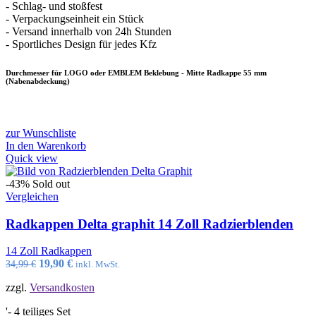
- Schlag- und stoßfest
- Verpackungseinheit ein Stück
- Versand innerhalb von 24h Stunden
- Sportliches Design für jedes Kfz
Durchmesser für LOGO oder EMBLEM Beklebung - Mitte Radkappe 55 mm
(Nabenabdeckung)
zur Wunschliste
In den Warenkorb
Quick view
-43%
Sold out
Vergleichen
Radkappen Delta graphit 14 Zoll Radzierblenden
14 Zoll Radkappen
Ursprünglicher
Aktueller
19,90
€
34,99
€
inkl. MwSt.
Preis
Preis
zzgl.
Versandkosten
war:
ist:
34,99 €
19,90 €.
'- 4 teiliges Set