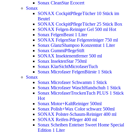
Sonax CleanStar Ecocert
Sonax
SONAX CockpitPflegeTücher 10 Stück im
Beutel
SONAX CockpitPflegeTücher 25 Stück Box
SONAX Felgen-Reiniger Gel 500 ml
Hot
Sonax FelgenBeast 1 Liter
SONAX FelgenStar Felgenreiniger 750 ml
Sonax GlanzShampoo Konzentrat 1 Liter
Sonax GummiPflegeStift
SONAX Insektenentferner 500 ml
Sonax InsektenStar 750ml
Sonax KlarSichtMicrofaserTuch
Sonax Microfaser FelgenBürste 1 Stück
Sonax
Sonax Microfaser Schwamm 1 Stück
Sonax Microfaser WaschHandschuh 1 Stück
Sonax MicrofaserTrockenTuch PLUS 1 Stück
Hot
Sonax Motor+KaltReiniger 500ml
Sonax Polish+Wax Color schwarz 500ml
SONAX Polster-Schaum-Reiniger 400 ml
SONAX Reifen-Pfleger 400 ml
Sonax Scheiben Enteiser Sweet Home Special
Edition 1 Liter