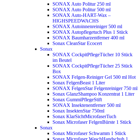
SONAX Auto Politur 250 ml
SONAX Auto Politur 500 ml
SONAX Auto-HART-Wax –
HIGHSPEEDWACHS
SONAX Autoinnenreiniger 500 ml
SONAX Autopflegetuch Plus 1 Stück
SONAX Baumharzentferner 400 ml
Sonax CleanStar Ecocert
Sonax
SONAX CockpitPflegeTücher 10 Stück
im Beutel
SONAX CockpitPflegeTücher 25 Stück
Box
SONAX Felgen-Reiniger Gel 500 ml
Hot
Sonax FelgenBeast 1 Liter
SONAX FelgenStar Felgenreiniger 750 ml
Sonax GlanzShampoo Konzentrat 1 Liter
Sonax GummiPflegeStift
SONAX Insektenentferner 500 ml
Sonax InsektenStar 750ml
Sonax KlarSichtMicrofaserTuch
Sonax Microfaser FelgenBürste 1 Stück
Sonax
Sonax Microfaser Schwamm 1 Stück
Sonax Microfaser WaschHandschuh 1