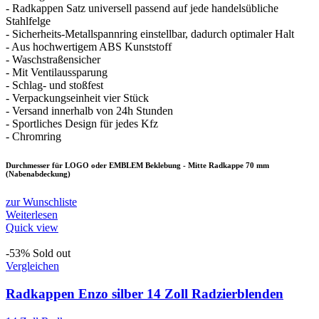
- Radkappen Satz universell passend auf jede handelsübliche
Stahlfelge
- Sicherheits-Metallspannring einstellbar, dadurch optimaler Halt
- Aus hochwertigem ABS Kunststoff
- Waschstraßensicher
- Mit Ventilaussparung
- Schlag- und stoßfest
- Verpackungseinheit vier Stück
- Versand innerhalb von 24h Stunden
- Sportliches Design für jedes Kfz
- Chromring
Durchmesser für LOGO oder EMBLEM Beklebung - Mitte Radkappe 70 mm
(Nabenabdeckung)
zur Wunschliste
Weiterlesen
Quick view
-53%
Sold out
Vergleichen
Radkappen Enzo silber 14 Zoll Radzierblenden