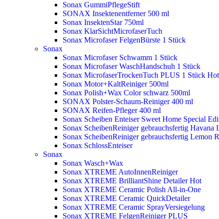
Sonax GummiPflegeStift
SONAX Insektenentferner 500 ml
Sonax InsektenStar 750ml
Sonax KlarSichtMicrofaserTuch
Sonax Microfaser FelgenBürste 1 Stück
Sonax
Sonax Microfaser Schwamm 1 Stück
Sonax Microfaser WaschHandschuh 1 Stück
Sonax MicrofaserTrockenTuch PLUS 1 Stück
Hot
Sonax Motor+KaltReiniger 500ml
Sonax Polish+Wax Color schwarz 500ml
SONAX Polster-Schaum-Reiniger 400 ml
SONAX Reifen-Pfleger 400 ml
Sonax Scheiben Enteiser Sweet Home Special Edit
Sonax ScheibenReiniger gebrauchsfertig Havana 
Sonax ScheibenReiniger gebrauchsfertig Lemon 
Sonax SchlossEnteiser
Sonax
Sonax Wasch+Wax
Sonax XTREME AutoInnenReiniger
Sonax XTREME BrilliantShine Detailer
Hot
Sonax XTREME Ceramic Polish All-in-One
Sonax XTREME Ceramic QuickDetailer
Sonax XTREME Ceramic SprayVersiegelung
Sonax XTREME FelgenReiniger PLUS