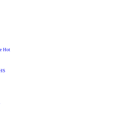
me
Hot
HS
l