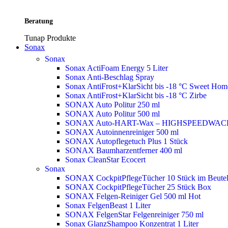
Beratung
Tunap Produkte
Sonax
Sonax
Sonax ActiFoam Energy 5 Liter
Sonax Anti-Beschlag Spray
Sonax AntiFrost+KlarSicht bis -18 °C Sweet Ho
Sonax AntiFrost+KlarSicht bis -18 °C Zirbe
SONAX Auto Politur 250 ml
SONAX Auto Politur 500 ml
SONAX Auto-HART-Wax – HIGHSPEEDWAC
SONAX Autoinnenreiniger 500 ml
SONAX Autopflegetuch Plus 1 Stück
SONAX Baumharzentferner 400 ml
Sonax CleanStar Ecocert
Sonax
SONAX CockpitPflegeTücher 10 Stück im Beute
SONAX CockpitPflegeTücher 25 Stück Box
SONAX Felgen-Reiniger Gel 500 ml
Hot
Sonax FelgenBeast 1 Liter
SONAX FelgenStar Felgenreiniger 750 ml
Sonax GlanzShampoo Konzentrat 1 Liter