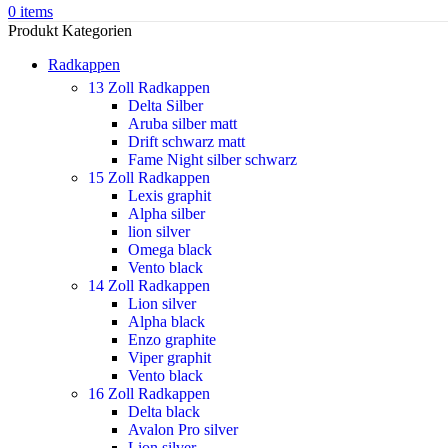
0
items
Produkt Kategorien
Radkappen
13 Zoll Radkappen
Delta Silber
Aruba silber matt
Drift schwarz matt
Fame Night silber schwarz
15 Zoll Radkappen
Lexis graphit
Alpha silber
lion silver
Omega black
Vento black
14 Zoll Radkappen
Lion silver
Alpha black
Enzo graphite
Viper graphit
Vento black
16 Zoll Radkappen
Delta black
Avalon Pro silver
Lion silver