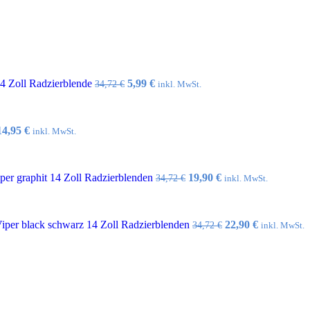
Ursprünglicher
Aktueller
14 Zoll Radzierblende
5,99
€
34,72
€
inkl. MwSt.
Preis
Preis
war:
ist:
34,72 €
5,99 €.
Ursprünglicher
Aktueller
14,95
€
inkl. MwSt.
Preis
Preis
war:
ist:
32,10 €
14,95 €.
Ursprünglicher
Aktueller
er graphit 14 Zoll Radzierblenden
19,90
€
34,72
€
inkl. MwSt.
Preis
Preis
war:
ist:
34,72 €
19,90 €.
Ursprünglicher
Aktueller
per black schwarz 14 Zoll Radzierblenden
22,90
€
34,72
€
inkl. MwSt.
Preis
Preis
war:
ist:
34,72 €
22,90 €.