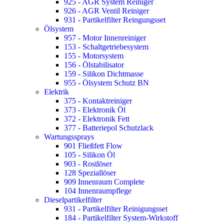
925 - AGR System Reiniger
926 - AGR Ventil Reiniger
931 - Partikelfilter Reingungsset
Ölsystem
957 - Motor Innenreiniger
153 - Schaltgetriebesystem
155 - Motorsystem
156 - Ölstabilisator
159 - Silikon Dichtmasse
955 - Ölsystem Schutz BN
Elektrik
375 - Kontaktreiniger
373 - Elektronik Öl
372 - Elektronik Fett
377 - Batteriepol Schutzlack
Wartungssprays
901 Fließfett Flow
105 - Silikon Öl
903 - Rostlöser
128 Speziallöser
909 Innenraum Complete
104 Innenraumpflege
Dieselpartikelfilter
931 - Partikelfilter Reinigungsset
184 - Partikelfilter System-Wirkstoff