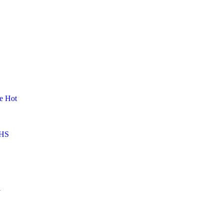
me
Hot
HS
l