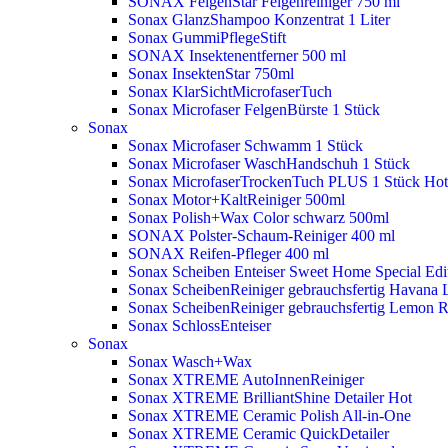
SONAX FelgenStar Felgenreiniger 750 ml
Sonax GlanzShampoo Konzentrat 1 Liter
Sonax GummiPflegeStift
SONAX Insektenentferner 500 ml
Sonax InsektenStar 750ml
Sonax KlarSichtMicrofaserTuch
Sonax Microfaser FelgenBürste 1 Stück
Sonax
Sonax Microfaser Schwamm 1 Stück
Sonax Microfaser WaschHandschuh 1 Stück
Sonax MicrofaserTrockenTuch PLUS 1 Stück
Hot
Sonax Motor+KaltReiniger 500ml
Sonax Polish+Wax Color schwarz 500ml
SONAX Polster-Schaum-Reiniger 400 ml
SONAX Reifen-Pfleger 400 ml
Sonax Scheiben Enteiser Sweet Home Special Edit
Sonax ScheibenReiniger gebrauchsfertig Havana 
Sonax ScheibenReiniger gebrauchsfertig Lemon 
Sonax SchlossEnteiser
Sonax
Sonax Wasch+Wax
Sonax XTREME AutoInnenReiniger
Sonax XTREME BrilliantShine Detailer
Hot
Sonax XTREME Ceramic Polish All-in-One
Sonax XTREME Ceramic QuickDetailer