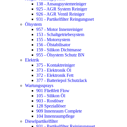
138 - Ansaugsystemreiniger
925 - AGR System Reiniger
926 - AGR Ventil Reiniger
931 - Partikelfilter Reingungsset
Ölsystem
957 - Motor Innenreiniger
153 - Schaltgetriebesystem
155 - Motorsystem
156 - Ölstabilisator
159 - Silikon Dichtmasse
955 - Ölsystem Schutz BN
Elektrik
375 - Kontaktreiniger
373 - Elektronik Öl
372 - Elektronik Fett
377 - Batteriepol Schutzlack
Wartungssprays
901 Fließfett Flow
105 - Silikon Öl
903 - Rostlöser
128 Speziallöser
909 Innenraum Complete
104 Innenraumpflege
Dieselpartikelfilter
931 - Partikelfilter Reinigungsset