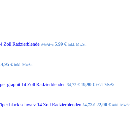
Ursprünglicher
Aktueller
14 Zoll Radzierblende
5,99
€
34,72
€
inkl. MwSt.
Preis
Preis
war:
ist:
34,72 €
5,99 €.
Ursprünglicher
Aktueller
14,95
€
inkl. MwSt.
Preis
Preis
war:
ist:
32,10 €
14,95 €.
Ursprünglicher
Aktueller
er graphit 14 Zoll Radzierblenden
19,90
€
34,72
€
inkl. MwSt.
Preis
Preis
war:
ist:
34,72 €
19,90 €.
Ursprünglicher
Aktueller
per black schwarz 14 Zoll Radzierblenden
22,90
€
34,72
€
inkl. MwSt.
Preis
Preis
war:
ist:
34,72 €
22,90 €.